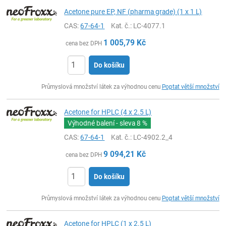
Acetone pure EP, NF (pharma grade) (1 x 1 L)
CAS:
67-64-1
Kat. č.
: LC-4077.1
1 005,79
Kč
cena bez DPH
Do košíku
ks
Průmyslová množství látek za výhodnou cenu
Poptat větší množství
Acetone for HPLC (4 x 2.5 L)
Výhodné balení - sleva
8 %
CAS:
67-64-1
Kat. č.
: LC-4902.2_4
9 094,21
Kč
cena bez DPH
Do košíku
ks
Průmyslová množství látek za výhodnou cenu
Poptat větší množství
Acetone for HPLC (1 x 2.5 L)