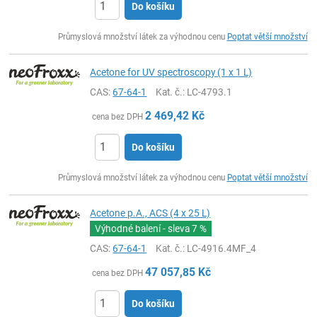
Do košíku
ks
Průmyslová množství látek za výhodnou cenu
Poptat větší množství
Acetone for UV spectroscopy (1 x 1 L)
CAS:
67-64-1
Kat. č.
: LC-4793.1
2 469,42
Kč
cena bez DPH
Do košíku
ks
Průmyslová množství látek za výhodnou cenu
Poptat větší množství
Acetone p.A., ACS (4 x 25 L)
Výhodné balení - sleva
7 %
CAS:
67-64-1
Kat. č.
: LC-4916.4MF_4
47 057,85
Kč
cena bez DPH
Do košíku