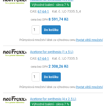
Výhodné balení - sleva
7 %
CAS:
67-64-1
Kat. č.
: LC-7335.5_4
8 591,74
Kč
cena bez DPH
Do košíku
ks
Průmyslová množství látek za výhodnou cenu
Poptat větší množství
Acetone for synthesis (1 x 5 L)
CAS:
67-64-1
Kat. č.
: LC-7335.5
2 308,26
Kč
cena bez DPH
Do košíku
ks
Průmyslová množství látek za výhodnou cenu
Poptat větší množství
Acetone for synthesis (4 x 2.5 L)
Výhodné balení - sleva
7 %