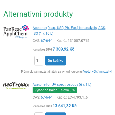
Alternativní produkty
Acetone (Reag. USP, Ph. Eur.) for analysis, ACS,
ISO (1 x 10 L)
CAS:
67-64-1
Kat. č.
: 131007.0715
7 309,92
Kč
cena bez DPH
Do košíku
ks
Průmyslová množství látek za výhodnou cenu
Poptat větší množství
Acetone for UV spectroscopy (6 x 1 L)
Výhodné balení - sleva
8 %
CAS:
67-64-1
Kat. č.
: LC-4793.1_6
13 641,32
Kč
cena bez DPH