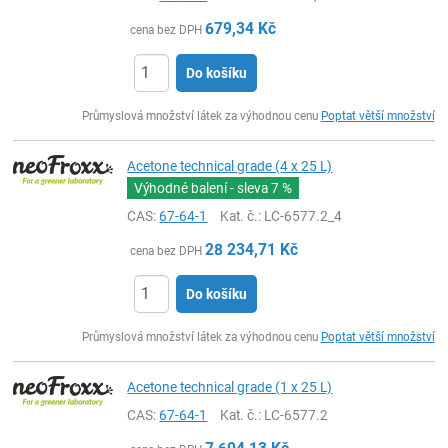
679,34
Kč
cena bez DPH
Do košíku
ks
Průmyslová množství látek za výhodnou cenu
Poptat větší množství
Acetone technical grade (4 x 25 L)
Výhodné balení - sleva
7 %
CAS:
67-64-1
Kat. č.
: LC-6577.2_4
28 234,71
Kč
cena bez DPH
Do košíku
ks
Průmyslová množství látek za výhodnou cenu
Poptat větší množství
Acetone technical grade (1 x 25 L)
CAS:
67-64-1
Kat. č.
: LC-6577.2