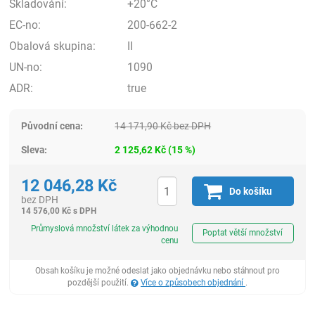
Skladování:
+20°C
EC-no:
200-662-2
Obalová skupina:
II
UN-no:
1090
ADR:
true
Původní cena:
14 171,90
Kč
bez DPH
Sleva:
2 125,62
Kč
(
15
%)
12 046,28
Kč
Do košíku
bez DPH
14 576,00
Kč
s DPH
ks
Průmyslová množství látek za výhodnou
Poptat větší množství
cenu
Obsah košíku je možné odeslat jako objednávku nebo stáhnout pro
pozdější použití.
Více o způsobech objednání
.