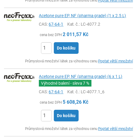
Průmyslová množství látek za výhodnou cenu
Poptat větší množství
Acetone pure EP, NF (pharma grade) (1 x 2.5 L)
CAS:
67-64-1
Kat. č.
: LC-4077.2
2 011,57
Kč
cena bez DPH
Do košíku
ks
Průmyslová množství látek za výhodnou cenu
Poptat větší množství
Acetone pure EP, NF (pharma grade) (6 x 1 L)
Výhodné balení - sleva
7 %
CAS:
67-64-1
Kat. č.
: LC-4077.1_6
5 608,26
Kč
cena bez DPH
Do košíku
ks
Průmyslová množství látek za výhodnou cenu
Poptat větší množství