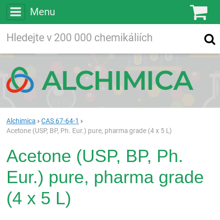
Menu
Ko
Vyhledávejte
Vyhledávání
ve více než
200 000
chemických látkách
Hledej
Alchimica
CAS 67-64-1
Acetone (USP, BP, Ph. Eur.) pure, pharma grade (4 x 5 L)
Acetone (USP, BP, Ph.
Eur.) pure, pharma grade
(4 x 5 L)