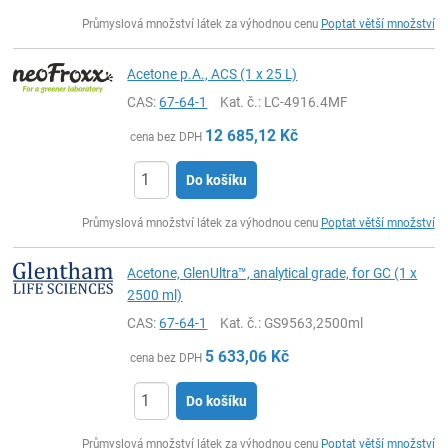
ks
Průmyslová množství látek za výhodnou cenu
Poptat větší množství
Acetone p.A., ACS (1 x 25 L)
CAS:
67-64-1
Kat. č.
: LC-4916.4MF
12 685,12
Kč
cena bez DPH
Do košíku
ks
Průmyslová množství látek za výhodnou cenu
Poptat větší množství
Acetone, GlenUltra™, analytical grade, for GC (1 x
2500 ml)
CAS:
67-64-1
Kat. č.
: GS9563,2500ml
5 633,06
Kč
cena bez DPH
Do košíku
ks
Průmyslová množství látek za výhodnou cenu
Poptat větší množství