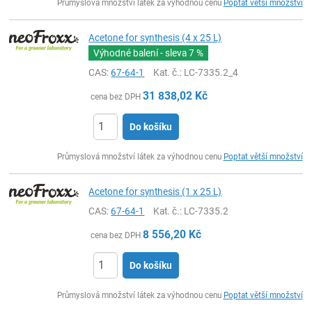
Průmyslová množství látek za výhodnou cenu
Poptat větší množství
Acetone for synthesis (4 x 25 L)
Výhodné balení - sleva
7 %
CAS:
67-64-1
Kat. č.
: LC-7335.2_4
31 838,02
Kč
cena bez DPH
Do košíku
ks
Průmyslová množství látek za výhodnou cenu
Poptat větší množství
Acetone for synthesis (1 x 25 L)
CAS:
67-64-1
Kat. č.
: LC-7335.2
8 556,20
Kč
cena bez DPH
Do košíku
ks
Průmyslová množství látek za výhodnou cenu
Poptat větší množství