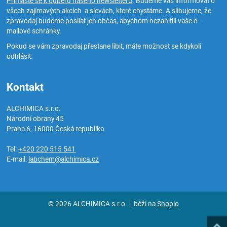
Přihlaste se k odběru našeho newsletteru
. Budeme vás informovat o
všech zajímavých akcích a slevách, které chystáme. A slibujeme, že
zpravodaj budeme posílat jen občas, abychom nezahltili vaše e-
mailové schránky.
Pokud se vám zpravodaj přestane líbit, máte možnost se kdykoli
odhlásit.
Kontakt
ALCHIMICA s.r.o.
Národní obrany 45
Praha 6
,
16000
Česká republika
Tel:
+420 220 515 541
E-mail:
labchem@alchimica.cz
© 2026 ALCHIMICA s.r.o.
běží na
Shopio
Naho