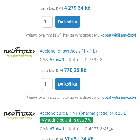
4 279,34
Kč
cena bez DPH
Do košíku
ks
Průmyslová množství látek za výhodnou cenu
Poptat větší množství
Acetone for synthesis (1 x 1 L)
CAS:
67-64-1
Kat. č.
: LC-7335.3
770,25
Kč
cena bez DPH
Do košíku
ks
Průmyslová množství látek za výhodnou cenu
Poptat větší množství
Acetone pure EP, NF (pharma grade) (4 x 25 L)
Výhodné balení - sleva
7 %
CAS:
67-64-1
Kat. č.
: LC-4077.3MF_4
37 851,24
Kč
cena bez DPH