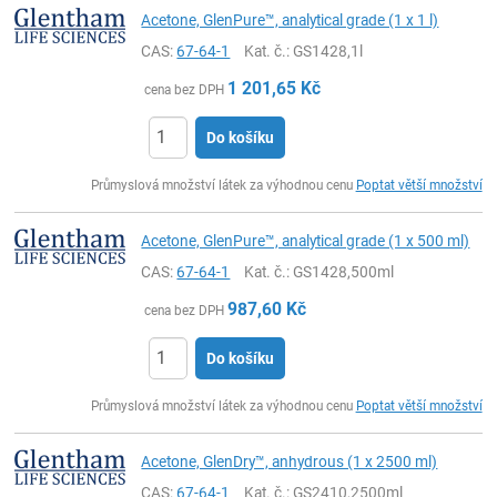
Acetone, GlenPure™, analytical grade (1 x 1 l)
CAS:
67-64-1
Kat. č.
: GS1428,1l
1 201,65
Kč
cena bez DPH
Do košíku
ks
Průmyslová množství látek za výhodnou cenu
Poptat větší množství
Acetone, GlenPure™, analytical grade (1 x 500 ml)
CAS:
67-64-1
Kat. č.
: GS1428,500ml
987,60
Kč
cena bez DPH
Do košíku
ks
Průmyslová množství látek za výhodnou cenu
Poptat větší množství
Acetone, GlenDry™, anhydrous (1 x 2500 ml)
CAS:
67-64-1
Kat. č.
: GS2410,2500ml