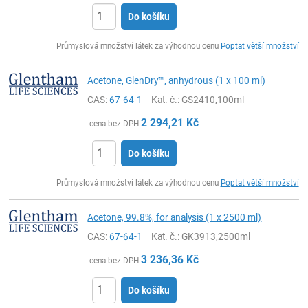
Do košíku
ks
Průmyslová množství látek za výhodnou cenu
Poptat větší množství
Acetone, GlenDry™, anhydrous (1 x 100 ml)
CAS:
67-64-1
Kat. č.
: GS2410,100ml
2 294,21
Kč
cena bez DPH
Do košíku
ks
Průmyslová množství látek za výhodnou cenu
Poptat větší množství
Acetone, 99.8%, for analysis (1 x 2500 ml)
CAS:
67-64-1
Kat. č.
: GK3913,2500ml
3 236,36
Kč
cena bez DPH
Do košíku