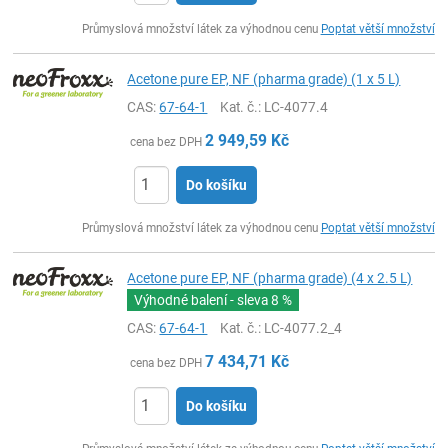
ks
Průmyslová množství látek za výhodnou cenu
Poptat větší množství
Acetone pure EP, NF (pharma grade) (1 x 5 L)
CAS:
67-64-1
Kat. č.
: LC-4077.4
2 949,59
Kč
cena bez DPH
Do košíku
ks
Průmyslová množství látek za výhodnou cenu
Poptat větší množství
Acetone pure EP, NF (pharma grade) (4 x 2.5 L)
Výhodné balení - sleva
8 %
CAS:
67-64-1
Kat. č.
: LC-4077.2_4
7 434,71
Kč
cena bez DPH
Do košíku
ks