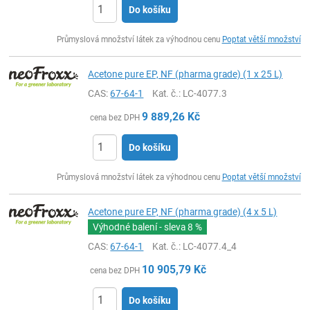
Do košíku
ks
Průmyslová množství látek za výhodnou cenu
Poptat větší množství
Acetone pure EP, NF (pharma grade) (1 x 25 L)
CAS:
67-64-1
Kat. č.
: LC-4077.3
9 889,26
Kč
cena bez DPH
Do košíku
ks
Průmyslová množství látek za výhodnou cenu
Poptat větší množství
Acetone pure EP, NF (pharma grade) (4 x 5 L)
Výhodné balení - sleva
8 %
CAS:
67-64-1
Kat. č.
: LC-4077.4_4
10 905,79
Kč
cena bez DPH
Do košíku