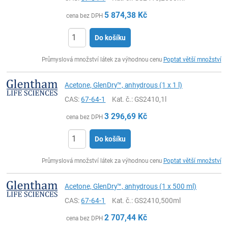
5 874,38
Kč
cena bez DPH
Do košíku
ks
Průmyslová množství látek za výhodnou cenu
Poptat větší množství
Acetone, GlenDry™, anhydrous (1 x 1 l)
CAS:
67-64-1
Kat. č.
: GS2410,1l
3 296,69
Kč
cena bez DPH
Do košíku
ks
Průmyslová množství látek za výhodnou cenu
Poptat větší množství
Acetone, GlenDry™, anhydrous (1 x 500 ml)
CAS:
67-64-1
Kat. č.
: GS2410,500ml
2 707,44
Kč
cena bez DPH