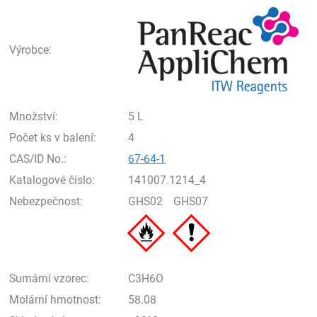
Pan
Výrobce:
Množství:
5 L
Počet ks v balení:
4
CAS/ID No.:
67-64-1
Katalogové číslo:
141007.1214_4
Nebezpečnost:
GHS02
GHS07
Sumární vzorec:
C3H6O
Molární hmotnost:
58.08