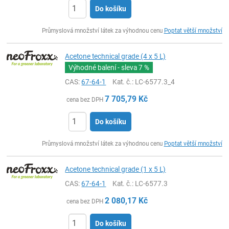
Do košíku
ks
Průmyslová množství látek za výhodnou cenu
Poptat větší množství
Acetone technical grade (4 x 5 L)
Výhodné balení - sleva
7 %
CAS:
67-64-1
Kat. č.
: LC-6577.3_4
7 705,79
Kč
cena bez DPH
Do košíku
ks
Průmyslová množství látek za výhodnou cenu
Poptat větší množství
Acetone technical grade (1 x 5 L)
CAS:
67-64-1
Kat. č.
: LC-6577.3
2 080,17
Kč
cena bez DPH
Do košíku