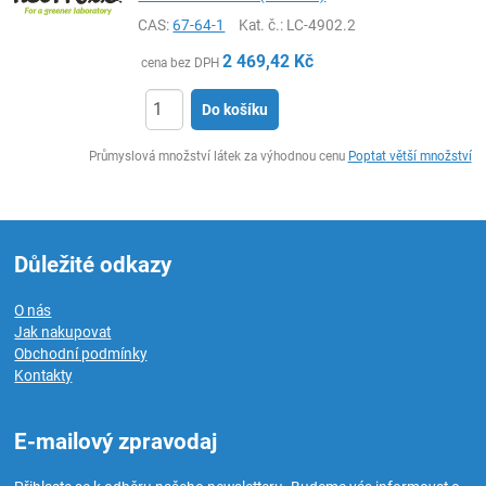
CAS:
67-64-1
Kat. č.
: LC-4902.2
2 469,42
Kč
cena bez DPH
Do košíku
ks
Průmyslová množství látek za výhodnou cenu
Poptat větší množství
Důležité odkazy
O nás
Jak nakupovat
Obchodní podmínky
Kontakty
E-mailový zpravodaj