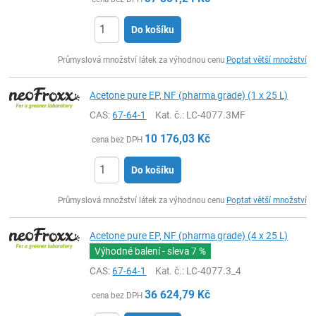
Do košíku
ks
Průmyslová množství látek za výhodnou cenu
Poptat větší množství
Acetone pure EP, NF (pharma grade) (1 x 25 L)
CAS:
67-64-1
Kat. č.
: LC-4077.3MF
10 176,03
Kč
cena bez DPH
Do košíku
ks
Průmyslová množství látek za výhodnou cenu
Poptat větší množství
Acetone pure EP, NF (pharma grade) (4 x 25 L)
Výhodné balení - sleva
7 %
CAS:
67-64-1
Kat. č.
: LC-4077.3_4
36 624,79
Kč
cena bez DPH