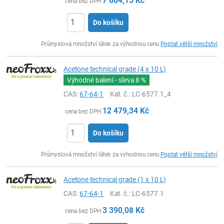
7 604,13
Kč
cena bez DPH
Do košíku
ks
Průmyslová množství látek za výhodnou cenu
Poptat větší množství
Acetone technical grade (4 x 10 L)
Výhodné balení - sleva
8 %
CAS:
67-64-1
Kat. č.
: LC-6577.1_4
12 479,34
Kč
cena bez DPH
Do košíku
ks
Průmyslová množství látek za výhodnou cenu
Poptat větší množství
Acetone technical grade (1 x 10 L)
CAS:
67-64-1
Kat. č.
: LC-6577.1
3 390,08
Kč
cena bez DPH