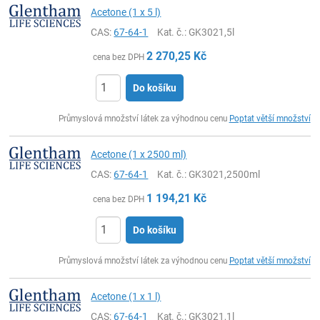
Acetone (1 x 5 l)
CAS:
67-64-1
Kat. č.
: GK3021,5l
2 270,25
Kč
cena bez DPH
Do košíku
ks
Průmyslová množství látek za výhodnou cenu
Poptat větší množství
Acetone (1 x 2500 ml)
CAS:
67-64-1
Kat. č.
: GK3021,2500ml
1 194,21
Kč
cena bez DPH
Do košíku
ks
Průmyslová množství látek za výhodnou cenu
Poptat větší množství
Acetone (1 x 1 l)
CAS:
67-64-1
Kat. č.
: GK3021,1l