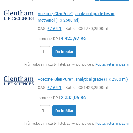
Acetone, GlenPure™, analytical grade low in
methanol (1 x 2500 ml)
CAS:
67-64-1
Kat. č.
: GS5770,2500ml
4 423,97
Kč
cena bez DPH
Do košíku
ks
Průmyslová množství látek za výhodnou cenu
Poptat větší množství
Acetone, GlenPure™, analytical grade (1 x 2500 ml)
CAS:
67-64-1
Kat. č.
: GS1428,2500ml
2 333,06
Kč
cena bez DPH
Do košíku
ks
Průmyslová množství látek za výhodnou cenu
Poptat větší množství