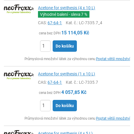
Acetone for synthesis (4 x 10 L)
Výhodné balení - sleva
7 %
CAS:
67-64-1
Kat. č.
: LC-7335.7_4
15 114,05
Kč
cena bez DPH
Do košíku
ks
Průmyslová množství látek za výhodnou cenu
Poptat větší množství
Acetone for synthesis (1 x 10 L)
CAS:
67-64-1
Kat. č.
: LC-7335.7
4 057,85
Kč
cena bez DPH
Do košíku
ks
Průmyslová množství látek za výhodnou cenu
Poptat větší množství
Acetone for synthesis (4 x 5 L)