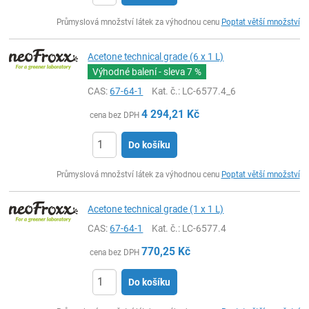
ks
Průmyslová množství látek za výhodnou cenu
Poptat větší množství
Acetone technical grade (6 x 1 L)
Výhodné balení - sleva
7 %
CAS:
67-64-1
Kat. č.
: LC-6577.4_6
4 294,21
Kč
cena bez DPH
Do košíku
ks
Průmyslová množství látek za výhodnou cenu
Poptat větší množství
Acetone technical grade (1 x 1 L)
CAS:
67-64-1
Kat. č.
: LC-6577.4
770,25
Kč
cena bez DPH
Do košíku
ks