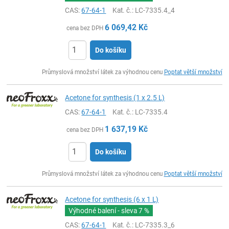
CAS:
67-64-1
Kat. č.
: LC-7335.4_4
6 069,42
Kč
cena bez DPH
Do košíku
ks
Průmyslová množství látek za výhodnou cenu
Poptat větší množství
Acetone for synthesis (1 x 2.5 L)
CAS:
67-64-1
Kat. č.
: LC-7335.4
1 637,19
Kč
cena bez DPH
Do košíku
ks
Průmyslová množství látek za výhodnou cenu
Poptat větší množství
Acetone for synthesis (6 x 1 L)
Výhodné balení - sleva
7 %
CAS:
67-64-1
Kat. č.
: LC-7335.3_6