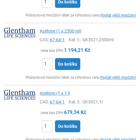
Do košíku
ks
Průmyslová množství látek za výhodnou cenu
Poptat větší množství
Acetone (1 x 2500 ml)
CAS:
67-64-1
Kat. č.
: GK3021,2500ml
1 194,21
Kč
cena bez DPH
Do košíku
ks
Průmyslová množství látek za výhodnou cenu
Poptat větší množství
Acetone (1 x 1 l)
CAS:
67-64-1
Kat. č.
: GK3021,1l
679,34
Kč
cena bez DPH
Do košíku
ks
Průmyslová množství látek za výhodnou cenu
Poptat větší množství