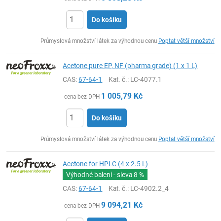
Do košíku
ks
Průmyslová množství látek za výhodnou cenu
Poptat větší množství
Acetone pure EP, NF (pharma grade) (1 x 1 L)
CAS:
67-64-1
Kat. č.
: LC-4077.1
1 005,79
Kč
cena bez DPH
Do košíku
ks
Průmyslová množství látek za výhodnou cenu
Poptat větší množství
Acetone for HPLC (4 x 2.5 L)
Výhodné balení - sleva
8 %
CAS:
67-64-1
Kat. č.
: LC-4902.2_4
9 094,21
Kč
cena bez DPH