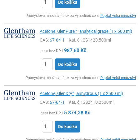
Do košíku
ks
Průmyslová množství látek za výhodnou cenu
Poptat větší množství
Acetone, GlenPure™, analytical grade (1 x 500 ml)
CAS:
67-64-1
Kat. č.
: GS1428,500ml
987,60
Kč
cena bez DPH
Do košíku
ks
Průmyslová množství látek za výhodnou cenu
Poptat větší množství
Acetone, GlenDry™, anhydrous (1 x 2500 ml)
CAS:
67-64-1
Kat. č.
: GS2410,2500ml
5 874,38
Kč
cena bez DPH
Do košíku
ks
Průmyslová množství látek za výhodnou cenu
Poptat větší množství