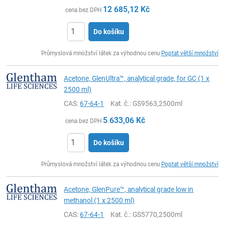
12 685,12
Kč
cena bez DPH
Do košíku
ks
Průmyslová množství látek za výhodnou cenu
Poptat větší množství
Acetone, GlenUltra™, analytical grade, for GC (1 x
2500 ml)
CAS:
67-64-1
Kat. č.
: GS9563,2500ml
5 633,06
Kč
cena bez DPH
Do košíku
ks
Průmyslová množství látek za výhodnou cenu
Poptat větší množství
Acetone, GlenPure™, analytical grade low in
methanol (1 x 2500 ml)
CAS:
67-64-1
Kat. č.
: GS5770,2500ml