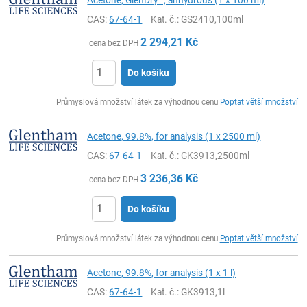
CAS:
67-64-1
Kat. č.
: GS2410,100ml
2 294,21
Kč
cena bez DPH
Do košíku
ks
Průmyslová množství látek za výhodnou cenu
Poptat větší množství
Acetone, 99.8%, for analysis (1 x 2500 ml)
CAS:
67-64-1
Kat. č.
: GK3913,2500ml
3 236,36
Kč
cena bez DPH
Do košíku
ks
Průmyslová množství látek za výhodnou cenu
Poptat větší množství
Acetone, 99.8%, for analysis (1 x 1 l)
CAS:
67-64-1
Kat. č.
: GK3913,1l