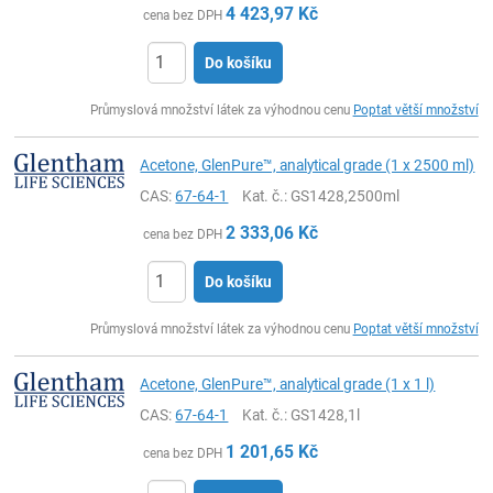
4 423,97
Kč
cena bez DPH
Do košíku
ks
Průmyslová množství látek za výhodnou cenu
Poptat větší množství
Acetone, GlenPure™, analytical grade (1 x 2500 ml)
CAS:
67-64-1
Kat. č.
: GS1428,2500ml
2 333,06
Kč
cena bez DPH
Do košíku
ks
Průmyslová množství látek za výhodnou cenu
Poptat větší množství
Acetone, GlenPure™, analytical grade (1 x 1 l)
CAS:
67-64-1
Kat. č.
: GS1428,1l
1 201,65
Kč
cena bez DPH