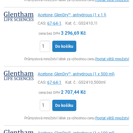
Acetone, GlenDry™, anhydrous (1 x 1 l)
CAS:
67-64-1
Kat. č.
: GS2410,1l
3 296,69
Kč
cena bez DPH
Do košíku
ks
Průmyslová množství látek za výhodnou cenu
Poptat větší množství
Acetone, GlenDry™, anhydrous (1 x 500 ml)
CAS:
67-64-1
Kat. č.
: GS2410,500ml
2 707,44
Kč
cena bez DPH
Do košíku
ks
Průmyslová množství látek za výhodnou cenu
Poptat větší množství
Acetone, GlenDry™, anhydrous (1 x 100 ml)