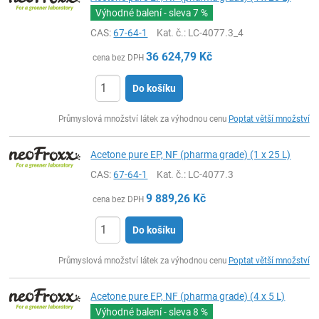
Výhodné balení - sleva
7 %
CAS:
67-64-1
Kat. č.
: LC-4077.3_4
36 624,79
Kč
cena bez DPH
Do košíku
ks
Průmyslová množství látek za výhodnou cenu
Poptat větší množství
Acetone pure EP, NF (pharma grade) (1 x 25 L)
CAS:
67-64-1
Kat. č.
: LC-4077.3
9 889,26
Kč
cena bez DPH
Do košíku
ks
Průmyslová množství látek za výhodnou cenu
Poptat větší množství
Acetone pure EP, NF (pharma grade) (4 x 5 L)
Výhodné balení - sleva
8 %