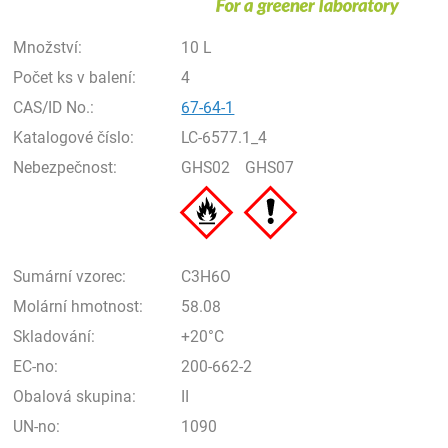
Množství:
10 L
Počet ks v balení:
4
CAS/ID No.:
67-64-1
Katalogové číslo:
LC-6577.1_4
Nebezpečnost:
GHS02
GHS07
Sumární vzorec:
C3H6O
Molární hmotnost:
58.08
Skladování:
+20°C
EC-no:
200-662-2
Obalová skupina:
II
UN-no:
1090