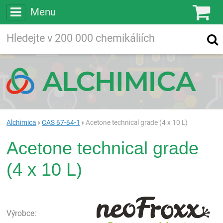
Menu
Ko
Vyhledávejte
Vyhledávání
ve více než
200 000
chemických látkách
Hledej
Alchimica
CAS 67-64-1
Acetone technical grade (4 x 10 L)
Acetone technical grade
(4 x 10 L)
neo
Výrobce: