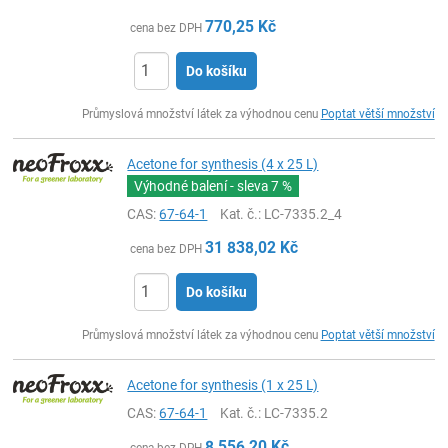
770,25
Kč
cena bez DPH
Do košíku
ks
Průmyslová množství látek za výhodnou cenu
Poptat větší množství
Acetone for synthesis (4 x 25 L)
Výhodné balení - sleva
7 %
CAS:
67-64-1
Kat. č.
: LC-7335.2_4
31 838,02
Kč
cena bez DPH
Do košíku
ks
Průmyslová množství látek za výhodnou cenu
Poptat větší množství
Acetone for synthesis (1 x 25 L)
CAS:
67-64-1
Kat. č.
: LC-7335.2
8 556,20
Kč
cena bez DPH