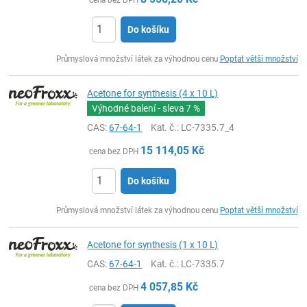
Do košíku
ks
Průmyslová množství látek za výhodnou cenu
Poptat větší množství
Acetone for synthesis (4 x 10 L)
Výhodné balení - sleva
7 %
CAS:
67-64-1
Kat. č.
: LC-7335.7_4
15 114,05
Kč
cena bez DPH
Do košíku
ks
Průmyslová množství látek za výhodnou cenu
Poptat větší množství
Acetone for synthesis (1 x 10 L)
CAS:
67-64-1
Kat. č.
: LC-7335.7
4 057,85
Kč
cena bez DPH