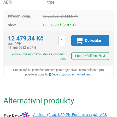
ADR:
true
Původní cena:
13 560,33
Kč
bez DPH
Sleva:
1 080,99
Kč
(
7.97
%)
12 479,34
Kč
Do košíku
bez DPH
15 100,00
Kč
s DPH
ks
Průmyslová množství látek za výhodnou
Poptat větší množství
cenu
Obsah košíku je možné odeslat jako objednávku nebo stáhnout pro
pozdější použití.
Více o způsobech objednání
.
Alternativní produkty
Acetone (Reag. USP, Ph. Eur.) for analysis, ACS,