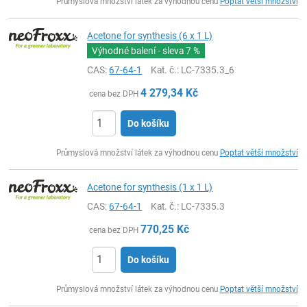
Průmyslová množství látek za výhodnou cenu
Poptat větší množství
Acetone for synthesis (6 x 1 L)
Výhodné balení - sleva
7 %
CAS:
67-64-1
Kat. č.
: LC-7335.3_6
4 279,34
Kč
cena bez DPH
Do košíku
ks
Průmyslová množství látek za výhodnou cenu
Poptat větší množství
Acetone for synthesis (1 x 1 L)
CAS:
67-64-1
Kat. č.
: LC-7335.3
770,25
Kč
cena bez DPH
Do košíku
ks
Průmyslová množství látek za výhodnou cenu
Poptat větší množství