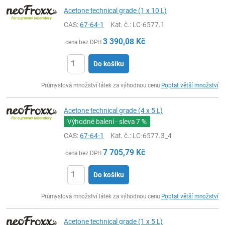
Acetone technical grade (1 x 10 L)
CAS:
67-64-1
Kat. č.
: LC-6577.1
3 390,08
Kč
cena bez DPH
Do košíku
ks
Průmyslová množství látek za výhodnou cenu
Poptat větší množství
Acetone technical grade (4 x 5 L)
Výhodné balení - sleva
7 %
CAS:
67-64-1
Kat. č.
: LC-6577.3_4
7 705,79
Kč
cena bez DPH
Do košíku
ks
Průmyslová množství látek za výhodnou cenu
Poptat větší množství
Acetone technical grade (1 x 5 L)