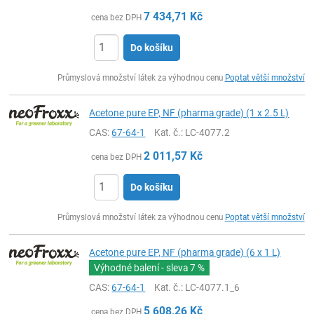
7 434,71
Kč
cena bez DPH
Do košíku
ks
Průmyslová množství látek za výhodnou cenu
Poptat větší množství
Acetone pure EP, NF (pharma grade) (1 x 2.5 L)
CAS:
67-64-1
Kat. č.
: LC-4077.2
2 011,57
Kč
cena bez DPH
Do košíku
ks
Průmyslová množství látek za výhodnou cenu
Poptat větší množství
Acetone pure EP, NF (pharma grade) (6 x 1 L)
Výhodné balení - sleva
7 %
CAS:
67-64-1
Kat. č.
: LC-4077.1_6
5 608,26
Kč
cena bez DPH