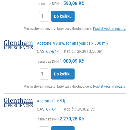
1 590,08
Kč
cena bez DPH
Do košíku
ks
Průmyslová množství látek za výhodnou cenu
Poptat větší množství
Acetone, 99.8%, for analysis (1 x 500 ml)
CAS:
67-64-1
Kat. č.
: GK3913,500ml
1 009,09
Kč
cena bez DPH
Do košíku
ks
Průmyslová množství látek za výhodnou cenu
Poptat větší množství
Acetone (1 x 5 l)
CAS:
67-64-1
Kat. č.
: GK3021,5l
2 270,25
Kč
cena bez DPH