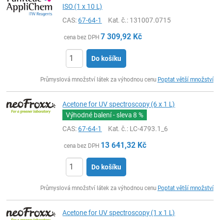
ISO (1 x 10 L)
CAS:
67-64-1
Kat. č.
: 131007.0715
7 309,92
Kč
cena bez DPH
Do košíku
ks
Průmyslová množství látek za výhodnou cenu
Poptat větší množství
Acetone for UV spectroscopy (6 x 1 L)
Výhodné balení - sleva
8 %
CAS:
67-64-1
Kat. č.
: LC-4793.1_6
13 641,32
Kč
cena bez DPH
Do košíku
ks
Průmyslová množství látek za výhodnou cenu
Poptat větší množství
Acetone for UV spectroscopy (1 x 1 L)