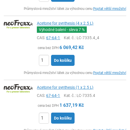
ks
Průmyslová množství látek za výhodnou cenu
Poptat větší množství
Acetone for synthesis (4 x 2.5 L)
Výhodné balení - sleva
7 %
CAS:
67-64-1
Kat. č.
: LC-7335.4_4
6 069,42
Kč
cena bez DPH
Do košíku
ks
Průmyslová množství látek za výhodnou cenu
Poptat větší množství
Acetone for synthesis (1 x 2.5 L)
CAS:
67-64-1
Kat. č.
: LC-7335.4
1 637,19
Kč
cena bez DPH
Do košíku
ks