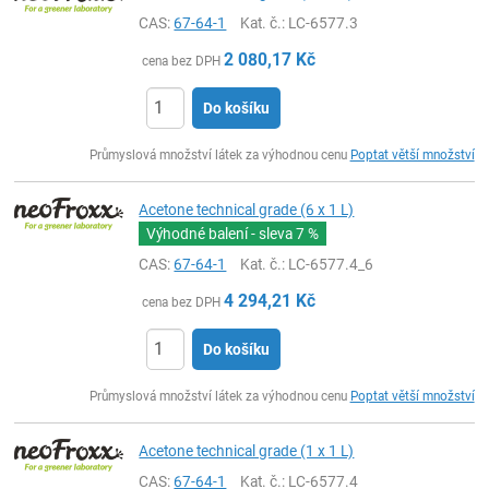
CAS:
67-64-1
Kat. č.
: LC-6577.3
2 080,17
Kč
cena bez DPH
Do košíku
ks
Průmyslová množství látek za výhodnou cenu
Poptat větší množství
Acetone technical grade (6 x 1 L)
Výhodné balení - sleva
7 %
CAS:
67-64-1
Kat. č.
: LC-6577.4_6
4 294,21
Kč
cena bez DPH
Do košíku
ks
Průmyslová množství látek za výhodnou cenu
Poptat větší množství
Acetone technical grade (1 x 1 L)
CAS:
67-64-1
Kat. č.
: LC-6577.4