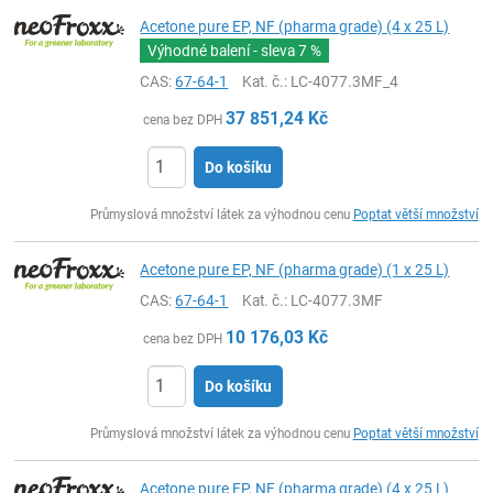
Acetone pure EP, NF (pharma grade) (4 x 25 L)
Výhodné balení - sleva
7 %
CAS:
67-64-1
Kat. č.
: LC-4077.3MF_4
37 851,24
Kč
cena bez DPH
Do košíku
ks
Průmyslová množství látek za výhodnou cenu
Poptat větší množství
Acetone pure EP, NF (pharma grade) (1 x 25 L)
CAS:
67-64-1
Kat. č.
: LC-4077.3MF
10 176,03
Kč
cena bez DPH
Do košíku
ks
Průmyslová množství látek za výhodnou cenu
Poptat větší množství
Acetone pure EP, NF (pharma grade) (4 x 25 L)