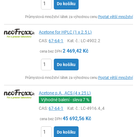
Do košíku
ks
Průmyslová množství látek za výhodnou cenu
Poptat větší množství
Acetone for HPLC (1 x 2.5 L)
CAS:
67-64-1
Kat. č.
: LC-4902.2
2 469,42
Kč
cena bez DPH
Do košíku
ks
Průmyslová množství látek za výhodnou cenu
Poptat větší množství
Acetone p.A., ACS (4 x 25 L)
Výhodné balení - sleva
7 %
CAS:
67-64-1
Kat. č.
: LC-4916.4_4
45 692,56
Kč
cena bez DPH
Do košíku