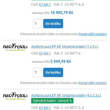
CAS:
67-64-1
Kat. č.
: LC-4077.4_4
10 905,79
Kč
cena bez DPH
Do košíku
ks
Průmyslová množství látek za výhodnou cenu
Poptat větší množství
Acetone pure EP, NF (pharma grade) (1 x 5 L)
CAS:
67-64-1
Kat. č.
: LC-4077.4
2 949,59
Kč
cena bez DPH
Do košíku
ks
Průmyslová množství látek za výhodnou cenu
Poptat větší množství
Acetone pure EP, NF (pharma grade) (4 x 2.5 L)
Výhodné balení - sleva
8 %
CAS:
67-64-1
Kat. č.
: LC-4077.2_4