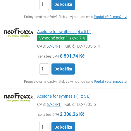
Do košíku
ks
Průmyslová množství látek za výhodnou cenu
Poptat větší množství
Acetone for synthesis (4 x 5 L)
Výhodné balení - sleva
7 %
CAS:
67-64-1
Kat. č.
: LC-7335.5_4
8 591,74
Kč
cena bez DPH
Do košíku
ks
Průmyslová množství látek za výhodnou cenu
Poptat větší množství
Acetone for synthesis (1 x 5 L)
CAS:
67-64-1
Kat. č.
: LC-7335.5
2 308,26
Kč
cena bez DPH
Do košíku