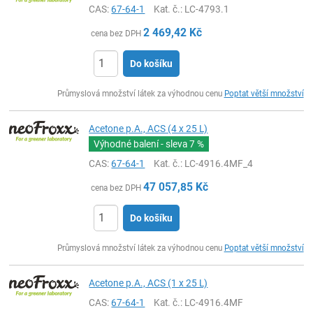
CAS:
67-64-1
Kat. č.
: LC-4793.1
2 469,42
Kč
cena bez DPH
Do košíku
ks
Průmyslová množství látek za výhodnou cenu
Poptat větší množství
Acetone p.A., ACS (4 x 25 L)
Výhodné balení - sleva
7 %
CAS:
67-64-1
Kat. č.
: LC-4916.4MF_4
47 057,85
Kč
cena bez DPH
Do košíku
ks
Průmyslová množství látek za výhodnou cenu
Poptat větší množství
Acetone p.A., ACS (1 x 25 L)
CAS:
67-64-1
Kat. č.
: LC-4916.4MF