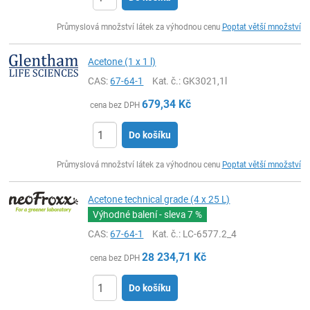
ks
Průmyslová množství látek za výhodnou cenu
Poptat větší množství
Acetone (1 x 1 l)
CAS:
67-64-1
Kat. č.
: GK3021,1l
679,34
Kč
cena bez DPH
Do košíku
ks
Průmyslová množství látek za výhodnou cenu
Poptat větší množství
Acetone technical grade (4 x 25 L)
Výhodné balení - sleva
7 %
CAS:
67-64-1
Kat. č.
: LC-6577.2_4
28 234,71
Kč
cena bez DPH
Do košíku
ks