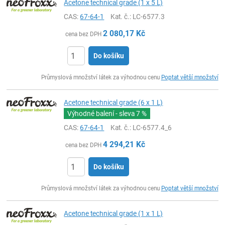
Acetone technical grade (1 x 5 L)
CAS:
67-64-1
Kat. č.
: LC-6577.3
2 080,17
Kč
cena bez DPH
Do košíku
ks
Průmyslová množství látek za výhodnou cenu
Poptat větší množství
Acetone technical grade (6 x 1 L)
Výhodné balení - sleva
7 %
CAS:
67-64-1
Kat. č.
: LC-6577.4_6
4 294,21
Kč
cena bez DPH
Do košíku
ks
Průmyslová množství látek za výhodnou cenu
Poptat větší množství
Acetone technical grade (1 x 1 L)