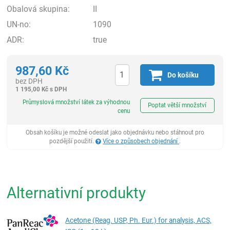
Obalová skupina:
II
UN-no:
1090
ADR:
true
987,60
Kč
Do košíku
bez DPH
1 195,00
Kč
s DPH
ks
Průmyslová množství látek za výhodnou
Poptat větší množství
cenu
Obsah košíku je možné odeslat jako objednávku nebo stáhnout pro
pozdější použití.
Více o způsobech objednání
.
Alternativní produkty
Acetone (Reag. USP, Ph. Eur.) for analysis, ACS,