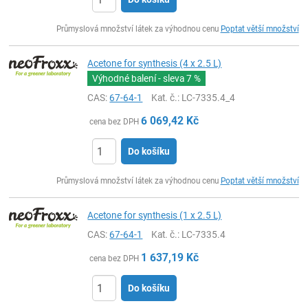
ks
Průmyslová množství látek za výhodnou cenu
Poptat větší množství
Acetone for synthesis (4 x 2.5 L)
Výhodné balení - sleva
7 %
CAS:
67-64-1
Kat. č.
: LC-7335.4_4
6 069,42
Kč
cena bez DPH
Do košíku
ks
Průmyslová množství látek za výhodnou cenu
Poptat větší množství
Acetone for synthesis (1 x 2.5 L)
CAS:
67-64-1
Kat. č.
: LC-7335.4
1 637,19
Kč
cena bez DPH
Do košíku
ks