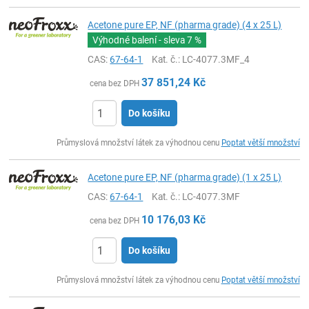
Acetone pure EP, NF (pharma grade) (4 x 25 L)
Výhodné balení - sleva
7 %
CAS:
67-64-1
Kat. č.
: LC-4077.3MF_4
37 851,24
Kč
cena bez DPH
Do košíku
ks
Průmyslová množství látek za výhodnou cenu
Poptat větší množství
Acetone pure EP, NF (pharma grade) (1 x 25 L)
CAS:
67-64-1
Kat. č.
: LC-4077.3MF
10 176,03
Kč
cena bez DPH
Do košíku
ks
Průmyslová množství látek za výhodnou cenu
Poptat větší množství