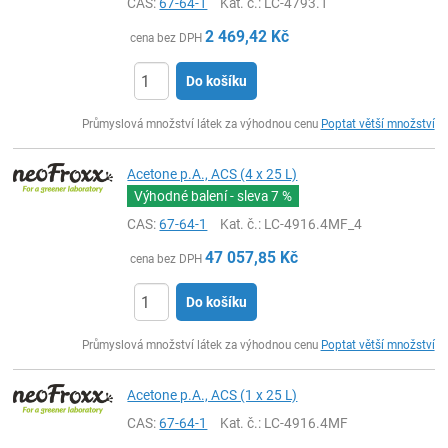
CAS:
67-64-1
Kat. č.
: LC-4793.1
2 469,42
Kč
cena bez DPH
Do košíku
ks
Průmyslová množství látek za výhodnou cenu
Poptat větší množství
Acetone p.A., ACS (4 x 25 L)
Výhodné balení - sleva
7 %
CAS:
67-64-1
Kat. č.
: LC-4916.4MF_4
47 057,85
Kč
cena bez DPH
Do košíku
ks
Průmyslová množství látek za výhodnou cenu
Poptat větší množství
Acetone p.A., ACS (1 x 25 L)
CAS:
67-64-1
Kat. č.
: LC-4916.4MF