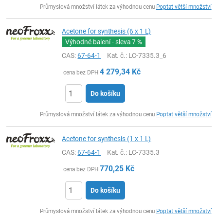
Průmyslová množství látek za výhodnou cenu
Poptat větší množství
Acetone for synthesis (6 x 1 L)
Výhodné balení - sleva
7 %
CAS:
67-64-1
Kat. č.
: LC-7335.3_6
4 279,34
Kč
cena bez DPH
Do košíku
ks
Průmyslová množství látek za výhodnou cenu
Poptat větší množství
Acetone for synthesis (1 x 1 L)
CAS:
67-64-1
Kat. č.
: LC-7335.3
770,25
Kč
cena bez DPH
Do košíku
ks
Průmyslová množství látek za výhodnou cenu
Poptat větší množství