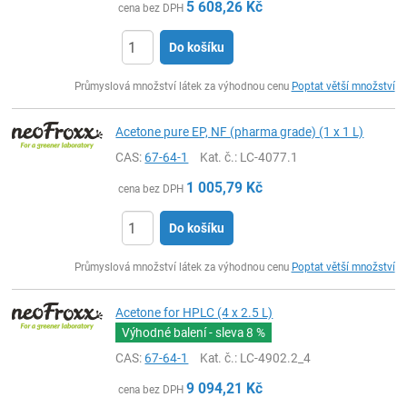
5 608,26
Kč
cena bez DPH
Do košíku
ks
Průmyslová množství látek za výhodnou cenu
Poptat větší množství
Acetone pure EP, NF (pharma grade) (1 x 1 L)
CAS:
67-64-1
Kat. č.
: LC-4077.1
1 005,79
Kč
cena bez DPH
Do košíku
ks
Průmyslová množství látek za výhodnou cenu
Poptat větší množství
Acetone for HPLC (4 x 2.5 L)
Výhodné balení - sleva
8 %
CAS:
67-64-1
Kat. č.
: LC-4902.2_4
9 094,21
Kč
cena bez DPH