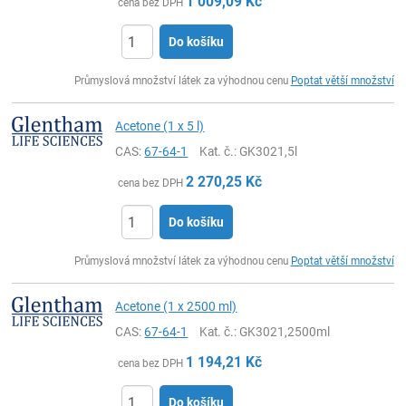
1 009,09
Kč
cena bez DPH
Do košíku
ks
Průmyslová množství látek za výhodnou cenu
Poptat větší množství
Acetone (1 x 5 l)
CAS:
67-64-1
Kat. č.
: GK3021,5l
2 270,25
Kč
cena bez DPH
Do košíku
ks
Průmyslová množství látek za výhodnou cenu
Poptat větší množství
Acetone (1 x 2500 ml)
CAS:
67-64-1
Kat. č.
: GK3021,2500ml
1 194,21
Kč
cena bez DPH
Do košíku