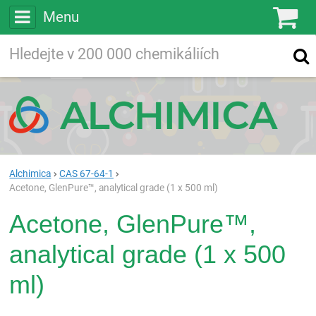
Menu
Ko
Vyhledávejte
Vyhledávání
ve více než
200 000
chemických látkách
Hledej
Alchimica
CAS 67-64-1
Acetone, GlenPure™, analytical grade (1 x 500 ml)
Acetone, GlenPure™,
analytical grade (1 x 500
ml)