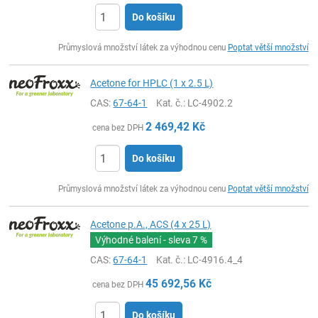
Do košíku
ks
Průmyslová množství látek za výhodnou cenu
Poptat větší množství
Acetone for HPLC (1 x 2.5 L)
CAS:
67-64-1
Kat. č.
: LC-4902.2
2 469,42
Kč
cena bez DPH
Do košíku
ks
Průmyslová množství látek za výhodnou cenu
Poptat větší množství
Acetone p.A., ACS (4 x 25 L)
Výhodné balení - sleva
7 %
CAS:
67-64-1
Kat. č.
: LC-4916.4_4
45 692,56
Kč
cena bez DPH
Do košíku