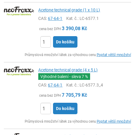
Acetone technical grade (1 x 10 L)
CAS:
67-64-1
Kat. č.
: LC-6577.1
3 390,08
Kč
cena bez DPH
Do košíku
ks
Průmyslová množství látek za výhodnou cenu
Poptat větší množství
Acetone technical grade (4 x 5 L)
Výhodné balení - sleva
7 %
CAS:
67-64-1
Kat. č.
: LC-6577.3_4
7 705,79
Kč
cena bez DPH
Do košíku
ks
Průmyslová množství látek za výhodnou cenu
Poptat větší množství