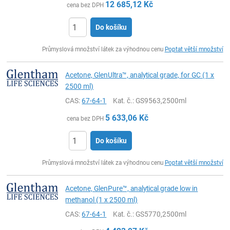
12 685,12
Kč
cena bez DPH
Do košíku
ks
Průmyslová množství látek za výhodnou cenu
Poptat větší množství
Acetone, GlenUltra™, analytical grade, for GC (1 x
2500 ml)
CAS:
67-64-1
Kat. č.
: GS9563,2500ml
5 633,06
Kč
cena bez DPH
Do košíku
ks
Průmyslová množství látek za výhodnou cenu
Poptat větší množství
Acetone, GlenPure™, analytical grade low in
methanol (1 x 2500 ml)
CAS:
67-64-1
Kat. č.
: GS5770,2500ml