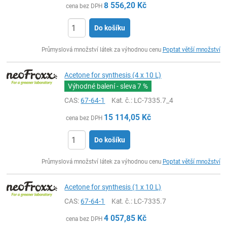
8 556,20
Kč
cena bez DPH
Do košíku
ks
Průmyslová množství látek za výhodnou cenu
Poptat větší množství
Acetone for synthesis (4 x 10 L)
Výhodné balení - sleva
7 %
CAS:
67-64-1
Kat. č.
: LC-7335.7_4
15 114,05
Kč
cena bez DPH
Do košíku
ks
Průmyslová množství látek za výhodnou cenu
Poptat větší množství
Acetone for synthesis (1 x 10 L)
CAS:
67-64-1
Kat. č.
: LC-7335.7
4 057,85
Kč
cena bez DPH