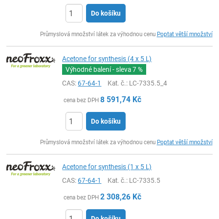
Do košíku
ks
Průmyslová množství látek za výhodnou cenu
Poptat větší množství
Acetone for synthesis (4 x 5 L)
Výhodné balení - sleva
7 %
CAS:
67-64-1
Kat. č.
: LC-7335.5_4
8 591,74
Kč
cena bez DPH
Do košíku
ks
Průmyslová množství látek za výhodnou cenu
Poptat větší množství
Acetone for synthesis (1 x 5 L)
CAS:
67-64-1
Kat. č.
: LC-7335.5
2 308,26
Kč
cena bez DPH
Do košíku