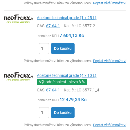
Průmyslová množství látek za výhodnou cenu
Poptat větší množství
Acetone technical grade (1 x 25 L)
CAS:
67-64-1
Kat. č.
: LC-6577.2
7 604,13
Kč
cena bez DPH
Do košíku
ks
Průmyslová množství látek za výhodnou cenu
Poptat větší množství
Acetone technical grade (4 x 10 L)
Výhodné balení - sleva
8 %
CAS:
67-64-1
Kat. č.
: LC-6577.1_4
12 479,34
Kč
cena bez DPH
Do košíku
ks
Průmyslová množství látek za výhodnou cenu
Poptat větší množství