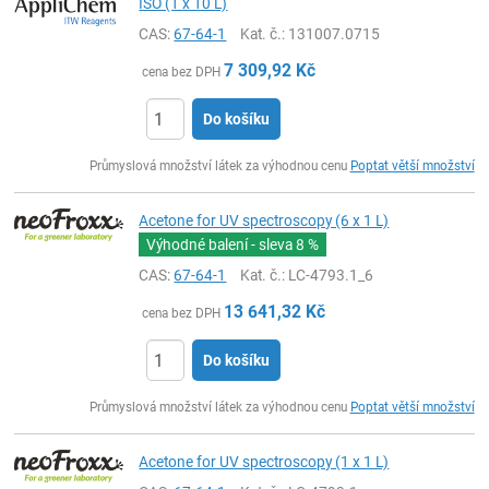
ISO (1 x 10 L)
CAS:
67-64-1
Kat. č.
: 131007.0715
7 309,92
Kč
cena bez DPH
Do košíku
ks
Průmyslová množství látek za výhodnou cenu
Poptat větší množství
Acetone for UV spectroscopy (6 x 1 L)
Výhodné balení - sleva
8 %
CAS:
67-64-1
Kat. č.
: LC-4793.1_6
13 641,32
Kč
cena bez DPH
Do košíku
ks
Průmyslová množství látek za výhodnou cenu
Poptat větší množství
Acetone for UV spectroscopy (1 x 1 L)