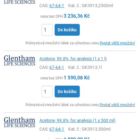
CAS:
67-64-1
Kat. č.
: GK3913,2500ml
3 236,36
Kč
cena bez DPH
Do košíku
ks
Průmyslová množství látek za výhodnou cenu
Poptat větší množství
Acetone, 99.8%, for analysis (1 x 1 l)
CAS:
67-64-1
Kat. č.
: GK3913,1l
1 590,08
Kč
cena bez DPH
Do košíku
ks
Průmyslová množství látek za výhodnou cenu
Poptat větší množství
Acetone, 99.8%, for analysis (1 x 500 ml)
CAS:
67-64-1
Kat. č.
: GK3913,500ml