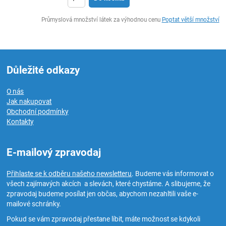
ks
Průmyslová množství látek za výhodnou cenu
Poptat větší množství
Důležité odkazy
O nás
Jak nakupovat
Obchodní podmínky
Kontakty
E-mailový zpravodaj
Přihlaste se k odběru našeho newsletteru
. Budeme vás informovat o
všech zajímavých akcích a slevách, které chystáme. A slibujeme, že
zpravodaj budeme posílat jen občas, abychom nezahltili vaše e-
mailové schránky.
Pokud se vám zpravodaj přestane líbit, máte možnost se kdykoli