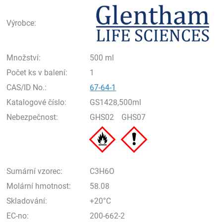
Gle
Výrobce:
Množství:
500 ml
Počet ks v balení:
1
CAS/ID No.:
67-64-1
Katalogové číslo:
GS1428,500ml
Nebezpečnost:
GHS02
GHS07
Sumární vzorec:
C3H6O
Molární hmotnost:
58.08
Skladování:
+20°C
EC-no:
200-662-2