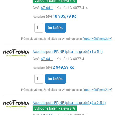
Výhodné balení - sleva
8 %
CAS:
67-64-1
Kat. č.
: LC-4077.4_4
10 905,79
Kč
cena bez DPH
Do košíku
ks
Průmyslová množství látek za výhodnou cenu
Poptat větší množství
Acetone pure EP, NF (pharma grade) (1 x 5 L)
CAS:
67-64-1
Kat. č.
: LC-4077.4
2 949,59
Kč
cena bez DPH
Do košíku
ks
Průmyslová množství látek za výhodnou cenu
Poptat větší množství
Acetone pure EP, NF (pharma grade) (4 x 2.5 L)
Výhodné balení - sleva
8 %