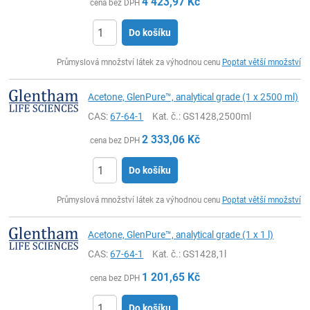
4 423,97
Kč
cena bez DPH
Do košíku
ks
Průmyslová množství látek za výhodnou cenu
Poptat větší množství
Acetone, GlenPure™, analytical grade (1 x 2500 ml)
CAS:
67-64-1
Kat. č.
: GS1428,2500ml
2 333,06
Kč
cena bez DPH
Do košíku
ks
Průmyslová množství látek za výhodnou cenu
Poptat větší množství
Acetone, GlenPure™, analytical grade (1 x 1 l)
CAS:
67-64-1
Kat. č.
: GS1428,1l
1 201,65
Kč
cena bez DPH
Do košíku