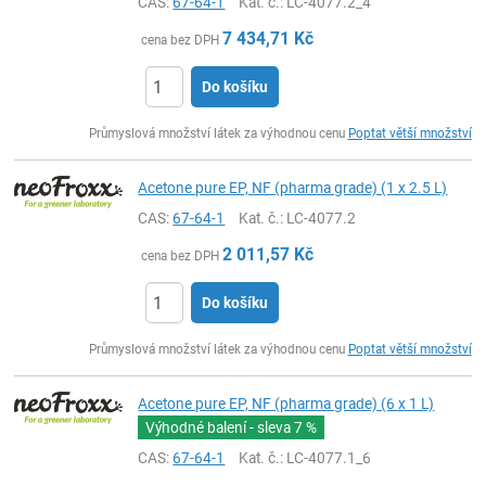
CAS:
67-64-1
Kat. č.
: LC-4077.2_4
7 434,71
Kč
cena bez DPH
Do košíku
ks
Průmyslová množství látek za výhodnou cenu
Poptat větší množství
Acetone pure EP, NF (pharma grade) (1 x 2.5 L)
CAS:
67-64-1
Kat. č.
: LC-4077.2
2 011,57
Kč
cena bez DPH
Do košíku
ks
Průmyslová množství látek za výhodnou cenu
Poptat větší množství
Acetone pure EP, NF (pharma grade) (6 x 1 L)
Výhodné balení - sleva
7 %
CAS:
67-64-1
Kat. č.
: LC-4077.1_6