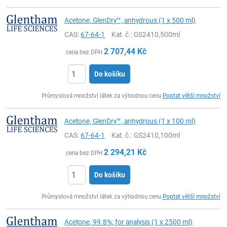
Acetone, GlenDry™, anhydrous (1 x 500 ml)
CAS:
67-64-1
Kat. č.
: GS2410,500ml
2 707,44
Kč
cena bez DPH
Do košíku
ks
Průmyslová množství látek za výhodnou cenu
Poptat větší množství
Acetone, GlenDry™, anhydrous (1 x 100 ml)
CAS:
67-64-1
Kat. č.
: GS2410,100ml
2 294,21
Kč
cena bez DPH
Do košíku
ks
Průmyslová množství látek za výhodnou cenu
Poptat větší množství
Acetone, 99.8%, for analysis (1 x 2500 ml)