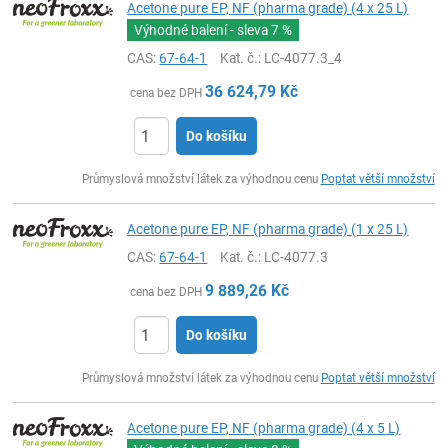
Acetone pure EP, NF (pharma grade) (4 x 25 L)
Výhodné balení - sleva
7 %
CAS:
67-64-1
Kat. č.
: LC-4077.3_4
36 624,79
Kč
cena bez DPH
Do košíku
ks
Průmyslová množství látek za výhodnou cenu
Poptat větší množství
Acetone pure EP, NF (pharma grade) (1 x 25 L)
CAS:
67-64-1
Kat. č.
: LC-4077.3
9 889,26
Kč
cena bez DPH
Do košíku
ks
Průmyslová množství látek za výhodnou cenu
Poptat větší množství
Acetone pure EP, NF (pharma grade) (4 x 5 L)