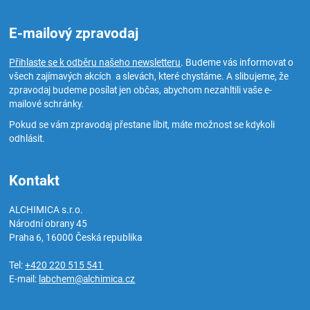
E-mailový zpravodaj
Přihlaste se k odběru našeho newsletteru
. Budeme vás informovat o
všech zajímavých akcích a slevách, které chystáme. A slibujeme, že
zpravodaj budeme posílat jen občas, abychom nezahltili vaše e-
mailové schránky.
Pokud se vám zpravodaj přestane líbit, máte možnost se kdykoli
odhlásit.
Kontakt
ALCHIMICA s.r.o.
Národní obrany 45
Praha 6
,
16000
Česká republika
Tel:
+420 220 515 541
E-mail:
labchem@alchimica.cz