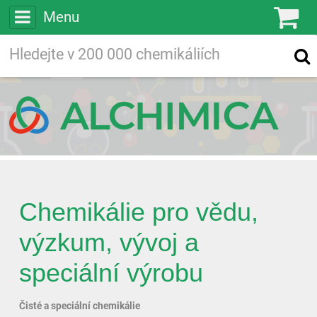
Menu
Ko
Vyhledávejte
Vyhledávání
ve více než
200 000
chemických látkách
Hledej
Chemikálie pro vědu,
výzkum, vývoj a
speciální výrobu
Čisté a speciální chemikálie