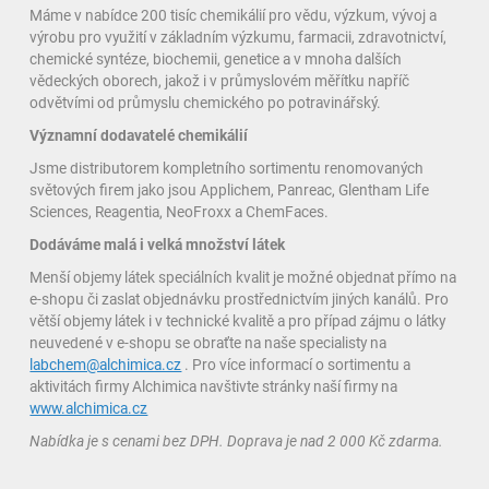
Máme v nabídce 200 tisíc chemikálií pro vědu, výzkum, vývoj a
výrobu pro využití v základním výzkumu, farmacii, zdravotnictví,
chemické syntéze, biochemii, genetice a v mnoha dalších
vědeckých oborech, jakož i v průmyslovém měřítku napříč
odvětvími od průmyslu chemického po potravinářský.
Významní dodavatelé chemikálií
Jsme distributorem kompletního sortimentu renomovaných
světových firem jako jsou Applichem, Panreac, Glentham Life
Sciences, Reagentia, NeoFroxx a ChemFaces.
Dodáváme malá i velká množství látek
Menší objemy látek speciálních kvalit je možné objednat přímo na
e-shopu či zaslat objednávku prostřednictvím jiných kanálů. Pro
větší objemy látek i v technické kvalitě a pro případ zájmu o látky
neuvedené v e-shopu se obraťte na naše specialisty na
labchem@alchimica.cz
. Pro více informací o sortimentu a
aktivitách firmy Alchimica navštivte stránky naší firmy na
www.alchimica.cz
Nabídka je s cenami bez DPH. Doprava je nad 2 000 Kč zdarma.