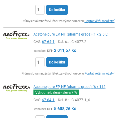
Do košíku
ks
Průmyslová množství látek za výhodnou cenu
Poptat větší množství
Acetone pure EP, NF (pharma grade) (1 x 2.5 L)
CAS:
67-64-1
Kat. č.
: LC-4077.2
2 011,57
Kč
cena bez DPH
Do košíku
ks
Průmyslová množství látek za výhodnou cenu
Poptat větší množství
Acetone pure EP, NF (pharma grade) (6 x 1 L)
Výhodné balení - sleva
7 %
CAS:
67-64-1
Kat. č.
: LC-4077.1_6
5 608,26
Kč
cena bez DPH