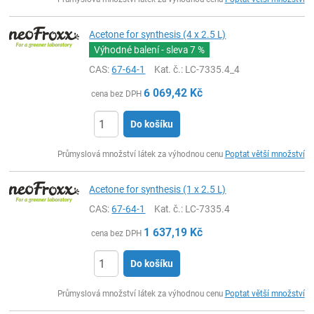
Acetone for synthesis (4 x 2.5 L)
Výhodné balení - sleva
7 %
CAS:
67-64-1
Kat. č.
: LC-7335.4_4
6 069,42
Kč
cena bez DPH
Do košíku
ks
Průmyslová množství látek za výhodnou cenu
Poptat větší množství
Acetone for synthesis (1 x 2.5 L)
CAS:
67-64-1
Kat. č.
: LC-7335.4
1 637,19
Kč
cena bez DPH
Do košíku
ks
Průmyslová množství látek za výhodnou cenu
Poptat větší množství