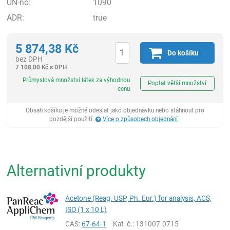
UN-no:
1090
ADR:
true
5 874,38
Kč
Do košíku
bez DPH
7 108,00
Kč
s DPH
ks
Průmyslová množství látek za výhodnou
Poptat větší množství
cenu
Obsah košíku je možné odeslat jako objednávku nebo stáhnout pro
pozdější použití.
Více o způsobech objednání
.
Alternativní produkty
Acetone (Reag. USP, Ph. Eur.) for analysis, ACS,
ISO (1 x 10 L)
CAS:
67-64-1
Kat. č.
: 131007.0715