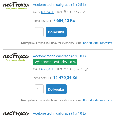
Acetone technical grade (1 x 25 L)
CAS:
67-64-1
Kat. č.
: LC-6577.2
7 604,13
Kč
cena bez DPH
Do košíku
ks
Průmyslová množství látek za výhodnou cenu
Poptat větší množství
Acetone technical grade (4 x 10 L)
Výhodné balení - sleva
8 %
CAS:
67-64-1
Kat. č.
: LC-6577.1_4
12 479,34
Kč
cena bez DPH
Do košíku
ks
Průmyslová množství látek za výhodnou cenu
Poptat větší množství
Acetone technical grade (1 x 10 L)