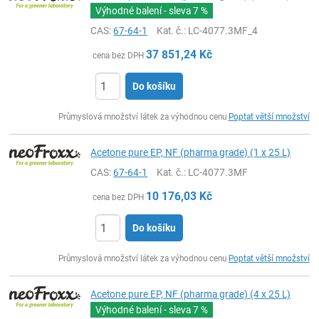
Výhodné balení - sleva
7 %
CAS:
67-64-1
Kat. č.
: LC-4077.3MF_4
37 851,24
Kč
cena bez DPH
Do košíku
ks
Průmyslová množství látek za výhodnou cenu
Poptat větší množství
Acetone pure EP, NF (pharma grade) (1 x 25 L)
CAS:
67-64-1
Kat. č.
: LC-4077.3MF
10 176,03
Kč
cena bez DPH
Do košíku
ks
Průmyslová množství látek za výhodnou cenu
Poptat větší množství
Acetone pure EP, NF (pharma grade) (4 x 25 L)
Výhodné balení - sleva
7 %