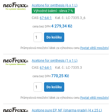
Acetone for synthesis (6 x 1 L)
Výhodné balení - sleva
7 %
CAS:
67-64-1
Kat. č.
: LC-7335.3_6
4 279,34
Kč
cena bez DPH
Do košíku
ks
Průmyslová množství látek za výhodnou cenu
Poptat větší množství
Acetone for synthesis (1 x 1 L)
CAS:
67-64-1
Kat. č.
: LC-7335.3
770,25
Kč
cena bez DPH
Do košíku
ks
Průmyslová množství látek za výhodnou cenu
Poptat větší množství
Acetone pure EP, NF (pharma grade) (4 x 25 L)