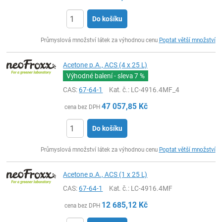
Do košíku
ks
Průmyslová množství látek za výhodnou cenu
Poptat větší množství
Acetone p.A., ACS (4 x 25 L)
Výhodné balení - sleva
7 %
CAS:
67-64-1
Kat. č.
: LC-4916.4MF_4
47 057,85
Kč
cena bez DPH
Do košíku
ks
Průmyslová množství látek za výhodnou cenu
Poptat větší množství
Acetone p.A., ACS (1 x 25 L)
CAS:
67-64-1
Kat. č.
: LC-4916.4MF
12 685,12
Kč
cena bez DPH