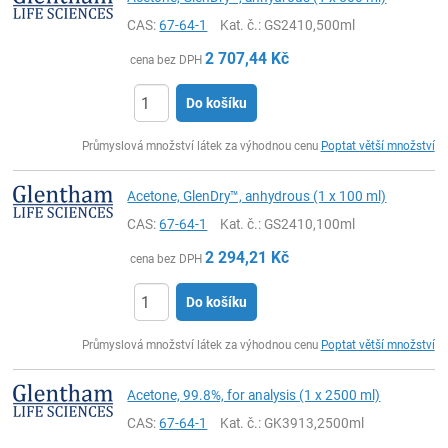
CAS:
67-64-1
Kat. č.
: GS2410,500ml
2 707,44
Kč
cena bez DPH
Do košíku
ks
Průmyslová množství látek za výhodnou cenu
Poptat větší množství
Acetone, GlenDry™, anhydrous (1 x 100 ml)
CAS:
67-64-1
Kat. č.
: GS2410,100ml
2 294,21
Kč
cena bez DPH
Do košíku
ks
Průmyslová množství látek za výhodnou cenu
Poptat větší množství
Acetone, 99.8%, for analysis (1 x 2500 ml)
CAS:
67-64-1
Kat. č.
: GK3913,2500ml