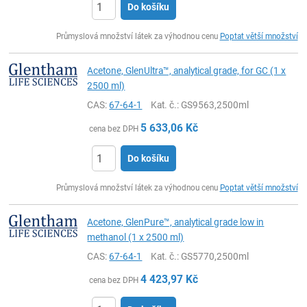
Do košíku
ks
Průmyslová množství látek za výhodnou cenu
Poptat větší množství
Acetone, GlenUltra™, analytical grade, for GC (1 x
2500 ml)
CAS:
67-64-1
Kat. č.
: GS9563,2500ml
5 633,06
Kč
cena bez DPH
Do košíku
ks
Průmyslová množství látek za výhodnou cenu
Poptat větší množství
Acetone, GlenPure™, analytical grade low in
methanol (1 x 2500 ml)
CAS:
67-64-1
Kat. č.
: GS5770,2500ml
4 423,97
Kč
cena bez DPH