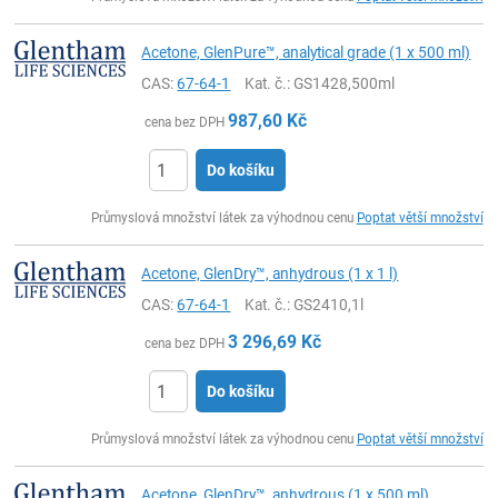
Acetone, GlenPure™, analytical grade (1 x 500 ml)
CAS:
67-64-1
Kat. č.
: GS1428,500ml
987,60
Kč
cena bez DPH
Do košíku
ks
Průmyslová množství látek za výhodnou cenu
Poptat větší množství
Acetone, GlenDry™, anhydrous (1 x 1 l)
CAS:
67-64-1
Kat. č.
: GS2410,1l
3 296,69
Kč
cena bez DPH
Do košíku
ks
Průmyslová množství látek za výhodnou cenu
Poptat větší množství
Acetone, GlenDry™, anhydrous (1 x 500 ml)