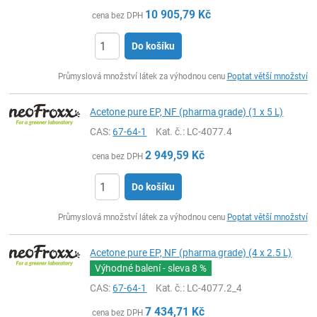
10 905,79
Kč
cena bez DPH
Do košíku
ks
Průmyslová množství látek za výhodnou cenu
Poptat větší množství
Acetone pure EP, NF (pharma grade) (1 x 5 L)
CAS:
67-64-1
Kat. č.
: LC-4077.4
2 949,59
Kč
cena bez DPH
Do košíku
ks
Průmyslová množství látek za výhodnou cenu
Poptat větší množství
Acetone pure EP, NF (pharma grade) (4 x 2.5 L)
Výhodné balení - sleva
8 %
CAS:
67-64-1
Kat. č.
: LC-4077.2_4
7 434,71
Kč
cena bez DPH