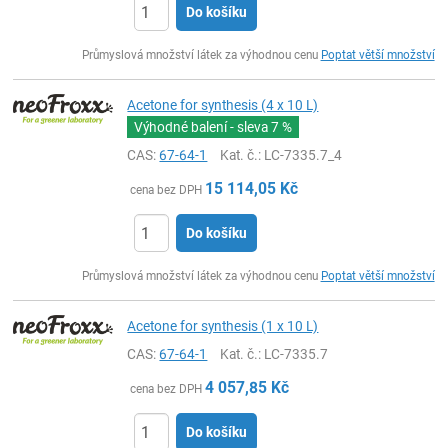
Do košíku
ks
Průmyslová množství látek za výhodnou cenu
Poptat větší množství
Acetone for synthesis (4 x 10 L)
Výhodné balení - sleva
7 %
CAS:
67-64-1
Kat. č.
: LC-7335.7_4
15 114,05
Kč
cena bez DPH
Do košíku
ks
Průmyslová množství látek za výhodnou cenu
Poptat větší množství
Acetone for synthesis (1 x 10 L)
CAS:
67-64-1
Kat. č.
: LC-7335.7
4 057,85
Kč
cena bez DPH
Do košíku