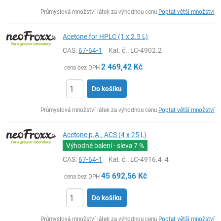
ks
Průmyslová množství látek za výhodnou cenu
Poptat větší množství
Acetone for HPLC (1 x 2.5 L)
CAS:
67-64-1
Kat. č.
: LC-4902.2
2 469,42
Kč
cena bez DPH
Do košíku
ks
Průmyslová množství látek za výhodnou cenu
Poptat větší množství
Acetone p.A., ACS (4 x 25 L)
Výhodné balení - sleva
7 %
CAS:
67-64-1
Kat. č.
: LC-4916.4_4
45 692,56
Kč
cena bez DPH
Do košíku
ks
Průmyslová množství látek za výhodnou cenu
Poptat větší množství