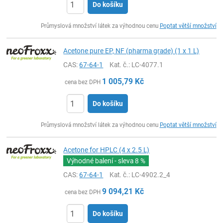
Do košíku
ks
Průmyslová množství látek za výhodnou cenu
Poptat větší množství
Acetone pure EP, NF (pharma grade) (1 x 1 L)
CAS:
67-64-1
Kat. č.
: LC-4077.1
1 005,79
Kč
cena bez DPH
Do košíku
ks
Průmyslová množství látek za výhodnou cenu
Poptat větší množství
Acetone for HPLC (4 x 2.5 L)
Výhodné balení - sleva
8 %
CAS:
67-64-1
Kat. č.
: LC-4902.2_4
9 094,21
Kč
cena bez DPH
Do košíku