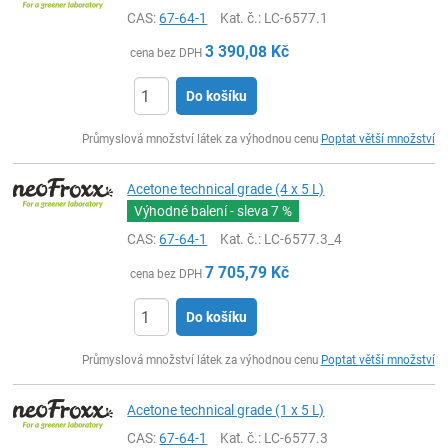
CAS:
67-64-1
Kat. č.
: LC-6577.1
3 390,08
Kč
cena bez DPH
Do košíku
ks
Průmyslová množství látek za výhodnou cenu
Poptat větší množství
Acetone technical grade (4 x 5 L)
Výhodné balení - sleva
7 %
CAS:
67-64-1
Kat. č.
: LC-6577.3_4
7 705,79
Kč
cena bez DPH
Do košíku
ks
Průmyslová množství látek za výhodnou cenu
Poptat větší množství
Acetone technical grade (1 x 5 L)
CAS:
67-64-1
Kat. č.
: LC-6577.3