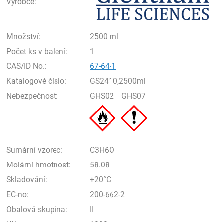
Výrobce:
Množství:
2500 ml
Počet ks v balení:
1
CAS/ID No.:
67-64-1
Katalogové číslo:
GS2410,2500ml
Nebezpečnost:
GHS02
GHS07
Sumární vzorec:
C3H6O
Molární hmotnost:
58.08
Skladování:
+20°C
EC-no:
200-662-2
Obalová skupina:
II