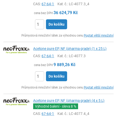
CAS:
67-64-1
Kat. č.
: LC-4077.3_4
36 624,79
Kč
cena bez DPH
Do košíku
ks
Průmyslová množství látek za výhodnou cenu
Poptat větší množství
Acetone pure EP, NF (pharma grade) (1 x 25 L)
CAS:
67-64-1
Kat. č.
: LC-4077.3
9 889,26
Kč
cena bez DPH
Do košíku
ks
Průmyslová množství látek za výhodnou cenu
Poptat větší množství
Acetone pure EP, NF (pharma grade) (4 x 5 L)
Výhodné balení - sleva
8 %
CAS:
67-64-1
Kat. č.
: LC-4077.4_4