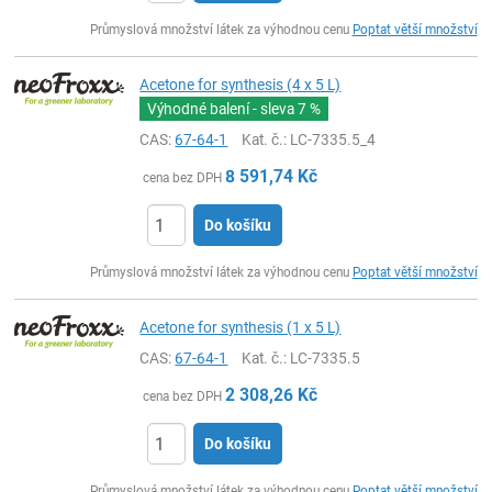
ks
Průmyslová množství látek za výhodnou cenu
Poptat větší množství
Acetone for synthesis (4 x 5 L)
Výhodné balení - sleva
7 %
CAS:
67-64-1
Kat. č.
: LC-7335.5_4
8 591,74
Kč
cena bez DPH
Do košíku
ks
Průmyslová množství látek za výhodnou cenu
Poptat větší množství
Acetone for synthesis (1 x 5 L)
CAS:
67-64-1
Kat. č.
: LC-7335.5
2 308,26
Kč
cena bez DPH
Do košíku
ks
Průmyslová množství látek za výhodnou cenu
Poptat větší množství