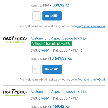
7 309,92
Kč
cena bez DPH
Do košíku
ks
Průmyslová množství látek za výhodnou cenu
Poptat větší množství
Acetone for UV spectroscopy (6 x 1 L)
Výhodné balení - sleva
8 %
CAS:
67-64-1
Kat. č.
: LC-4793.1_6
13 641,32
Kč
cena bez DPH
Do košíku
ks
Průmyslová množství látek za výhodnou cenu
Poptat větší množství
Acetone for UV spectroscopy (1 x 1 L)
CAS:
67-64-1
Kat. č.
: LC-4793.1
2 469,42
Kč
cena bez DPH