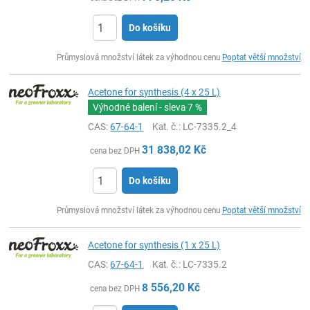
Do košíku
ks
Průmyslová množství látek za výhodnou cenu
Poptat větší množství
Acetone for synthesis (4 x 25 L)
Výhodné balení - sleva
7 %
CAS:
67-64-1
Kat. č.
: LC-7335.2_4
31 838,02
Kč
cena bez DPH
Do košíku
ks
Průmyslová množství látek za výhodnou cenu
Poptat větší množství
Acetone for synthesis (1 x 25 L)
CAS:
67-64-1
Kat. č.
: LC-7335.2
8 556,20
Kč
cena bez DPH