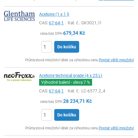
Acetone (1 x 1 l)
CAS:
67-64-1
Kat. č.
: GK3021,1l
679,34
Kč
cena bez DPH
Do košíku
ks
Průmyslová množství látek za výhodnou cenu
Poptat větší množství
Acetone technical grade (4 x 25 L)
Výhodné balení - sleva
7 %
CAS:
67-64-1
Kat. č.
: LC-6577.2_4
28 234,71
Kč
cena bez DPH
Do košíku
ks
Průmyslová množství látek za výhodnou cenu
Poptat větší množství