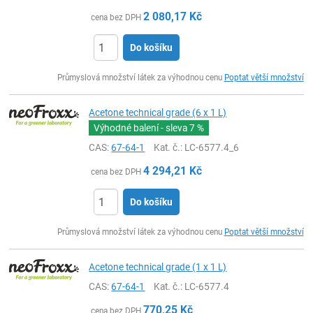
2 080,17
Kč
cena bez DPH
Do košíku
ks
Průmyslová množství látek za výhodnou cenu
Poptat větší množství
Acetone technical grade (6 x 1 L)
Výhodné balení - sleva
7 %
CAS:
67-64-1
Kat. č.
: LC-6577.4_6
4 294,21
Kč
cena bez DPH
Do košíku
ks
Průmyslová množství látek za výhodnou cenu
Poptat větší množství
Acetone technical grade (1 x 1 L)
CAS:
67-64-1
Kat. č.
: LC-6577.4
770,25
Kč
cena bez DPH