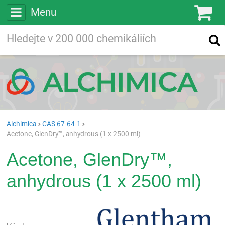
Menu
Ko
Vyhledávejte
Vyhledávání
ve více než
200 000
chemických látkách
Hledej
Alchimica
CAS 67-64-1
Acetone, GlenDry™, anhydrous (1 x 2500 ml)
Acetone, GlenDry™,
anhydrous (1 x 2500 ml)
Gle