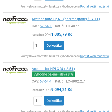
ks
Průmyslová množství látek za výhodnou cenu
Poptat větší množství
Acetone pure EP, NF (pharma grade) (1 x 1 L)
CAS:
67-64-1
Kat. č.
: LC-4077.1
1 005,79
Kč
cena bez DPH
Do košíku
ks
Průmyslová množství látek za výhodnou cenu
Poptat větší množství
Acetone for HPLC (4 x 2.5 L)
Výhodné balení - sleva
8 %
CAS:
67-64-1
Kat. č.
: LC-4902.2_4
9 094,21
Kč
cena bez DPH
Do košíku
ks
Průmyslová množství látek za výhodnou cenu
Poptat větší množství