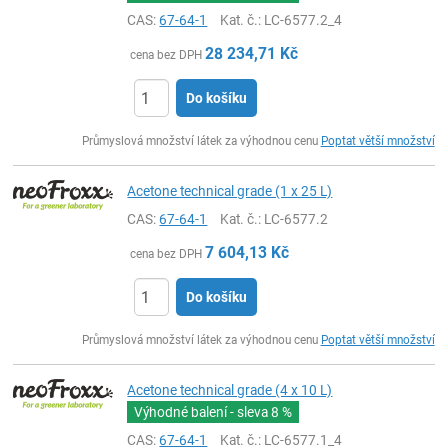
CAS:
67-64-1
Kat. č.
: LC-6577.2_4
28 234,71
Kč
cena bez DPH
Do košíku
ks
Průmyslová množství látek za výhodnou cenu
Poptat větší množství
Acetone technical grade (1 x 25 L)
CAS:
67-64-1
Kat. č.
: LC-6577.2
7 604,13
Kč
cena bez DPH
Do košíku
ks
Průmyslová množství látek za výhodnou cenu
Poptat větší množství
Acetone technical grade (4 x 10 L)
Výhodné balení - sleva
8 %
CAS:
67-64-1
Kat. č.
: LC-6577.1_4