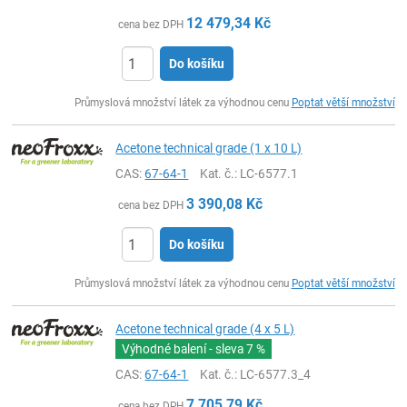
12 479,34
Kč
cena bez DPH
Do košíku
ks
Průmyslová množství látek za výhodnou cenu
Poptat větší množství
Acetone technical grade (1 x 10 L)
CAS:
67-64-1
Kat. č.
: LC-6577.1
3 390,08
Kč
cena bez DPH
Do košíku
ks
Průmyslová množství látek za výhodnou cenu
Poptat větší množství
Acetone technical grade (4 x 5 L)
Výhodné balení - sleva
7 %
CAS:
67-64-1
Kat. č.
: LC-6577.3_4
7 705,79
Kč
cena bez DPH