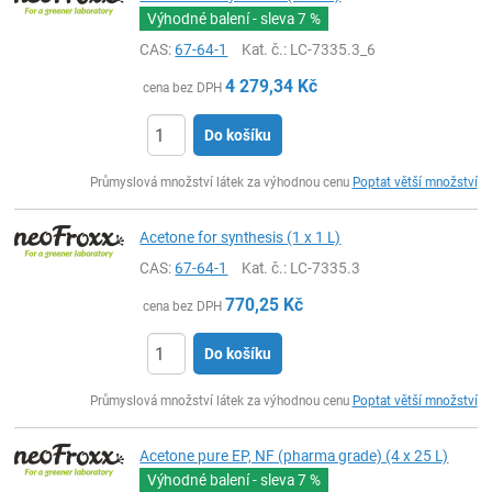
Výhodné balení - sleva
7 %
CAS:
67-64-1
Kat. č.
: LC-7335.3_6
4 279,34
Kč
cena bez DPH
Do košíku
ks
Průmyslová množství látek za výhodnou cenu
Poptat větší množství
Acetone for synthesis (1 x 1 L)
CAS:
67-64-1
Kat. č.
: LC-7335.3
770,25
Kč
cena bez DPH
Do košíku
ks
Průmyslová množství látek za výhodnou cenu
Poptat větší množství
Acetone pure EP, NF (pharma grade) (4 x 25 L)
Výhodné balení - sleva
7 %