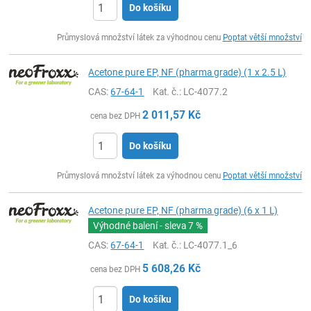
Do košíku
ks
Průmyslová množství látek za výhodnou cenu
Poptat větší množství
Acetone pure EP, NF (pharma grade) (1 x 2.5 L)
CAS:
67-64-1
Kat. č.
: LC-4077.2
2 011,57
Kč
cena bez DPH
Do košíku
ks
Průmyslová množství látek za výhodnou cenu
Poptat větší množství
Acetone pure EP, NF (pharma grade) (6 x 1 L)
Výhodné balení - sleva
7 %
CAS:
67-64-1
Kat. č.
: LC-4077.1_6
5 608,26
Kč
cena bez DPH
Do košíku