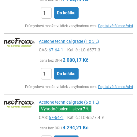
Do košíku
ks
Průmyslová množství látek za výhodnou cenu
Poptat větší množství
Acetone technical grade (1 x 5 L)
CAS:
67-64-1
Kat. č.
: LC-6577.3
2 080,17
Kč
cena bez DPH
Do košíku
ks
Průmyslová množství látek za výhodnou cenu
Poptat větší množství
Acetone technical grade (6 x 1 L)
Výhodné balení - sleva
7 %
CAS:
67-64-1
Kat. č.
: LC-6577.4_6
4 294,21
Kč
cena bez DPH