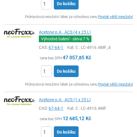
Do košíku
ks
Průmyslová množství látek za výhodnou cenu
Poptat větší množství
Acetone p.A., ACS (4 x 25 L)
Výhodné balení - sleva
7 %
CAS:
67-64-1
Kat. č.
: LC-4916.4MF_4
47 057,85
Kč
cena bez DPH
Do košíku
ks
Průmyslová množství látek za výhodnou cenu
Poptat větší množství
Acetone p.A., ACS (1 x 25 L)
CAS:
67-64-1
Kat. č.
: LC-4916.4MF
12 685,12
Kč
cena bez DPH
Do košíku