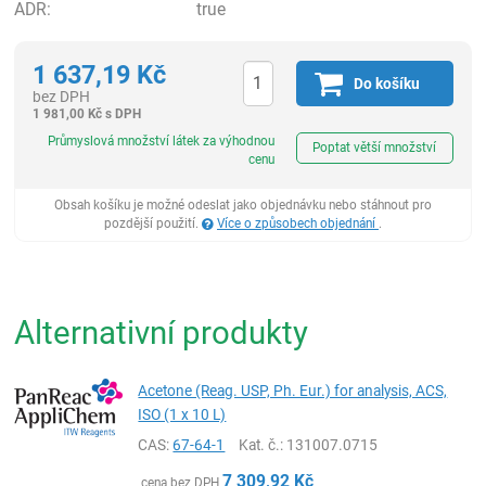
ADR:
true
1 637,19
Kč
Do košíku
bez DPH
1 981,00
Kč
s DPH
ks
Průmyslová množství látek za výhodnou
Poptat větší množství
cenu
Obsah košíku je možné odeslat jako objednávku nebo stáhnout pro
pozdější použití.
Více o způsobech objednání
.
Alternativní produkty
Acetone (Reag. USP, Ph. Eur.) for analysis, ACS,
ISO (1 x 10 L)
CAS:
67-64-1
Kat. č.
: 131007.0715
7 309,92
Kč
cena bez DPH