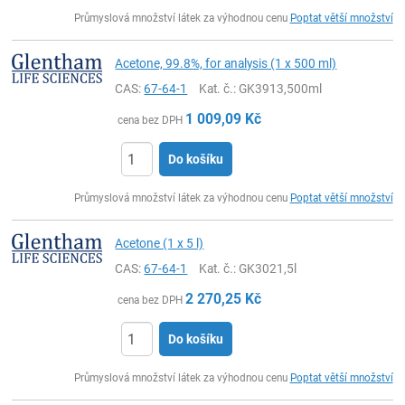
ks
Průmyslová množství látek za výhodnou cenu
Poptat větší množství
Acetone, 99.8%, for analysis (1 x 500 ml)
CAS:
67-64-1
Kat. č.
: GK3913,500ml
1 009,09
Kč
cena bez DPH
Do košíku
ks
Průmyslová množství látek za výhodnou cenu
Poptat větší množství
Acetone (1 x 5 l)
CAS:
67-64-1
Kat. č.
: GK3021,5l
2 270,25
Kč
cena bez DPH
Do košíku
ks
Průmyslová množství látek za výhodnou cenu
Poptat větší množství