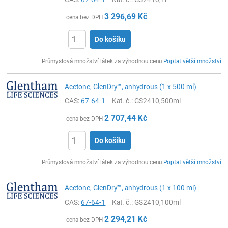
3 296,69
Kč
cena bez DPH
Do košíku
ks
Průmyslová množství látek za výhodnou cenu
Poptat větší množství
Acetone, GlenDry™, anhydrous (1 x 500 ml)
CAS:
67-64-1
Kat. č.
: GS2410,500ml
2 707,44
Kč
cena bez DPH
Do košíku
ks
Průmyslová množství látek za výhodnou cenu
Poptat větší množství
Acetone, GlenDry™, anhydrous (1 x 100 ml)
CAS:
67-64-1
Kat. č.
: GS2410,100ml
2 294,21
Kč
cena bez DPH