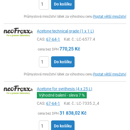
Do košíku
ks
Průmyslová množství látek za výhodnou cenu
Poptat větší množství
Acetone technical grade (1 x 1 L)
CAS:
67-64-1
Kat. č.
: LC-6577.4
770,25
Kč
cena bez DPH
Do košíku
ks
Průmyslová množství látek za výhodnou cenu
Poptat větší množství
Acetone for synthesis (4 x 25 L)
Výhodné balení - sleva
7 %
CAS:
67-64-1
Kat. č.
: LC-7335.2_4
31 838,02
Kč
cena bez DPH
Do košíku