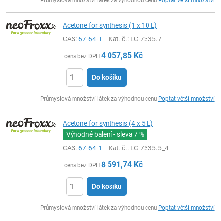
Průmyslová množství látek za výhodnou cenu
Poptat větší množství
Acetone for synthesis (1 x 10 L)
CAS:
67-64-1
Kat. č.
: LC-7335.7
4 057,85
Kč
cena bez DPH
Do košíku
ks
Průmyslová množství látek za výhodnou cenu
Poptat větší množství
Acetone for synthesis (4 x 5 L)
Výhodné balení - sleva
7 %
CAS:
67-64-1
Kat. č.
: LC-7335.5_4
8 591,74
Kč
cena bez DPH
Do košíku
ks
Průmyslová množství látek za výhodnou cenu
Poptat větší množství