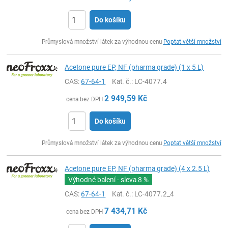
Do košíku
ks
Průmyslová množství látek za výhodnou cenu
Poptat větší množství
Acetone pure EP, NF (pharma grade) (1 x 5 L)
CAS:
67-64-1
Kat. č.
: LC-4077.4
2 949,59
Kč
cena bez DPH
Do košíku
ks
Průmyslová množství látek za výhodnou cenu
Poptat větší množství
Acetone pure EP, NF (pharma grade) (4 x 2.5 L)
Výhodné balení - sleva
8 %
CAS:
67-64-1
Kat. č.
: LC-4077.2_4
7 434,71
Kč
cena bez DPH