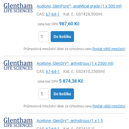
Acetone, GlenPure™, analytical grade (1 x 500 ml)
CAS:
67-64-1
Kat. č.
: GS1428,500ml
987,60
Kč
cena bez DPH
Do košíku
ks
Průmyslová množství látek za výhodnou cenu
Poptat větší množství
Acetone, GlenDry™, anhydrous (1 x 2500 ml)
CAS:
67-64-1
Kat. č.
: GS2410,2500ml
5 874,38
Kč
cena bez DPH
Do košíku
ks
Průmyslová množství látek za výhodnou cenu
Poptat větší množství
Acetone, GlenDry™, anhydrous (1 x 1 l)
CAS:
67-64-1
Kat. č.
: GS2410,1l