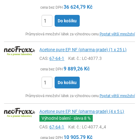
36 624,79
Kč
cena bez DPH
Do košíku
ks
Průmyslová množství látek za výhodnou cenu
Poptat větší množství
Acetone pure EP, NF (pharma grade) (1 x 25 L)
CAS:
67-64-1
Kat. č.
: LC-4077.3
9 889,26
Kč
cena bez DPH
Do košíku
ks
Průmyslová množství látek za výhodnou cenu
Poptat větší množství
Acetone pure EP, NF (pharma grade) (4 x 5 L)
Výhodné balení - sleva
8 %
CAS:
67-64-1
Kat. č.
: LC-4077.4_4
10 905,79
Kč
cena bez DPH