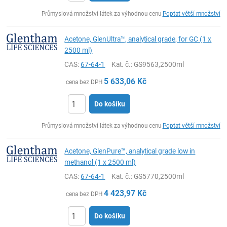
ks
Průmyslová množství látek za výhodnou cenu
Poptat větší množství
Acetone, GlenUltra™, analytical grade, for GC (1 x
2500 ml)
CAS:
67-64-1
Kat. č.
: GS9563,2500ml
5 633,06
Kč
cena bez DPH
Do košíku
ks
Průmyslová množství látek za výhodnou cenu
Poptat větší množství
Acetone, GlenPure™, analytical grade low in
methanol (1 x 2500 ml)
CAS:
67-64-1
Kat. č.
: GS5770,2500ml
4 423,97
Kč
cena bez DPH
Do košíku