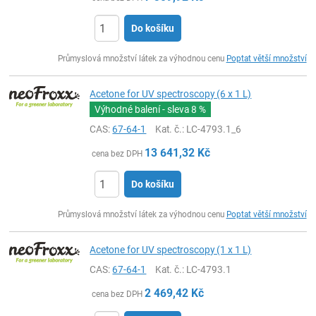
Do košíku
ks
Průmyslová množství látek za výhodnou cenu
Poptat větší množství
Acetone for UV spectroscopy (6 x 1 L)
Výhodné balení - sleva
8 %
CAS:
67-64-1
Kat. č.
: LC-4793.1_6
13 641,32
Kč
cena bez DPH
Do košíku
ks
Průmyslová množství látek za výhodnou cenu
Poptat větší množství
Acetone for UV spectroscopy (1 x 1 L)
CAS:
67-64-1
Kat. č.
: LC-4793.1
2 469,42
Kč
cena bez DPH