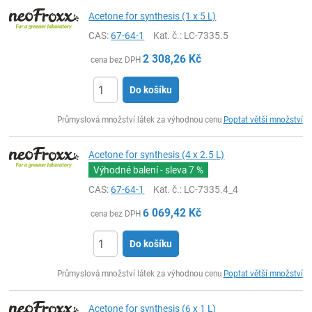
Acetone for synthesis (1 x 5 L)
CAS:
67-64-1
Kat. č.
: LC-7335.5
2 308,26
Kč
cena bez DPH
Do košíku
ks
Průmyslová množství látek za výhodnou cenu
Poptat větší množství
Acetone for synthesis (4 x 2.5 L)
Výhodné balení - sleva
7 %
CAS:
67-64-1
Kat. č.
: LC-7335.4_4
6 069,42
Kč
cena bez DPH
Do košíku
ks
Průmyslová množství látek za výhodnou cenu
Poptat větší množství
Acetone for synthesis (6 x 1 L)