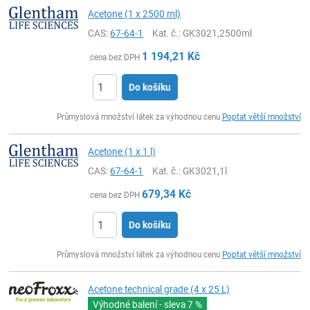
Acetone (1 x 2500 ml)
CAS:
67-64-1
Kat. č.
: GK3021,2500ml
1 194,21
Kč
cena bez DPH
Do košíku
ks
Průmyslová množství látek za výhodnou cenu
Poptat větší množství
Acetone (1 x 1 l)
CAS:
67-64-1
Kat. č.
: GK3021,1l
679,34
Kč
cena bez DPH
Do košíku
ks
Průmyslová množství látek za výhodnou cenu
Poptat větší množství
Acetone technical grade (4 x 25 L)
Výhodné balení - sleva
7 %