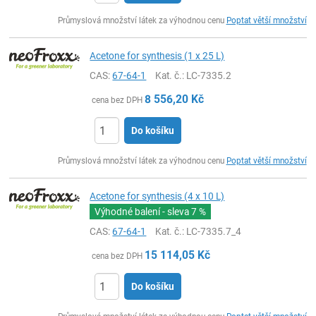
ks
Průmyslová množství látek za výhodnou cenu
Poptat větší množství
Acetone for synthesis (1 x 25 L)
CAS:
67-64-1
Kat. č.
: LC-7335.2
8 556,20
Kč
cena bez DPH
Do košíku
ks
Průmyslová množství látek za výhodnou cenu
Poptat větší množství
Acetone for synthesis (4 x 10 L)
Výhodné balení - sleva
7 %
CAS:
67-64-1
Kat. č.
: LC-7335.7_4
15 114,05
Kč
cena bez DPH
Do košíku
ks