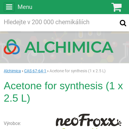
Menu
Ko
Vyhledávejte
Vyhledávání
ve více než
200 000
chemických látkách
Hledej
Alchimica
CAS 67-64-1
Acetone for synthesis (1 x 2.5 L)
Acetone for synthesis (1 x
2.5 L)
neo
Výrobce: