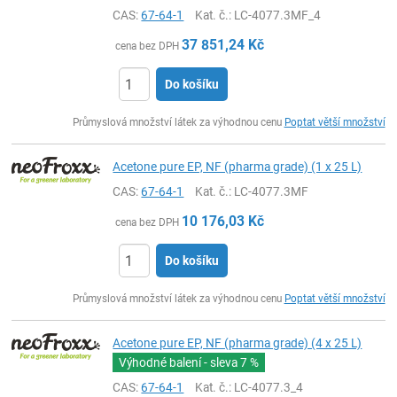
CAS:
67-64-1
Kat. č.
: LC-4077.3MF_4
37 851,24
Kč
cena bez DPH
Do košíku
ks
Průmyslová množství látek za výhodnou cenu
Poptat větší množství
Acetone pure EP, NF (pharma grade) (1 x 25 L)
CAS:
67-64-1
Kat. č.
: LC-4077.3MF
10 176,03
Kč
cena bez DPH
Do košíku
ks
Průmyslová množství látek za výhodnou cenu
Poptat větší množství
Acetone pure EP, NF (pharma grade) (4 x 25 L)
Výhodné balení - sleva
7 %
CAS:
67-64-1
Kat. č.
: LC-4077.3_4