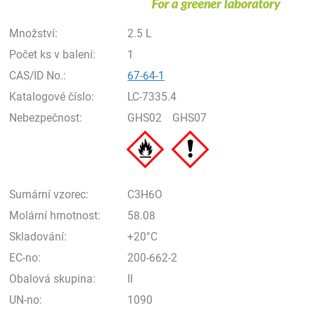
Množství:
2.5 L
Počet ks v balení:
1
CAS/ID No.:
67-64-1
Katalogové číslo:
LC-7335.4
Nebezpečnost:
GHS02
GHS07
Sumární vzorec:
C3H6O
Molární hmotnost:
58.08
Skladování:
+20°C
EC-no:
200-662-2
Obalová skupina:
II
UN-no:
1090