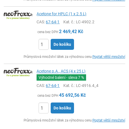
Acetone for HPLC (1 x 2.5 L)
CAS:
67-64-1
Kat. č.
: LC-4902.2
2 469,42
Kč
cena bez DPH
Do košíku
ks
Průmyslová množství látek za výhodnou cenu
Poptat větší množství
Acetone p.A., ACS (4 x 25 L)
Výhodné balení - sleva
7 %
CAS:
67-64-1
Kat. č.
: LC-4916.4_4
45 692,56
Kč
cena bez DPH
Do košíku
ks
Průmyslová množství látek za výhodnou cenu
Poptat větší množství