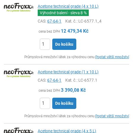
Acetone technical grade (4 x 10 L)
Výhodné balení - sleva
8 %
CAS:
67-64-1
Kat. č.
: LC-6577.1_4
12 479,34
Kč
cena bez DPH
Do košíku
ks
Průmyslová množství látek za výhodnou cenu
Poptat větší množství
Acetone technical grade (1 x 10 L)
CAS:
67-64-1
Kat. č.
: LC-6577.1
3 390,08
Kč
cena bez DPH
Do košíku
ks
Průmyslová množství látek za výhodnou cenu
Poptat větší množství
Acetone technical grade (4 x 5 L)