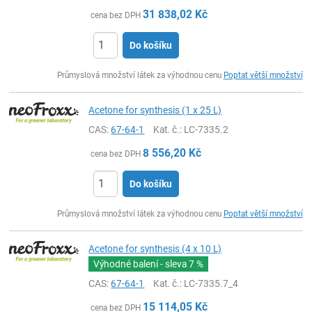
31 838,02
Kč
cena bez DPH
Do košíku
ks
Průmyslová množství látek za výhodnou cenu
Poptat větší množství
Acetone for synthesis (1 x 25 L)
CAS:
67-64-1
Kat. č.
: LC-7335.2
8 556,20
Kč
cena bez DPH
Do košíku
ks
Průmyslová množství látek za výhodnou cenu
Poptat větší množství
Acetone for synthesis (4 x 10 L)
Výhodné balení - sleva
7 %
CAS:
67-64-1
Kat. č.
: LC-7335.7_4
15 114,05
Kč
cena bez DPH