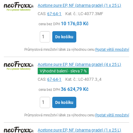
Acetone pure EP, NF (pharma grade) (1 x 25 L)
CAS:
67-64-1
Kat. č.
: LC-4077.3MF
10 176,03
Kč
cena bez DPH
Do košíku
ks
Průmyslová množství látek za výhodnou cenu
Poptat větší množství
Acetone pure EP, NF (pharma grade) (4 x 25 L)
Výhodné balení - sleva
7 %
CAS:
67-64-1
Kat. č.
: LC-4077.3_4
36 624,79
Kč
cena bez DPH
Do košíku
ks
Průmyslová množství látek za výhodnou cenu
Poptat větší množství
Acetone pure EP, NF (pharma grade) (1 x 25 L)