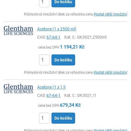
Do košíku
ks
Průmyslová množství látek za výhodnou cenu
Poptat větší množství
Acetone (1 x 2500 ml)
CAS:
67-64-1
Kat. č.
: GK3021,2500ml
1 194,21
Kč
cena bez DPH
Do košíku
ks
Průmyslová množství látek za výhodnou cenu
Poptat větší množství
Acetone (1 x 1 l)
CAS:
67-64-1
Kat. č.
: GK3021,1l
679,34
Kč
cena bez DPH
Do košíku
ks
Průmyslová množství látek za výhodnou cenu
Poptat větší množství