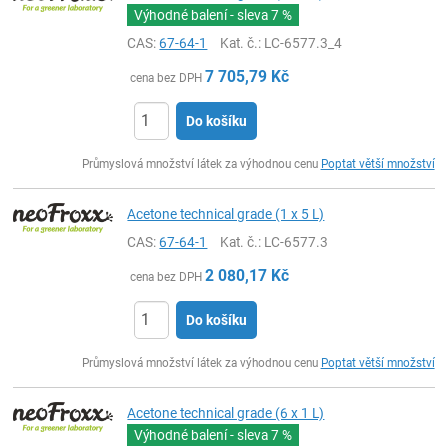
Výhodné balení - sleva
7 %
CAS:
67-64-1
Kat. č.
: LC-6577.3_4
7 705,79
Kč
cena bez DPH
Do košíku
ks
Průmyslová množství látek za výhodnou cenu
Poptat větší množství
Acetone technical grade (1 x 5 L)
CAS:
67-64-1
Kat. č.
: LC-6577.3
2 080,17
Kč
cena bez DPH
Do košíku
ks
Průmyslová množství látek za výhodnou cenu
Poptat větší množství
Acetone technical grade (6 x 1 L)
Výhodné balení - sleva
7 %