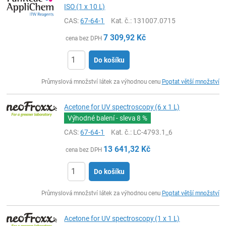
ISO (1 x 10 L)
CAS:
67-64-1
Kat. č.
: 131007.0715
7 309,92
Kč
cena bez DPH
Do košíku
ks
Průmyslová množství látek za výhodnou cenu
Poptat větší množství
Acetone for UV spectroscopy (6 x 1 L)
Výhodné balení - sleva
8 %
CAS:
67-64-1
Kat. č.
: LC-4793.1_6
13 641,32
Kč
cena bez DPH
Do košíku
ks
Průmyslová množství látek za výhodnou cenu
Poptat větší množství
Acetone for UV spectroscopy (1 x 1 L)