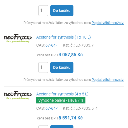
Do košíku
ks
Průmyslová množství látek za výhodnou cenu
Poptat větší množství
Acetone for synthesis (1 x 10 L)
CAS:
67-64-1
Kat. č.
: LC-7335.7
4 057,85
Kč
cena bez DPH
Do košíku
ks
Průmyslová množství látek za výhodnou cenu
Poptat větší množství
Acetone for synthesis (4 x 5 L)
Výhodné balení - sleva
7 %
CAS:
67-64-1
Kat. č.
: LC-7335.5_4
8 591,74
Kč
cena bez DPH