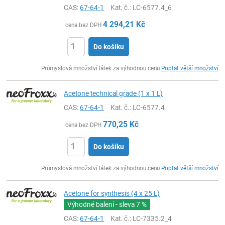
CAS:
67-64-1
Kat. č.
: LC-6577.4_6
4 294,21
Kč
cena bez DPH
Do košíku
ks
Průmyslová množství látek za výhodnou cenu
Poptat větší množství
Acetone technical grade (1 x 1 L)
CAS:
67-64-1
Kat. č.
: LC-6577.4
770,25
Kč
cena bez DPH
Do košíku
ks
Průmyslová množství látek za výhodnou cenu
Poptat větší množství
Acetone for synthesis (4 x 25 L)
Výhodné balení - sleva
7 %
CAS:
67-64-1
Kat. č.
: LC-7335.2_4