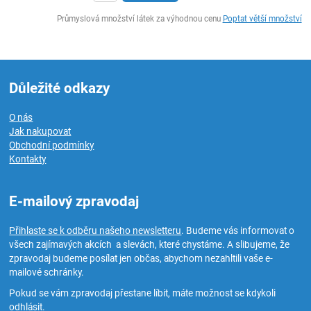
ks
Průmyslová množství látek za výhodnou cenu
Poptat větší množství
Důležité odkazy
O nás
Jak nakupovat
Obchodní podmínky
Kontakty
E-mailový zpravodaj
Přihlaste se k odběru našeho newsletteru
. Budeme vás informovat o
všech zajímavých akcích a slevách, které chystáme. A slibujeme, že
zpravodaj budeme posílat jen občas, abychom nezahltili vaše e-
mailové schránky.
Pokud se vám zpravodaj přestane líbit, máte možnost se kdykoli
odhlásit.