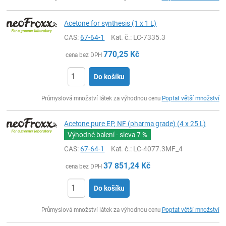
Acetone for synthesis (1 x 1 L)
CAS:
67-64-1
Kat. č.
: LC-7335.3
770,25
Kč
cena bez DPH
Do košíku
ks
Průmyslová množství látek za výhodnou cenu
Poptat větší množství
Acetone pure EP, NF (pharma grade) (4 x 25 L)
Výhodné balení - sleva
7 %
CAS:
67-64-1
Kat. č.
: LC-4077.3MF_4
37 851,24
Kč
cena bez DPH
Do košíku
ks
Průmyslová množství látek za výhodnou cenu
Poptat větší množství