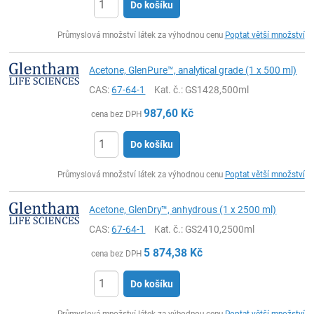
Do košíku
ks
Průmyslová množství látek za výhodnou cenu
Poptat větší množství
Acetone, GlenPure™, analytical grade (1 x 500 ml)
CAS:
67-64-1
Kat. č.
: GS1428,500ml
987,60
Kč
cena bez DPH
Do košíku
ks
Průmyslová množství látek za výhodnou cenu
Poptat větší množství
Acetone, GlenDry™, anhydrous (1 x 2500 ml)
CAS:
67-64-1
Kat. č.
: GS2410,2500ml
5 874,38
Kč
cena bez DPH
Do košíku
ks
Průmyslová množství látek za výhodnou cenu
Poptat větší množství