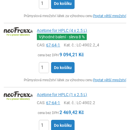
Do košíku
ks
Průmyslová množství látek za výhodnou cenu
Poptat větší množství
Acetone for HPLC (4 x 2.5 L)
Výhodné balení - sleva
8 %
CAS:
67-64-1
Kat. č.
: LC-4902.2_4
9 094,21
Kč
cena bez DPH
Do košíku
ks
Průmyslová množství látek za výhodnou cenu
Poptat větší množství
Acetone for HPLC (1 x 2.5 L)
CAS:
67-64-1
Kat. č.
: LC-4902.2
2 469,42
Kč
cena bez DPH
Do košíku