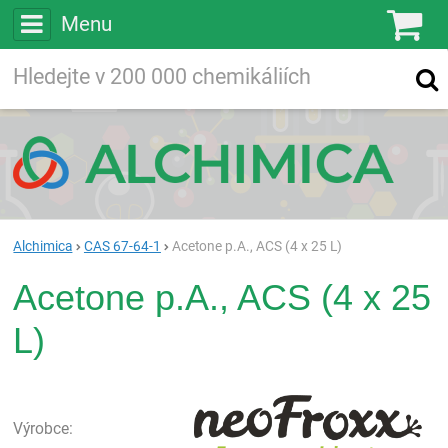
Menu
Ko
Vyhledávejte
Vyhledávání
ve více než
200 000
chemických látkách
Hledej
Alchimica
CAS 67-64-1
Acetone p.A., ACS (4 x 25 L)
Acetone p.A., ACS (4 x 25
L)
neo
Výrobce: