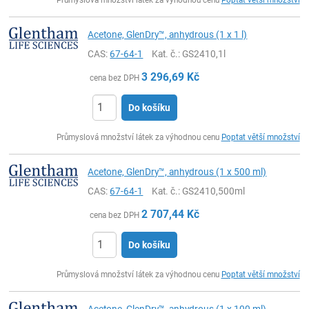
Acetone, GlenDry™, anhydrous (1 x 1 l)
CAS:
67-64-1
Kat. č.
: GS2410,1l
3 296,69
Kč
cena bez DPH
Do košíku
ks
Průmyslová množství látek za výhodnou cenu
Poptat větší množství
Acetone, GlenDry™, anhydrous (1 x 500 ml)
CAS:
67-64-1
Kat. č.
: GS2410,500ml
2 707,44
Kč
cena bez DPH
Do košíku
ks
Průmyslová množství látek za výhodnou cenu
Poptat větší množství
Acetone, GlenDry™, anhydrous (1 x 100 ml)