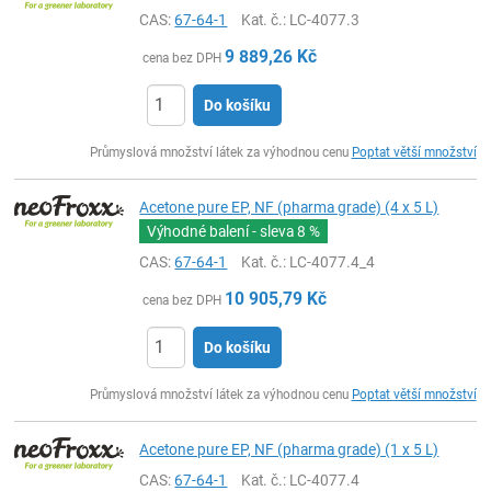
CAS:
67-64-1
Kat. č.
: LC-4077.3
9 889,26
Kč
cena bez DPH
Do košíku
ks
Průmyslová množství látek za výhodnou cenu
Poptat větší množství
Acetone pure EP, NF (pharma grade) (4 x 5 L)
Výhodné balení - sleva
8 %
CAS:
67-64-1
Kat. č.
: LC-4077.4_4
10 905,79
Kč
cena bez DPH
Do košíku
ks
Průmyslová množství látek za výhodnou cenu
Poptat větší množství
Acetone pure EP, NF (pharma grade) (1 x 5 L)
CAS:
67-64-1
Kat. č.
: LC-4077.4