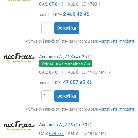
CAS:
67-64-1
Kat. č.
: LC-4793.1
2 469,42
Kč
cena bez DPH
Do košíku
ks
Průmyslová množství látek za výhodnou cenu
Poptat větší množství
Acetone p.A., ACS (4 x 25 L)
Výhodné balení - sleva
7 %
CAS:
67-64-1
Kat. č.
: LC-4916.4MF_4
47 057,85
Kč
cena bez DPH
Do košíku
ks
Průmyslová množství látek za výhodnou cenu
Poptat větší množství
Acetone p.A., ACS (1 x 25 L)
CAS:
67-64-1
Kat. č.
: LC-4916.4MF