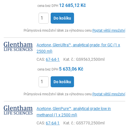
12 685,12
Kč
cena bez DPH
Do košíku
ks
Průmyslová množství látek za výhodnou cenu
Poptat větší množství
Acetone, GlenUltra™, analytical grade, for GC (1 x
2500 ml)
CAS:
67-64-1
Kat. č.
: GS9563,2500ml
5 633,06
Kč
cena bez DPH
Do košíku
ks
Průmyslová množství látek za výhodnou cenu
Poptat větší množství
Acetone, GlenPure™, analytical grade low in
methanol (1 x 2500 ml)
CAS:
67-64-1
Kat. č.
: GS5770,2500ml