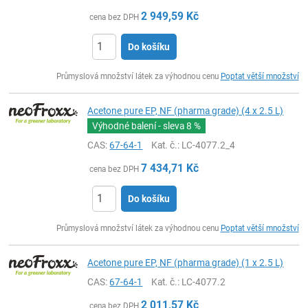
2 949,59
Kč
cena bez DPH
Do košíku
ks
Průmyslová množství látek za výhodnou cenu
Poptat větší množství
Acetone pure EP, NF (pharma grade) (4 x 2.5 L)
Výhodné balení - sleva
8 %
CAS:
67-64-1
Kat. č.
: LC-4077.2_4
7 434,71
Kč
cena bez DPH
Do košíku
ks
Průmyslová množství látek za výhodnou cenu
Poptat větší množství
Acetone pure EP, NF (pharma grade) (1 x 2.5 L)
CAS:
67-64-1
Kat. č.
: LC-4077.2
2 011,57
Kč
cena bez DPH