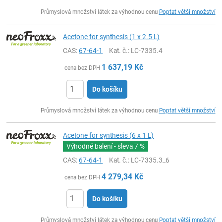
ks
Průmyslová množství látek za výhodnou cenu
Poptat větší množství
Acetone for synthesis (1 x 2.5 L)
CAS:
67-64-1
Kat. č.
: LC-7335.4
1 637,19
Kč
cena bez DPH
Do košíku
ks
Průmyslová množství látek za výhodnou cenu
Poptat větší množství
Acetone for synthesis (6 x 1 L)
Výhodné balení - sleva
7 %
CAS:
67-64-1
Kat. č.
: LC-7335.3_6
4 279,34
Kč
cena bez DPH
Do košíku
ks
Průmyslová množství látek za výhodnou cenu
Poptat větší množství