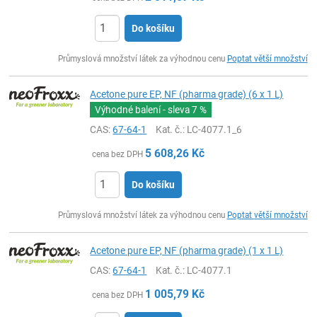
Do košíku
ks
Průmyslová množství látek za výhodnou cenu
Poptat větší množství
Acetone pure EP, NF (pharma grade) (6 x 1 L)
Výhodné balení - sleva
7 %
CAS:
67-64-1
Kat. č.
: LC-4077.1_6
5 608,26
Kč
cena bez DPH
Do košíku
ks
Průmyslová množství látek za výhodnou cenu
Poptat větší množství
Acetone pure EP, NF (pharma grade) (1 x 1 L)
CAS:
67-64-1
Kat. č.
: LC-4077.1
1 005,79
Kč
cena bez DPH