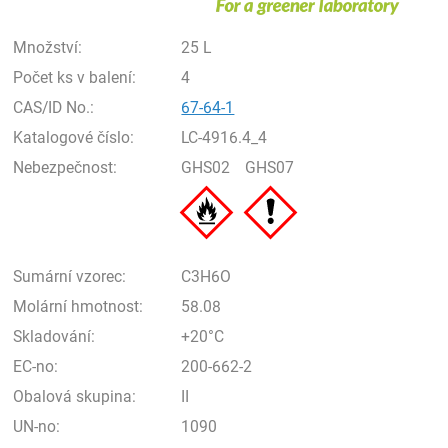
Množství:
25 L
Počet ks v balení:
4
CAS/ID No.:
67-64-1
Katalogové číslo:
LC-4916.4_4
Nebezpečnost:
GHS02
GHS07
Sumární vzorec:
C3H6O
Molární hmotnost:
58.08
Skladování:
+20°C
EC-no:
200-662-2
Obalová skupina:
II
UN-no:
1090