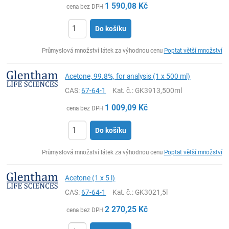
1 590,08
Kč
cena bez DPH
Do košíku
ks
Průmyslová množství látek za výhodnou cenu
Poptat větší množství
Acetone, 99.8%, for analysis (1 x 500 ml)
CAS:
67-64-1
Kat. č.
: GK3913,500ml
1 009,09
Kč
cena bez DPH
Do košíku
ks
Průmyslová množství látek za výhodnou cenu
Poptat větší množství
Acetone (1 x 5 l)
CAS:
67-64-1
Kat. č.
: GK3021,5l
2 270,25
Kč
cena bez DPH