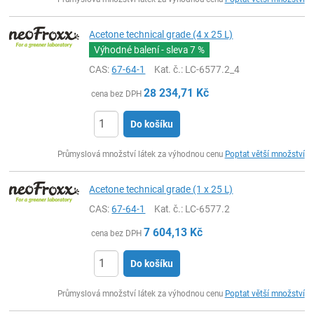
Acetone technical grade (4 x 25 L)
Výhodné balení - sleva
7 %
CAS:
67-64-1
Kat. č.
: LC-6577.2_4
28 234,71
Kč
cena bez DPH
Do košíku
ks
Průmyslová množství látek za výhodnou cenu
Poptat větší množství
Acetone technical grade (1 x 25 L)
CAS:
67-64-1
Kat. č.
: LC-6577.2
7 604,13
Kč
cena bez DPH
Do košíku
ks
Průmyslová množství látek za výhodnou cenu
Poptat větší množství