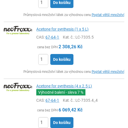
Do košíku
ks
Průmyslová množství látek za výhodnou cenu
Poptat větší množství
Acetone for synthesis (1 x 5 L)
CAS:
67-64-1
Kat. č.
: LC-7335.5
2 308,26
Kč
cena bez DPH
Do košíku
ks
Průmyslová množství látek za výhodnou cenu
Poptat větší množství
Acetone for synthesis (4 x 2.5 L)
Výhodné balení - sleva
7 %
CAS:
67-64-1
Kat. č.
: LC-7335.4_4
6 069,42
Kč
cena bez DPH
Do košíku