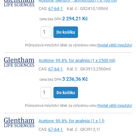
CAS:
67-64-1
Kat. č.
: GS2410,100ml
2 294,21
Kč
cena bez DPH
Do košíku
ks
Průmyslová množství látek za výhodnou cenu
Poptat větší množství
Acetone, 99.8%, for analysis (1 x 2500 ml)
CAS:
67-64-1
Kat. č.
: GK3913,2500ml
3 236,36
Kč
cena bez DPH
Do košíku
ks
Průmyslová množství látek za výhodnou cenu
Poptat větší množství
Acetone, 99.8%, for analysis (1 x 1 l)
CAS:
67-64-1
Kat. č.
: GK3913,1l