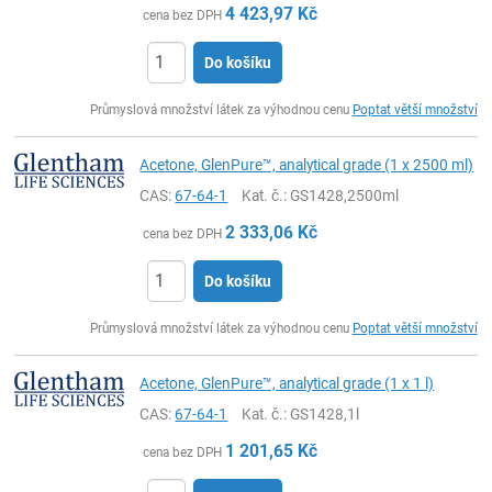
4 423,97
Kč
cena bez DPH
Do košíku
ks
Průmyslová množství látek za výhodnou cenu
Poptat větší množství
Acetone, GlenPure™, analytical grade (1 x 2500 ml)
CAS:
67-64-1
Kat. č.
: GS1428,2500ml
2 333,06
Kč
cena bez DPH
Do košíku
ks
Průmyslová množství látek za výhodnou cenu
Poptat větší množství
Acetone, GlenPure™, analytical grade (1 x 1 l)
CAS:
67-64-1
Kat. č.
: GS1428,1l
1 201,65
Kč
cena bez DPH