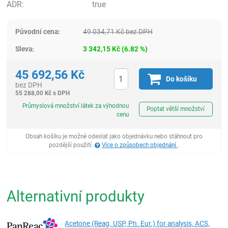
ADR:
true
Původní cena:
49 034,71
Kč
bez DPH
Sleva:
3 342,15
Kč
(
6.82
%)
45 692,56
Kč
Do košíku
bez DPH
55 288,00
Kč
s DPH
ks
Průmyslová množství látek za výhodnou
Poptat větší množství
cenu
Obsah košíku je možné odeslat jako objednávku nebo stáhnout pro
pozdější použití.
Více o způsobech objednání
.
Alternativní produkty
Acetone (Reag. USP, Ph. Eur.) for analysis, ACS,