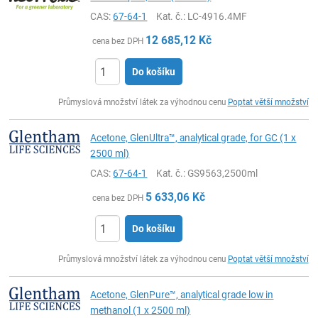
CAS:
67-64-1
Kat. č.
: LC-4916.4MF
12 685,12
Kč
cena bez DPH
Do košíku
ks
Průmyslová množství látek za výhodnou cenu
Poptat větší množství
Acetone, GlenUltra™, analytical grade, for GC (1 x
2500 ml)
CAS:
67-64-1
Kat. č.
: GS9563,2500ml
5 633,06
Kč
cena bez DPH
Do košíku
ks
Průmyslová množství látek za výhodnou cenu
Poptat větší množství
Acetone, GlenPure™, analytical grade low in
methanol (1 x 2500 ml)