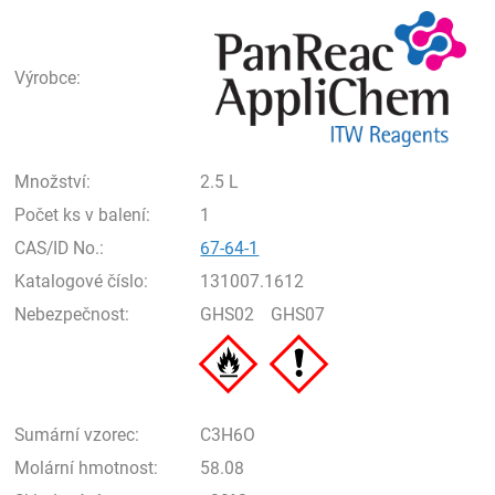
Pan
Výrobce:
Množství:
2.5 L
Počet ks v balení:
1
CAS/ID No.:
67-64-1
Katalogové číslo:
131007.1612
Nebezpečnost:
GHS02
GHS07
Sumární vzorec:
C3H6O
Molární hmotnost:
58.08