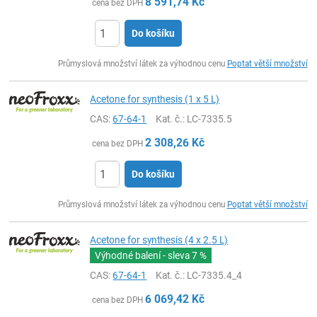
8 591,74
Kč
cena bez DPH
Do košíku
ks
Průmyslová množství látek za výhodnou cenu
Poptat větší množství
Acetone for synthesis (1 x 5 L)
CAS:
67-64-1
Kat. č.
: LC-7335.5
2 308,26
Kč
cena bez DPH
Do košíku
ks
Průmyslová množství látek za výhodnou cenu
Poptat větší množství
Acetone for synthesis (4 x 2.5 L)
Výhodné balení - sleva
7 %
CAS:
67-64-1
Kat. č.
: LC-7335.4_4
6 069,42
Kč
cena bez DPH