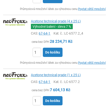
ks
Průmyslová množství látek za výhodnou cenu
Poptat větší množství
Acetone technical grade (4 x 25 L)
Výhodné balení - sleva
7 %
CAS:
67-64-1
Kat. č.
: LC-6577.2_4
28 234,71
Kč
cena bez DPH
Do košíku
ks
Průmyslová množství látek za výhodnou cenu
Poptat větší množství
Acetone technical grade (1 x 25 L)
CAS:
67-64-1
Kat. č.
: LC-6577.2
7 604,13
Kč
cena bez DPH
Do košíku
ks