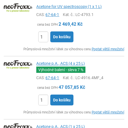
Acetone for UV spectroscopy (1 x 1 L)
CAS:
67-64-1
Kat. č.
: LC-4793.1
2 469,42
Kč
cena bez DPH
Do košíku
ks
Průmyslová množství látek za výhodnou cenu
Poptat větší množství
Acetone p.A., ACS (4 x 25 L)
Výhodné balení - sleva
7 %
CAS:
67-64-1
Kat. č.
: LC-4916.4MF_4
47 057,85
Kč
cena bez DPH
Do košíku
ks
Průmyslová množství látek za výhodnou cenu
Poptat větší množství
Acetone p.A., ACS (1 x 25 L)