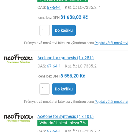
CAS:
67-64-1
Kat. č.
: LC-7335.2_4
31 838,02
Kč
cena bez DPH
Do košíku
ks
Průmyslová množství látek za výhodnou cenu
Poptat větší množství
Acetone for synthesis (1 x 25 L)
CAS:
67-64-1
Kat. č.
: LC-7335.2
8 556,20
Kč
cena bez DPH
Do košíku
ks
Průmyslová množství látek za výhodnou cenu
Poptat větší množství
Acetone for synthesis (4 x 10 L)
Výhodné balení - sleva
7 %
CAS:
67-64-1
Kat. č.
: LC-7335.7_4