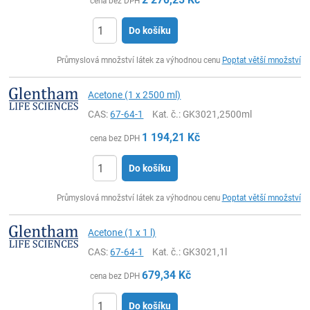
cena bez DPH
Do košíku
ks
Průmyslová množství látek za výhodnou cenu
Poptat větší množství
Acetone (1 x 2500 ml)
CAS:
67-64-1
Kat. č.
: GK3021,2500ml
1 194,21
Kč
cena bez DPH
Do košíku
ks
Průmyslová množství látek za výhodnou cenu
Poptat větší množství
Acetone (1 x 1 l)
CAS:
67-64-1
Kat. č.
: GK3021,1l
679,34
Kč
cena bez DPH
Do košíku