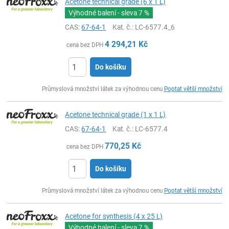
Acetone technical grade (6 x 1 L)
Výhodné balení - sleva
7 %
CAS:
67-64-1
Kat. č.
: LC-6577.4_6
4 294,21
Kč
cena bez DPH
Do košíku
ks
Průmyslová množství látek za výhodnou cenu
Poptat větší množství
Acetone technical grade (1 x 1 L)
CAS:
67-64-1
Kat. č.
: LC-6577.4
770,25
Kč
cena bez DPH
Do košíku
ks
Průmyslová množství látek za výhodnou cenu
Poptat větší množství
Acetone for synthesis (4 x 25 L)
Výhodné balení - sleva
7 %