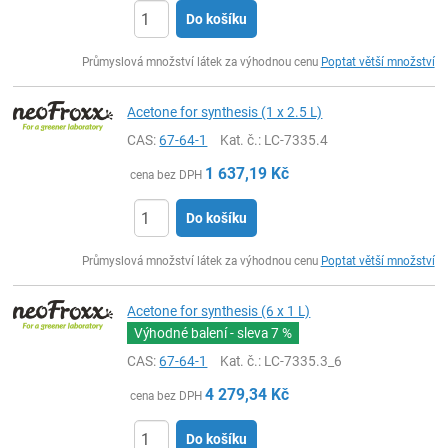
Do košíku
ks
Průmyslová množství látek za výhodnou cenu
Poptat větší množství
Acetone for synthesis (1 x 2.5 L)
CAS:
67-64-1
Kat. č.
: LC-7335.4
1 637,19
Kč
cena bez DPH
Do košíku
ks
Průmyslová množství látek za výhodnou cenu
Poptat větší množství
Acetone for synthesis (6 x 1 L)
Výhodné balení - sleva
7 %
CAS:
67-64-1
Kat. č.
: LC-7335.3_6
4 279,34
Kč
cena bez DPH
Do košíku