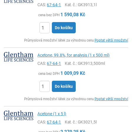
CAS:
67-64-1
Kat. č.
: GK3913,1l
1 590,08
Kč
cena bez DPH
Do košíku
ks
Průmyslová množství látek za výhodnou cenu
Poptat větší množství
Acetone, 99.8%, for analysis (1 x 500 ml)
CAS:
67-64-1
Kat. č.
: GK3913,500ml
1 009,09
Kč
cena bez DPH
Do košíku
ks
Průmyslová množství látek za výhodnou cenu
Poptat větší množství
Acetone (1 x 5 l)
CAS:
67-64-1
Kat. č.
: GK3021,5l
2 270,25
Kč