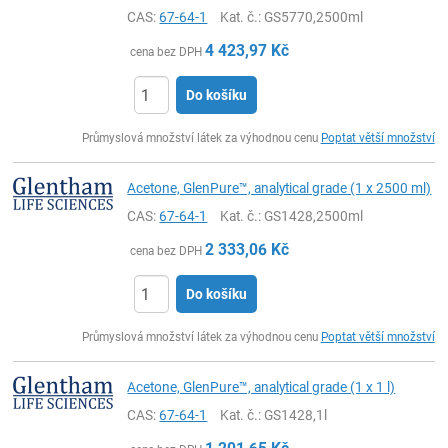
CAS:
67-64-1
Kat. č.
: GS5770,2500ml
4 423,97
Kč
cena bez DPH
Do košíku
ks
Průmyslová množství látek za výhodnou cenu
Poptat větší množství
Acetone, GlenPure™, analytical grade (1 x 2500 ml)
CAS:
67-64-1
Kat. č.
: GS1428,2500ml
2 333,06
Kč
cena bez DPH
Do košíku
ks
Průmyslová množství látek za výhodnou cenu
Poptat větší množství
Acetone, GlenPure™, analytical grade (1 x 1 l)
CAS:
67-64-1
Kat. č.
: GS1428,1l