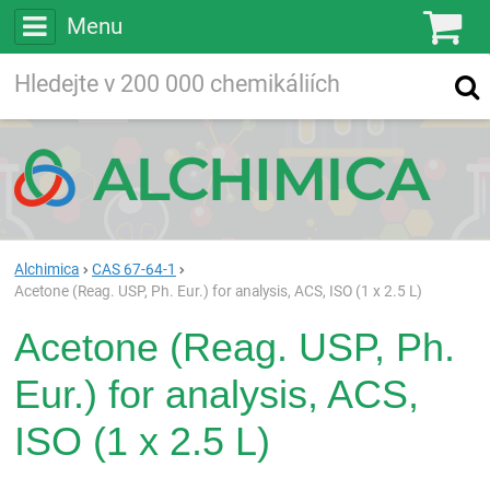
Menu
Ko
Vyhledávejte
Vyhledávání
ve více než
200 000
chemických látkách
Hledej
Alchimica
CAS 67-64-1
Acetone (Reag. USP, Ph. Eur.) for analysis, ACS, ISO (1 x 2.5 L)
Acetone (Reag. USP, Ph.
Eur.) for analysis, ACS,
ISO (1 x 2.5 L)