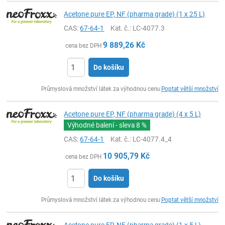
Acetone pure EP, NF (pharma grade) (1 x 25 L)
CAS:
67-64-1
Kat. č.
: LC-4077.3
9 889,26
Kč
cena bez DPH
Do košíku
ks
Průmyslová množství látek za výhodnou cenu
Poptat větší množství
Acetone pure EP, NF (pharma grade) (4 x 5 L)
Výhodné balení - sleva
8 %
CAS:
67-64-1
Kat. č.
: LC-4077.4_4
10 905,79
Kč
cena bez DPH
Do košíku
ks
Průmyslová množství látek za výhodnou cenu
Poptat větší množství