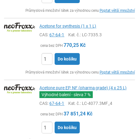
ks
Průmyslová množství látek za výhodnou cenu
Poptat větší množství
Acetone for synthesis (1 x 1 L)
CAS:
67-64-1
Kat. č.
: LC-7335.3
770,25
Kč
cena bez DPH
Do košíku
ks
Průmyslová množství látek za výhodnou cenu
Poptat větší množství
Acetone pure EP, NF (pharma grade) (4 x 25 L)
Výhodné balení - sleva
7 %
CAS:
67-64-1
Kat. č.
: LC-4077.3MF_4
37 851,24
Kč
cena bez DPH
Do košíku
ks