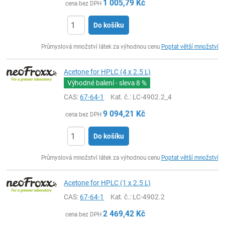
1 005,79
Kč
cena bez DPH
Do košíku
ks
Průmyslová množství látek za výhodnou cenu
Poptat větší množství
Acetone for HPLC (4 x 2.5 L)
Výhodné balení - sleva
8 %
CAS:
67-64-1
Kat. č.
: LC-4902.2_4
9 094,21
Kč
cena bez DPH
Do košíku
ks
Průmyslová množství látek za výhodnou cenu
Poptat větší množství
Acetone for HPLC (1 x 2.5 L)
CAS:
67-64-1
Kat. č.
: LC-4902.2
2 469,42
Kč
cena bez DPH