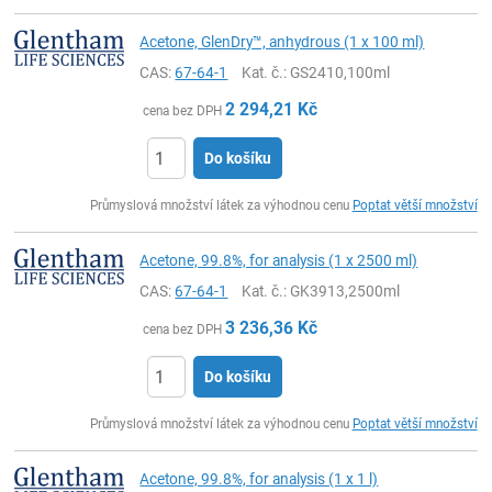
Acetone, GlenDry™, anhydrous (1 x 100 ml)
CAS:
67-64-1
Kat. č.
: GS2410,100ml
2 294,21
Kč
cena bez DPH
Do košíku
ks
Průmyslová množství látek za výhodnou cenu
Poptat větší množství
Acetone, 99.8%, for analysis (1 x 2500 ml)
CAS:
67-64-1
Kat. č.
: GK3913,2500ml
3 236,36
Kč
cena bez DPH
Do košíku
ks
Průmyslová množství látek za výhodnou cenu
Poptat větší množství
Acetone, 99.8%, for analysis (1 x 1 l)