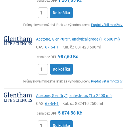
1 201,65
Kč
cena bez DPH
Do košíku
ks
Průmyslová množství látek za výhodnou cenu
Poptat větší množství
Acetone, GlenPure™, analytical grade (1 x 500 ml)
CAS:
67-64-1
Kat. č.
: GS1428,500ml
987,60
Kč
cena bez DPH
Do košíku
ks
Průmyslová množství látek za výhodnou cenu
Poptat větší množství
Acetone, GlenDry™, anhydrous (1 x 2500 ml)
CAS:
67-64-1
Kat. č.
: GS2410,2500ml
5 874,38
Kč
cena bez DPH
Do košíku