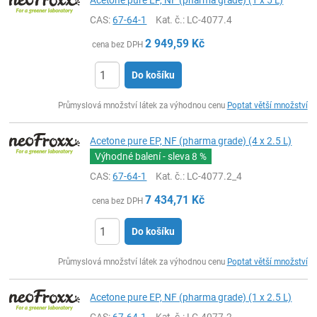
Acetone pure EP, NF (pharma grade) (1 x 5 L)
CAS:
67-64-1
Kat. č.
: LC-4077.4
2 949,59
Kč
cena bez DPH
Do košíku
ks
Průmyslová množství látek za výhodnou cenu
Poptat větší množství
Acetone pure EP, NF (pharma grade) (4 x 2.5 L)
Výhodné balení - sleva
8 %
CAS:
67-64-1
Kat. č.
: LC-4077.2_4
7 434,71
Kč
cena bez DPH
Do košíku
ks
Průmyslová množství látek za výhodnou cenu
Poptat větší množství
Acetone pure EP, NF (pharma grade) (1 x 2.5 L)