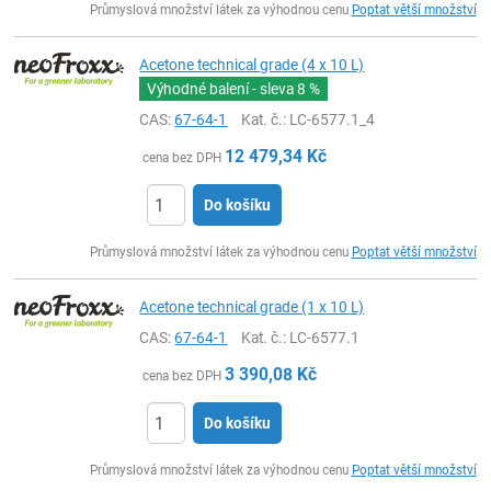
Průmyslová množství látek za výhodnou cenu
Poptat větší množství
Acetone technical grade (4 x 10 L)
Výhodné balení - sleva
8 %
CAS:
67-64-1
Kat. č.
: LC-6577.1_4
12 479,34
Kč
cena bez DPH
Do košíku
ks
Průmyslová množství látek za výhodnou cenu
Poptat větší množství
Acetone technical grade (1 x 10 L)
CAS:
67-64-1
Kat. č.
: LC-6577.1
3 390,08
Kč
cena bez DPH
Do košíku
ks
Průmyslová množství látek za výhodnou cenu
Poptat větší množství