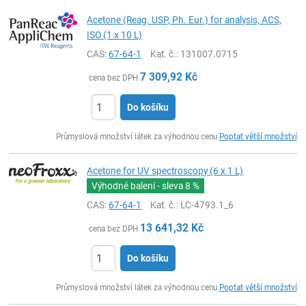
Acetone (Reag. USP, Ph. Eur.) for analysis, ACS,
ISO (1 x 10 L)
CAS:
67-64-1
Kat. č.
: 131007.0715
7 309,92
Kč
cena bez DPH
Do košíku
ks
Průmyslová množství látek za výhodnou cenu
Poptat větší množství
Acetone for UV spectroscopy (6 x 1 L)
Výhodné balení - sleva
8 %
CAS:
67-64-1
Kat. č.
: LC-4793.1_6
13 641,32
Kč
cena bez DPH
Do košíku
ks
Průmyslová množství látek za výhodnou cenu
Poptat větší množství