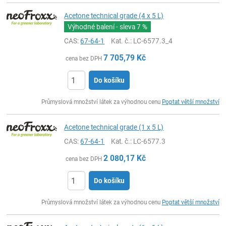
Acetone technical grade (4 x 5 L)
Výhodné balení - sleva
7 %
CAS:
67-64-1
Kat. č.
: LC-6577.3_4
7 705,79
Kč
cena bez DPH
Do košíku
ks
Průmyslová množství látek za výhodnou cenu
Poptat větší množství
Acetone technical grade (1 x 5 L)
CAS:
67-64-1
Kat. č.
: LC-6577.3
2 080,17
Kč
cena bez DPH
Do košíku
ks
Průmyslová množství látek za výhodnou cenu
Poptat větší množství