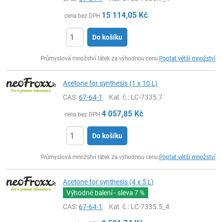
15 114,05
Kč
cena bez DPH
Do košíku
ks
Průmyslová množství látek za výhodnou cenu
Poptat větší množství
Acetone for synthesis (1 x 10 L)
CAS:
67-64-1
Kat. č.
: LC-7335.7
4 057,85
Kč
cena bez DPH
Do košíku
ks
Průmyslová množství látek za výhodnou cenu
Poptat větší množství
Acetone for synthesis (4 x 5 L)
Výhodné balení - sleva
7 %
CAS:
67-64-1
Kat. č.
: LC-7335.5_4