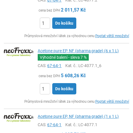
CAS:
67-64-1
Kat. č.
: LC-4077.2
2 011,57
Kč
cena bez DPH
Do košíku
ks
Průmyslová množství látek za výhodnou cenu
Poptat větší množství
Acetone pure EP, NF (pharma grade) (6 x 1 L)
Výhodné balení - sleva
7 %
CAS:
67-64-1
Kat. č.
: LC-4077.1_6
5 608,26
Kč
cena bez DPH
Do košíku
ks
Průmyslová množství látek za výhodnou cenu
Poptat větší množství
Acetone pure EP, NF (pharma grade) (1 x 1 L)
CAS:
67-64-1
Kat. č.
: LC-4077.1