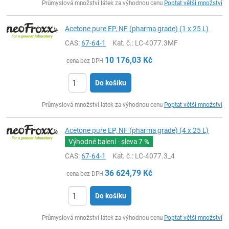
Průmyslová množství látek za výhodnou cenu
Poptat větší množství
Acetone pure EP, NF (pharma grade) (1 x 25 L)
CAS:
67-64-1
Kat. č.
: LC-4077.3MF
10 176,03
Kč
cena bez DPH
Do košíku
ks
Průmyslová množství látek za výhodnou cenu
Poptat větší množství
Acetone pure EP, NF (pharma grade) (4 x 25 L)
Výhodné balení - sleva
7 %
CAS:
67-64-1
Kat. č.
: LC-4077.3_4
36 624,79
Kč
cena bez DPH
Do košíku
ks
Průmyslová množství látek za výhodnou cenu
Poptat větší množství