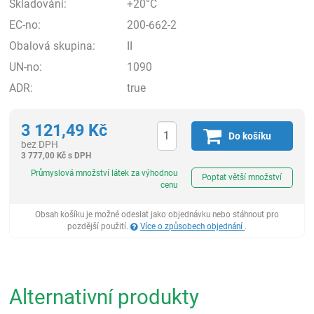
Skladování:
+20°C
EC-no:
200-662-2
Obalová skupina:
II
UN-no:
1090
ADR:
true
3 121,49
Kč
Do košíku
bez DPH
3 777,00
Kč
s DPH
ks
Průmyslová množství látek za výhodnou
Poptat větší množství
cenu
Obsah košíku je možné odeslat jako objednávku nebo stáhnout pro
pozdější použití.
Více o způsobech objednání
.
Alternativní produkty