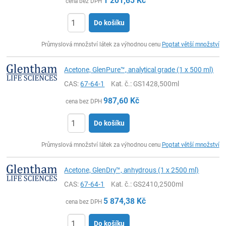
1 201,65
Kč
cena bez DPH
Do košíku
ks
Průmyslová množství látek za výhodnou cenu
Poptat větší množství
Acetone, GlenPure™, analytical grade (1 x 500 ml)
CAS:
67-64-1
Kat. č.
: GS1428,500ml
987,60
Kč
cena bez DPH
Do košíku
ks
Průmyslová množství látek za výhodnou cenu
Poptat větší množství
Acetone, GlenDry™, anhydrous (1 x 2500 ml)
CAS:
67-64-1
Kat. č.
: GS2410,2500ml
5 874,38
Kč
cena bez DPH
Do košíku