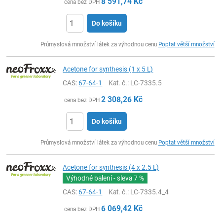
8 591,74
Kč
cena bez DPH
Do košíku
ks
Průmyslová množství látek za výhodnou cenu
Poptat větší množství
Acetone for synthesis (1 x 5 L)
CAS:
67-64-1
Kat. č.
: LC-7335.5
2 308,26
Kč
cena bez DPH
Do košíku
ks
Průmyslová množství látek za výhodnou cenu
Poptat větší množství
Acetone for synthesis (4 x 2.5 L)
Výhodné balení - sleva
7 %
CAS:
67-64-1
Kat. č.
: LC-7335.4_4
6 069,42
Kč
cena bez DPH