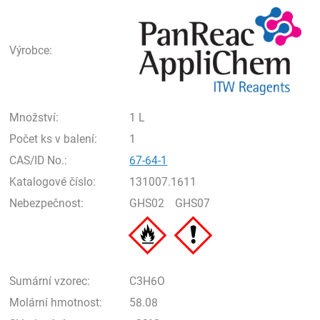
Pan
Výrobce:
Množství:
1 L
Počet ks v balení:
1
CAS/ID No.:
67-64-1
Katalogové číslo:
131007.1611
Nebezpečnost:
GHS02
GHS07
Sumární vzorec:
C3H6O
Molární hmotnost:
58.08