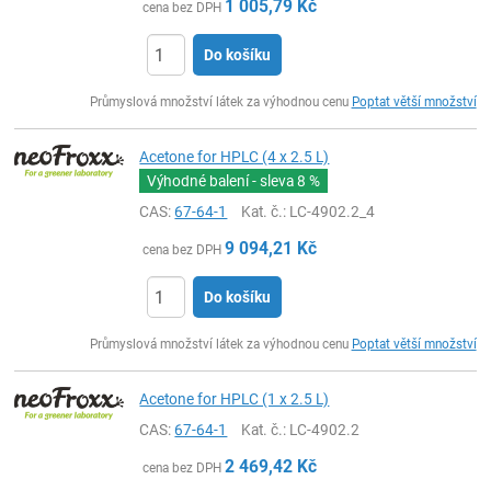
1 005,79
Kč
cena bez DPH
Do košíku
ks
Průmyslová množství látek za výhodnou cenu
Poptat větší množství
Acetone for HPLC (4 x 2.5 L)
Výhodné balení - sleva
8 %
CAS:
67-64-1
Kat. č.
: LC-4902.2_4
9 094,21
Kč
cena bez DPH
Do košíku
ks
Průmyslová množství látek za výhodnou cenu
Poptat větší množství
Acetone for HPLC (1 x 2.5 L)
CAS:
67-64-1
Kat. č.
: LC-4902.2
2 469,42
Kč
cena bez DPH