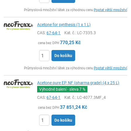
ks
Průmyslová množství látek za výhodnou cenu
Poptat větší množství
Acetone for synthesis (1 x 1 L)
CAS:
67-64-1
Kat. č.
: LC-7335.3
770,25
Kč
cena bez DPH
Do košíku
ks
Průmyslová množství látek za výhodnou cenu
Poptat větší množství
Acetone pure EP, NF (pharma grade) (4 x 25 L)
Výhodné balení - sleva
7 %
CAS:
67-64-1
Kat. č.
: LC-4077.3MF_4
37 851,24
Kč
cena bez DPH
Do košíku
ks