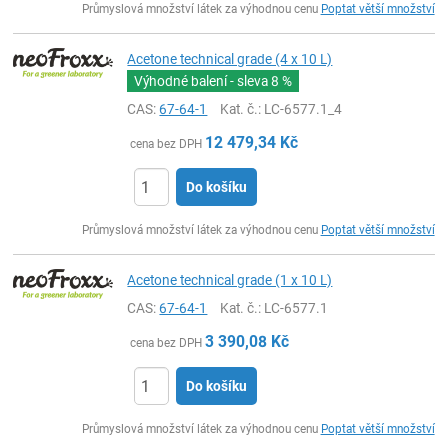
Průmyslová množství látek za výhodnou cenu
Poptat větší množství
Acetone technical grade (4 x 10 L)
Výhodné balení - sleva
8 %
CAS:
67-64-1
Kat. č.
: LC-6577.1_4
12 479,34
Kč
cena bez DPH
Do košíku
ks
Průmyslová množství látek za výhodnou cenu
Poptat větší množství
Acetone technical grade (1 x 10 L)
CAS:
67-64-1
Kat. č.
: LC-6577.1
3 390,08
Kč
cena bez DPH
Do košíku
ks
Průmyslová množství látek za výhodnou cenu
Poptat větší množství