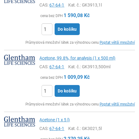
CAS:
67-64-1
Kat. č.
: GK3913,1l
1 590,08
Kč
cena bez DPH
Do košíku
ks
Průmyslová množství látek za výhodnou cenu
Poptat větší množství
Acetone, 99.8%, for analysis (1 x 500 ml)
CAS:
67-64-1
Kat. č.
: GK3913,500ml
1 009,09
Kč
cena bez DPH
Do košíku
ks
Průmyslová množství látek za výhodnou cenu
Poptat větší množství
Acetone (1 x 5 l)
CAS:
67-64-1
Kat. č.
: GK3021,5l
2 270,25
Kč