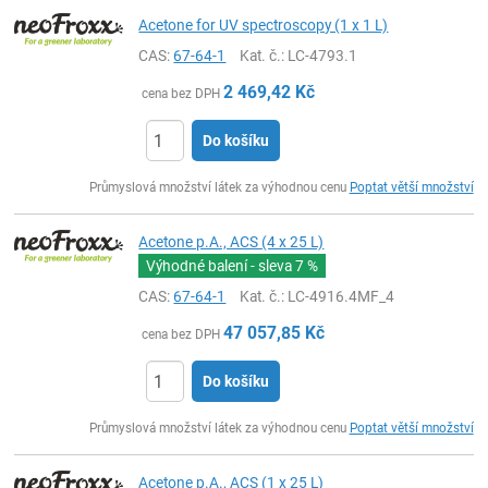
Acetone for UV spectroscopy (1 x 1 L)
CAS:
67-64-1
Kat. č.
: LC-4793.1
2 469,42
Kč
cena bez DPH
Do košíku
ks
Průmyslová množství látek za výhodnou cenu
Poptat větší množství
Acetone p.A., ACS (4 x 25 L)
Výhodné balení - sleva
7 %
CAS:
67-64-1
Kat. č.
: LC-4916.4MF_4
47 057,85
Kč
cena bez DPH
Do košíku
ks
Průmyslová množství látek za výhodnou cenu
Poptat větší množství
Acetone p.A., ACS (1 x 25 L)