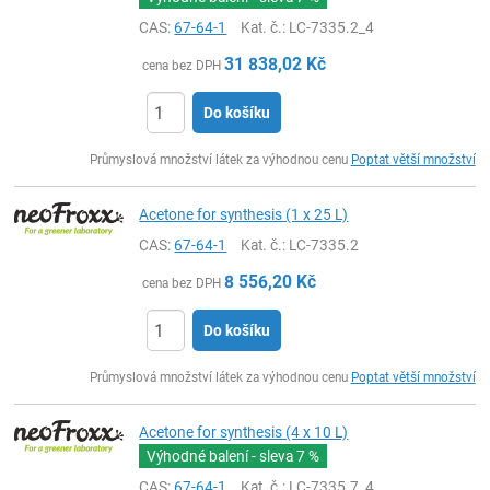
CAS:
67-64-1
Kat. č.
: LC-7335.2_4
31 838,02
Kč
cena bez DPH
Do košíku
ks
Průmyslová množství látek za výhodnou cenu
Poptat větší množství
Acetone for synthesis (1 x 25 L)
CAS:
67-64-1
Kat. č.
: LC-7335.2
8 556,20
Kč
cena bez DPH
Do košíku
ks
Průmyslová množství látek za výhodnou cenu
Poptat větší množství
Acetone for synthesis (4 x 10 L)
Výhodné balení - sleva
7 %
CAS:
67-64-1
Kat. č.
: LC-7335.7_4