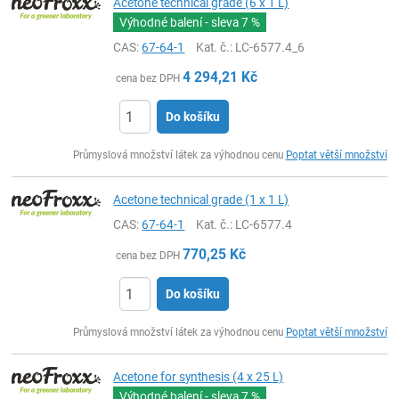
Acetone technical grade (6 x 1 L)
Výhodné balení - sleva
7 %
CAS:
67-64-1
Kat. č.
: LC-6577.4_6
4 294,21
Kč
cena bez DPH
Do košíku
ks
Průmyslová množství látek za výhodnou cenu
Poptat větší množství
Acetone technical grade (1 x 1 L)
CAS:
67-64-1
Kat. č.
: LC-6577.4
770,25
Kč
cena bez DPH
Do košíku
ks
Průmyslová množství látek za výhodnou cenu
Poptat větší množství
Acetone for synthesis (4 x 25 L)
Výhodné balení - sleva
7 %