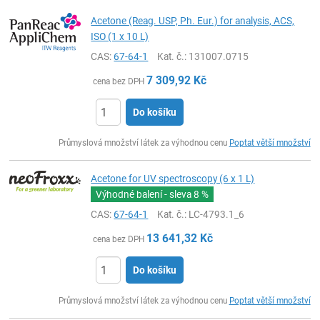
Acetone (Reag. USP, Ph. Eur.) for analysis, ACS,
ISO (1 x 10 L)
CAS:
67-64-1
Kat. č.
: 131007.0715
7 309,92
Kč
cena bez DPH
Do košíku
ks
Průmyslová množství látek za výhodnou cenu
Poptat větší množství
Acetone for UV spectroscopy (6 x 1 L)
Výhodné balení - sleva
8 %
CAS:
67-64-1
Kat. č.
: LC-4793.1_6
13 641,32
Kč
cena bez DPH
Do košíku
ks
Průmyslová množství látek za výhodnou cenu
Poptat větší množství