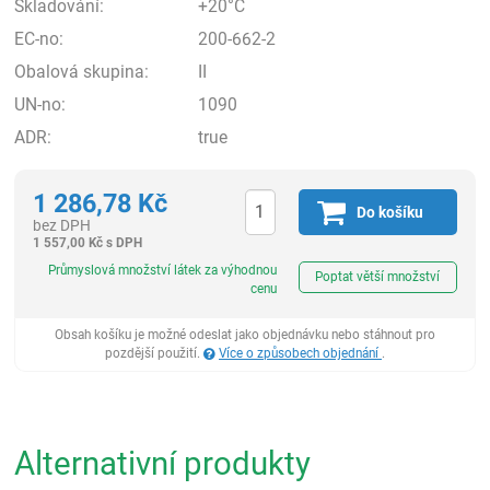
Skladování:
+20°C
EC-no:
200-662-2
Obalová skupina:
II
UN-no:
1090
ADR:
true
1 286,78
Kč
Do košíku
bez DPH
1 557,00
Kč
s DPH
ks
Průmyslová množství látek za výhodnou
Poptat větší množství
cenu
Obsah košíku je možné odeslat jako objednávku nebo stáhnout pro
pozdější použití.
Více o způsobech objednání
.
Alternativní produkty