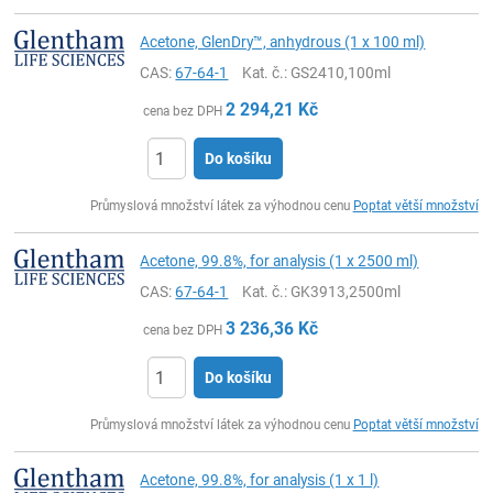
Acetone, GlenDry™, anhydrous (1 x 100 ml)
CAS:
67-64-1
Kat. č.
: GS2410,100ml
2 294,21
Kč
cena bez DPH
Do košíku
ks
Průmyslová množství látek za výhodnou cenu
Poptat větší množství
Acetone, 99.8%, for analysis (1 x 2500 ml)
CAS:
67-64-1
Kat. č.
: GK3913,2500ml
3 236,36
Kč
cena bez DPH
Do košíku
ks
Průmyslová množství látek za výhodnou cenu
Poptat větší množství
Acetone, 99.8%, for analysis (1 x 1 l)