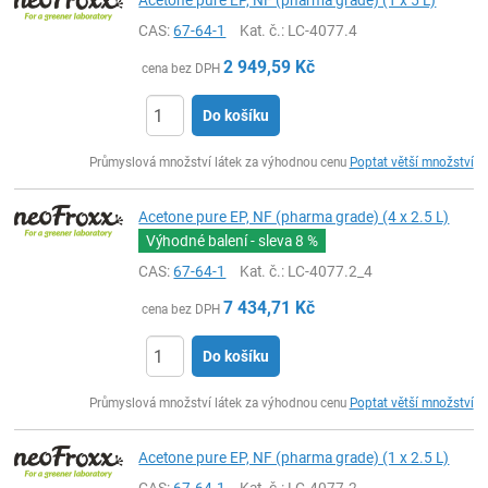
Acetone pure EP, NF (pharma grade) (1 x 5 L)
CAS:
67-64-1
Kat. č.
: LC-4077.4
2 949,59
Kč
cena bez DPH
Do košíku
ks
Průmyslová množství látek za výhodnou cenu
Poptat větší množství
Acetone pure EP, NF (pharma grade) (4 x 2.5 L)
Výhodné balení - sleva
8 %
CAS:
67-64-1
Kat. č.
: LC-4077.2_4
7 434,71
Kč
cena bez DPH
Do košíku
ks
Průmyslová množství látek za výhodnou cenu
Poptat větší množství
Acetone pure EP, NF (pharma grade) (1 x 2.5 L)