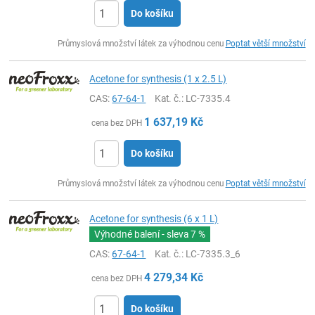
Do košíku
ks
Průmyslová množství látek za výhodnou cenu
Poptat větší množství
Acetone for synthesis (1 x 2.5 L)
CAS:
67-64-1
Kat. č.
: LC-7335.4
1 637,19
Kč
cena bez DPH
Do košíku
ks
Průmyslová množství látek za výhodnou cenu
Poptat větší množství
Acetone for synthesis (6 x 1 L)
Výhodné balení - sleva
7 %
CAS:
67-64-1
Kat. č.
: LC-7335.3_6
4 279,34
Kč
cena bez DPH
Do košíku