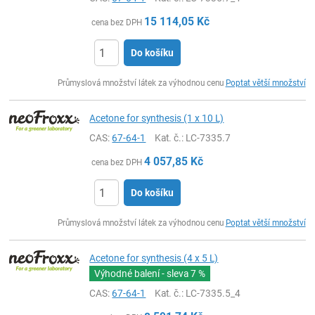
15 114,05
Kč
cena bez DPH
Do košíku
ks
Průmyslová množství látek za výhodnou cenu
Poptat větší množství
Acetone for synthesis (1 x 10 L)
CAS:
67-64-1
Kat. č.
: LC-7335.7
4 057,85
Kč
cena bez DPH
Do košíku
ks
Průmyslová množství látek za výhodnou cenu
Poptat větší množství
Acetone for synthesis (4 x 5 L)
Výhodné balení - sleva
7 %
CAS:
67-64-1
Kat. č.
: LC-7335.5_4