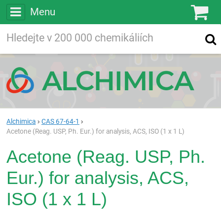
Menu
Ko
Vyhledávejte
Vyhledávání
ve více než
200 000
chemických látkách
Hledej
Alchimica
CAS 67-64-1
Acetone (Reag. USP, Ph. Eur.) for analysis, ACS, ISO (1 x 1 L)
Acetone (Reag. USP, Ph.
Eur.) for analysis, ACS,
ISO (1 x 1 L)