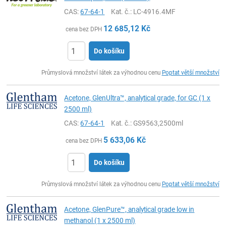
CAS:
67-64-1
Kat. č.
: LC-4916.4MF
12 685,12
Kč
cena bez DPH
Do košíku
ks
Průmyslová množství látek za výhodnou cenu
Poptat větší množství
Acetone, GlenUltra™, analytical grade, for GC (1 x
2500 ml)
CAS:
67-64-1
Kat. č.
: GS9563,2500ml
5 633,06
Kč
cena bez DPH
Do košíku
ks
Průmyslová množství látek za výhodnou cenu
Poptat větší množství
Acetone, GlenPure™, analytical grade low in
methanol (1 x 2500 ml)