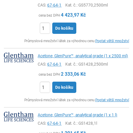
CAS:
67-64-1
Kat. č.
: GS5770,2500ml
4 423,97
Kč
cena bez DPH
Do košíku
ks
Průmyslová množství látek za výhodnou cenu
Poptat větší množství
Acetone, GlenPure™, analytical grade (1 x 2500 ml)
CAS:
67-64-1
Kat. č.
: GS1428,2500ml
2 333,06
Kč
cena bez DPH
Do košíku
ks
Průmyslová množství látek za výhodnou cenu
Poptat větší množství
Acetone, GlenPure™, analytical grade (1 x 1 l)
CAS:
67-64-1
Kat. č.
: GS1428,1l