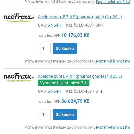
Průmyslová množství látek za výhodnou cenu
Poptat větší množství
Acetone pure EP, NF (pharma grade) (1 x 25 L)
CAS:
67-64-1
Kat. č.
: LC-4077.3MF
10 176,03
Kč
cena bez DPH
Do košíku
ks
Průmyslová množství látek za výhodnou cenu
Poptat větší množství
Acetone pure EP, NF (pharma grade) (4 x 25 L)
Výhodné balení - sleva
7 %
CAS:
67-64-1
Kat. č.
: LC-4077.3_4
36 624,79
Kč
cena bez DPH
Do košíku
ks
Průmyslová množství látek za výhodnou cenu
Poptat větší množství