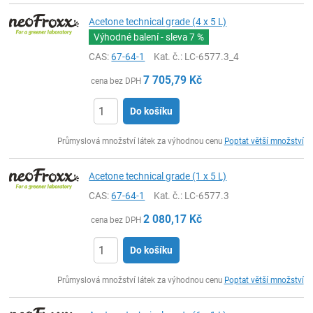
Acetone technical grade (4 x 5 L)
Výhodné balení - sleva
7 %
CAS:
67-64-1
Kat. č.
: LC-6577.3_4
7 705,79
Kč
cena bez DPH
Do košíku
ks
Průmyslová množství látek za výhodnou cenu
Poptat větší množství
Acetone technical grade (1 x 5 L)
CAS:
67-64-1
Kat. č.
: LC-6577.3
2 080,17
Kč
cena bez DPH
Do košíku
ks
Průmyslová množství látek za výhodnou cenu
Poptat větší množství