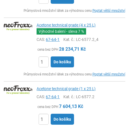
ks
Průmyslová množství látek za výhodnou cenu
Poptat větší množství
Acetone technical grade (4 x 25 L)
Výhodné balení - sleva
7 %
CAS:
67-64-1
Kat. č.
: LC-6577.2_4
28 234,71
Kč
cena bez DPH
Do košíku
ks
Průmyslová množství látek za výhodnou cenu
Poptat větší množství
Acetone technical grade (1 x 25 L)
CAS:
67-64-1
Kat. č.
: LC-6577.2
7 604,13
Kč
cena bez DPH
Do košíku
ks