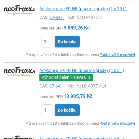
Acetone pure EP, NF (pharma grade) (1 x 25 L)
CAS:
67-64-1
Kat. č.
: LC-4077.3
9 889,26
Kč
cena bez DPH
Do košíku
ks
Průmyslová množství látek za výhodnou cenu
Poptat větší množství
Acetone pure EP, NF (pharma grade) (4 x 5 L)
Výhodné balení - sleva
8 %
CAS:
67-64-1
Kat. č.
: LC-4077.4_4
10 905,79
Kč
cena bez DPH
Do košíku
ks
Průmyslová množství látek za výhodnou cenu
Poptat větší množství