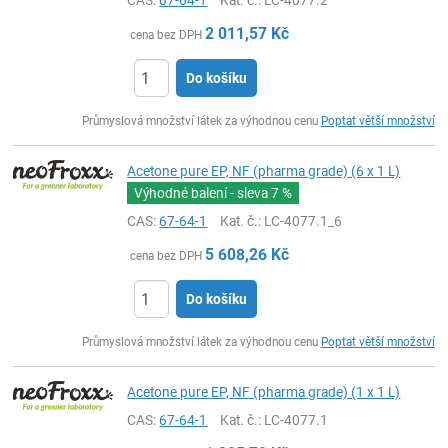
CAS:
67-64-1
Kat. č.
: LC-4077.2
2 011,57
Kč
cena bez DPH
Do košíku
ks
Průmyslová množství látek za výhodnou cenu
Poptat větší množství
Acetone pure EP, NF (pharma grade) (6 x 1 L)
Výhodné balení - sleva
7 %
CAS:
67-64-1
Kat. č.
: LC-4077.1_6
5 608,26
Kč
cena bez DPH
Do košíku
ks
Průmyslová množství látek za výhodnou cenu
Poptat větší množství
Acetone pure EP, NF (pharma grade) (1 x 1 L)
CAS:
67-64-1
Kat. č.
: LC-4077.1