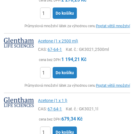
cena bez DPH
Do košíku
ks
Průmyslová množství látek za výhodnou cenu
Poptat větší množství
Acetone (1 x 2500 ml)
CAS:
67-64-1
Kat. č.
: GK3021,2500ml
1 194,21
Kč
cena bez DPH
Do košíku
ks
Průmyslová množství látek za výhodnou cenu
Poptat větší množství
Acetone (1 x 1 l)
CAS:
67-64-1
Kat. č.
: GK3021,1l
679,34
Kč
cena bez DPH
Do košíku