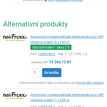
Alternativní produkty
Ammonium heptamolybdate tetrahydrate pure USP
(pharma grade) (6 x 250 g)
Výhodné balení - sleva
7 %
CAS:
12054-85-2
Kat. č.
: LC-7150.1_6
14 266,12
Kč
cena bez DPH
Do košíku
ks
Průmyslová množství látek za výhodnou cenu
Poptat větší množství
Ammonium heptamolybdate tetrahydrate pure USP
(pharma grade) (1 x 250 g)
CAS:
12054-85-2
Kat. č.
: LC-7150.1