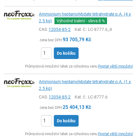
Ammonium heptamolybdate tetrahydrate p.A. (4 x
2.5 kg)
Výhodné balení - sleva
8 %
CAS:
12054-85-2
Kat. č.
: LC-8777.6_4
93 705,79
Kč
cena bez DPH
Do košíku
ks
Průmyslová množství látek za výhodnou cenu
Poptat větší množství
Ammonium heptamolybdate tetrahydrate p.A. (1 x
2.5 kg)
CAS:
12054-85-2
Kat. č.
: LC-8777.6
25 404,13
Kč
cena bez DPH
Do košíku
ks
Průmyslová množství látek za výhodnou cenu
Poptat větší množství