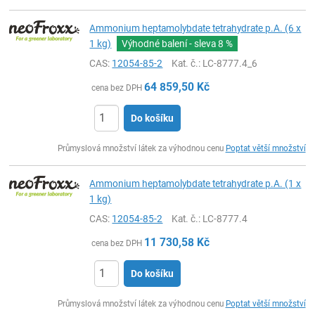
Ammonium heptamolybdate tetrahydrate p.A. (6 x
1 kg)
Výhodné balení - sleva
8 %
CAS:
12054-85-2
Kat. č.
: LC-8777.4_6
64 859,50
Kč
cena bez DPH
Do košíku
ks
Průmyslová množství látek za výhodnou cenu
Poptat větší množství
Ammonium heptamolybdate tetrahydrate p.A. (1 x
1 kg)
CAS:
12054-85-2
Kat. č.
: LC-8777.4
11 730,58
Kč
cena bez DPH
Do košíku
ks
Průmyslová množství látek za výhodnou cenu
Poptat větší množství