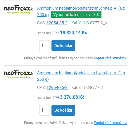
Ammonium heptamolybdate tetrahydrate p.A. (6 x
250 g)
Výhodné balení - sleva
7 %
CAS:
12054-85-2
Kat. č.
: LC-8777.2_6
18 823,14
Kč
cena bez DPH
Do košíku
ks
Průmyslová množství látek za výhodnou cenu
Poptat větší množství
Ammonium heptamolybdate tetrahydrate p.A. (1 x
250 g)
CAS:
12054-85-2
Kat. č.
: LC-8777.2
3 376,03
Kč
cena bez DPH
Do košíku
ks
Průmyslová množství látek za výhodnou cenu
Poptat větší množství