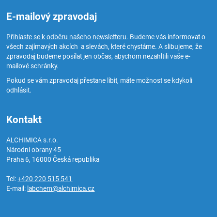
E-mailový zpravodaj
Přihlaste se k odběru našeho newsletteru
. Budeme vás informovat o
všech zajímavých akcích a slevách, které chystáme. A slibujeme, že
zpravodaj budeme posílat jen občas, abychom nezahltili vaše e-
mailové schránky.
Pokud se vám zpravodaj přestane líbit, máte možnost se kdykoli
odhlásit.
Kontakt
ALCHIMICA s.r.o.
Národní obrany 45
Praha 6
,
16000
Česká republika
Tel:
+420 220 515 541
E-mail:
labchem@alchimica.cz