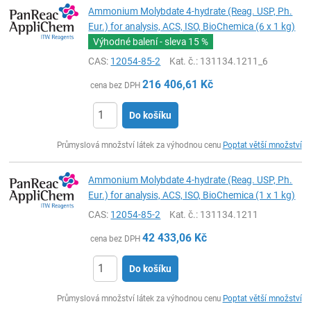
Ammonium Molybdate 4-hydrate (Reag. USP, Ph.
Eur.) for analysis, ACS, ISO, BioChemica (6 x 1 kg)
Výhodné balení - sleva
15 %
CAS:
12054-85-2
Kat. č.
: 131134.1211_6
216 406,61
Kč
cena bez DPH
Do košíku
ks
Průmyslová množství látek za výhodnou cenu
Poptat větší množství
Ammonium Molybdate 4-hydrate (Reag. USP, Ph.
Eur.) for analysis, ACS, ISO, BioChemica (1 x 1 kg)
CAS:
12054-85-2
Kat. č.
: 131134.1211
42 433,06
Kč
cena bez DPH
Do košíku
ks
Průmyslová množství látek za výhodnou cenu
Poptat větší množství