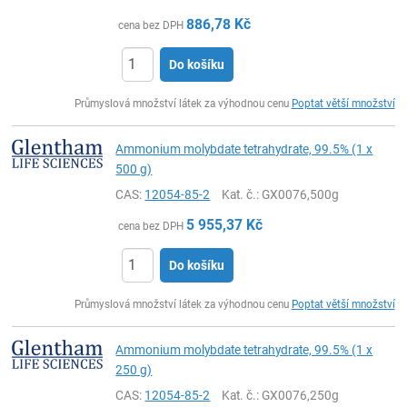
886,78
Kč
cena bez DPH
Do košíku
ks
Průmyslová množství látek za výhodnou cenu
Poptat větší množství
Ammonium molybdate tetrahydrate, 99.5% (1 x
500 g)
CAS:
12054-85-2
Kat. č.
: GX0076,500g
5 955,37
Kč
cena bez DPH
Do košíku
ks
Průmyslová množství látek za výhodnou cenu
Poptat větší množství
Ammonium molybdate tetrahydrate, 99.5% (1 x
250 g)
CAS:
12054-85-2
Kat. č.
: GX0076,250g