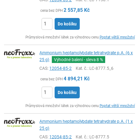
2 557,85
Kč
cena bez DPH
Do košíku
ks
Průmyslová množství látek za výhodnou cenu
Poptat větší množství
Ammonium heptamolybdate tetrahydrate p.A. (6 x
25 g)
Výhodné balení - sleva
8 %
CAS:
12054-85-2
Kat. č.
: LC-8777.5_6
4 894,21
Kč
cena bez DPH
Do košíku
ks
Průmyslová množství látek za výhodnou cenu
Poptat větší množství
Ammonium heptamolybdate tetrahydrate p.A. (1 x
25 g)
CAS:
12054-85-2
Kat. č.
: LC-8777.5