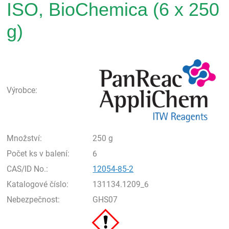
ISO, BioChemica (6 x 250
g)
Pan
Výrobce:
Množství:
250 g
Počet ks v balení:
6
CAS/ID No.:
12054-85-2
Katalogové číslo:
131134.1209_6
Nebezpečnost:
GHS07