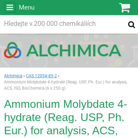
Menu
Ko
Vyhledávejte
Vyhledávání
ve více než
200 000
chemických látkách
Hledej
Alchimica
CAS 12054-85-2
Ammonium Molybdate 4-hydrate (Reag. USP, Ph. Eur.) for analysis,
ACS, ISO, BioChemica (6 x 250 g)
Ammonium Molybdate 4-
hydrate (Reag. USP, Ph.
Eur.) for analysis, ACS,