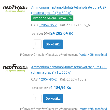
Ammonium heptamolybdate tetrahydrate pure USP
(pharma grade) (6 x 500 g)
Výhodné balení - sleva
8 %
CAS:
12054-85-2
Kat. č.
: LC-7150.2_6
24 282,64
Kč
cena bez DPH
Do košíku
ks
Průmyslová množství látek za výhodnou cenu
Poptat větší množství
Ammonium heptamolybdate tetrahydrate pure USP
(pharma grade) (1 x 500 g)
CAS:
12054-85-2
Kat. č.
: LC-7150.2
4 404,96
Kč
cena bez DPH
Do košíku
ks
Průmyslová množství látek za výhodnou cenu
Poptat větší množství