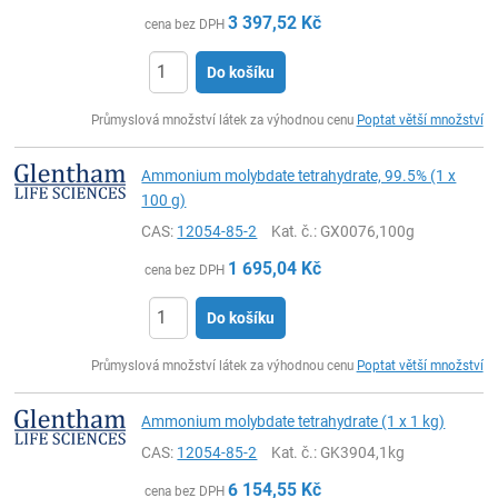
3 397,52
Kč
cena bez DPH
Do košíku
ks
Průmyslová množství látek za výhodnou cenu
Poptat větší množství
Ammonium molybdate tetrahydrate, 99.5% (1 x
100 g)
CAS:
12054-85-2
Kat. č.
: GX0076,100g
1 695,04
Kč
cena bez DPH
Do košíku
ks
Průmyslová množství látek za výhodnou cenu
Poptat větší množství
Ammonium molybdate tetrahydrate (1 x 1 kg)
CAS:
12054-85-2
Kat. č.
: GK3904,1kg
6 154,55
Kč
cena bez DPH