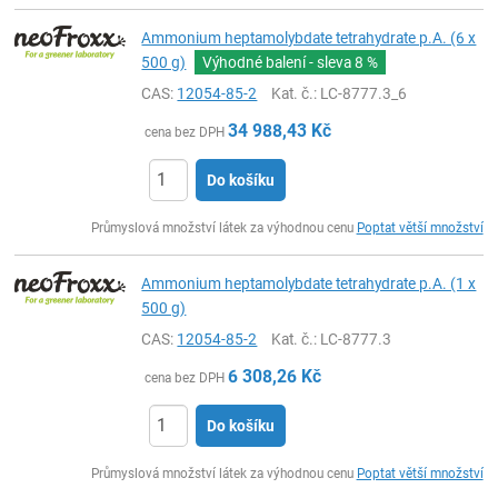
Ammonium heptamolybdate tetrahydrate p.A. (6 x
500 g)
Výhodné balení - sleva
8 %
CAS:
12054-85-2
Kat. č.
: LC-8777.3_6
34 988,43
Kč
cena bez DPH
Do košíku
ks
Průmyslová množství látek za výhodnou cenu
Poptat větší množství
Ammonium heptamolybdate tetrahydrate p.A. (1 x
500 g)
CAS:
12054-85-2
Kat. č.
: LC-8777.3
6 308,26
Kč
cena bez DPH
Do košíku
ks
Průmyslová množství látek za výhodnou cenu
Poptat větší množství