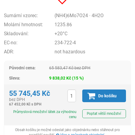
Sumární vzorec:
(NH4)6Mo7O24 · 4H2O
Molární hmotnost:
1235.86
Skladování:
+20°C
EC-no:
234-722-4
ADR:
not hazardous
Původní cena:
65 583,47
Kč
bez DPH
Sleva:
9 838,02
Kč
(
15
%)
55 745,45
Kč
Do košíku
bez DPH
67 452,00
Kč
s DPH
ks
Průmyslová množství látek za výhodnou
Poptat větší množství
cenu
Obsah košíku je možné odeslat jako objednávku nebo stáhnout pro
pozdější použití.
Více o způsobech objednání
.