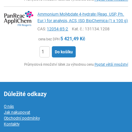
Ammonium Molybdate 4-hydrate (Reag. USP, Ph.
Eur.) for analysis, ACS, ISO, BioChemica (1 x 100 g)
CAS:
12054-85-2
Kat. č.
: 131134.1208
5 421,49
Kč
cena bez DPH
Do košíku
ks
Průmyslová množství látek za výhodnou cenu
Poptat větší množství
Důležité odkazy
O nás
Jak nakupovat
Obchodní podmínky
Kontakty