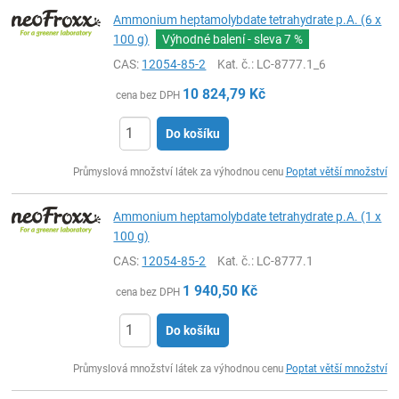
Ammonium heptamolybdate tetrahydrate p.A. (6 x
100 g)
Výhodné balení - sleva
7 %
CAS:
12054-85-2
Kat. č.
: LC-8777.1_6
10 824,79
Kč
cena bez DPH
Do košíku
ks
Průmyslová množství látek za výhodnou cenu
Poptat větší množství
Ammonium heptamolybdate tetrahydrate p.A. (1 x
100 g)
CAS:
12054-85-2
Kat. č.
: LC-8777.1
1 940,50
Kč
cena bez DPH
Do košíku
ks
Průmyslová množství látek za výhodnou cenu
Poptat větší množství