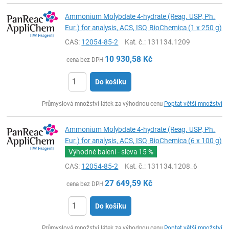
Ammonium Molybdate 4-hydrate (Reag. USP, Ph.
Eur.) for analysis, ACS, ISO, BioChemica (1 x 250 g)
CAS:
12054-85-2
Kat. č.
: 131134.1209
10 930,58
Kč
cena bez DPH
Do košíku
ks
Průmyslová množství látek za výhodnou cenu
Poptat větší množství
Ammonium Molybdate 4-hydrate (Reag. USP, Ph.
Eur.) for analysis, ACS, ISO, BioChemica (6 x 100 g)
Výhodné balení - sleva
15 %
CAS:
12054-85-2
Kat. č.
: 131134.1208_6
27 649,59
Kč
cena bez DPH
Do košíku
ks
Průmyslová množství látek za výhodnou cenu
Poptat větší množství