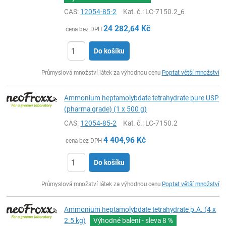
CAS:
12054-85-2
Kat. č.
: LC-7150.2_6
24 282,64
Kč
cena bez DPH
Do košíku
ks
Průmyslová množství látek za výhodnou cenu
Poptat větší množství
Ammonium heptamolybdate tetrahydrate pure USP
(pharma grade) (1 x 500 g)
CAS:
12054-85-2
Kat. č.
: LC-7150.2
4 404,96
Kč
cena bez DPH
Do košíku
ks
Průmyslová množství látek za výhodnou cenu
Poptat větší množství
Ammonium heptamolybdate tetrahydrate p.A. (4 x
2.5 kg)
Výhodné balení - sleva
8 %