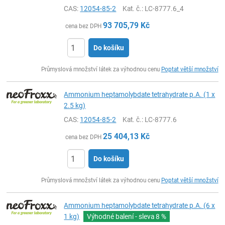
CAS:
12054-85-2
Kat. č.
: LC-8777.6_4
93 705,79
Kč
cena bez DPH
Do košíku
ks
Průmyslová množství látek za výhodnou cenu
Poptat větší množství
Ammonium heptamolybdate tetrahydrate p.A. (1 x
2.5 kg)
CAS:
12054-85-2
Kat. č.
: LC-8777.6
25 404,13
Kč
cena bez DPH
Do košíku
ks
Průmyslová množství látek za výhodnou cenu
Poptat větší množství
Ammonium heptamolybdate tetrahydrate p.A. (6 x
1 kg)
Výhodné balení - sleva
8 %