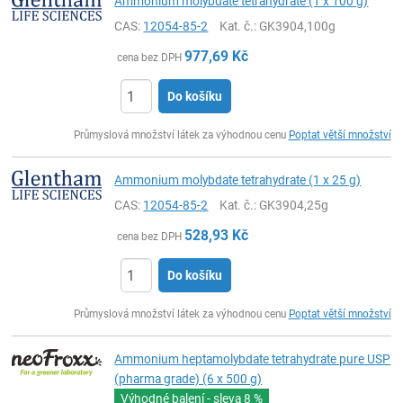
Ammonium molybdate tetrahydrate (1 x 100 g)
CAS:
12054-85-2
Kat. č.
: GK3904,100g
977,69
Kč
cena bez DPH
Do košíku
ks
Průmyslová množství látek za výhodnou cenu
Poptat větší množství
Ammonium molybdate tetrahydrate (1 x 25 g)
CAS:
12054-85-2
Kat. č.
: GK3904,25g
528,93
Kč
cena bez DPH
Do košíku
ks
Průmyslová množství látek za výhodnou cenu
Poptat větší množství
Ammonium heptamolybdate tetrahydrate pure USP
(pharma grade) (6 x 500 g)
Výhodné balení - sleva
8 %