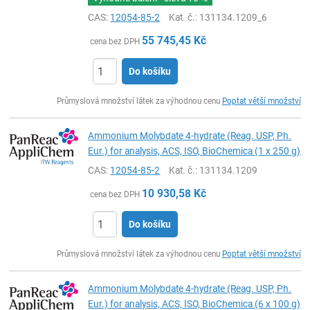
CAS:
12054-85-2
Kat. č.
: 131134.1209_6
55 745,45
Kč
cena bez DPH
Do košíku
ks
Průmyslová množství látek za výhodnou cenu
Poptat větší množství
Ammonium Molybdate 4-hydrate (Reag. USP, Ph.
Eur.) for analysis, ACS, ISO, BioChemica (1 x 250 g)
CAS:
12054-85-2
Kat. č.
: 131134.1209
10 930,58
Kč
cena bez DPH
Do košíku
ks
Průmyslová množství látek za výhodnou cenu
Poptat větší množství
Ammonium Molybdate 4-hydrate (Reag. USP, Ph.
Eur.) for analysis, ACS, ISO, BioChemica (6 x 100 g)