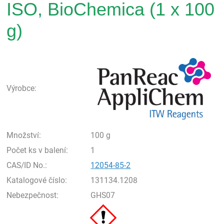
ISO, BioChemica (1 x 100
g)
Pan
Výrobce:
Množství:
100 g
Počet ks v balení:
1
CAS/ID No.:
12054-85-2
Katalogové číslo:
131134.1208
Nebezpečnost:
GHS07