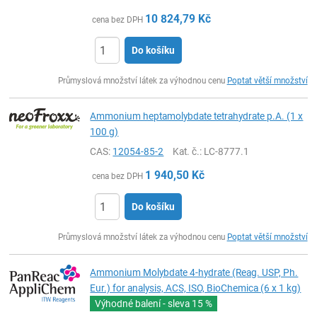
10 824,79
Kč
cena bez DPH
Do košíku
ks
Průmyslová množství látek za výhodnou cenu
Poptat větší množství
Ammonium heptamolybdate tetrahydrate p.A. (1 x
100 g)
CAS:
12054-85-2
Kat. č.
: LC-8777.1
1 940,50
Kč
cena bez DPH
Do košíku
ks
Průmyslová množství látek za výhodnou cenu
Poptat větší množství
Ammonium Molybdate 4-hydrate (Reag. USP, Ph.
Eur.) for analysis, ACS, ISO, BioChemica (6 x 1 kg)
Výhodné balení - sleva
15 %