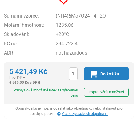
Sumární vzorec:
(NH4)6Mo7O24 · 4H2O
Molární hmotnost:
1235.86
Skladování:
+20°C
EC-no:
234-722-4
ADR:
not hazardous
5 421,49
Kč
Do košíku
bez DPH
6 560,00
Kč
s DPH
ks
Průmyslová množství látek za výhodnou
Poptat větší množství
cenu
Obsah košíku je možné odeslat jako objednávku nebo stáhnout pro
pozdější použití.
Více o způsobech objednání
.