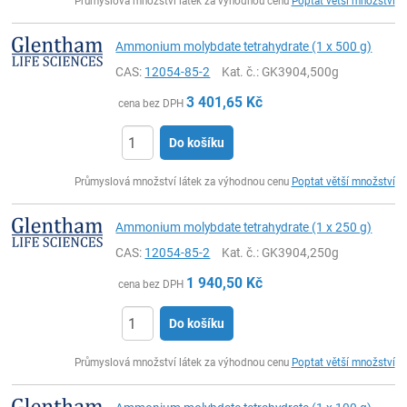
Průmyslová množství látek za výhodnou cenu
Poptat větší množství
Ammonium molybdate tetrahydrate (1 x 500 g)
CAS:
12054-85-2
Kat. č.
: GK3904,500g
3 401,65
Kč
cena bez DPH
Do košíku
ks
Průmyslová množství látek za výhodnou cenu
Poptat větší množství
Ammonium molybdate tetrahydrate (1 x 250 g)
CAS:
12054-85-2
Kat. č.
: GK3904,250g
1 940,50
Kč
cena bez DPH
Do košíku
ks
Průmyslová množství látek za výhodnou cenu
Poptat větší množství