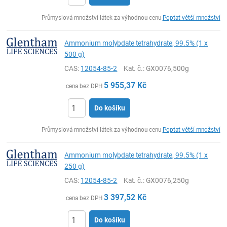
ks
Průmyslová množství látek za výhodnou cenu
Poptat větší množství
Ammonium molybdate tetrahydrate, 99.5% (1 x
500 g)
CAS:
12054-85-2
Kat. č.
: GX0076,500g
5 955,37
Kč
cena bez DPH
Do košíku
ks
Průmyslová množství látek za výhodnou cenu
Poptat větší množství
Ammonium molybdate tetrahydrate, 99.5% (1 x
250 g)
CAS:
12054-85-2
Kat. č.
: GX0076,250g
3 397,52
Kč
cena bez DPH
Do košíku