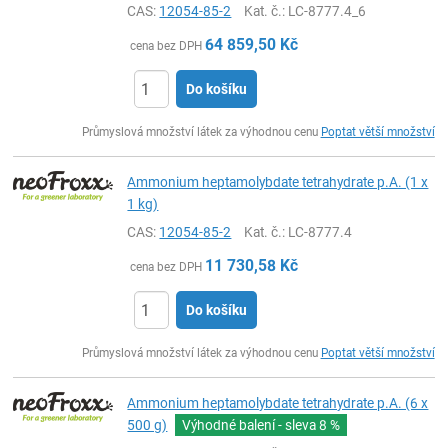
CAS:
12054-85-2
Kat. č.
: LC-8777.4_6
64 859,50
Kč
cena bez DPH
Do košíku
ks
Průmyslová množství látek za výhodnou cenu
Poptat větší množství
Ammonium heptamolybdate tetrahydrate p.A. (1 x
1 kg)
CAS:
12054-85-2
Kat. č.
: LC-8777.4
11 730,58
Kč
cena bez DPH
Do košíku
ks
Průmyslová množství látek za výhodnou cenu
Poptat větší množství
Ammonium heptamolybdate tetrahydrate p.A. (6 x
500 g)
Výhodné balení - sleva
8 %