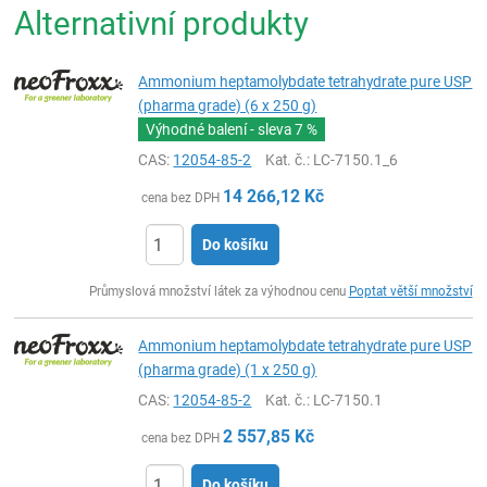
Alternativní produkty
Ammonium heptamolybdate tetrahydrate pure USP
(pharma grade) (6 x 250 g)
Výhodné balení - sleva
7 %
CAS:
12054-85-2
Kat. č.
: LC-7150.1_6
14 266,12
Kč
cena bez DPH
Do košíku
ks
Průmyslová množství látek za výhodnou cenu
Poptat větší množství
Ammonium heptamolybdate tetrahydrate pure USP
(pharma grade) (1 x 250 g)
CAS:
12054-85-2
Kat. č.
: LC-7150.1
2 557,85
Kč
cena bez DPH
Do košíku