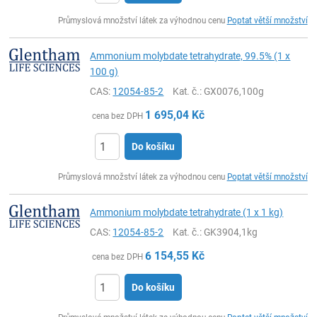
ks
Průmyslová množství látek za výhodnou cenu
Poptat větší množství
Ammonium molybdate tetrahydrate, 99.5% (1 x
100 g)
CAS:
12054-85-2
Kat. č.
: GX0076,100g
1 695,04
Kč
cena bez DPH
Do košíku
ks
Průmyslová množství látek za výhodnou cenu
Poptat větší množství
Ammonium molybdate tetrahydrate (1 x 1 kg)
CAS:
12054-85-2
Kat. č.
: GK3904,1kg
6 154,55
Kč
cena bez DPH
Do košíku
ks