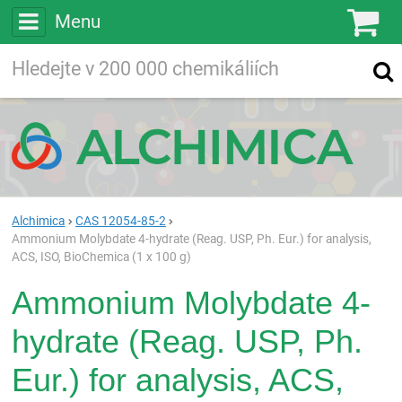
Menu
Ko
Vyhledávejte
Vyhledávání
ve více než
200 000
chemických látkách
Hledej
Alchimica
CAS 12054-85-2
Ammonium Molybdate 4-hydrate (Reag. USP, Ph. Eur.) for analysis,
ACS, ISO, BioChemica (1 x 100 g)
Ammonium Molybdate 4-
hydrate (Reag. USP, Ph.
Eur.) for analysis, ACS,