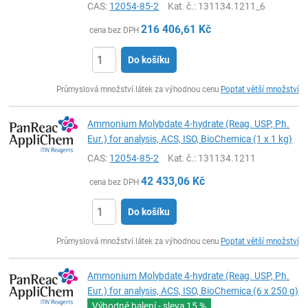
CAS:
12054-85-2
Kat. č.
: 131134.1211_6
216 406,61
Kč
cena bez DPH
Do košíku
ks
Průmyslová množství látek za výhodnou cenu
Poptat větší množství
Ammonium Molybdate 4-hydrate (Reag. USP, Ph.
Eur.) for analysis, ACS, ISO, BioChemica (1 x 1 kg)
CAS:
12054-85-2
Kat. č.
: 131134.1211
42 433,06
Kč
cena bez DPH
Do košíku
ks
Průmyslová množství látek za výhodnou cenu
Poptat větší množství
Ammonium Molybdate 4-hydrate (Reag. USP, Ph.
Eur.) for analysis, ACS, ISO, BioChemica (6 x 250 g)
Výhodné balení - sleva
15 %