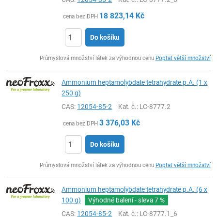
18 823,14
Kč
cena bez DPH
Do košíku
ks
Průmyslová množství látek za výhodnou cenu
Poptat větší množství
Ammonium heptamolybdate tetrahydrate p.A. (1 x
250 g)
CAS:
12054-85-2
Kat. č.
: LC-8777.2
3 376,03
Kč
cena bez DPH
Do košíku
ks
Průmyslová množství látek za výhodnou cenu
Poptat větší množství
Ammonium heptamolybdate tetrahydrate p.A. (6 x
100 g)
Výhodné balení - sleva
7 %
CAS:
12054-85-2
Kat. č.
: LC-8777.1_6