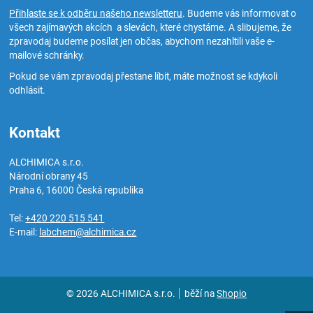
Přihlaste se k odběru našeho newsletteru
. Budeme vás informovat o
všech zajímavých akcích a slevách, které chystáme. A slibujeme, že
zpravodaj budeme posílat jen občas, abychom nezahltili vaše e-
mailové schránky.
Pokud se vám zpravodaj přestane líbit, máte možnost se kdykoli
odhlásit.
Kontakt
ALCHIMICA s.r.o.
Národní obrany 45
Praha 6
,
16000
Česká republika
Tel:
+420 220 515 541
E-mail:
labchem@alchimica.cz
© 2026 ALCHIMICA s.r.o.
běží na
Shopio