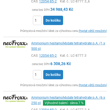
CAS:
12054-85-2
Kat. č.
: LC-8777.3_6
34 988,43
Kč
cena bez DPH
Do košíku
ks
Průmyslová množství látek za výhodnou cenu
Poptat větší množství
Ammonium heptamolybdate tetrahydrate p.A. (1 x
500 g)
CAS:
12054-85-2
Kat. č.
: LC-8777.3
6 308,26
Kč
cena bez DPH
Do košíku
ks
Průmyslová množství látek za výhodnou cenu
Poptat větší množství
Ammonium heptamolybdate tetrahydrate p.A. (6 x
250 g)
Výhodné balení - sleva
7 %
CAS:
12054-85-2
Kat. č.
: LC-8777.2_6