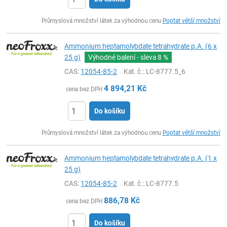
ks
Průmyslová množství látek za výhodnou cenu
Poptat větší množství
Ammonium heptamolybdate tetrahydrate p.A. (6 x
25 g)
Výhodné balení - sleva
8 %
CAS:
12054-85-2
Kat. č.
: LC-8777.5_6
4 894,21
Kč
cena bez DPH
Do košíku
ks
Průmyslová množství látek za výhodnou cenu
Poptat větší množství
Ammonium heptamolybdate tetrahydrate p.A. (1 x
25 g)
CAS:
12054-85-2
Kat. č.
: LC-8777.5
886,78
Kč
cena bez DPH
Do košíku