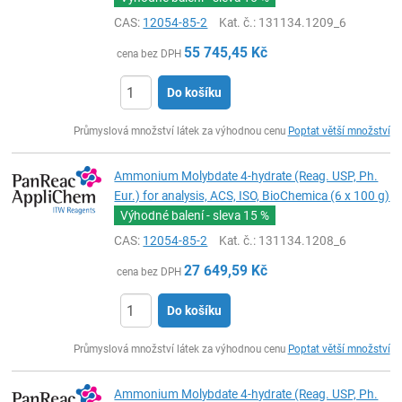
CAS:
12054-85-2
Kat. č.
: 131134.1209_6
55 745,45
Kč
cena bez DPH
Do košíku
ks
Průmyslová množství látek za výhodnou cenu
Poptat větší množství
Ammonium Molybdate 4-hydrate (Reag. USP, Ph.
Eur.) for analysis, ACS, ISO, BioChemica (6 x 100 g)
Výhodné balení - sleva
15 %
CAS:
12054-85-2
Kat. č.
: 131134.1208_6
27 649,59
Kč
cena bez DPH
Do košíku
ks
Průmyslová množství látek za výhodnou cenu
Poptat větší množství
Ammonium Molybdate 4-hydrate (Reag. USP, Ph.