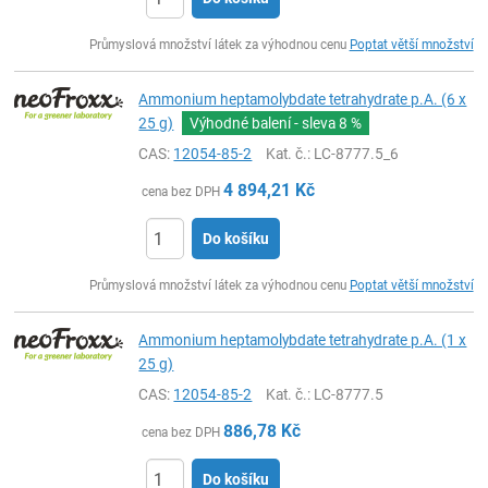
ks
Průmyslová množství látek za výhodnou cenu
Poptat větší množství
Ammonium heptamolybdate tetrahydrate p.A. (6 x
25 g)
Výhodné balení - sleva
8 %
CAS:
12054-85-2
Kat. č.
: LC-8777.5_6
4 894,21
Kč
cena bez DPH
Do košíku
ks
Průmyslová množství látek za výhodnou cenu
Poptat větší množství
Ammonium heptamolybdate tetrahydrate p.A. (1 x
25 g)
CAS:
12054-85-2
Kat. č.
: LC-8777.5
886,78
Kč
cena bez DPH
Do košíku