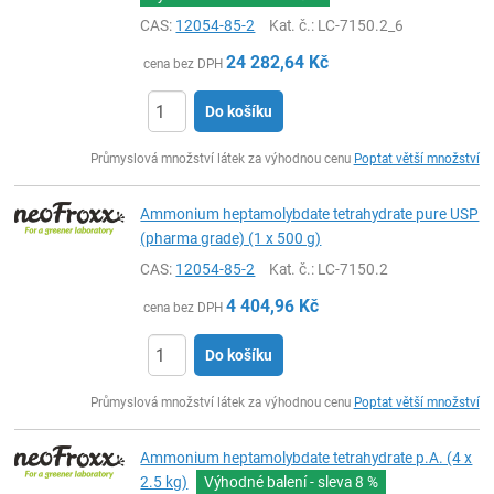
CAS:
12054-85-2
Kat. č.
: LC-7150.2_6
24 282,64
Kč
cena bez DPH
Do košíku
ks
Průmyslová množství látek za výhodnou cenu
Poptat větší množství
Ammonium heptamolybdate tetrahydrate pure USP
(pharma grade) (1 x 500 g)
CAS:
12054-85-2
Kat. č.
: LC-7150.2
4 404,96
Kč
cena bez DPH
Do košíku
ks
Průmyslová množství látek za výhodnou cenu
Poptat větší množství
Ammonium heptamolybdate tetrahydrate p.A. (4 x
2.5 kg)
Výhodné balení - sleva
8 %