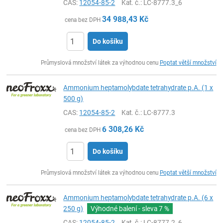
CAS:
12054-85-2
Kat. č.
: LC-8777.3_6
34 988,43
Kč
cena bez DPH
Do košíku
ks
Průmyslová množství látek za výhodnou cenu
Poptat větší množství
Ammonium heptamolybdate tetrahydrate p.A. (1 x
500 g)
CAS:
12054-85-2
Kat. č.
: LC-8777.3
6 308,26
Kč
cena bez DPH
Do košíku
ks
Průmyslová množství látek za výhodnou cenu
Poptat větší množství
Ammonium heptamolybdate tetrahydrate p.A. (6 x
250 g)
Výhodné balení - sleva
7 %
CAS:
12054-85-2
Kat. č.
: LC-8777.2_6