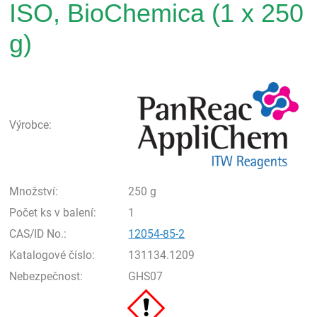
ISO, BioChemica (1 x 250
g)
Pan
Výrobce:
Množství:
250 g
Počet ks v balení:
1
CAS/ID No.:
12054-85-2
Katalogové číslo:
131134.1209
Nebezpečnost:
GHS07