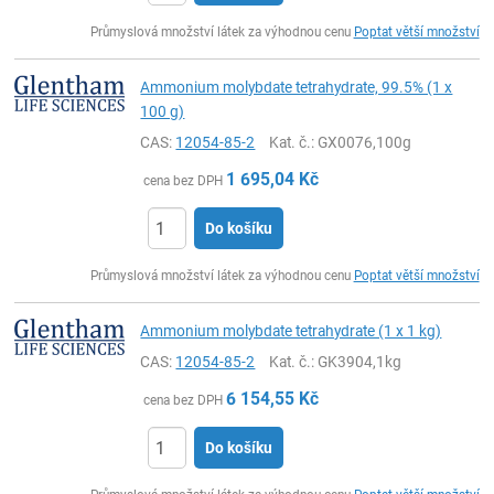
ks
Průmyslová množství látek za výhodnou cenu
Poptat větší množství
Ammonium molybdate tetrahydrate, 99.5% (1 x
100 g)
CAS:
12054-85-2
Kat. č.
: GX0076,100g
1 695,04
Kč
cena bez DPH
Do košíku
ks
Průmyslová množství látek za výhodnou cenu
Poptat větší množství
Ammonium molybdate tetrahydrate (1 x 1 kg)
CAS:
12054-85-2
Kat. č.
: GK3904,1kg
6 154,55
Kč
cena bez DPH
Do košíku
ks