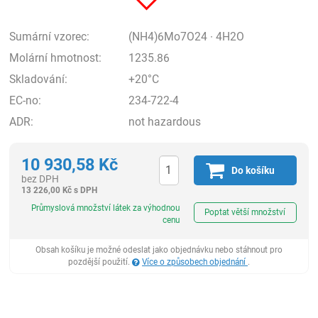
Sumární vzorec:
(NH4)6Mo7O24 · 4H2O
Molární hmotnost:
1235.86
Skladování:
+20°C
EC-no:
234-722-4
ADR:
not hazardous
10 930,58
Kč
Do košíku
bez DPH
13 226,00
Kč
s DPH
ks
Průmyslová množství látek za výhodnou
Poptat větší množství
cenu
Obsah košíku je možné odeslat jako objednávku nebo stáhnout pro
pozdější použití.
Více o způsobech objednání
.