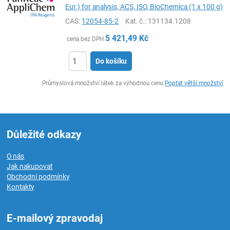
Eur.) for analysis, ACS, ISO, BioChemica (1 x 100 g)
CAS:
12054-85-2
Kat. č.
: 131134.1208
5 421,49
Kč
cena bez DPH
Do košíku
ks
Průmyslová množství látek za výhodnou cenu
Poptat větší množství
Důležité odkazy
O nás
Jak nakupovat
Obchodní podmínky
Kontakty
E-mailový zpravodaj