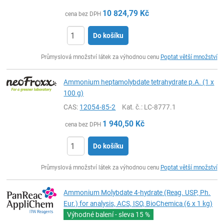
10 824,79
Kč
cena bez DPH
Do košíku
ks
Průmyslová množství látek za výhodnou cenu
Poptat větší množství
Ammonium heptamolybdate tetrahydrate p.A. (1 x
100 g)
CAS:
12054-85-2
Kat. č.
: LC-8777.1
1 940,50
Kč
cena bez DPH
Do košíku
ks
Průmyslová množství látek za výhodnou cenu
Poptat větší množství
Ammonium Molybdate 4-hydrate (Reag. USP, Ph.
Eur.) for analysis, ACS, ISO, BioChemica (6 x 1 kg)
Výhodné balení - sleva
15 %