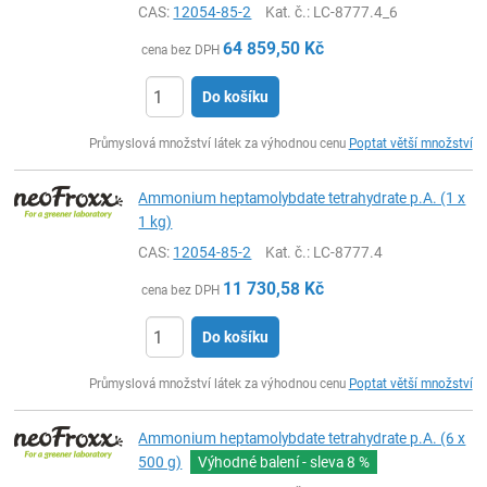
CAS:
12054-85-2
Kat. č.
: LC-8777.4_6
64 859,50
Kč
cena bez DPH
Do košíku
ks
Průmyslová množství látek za výhodnou cenu
Poptat větší množství
Ammonium heptamolybdate tetrahydrate p.A. (1 x
1 kg)
CAS:
12054-85-2
Kat. č.
: LC-8777.4
11 730,58
Kč
cena bez DPH
Do košíku
ks
Průmyslová množství látek za výhodnou cenu
Poptat větší množství
Ammonium heptamolybdate tetrahydrate p.A. (6 x
500 g)
Výhodné balení - sleva
8 %