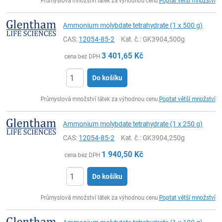
Průmyslová množství látek za výhodnou cenu
Poptat větší množství
Ammonium molybdate tetrahydrate (1 x 500 g)
CAS:
12054-85-2
Kat. č.
: GK3904,500g
3 401,65
Kč
cena bez DPH
Do košíku
ks
Průmyslová množství látek za výhodnou cenu
Poptat větší množství
Ammonium molybdate tetrahydrate (1 x 250 g)
CAS:
12054-85-2
Kat. č.
: GK3904,250g
1 940,50
Kč
cena bez DPH
Do košíku
ks
Průmyslová množství látek za výhodnou cenu
Poptat větší množství