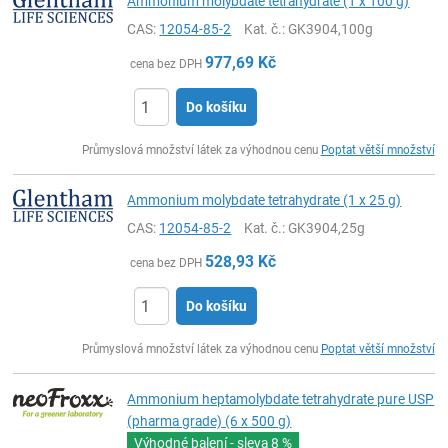
Ammonium molybdate tetrahydrate (1 x 100 g)
CAS:
12054-85-2
Kat. č.
: GK3904,100g
977,69
Kč
cena bez DPH
Do košíku
ks
Průmyslová množství látek za výhodnou cenu
Poptat větší množství
Ammonium molybdate tetrahydrate (1 x 25 g)
CAS:
12054-85-2
Kat. č.
: GK3904,25g
528,93
Kč
cena bez DPH
Do košíku
ks
Průmyslová množství látek za výhodnou cenu
Poptat větší množství
Ammonium heptamolybdate tetrahydrate pure USP
(pharma grade) (6 x 500 g)
Výhodné balení - sleva
8 %