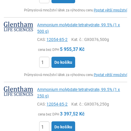
ks
Průmyslová množství látek za výhodnou cenu
Poptat větší množství
Ammonium molybdate tetrahydrate, 99.5% (1 x
500 g)
CAS:
12054-85-2
Kat. č.
: GX0076,500g
5 955,37
Kč
cena bez DPH
Do košíku
ks
Průmyslová množství látek za výhodnou cenu
Poptat větší množství
Ammonium molybdate tetrahydrate, 99.5% (1 x
250 g)
CAS:
12054-85-2
Kat. č.
: GX0076,250g
3 397,52
Kč
cena bez DPH
Do košíku