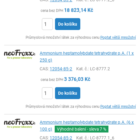
18 823,14
Kč
cena bez DPH
Do košíku
ks
Průmyslová množství látek za výhodnou cenu
Poptat větší množství
Ammonium heptamolybdate tetrahydrate p.A. (1 x
250 g)
CAS:
12054-85-2
Kat. č.
: LC-8777.2
3 376,03
Kč
cena bez DPH
Do košíku
ks
Průmyslová množství látek za výhodnou cenu
Poptat větší množství
Ammonium heptamolybdate tetrahydrate p.A. (6 x
100 g)
Výhodné balení - sleva
7 %
CAS:
12054-85-2
Kat. č.
: LC-8777.1_6