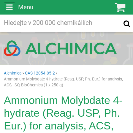
Menu
Ko
Vyhledávejte
Vyhledávání
ve více než
200 000
chemických látkách
Hledej
Alchimica
CAS 12054-85-2
Ammonium Molybdate 4-hydrate (Reag. USP, Ph. Eur.) for analysis,
ACS, ISO, BioChemica (1 x 250 g)
Ammonium Molybdate 4-
hydrate (Reag. USP, Ph.
Eur.) for analysis, ACS,