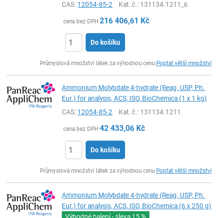
CAS:
12054-85-2
Kat. č.
: 131134.1211_6
216 406,61
Kč
cena bez DPH
Do košíku
ks
Průmyslová množství látek za výhodnou cenu
Poptat větší množství
Ammonium Molybdate 4-hydrate (Reag. USP, Ph.
Eur.) for analysis, ACS, ISO, BioChemica (1 x 1 kg)
CAS:
12054-85-2
Kat. č.
: 131134.1211
42 433,06
Kč
cena bez DPH
Do košíku
ks
Průmyslová množství látek za výhodnou cenu
Poptat větší množství
Ammonium Molybdate 4-hydrate (Reag. USP, Ph.
Eur.) for analysis, ACS, ISO, BioChemica (6 x 250 g)
Výhodné balení - sleva
15 %