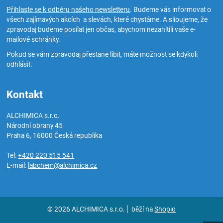
Přihlaste se k odběru našeho newsletteru
. Budeme vás informovat o
všech zajímavých akcích a slevách, které chystáme. A slibujeme, že
zpravodaj budeme posílat jen občas, abychom nezahltili vaše e-
mailové schránky.
Pokud se vám zpravodaj přestane líbit, máte možnost se kdykoli
odhlásit.
Kontakt
ALCHIMICA s.r.o.
Národní obrany 45
Praha 6
,
16000
Česká republika
Tel:
+420 220 515 541
E-mail:
labchem@alchimica.cz
© 2026 ALCHIMICA s.r.o.
běží na
Shopio