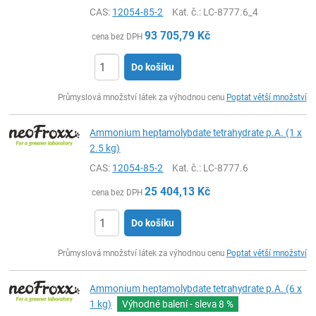
CAS:
12054-85-2
Kat. č.
: LC-8777.6_4
93 705,79
Kč
cena bez DPH
Do košíku
ks
Průmyslová množství látek za výhodnou cenu
Poptat větší množství
Ammonium heptamolybdate tetrahydrate p.A. (1 x
2.5 kg)
CAS:
12054-85-2
Kat. č.
: LC-8777.6
25 404,13
Kč
cena bez DPH
Do košíku
ks
Průmyslová množství látek za výhodnou cenu
Poptat větší množství
Ammonium heptamolybdate tetrahydrate p.A. (6 x
1 kg)
Výhodné balení - sleva
8 %