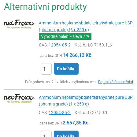
Alternativní produkty
Ammonium heptamolybdate tetrahydrate pure USP
(pharma grade) (6 x 250 g)
Výhodné balení - sleva
7 %
CAS:
12054-85-2
Kat. č.
: LC-7150.1_6
14 266,12
Kč
cena bez DPH
Do košíku
ks
Průmyslová množství látek za výhodnou cenu
Poptat větší množství
Ammonium heptamolybdate tetrahydrate pure USP
(pharma grade) (1 x 250 g)
CAS:
12054-85-2
Kat. č.
: LC-7150.1
2 557,85
Kč
cena bez DPH
Do košíku