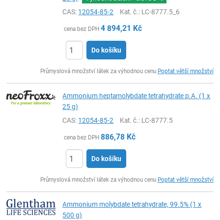
CAS:
12054-85-2
Kat. č.
: LC-8777.5_6
4 894,21
Kč
cena bez DPH
Do košíku
ks
Průmyslová množství látek za výhodnou cenu
Poptat větší množství
Ammonium heptamolybdate tetrahydrate p.A. (1 x
25 g)
CAS:
12054-85-2
Kat. č.
: LC-8777.5
886,78
Kč
cena bez DPH
Do košíku
ks
Průmyslová množství látek za výhodnou cenu
Poptat větší množství
Ammonium molybdate tetrahydrate, 99.5% (1 x
500 g)