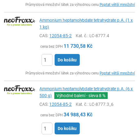
ks
Průmyslová množství látek za výhodnou cenu
Poptat větší množství
Ammonium heptamolybdate tetrahydrate p.A. (1 x
1 kg)
CAS:
12054-85-2
Kat. č.
: LC-8777.4
11 730,58
Kč
cena bez DPH
Do košíku
ks
Průmyslová množství látek za výhodnou cenu
Poptat větší množství
Ammonium heptamolybdate tetrahydrate p.A. (6 x
500 g)
Výhodné balení - sleva
8 %
CAS:
12054-85-2
Kat. č.
: LC-8777.3_6
34 988,43
Kč
cena bez DPH
Do košíku
ks