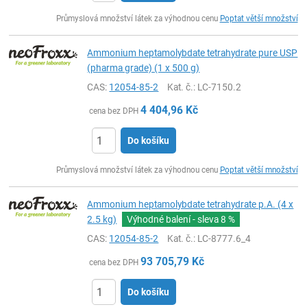
ks
Průmyslová množství látek za výhodnou cenu
Poptat větší množství
Ammonium heptamolybdate tetrahydrate pure USP
(pharma grade) (1 x 500 g)
CAS:
12054-85-2
Kat. č.
: LC-7150.2
4 404,96
Kč
cena bez DPH
Do košíku
ks
Průmyslová množství látek za výhodnou cenu
Poptat větší množství
Ammonium heptamolybdate tetrahydrate p.A. (4 x
2.5 kg)
Výhodné balení - sleva
8 %
CAS:
12054-85-2
Kat. č.
: LC-8777.6_4
93 705,79
Kč
cena bez DPH
Do košíku