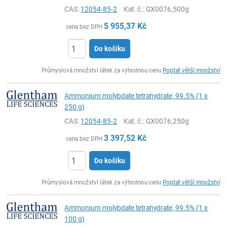
CAS:
12054-85-2
Kat. č.
: GX0076,500g
5 955,37
Kč
cena bez DPH
Do košíku
ks
Průmyslová množství látek za výhodnou cenu
Poptat větší množství
Ammonium molybdate tetrahydrate, 99.5% (1 x
250 g)
CAS:
12054-85-2
Kat. č.
: GX0076,250g
3 397,52
Kč
cena bez DPH
Do košíku
ks
Průmyslová množství látek za výhodnou cenu
Poptat větší množství
Ammonium molybdate tetrahydrate, 99.5% (1 x
100 g)