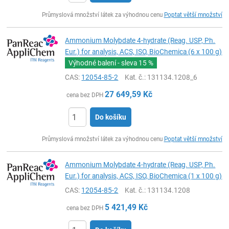
ks
Průmyslová množství látek za výhodnou cenu
Poptat větší množství
Ammonium Molybdate 4-hydrate (Reag. USP, Ph.
Eur.) for analysis, ACS, ISO, BioChemica (6 x 100 g)
Výhodné balení - sleva
15 %
CAS:
12054-85-2
Kat. č.
: 131134.1208_6
27 649,59
Kč
cena bez DPH
Do košíku
ks
Průmyslová množství látek za výhodnou cenu
Poptat větší množství
Ammonium Molybdate 4-hydrate (Reag. USP, Ph.
Eur.) for analysis, ACS, ISO, BioChemica (1 x 100 g)
CAS:
12054-85-2
Kat. č.
: 131134.1208
5 421,49
Kč
cena bez DPH