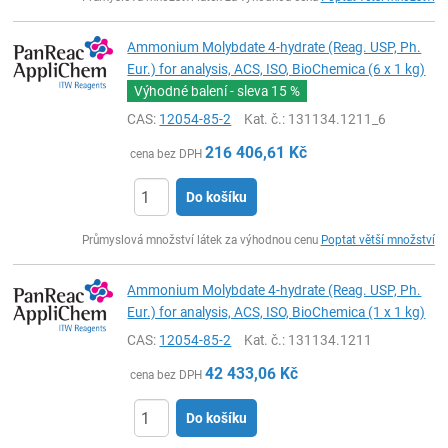
Ammonium Molybdate 4-hydrate (Reag. USP, Ph.
Eur.) for analysis, ACS, ISO, BioChemica (6 x 1 kg)
Výhodné balení - sleva
15 %
CAS:
12054-85-2
Kat. č.
: 131134.1211_6
216 406,61
Kč
cena bez DPH
Do košíku
ks
Průmyslová množství látek za výhodnou cenu
Poptat větší množství
Ammonium Molybdate 4-hydrate (Reag. USP, Ph.
Eur.) for analysis, ACS, ISO, BioChemica (1 x 1 kg)
CAS:
12054-85-2
Kat. č.
: 131134.1211
42 433,06
Kč
cena bez DPH
Do košíku
ks