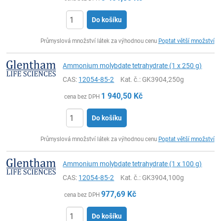
Do košíku
ks
Průmyslová množství látek za výhodnou cenu
Poptat větší množství
Ammonium molybdate tetrahydrate (1 x 250 g)
CAS:
12054-85-2
Kat. č.
: GK3904,250g
1 940,50
Kč
cena bez DPH
Do košíku
ks
Průmyslová množství látek za výhodnou cenu
Poptat větší množství
Ammonium molybdate tetrahydrate (1 x 100 g)
CAS:
12054-85-2
Kat. č.
: GK3904,100g
977,69
Kč
cena bez DPH
Do košíku