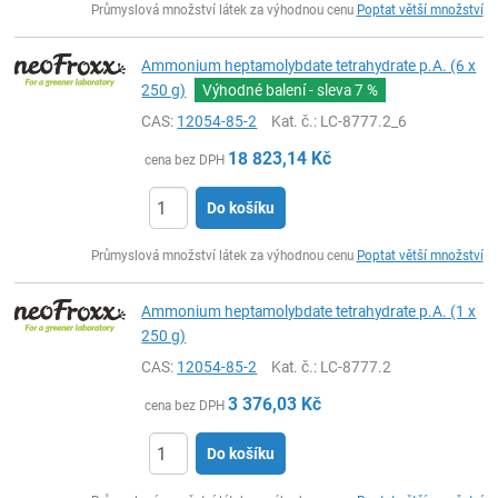
Průmyslová množství látek za výhodnou cenu
Poptat větší množství
Ammonium heptamolybdate tetrahydrate p.A. (6 x
250 g)
Výhodné balení - sleva
7 %
CAS:
12054-85-2
Kat. č.
: LC-8777.2_6
18 823,14
Kč
cena bez DPH
Do košíku
ks
Průmyslová množství látek za výhodnou cenu
Poptat větší množství
Ammonium heptamolybdate tetrahydrate p.A. (1 x
250 g)
CAS:
12054-85-2
Kat. č.
: LC-8777.2
3 376,03
Kč
cena bez DPH
Do košíku
ks