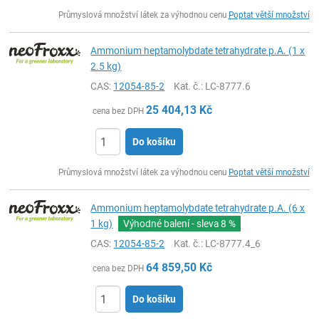
ks
Průmyslová množství látek za výhodnou cenu
Poptat větší množství
Ammonium heptamolybdate tetrahydrate p.A. (1 x
2.5 kg)
CAS:
12054-85-2
Kat. č.
: LC-8777.6
25 404,13
Kč
cena bez DPH
Do košíku
ks
Průmyslová množství látek za výhodnou cenu
Poptat větší množství
Ammonium heptamolybdate tetrahydrate p.A. (6 x
1 kg)
Výhodné balení - sleva
8 %
CAS:
12054-85-2
Kat. č.
: LC-8777.4_6
64 859,50
Kč
cena bez DPH
Do košíku