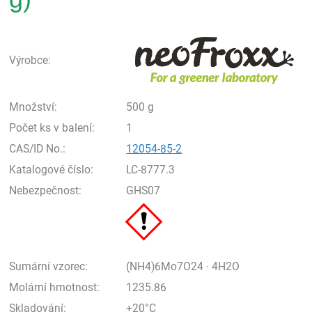
neo
Výrobce:
Množství:
500 g
Počet ks v balení:
1
CAS/ID No.:
12054-85-2
Katalogové číslo:
LC-8777.3
Nebezpečnost:
GHS07
Sumární vzorec:
(NH4)6Mo7O24 · 4H2O
Molární hmotnost:
1235.86
Skladování:
+20°C