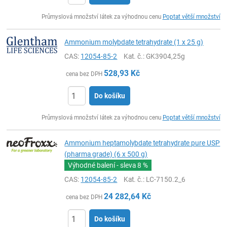
ks
Průmyslová množství látek za výhodnou cenu
Poptat větší množství
Ammonium molybdate tetrahydrate (1 x 25 g)
CAS:
12054-85-2
Kat. č.
: GK3904,25g
528,93
Kč
cena bez DPH
Do košíku
ks
Průmyslová množství látek za výhodnou cenu
Poptat větší množství
Ammonium heptamolybdate tetrahydrate pure USP
(pharma grade) (6 x 500 g)
Výhodné balení - sleva
8 %
CAS:
12054-85-2
Kat. č.
: LC-7150.2_6
24 282,64
Kč
cena bez DPH
Do košíku