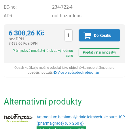
EC-no:
234-722-4
ADR:
not hazardous
6 308,26
Kč
Do košíku
bez DPH
7 633,00
Kč
s DPH
ks
Průmyslová množství látek za výhodnou
Poptat větší množství
cenu
Obsah košíku je možné odeslat jako objednávku nebo stáhnout pro
pozdější použití.
Více o způsobech objednání
.
Alternativní produkty
Ammonium heptamolybdate tetrahydrate pure USP
(pharma grade) (6 x 250 g)