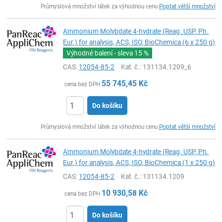
Průmyslová množství látek za výhodnou cenu
Poptat větší množství
Ammonium Molybdate 4-hydrate (Reag. USP, Ph.
Eur.) for analysis, ACS, ISO, BioChemica (6 x 250 g)
Výhodné balení - sleva
15 %
CAS:
12054-85-2
Kat. č.
: 131134.1209_6
55 745,45
Kč
cena bez DPH
Do košíku
ks
Průmyslová množství látek za výhodnou cenu
Poptat větší množství
Ammonium Molybdate 4-hydrate (Reag. USP, Ph.
Eur.) for analysis, ACS, ISO, BioChemica (1 x 250 g)
CAS:
12054-85-2
Kat. č.
: 131134.1209
10 930,58
Kč
cena bez DPH
Do košíku