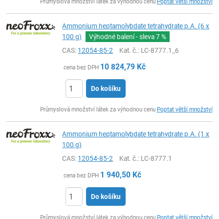
Průmyslová množství látek za výhodnou cenu
Poptat větší množství
Ammonium heptamolybdate tetrahydrate p.A. (6 x
100 g)
Výhodné balení - sleva
7 %
CAS:
12054-85-2
Kat. č.
: LC-8777.1_6
10 824,79
Kč
cena bez DPH
Do košíku
ks
Průmyslová množství látek za výhodnou cenu
Poptat větší množství
Ammonium heptamolybdate tetrahydrate p.A. (1 x
100 g)
CAS:
12054-85-2
Kat. č.
: LC-8777.1
1 940,50
Kč
cena bez DPH
Do košíku
ks
Průmyslová množství látek za výhodnou cenu
Poptat větší množství