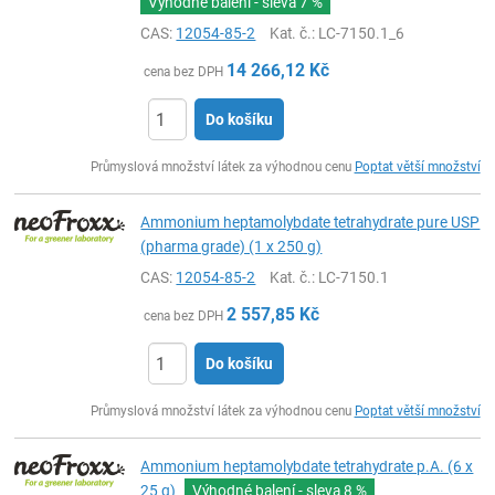
Výhodné balení - sleva
7 %
CAS:
12054-85-2
Kat. č.
: LC-7150.1_6
14 266,12
Kč
cena bez DPH
Do košíku
ks
Průmyslová množství látek za výhodnou cenu
Poptat větší množství
Ammonium heptamolybdate tetrahydrate pure USP
(pharma grade) (1 x 250 g)
CAS:
12054-85-2
Kat. č.
: LC-7150.1
2 557,85
Kč
cena bez DPH
Do košíku
ks
Průmyslová množství látek za výhodnou cenu
Poptat větší množství
Ammonium heptamolybdate tetrahydrate p.A. (6 x
25 g)
Výhodné balení - sleva
8 %