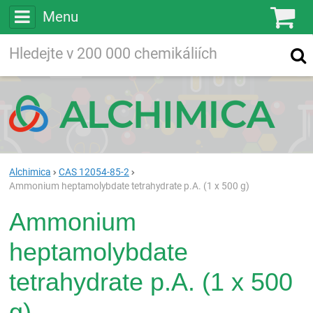
Menu
Ko
Vyhledávejte
Vyhledávání
ve více než
200 000
chemických látkách
Hledej
Alchimica
CAS 12054-85-2
Ammonium heptamolybdate tetrahydrate p.A. (1 x 500 g)
Ammonium
heptamolybdate
tetrahydrate p.A. (1 x 500
g)