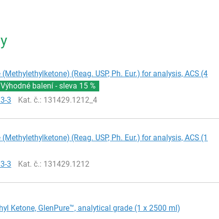
ty
(Methylethylketone) (Reag. USP, Ph. Eur.) for analysis, ACS (4
Výhodné balení - sleva
15 %
93-3
Kat. č.
: 131429.1212_4
(Methylethylketone) (Reag. USP, Ph. Eur.) for analysis, ACS (1
93-3
Kat. č.
: 131429.1212
hyl Ketone, GlenPure™, analytical grade (1 x 2500 ml)