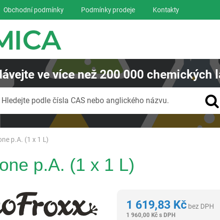
Obchodní podmínky
Podmínky prodeje
Kontakty
ávejte
ve více než
200 000
chemických l
Vyhledávání
Hledejte podle čísla CAS nebo anglického názvu.
one p.A. (1 x 1 L)
one p.A. (1 x 1 L)
neoFroxx
1 619,83
Kč
bez DPH
1 960,00
Kč
s DPH