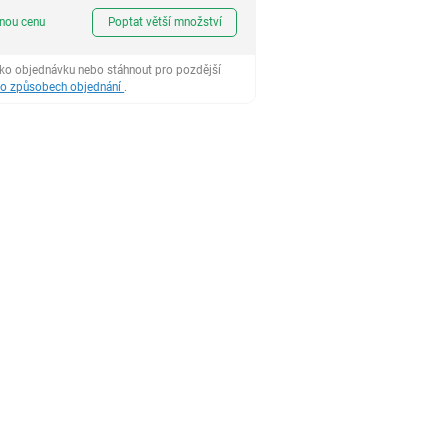
ks
dnou cenu
Poptat větší množství
ako objednávku nebo stáhnout pro pozdější
 o způsobech objednání
.