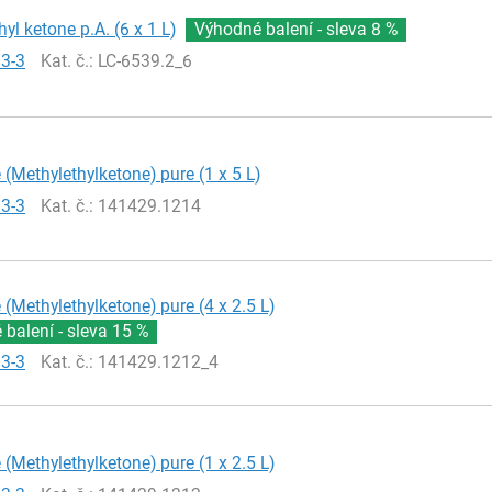
yl ketone p.A. (6 x 1 L)
Výhodné balení - sleva
8 %
93-3
Kat. č.
: LC-6539.2_6
(Methylethylketone) pure (1 x 5 L)
93-3
Kat. č.
: 141429.1214
(Methylethylketone) pure (4 x 2.5 L)
balení - sleva
15 %
93-3
Kat. č.
: 141429.1212_4
(Methylethylketone) pure (1 x 2.5 L)