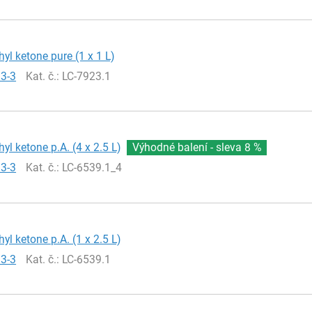
hyl ketone pure (1 x 1 L)
93-3
Kat. č.
: LC-7923.1
yl ketone p.A. (4 x 2.5 L)
Výhodné balení - sleva
8 %
93-3
Kat. č.
: LC-6539.1_4
yl ketone p.A. (1 x 2.5 L)
93-3
Kat. č.
: LC-6539.1