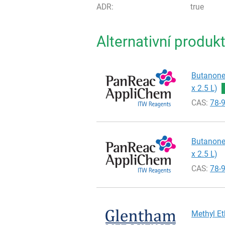
ADR:
true
Alternativní produk
Butanone 
x 2.5 L)
CAS:
78-
Butanone 
x 2.5 L)
CAS:
78-
Methyl Et