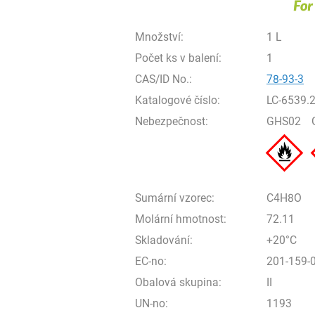
Množství:
1 L
Počet ks v balení:
1
CAS/ID No.:
78-93-3
Katalogové číslo:
LC-6539.
Nebezpečnost:
GHS02
Sumární vzorec:
C4H8O
Molární hmotnost:
72.11
Skladování:
+20°C
EC-no:
201-159-
Obalová skupina:
II
UN-no:
1193