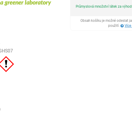
Průmyslová množství látek za výho
Obsah košíku je možné odeslat j
použití.
Více
2
GHS07
0