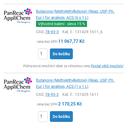
Butanone (Methylethylketone) (Reag. USP, Ph.
Eur.) for analysis, ACS (6 x 1 L)
Výhodné balení - sleva
15 %
CAS:
78-93-3
Kat. č.
: 131429.1611_6
11 067,77
Kč
cena bez DPH
Do košíku
ks
Průmyslová množství látek za výhodnou cenu
Poptat větší množství
Butanone (Methylethylketone) (Reag. USP, Ph.
Eur.) for analysis, ACS (1 x 1 L)
CAS:
78-93-3
Kat. č.
: 131429.1611
2 170,25
Kč
cena bez DPH
Do košíku
ks