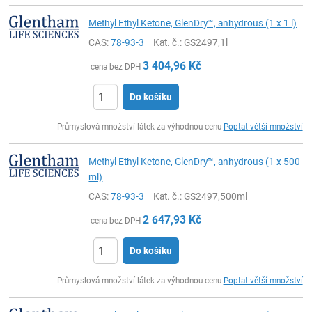
Methyl Ethyl Ketone, GlenDry™, anhydrous (1 x 1 l)
CAS:
78-93-3
Kat. č.
: GS2497,1l
3 404,96
Kč
cena bez DPH
Do košíku
ks
Průmyslová množství látek za výhodnou cenu
Poptat větší množství
Methyl Ethyl Ketone, GlenDry™, anhydrous (1 x 500
ml)
CAS:
78-93-3
Kat. č.
: GS2497,500ml
2 647,93
Kč
cena bez DPH
Do košíku
ks
Průmyslová množství látek za výhodnou cenu
Poptat větší množství