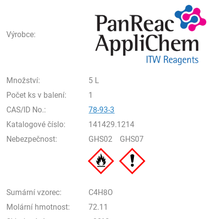
Pan
Výrobce:
Množství:
5 L
Počet ks v balení:
1
CAS/ID No.:
78-93-3
Katalogové číslo:
141429.1214
Nebezpečnost:
GHS02
GHS07
Sumární vzorec:
C4H8O
Molární hmotnost:
72.11