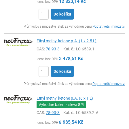
12 823,14
Kč
cena bez DPH
Do košíku
ks
Průmyslová množství látek za výhodnou cenu
Poptat větší množství
Ethyl methyl ketone p.A. (1 x 2.5 L)
CAS:
78-93-3
Kat. č.
: LC-6539.1
3 478,51
Kč
cena bez DPH
Do košíku
ks
Průmyslová množství látek za výhodnou cenu
Poptat větší množství
Ethyl methyl ketone p.A. (6 x 1 L)
Výhodné balení - sleva
8 %
CAS:
78-93-3
Kat. č.
: LC-6539.2_6
8 935,54
Kč
cena bez DPH