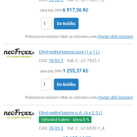
6 917,36
Kč
cena bez DPH
Do košíku
ks
Průmyslová množství látek za výhodnou cenu
Poptat větší množství
Ethyl methyl ketone pure (1 x 1 L)
CAS:
78-93-3
Kat. č.
: LC-7923.1
1 255,37
Kč
cena bez DPH
Do košíku
ks
Průmyslová množství látek za výhodnou cenu
Poptat větší množství
Ethyl methyl ketone p.A. (4 x 2.5 L)
Výhodné balení - sleva
8 %
CAS:
78-93-3
Kat. č.
: LC-6539.1_4