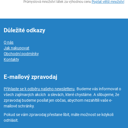
Průmyslová množství látek za výhodnou cenu
Poptat větší množství
Důležité odkazy
O nás
Jak nakupovat
Obchodní podmínky
Kontakty
E-mailový zpravodaj
Přihlaste se k odběru našeho newsletteru
. Budeme vás informovat o
všech zajímavých akcích a slevách, které chystáme. A slibujeme, že
zpravodaj budeme posílat jen občas, abychom nezahltili vaše e-
mailové schránky.
Pokud se vám zpravodaj přestane líbit, máte možnost se kdykoli
odhlásit.