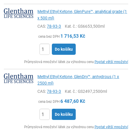
Methyl Ethyl Ketone, GlenPure™, analytical grade (1
x 500 ml)
CAS:
78-93-3
Kat. č.
: GS6653,500ml
1 716,53
Kč
cena bez DPH
Do košíku
ks
Průmyslová množství látek za výhodnou cenu
Poptat větší množství
Methyl Ethyl Ketone, GlenDry™, anhydrous (1 x
2500 ml)
CAS:
78-93-3
Kat. č.
: GS2497,2500ml
6 487,60
Kč
cena bez DPH
Do košíku
ks
Průmyslová množství látek za výhodnou cenu
Poptat větší množství