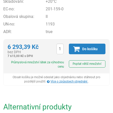
Skladování:
+20°C
EC-no:
201-159-0
Obalová skupina:
II
UN-no:
1193
ADR:
true
6 293,39
Kč
Do košíku
bez DPH
7 615,00
Kč
s DPH
ks
Průmyslová množství látek za výhodnou
Poptat větší množství
cenu
Obsah košíku je možné odeslat jako objednávku nebo stáhnout pro
pozdější použití.
Více o způsobech objednání
.
Alternativní produkty