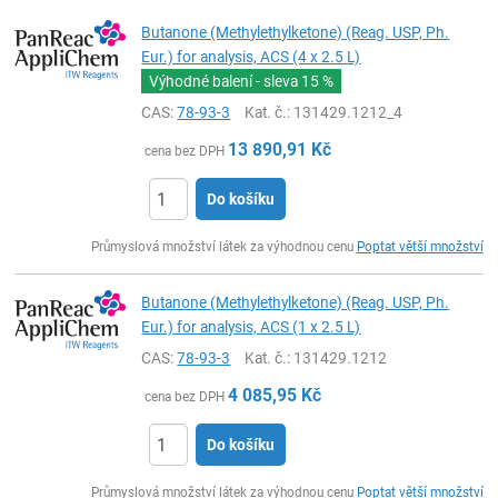
Butanone (Methylethylketone) (Reag. USP, Ph.
Eur.) for analysis, ACS (4 x 2.5 L)
Výhodné balení - sleva
15 %
CAS:
78-93-3
Kat. č.
: 131429.1212_4
13 890,91
Kč
cena bez DPH
Do košíku
ks
Průmyslová množství látek za výhodnou cenu
Poptat větší množství
Butanone (Methylethylketone) (Reag. USP, Ph.
Eur.) for analysis, ACS (1 x 2.5 L)
CAS:
78-93-3
Kat. č.
: 131429.1212
4 085,95
Kč
cena bez DPH
Do košíku
ks
Průmyslová množství látek za výhodnou cenu
Poptat větší množství