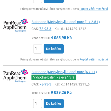
ks
Průmyslová množství látek za výhodnou cenu
Poptat větší množství
Butanone (Methylethylketone) pure (1 x 2.5 L)
CAS:
78-93-3
Kat. č.
: 141429.1212
4 085,95
Kč
cena bez DPH
Do košíku
ks
Průmyslová množství látek za výhodnou cenu
Poptat větší množství
Butanone (Methylethylketone) pure (6 x 1 L)
Výhodné balení - sleva
15 %
CAS:
78-93-3
Kat. č.
: 141429.1211_6
9 089,26
Kč
cena bez DPH
Do košíku
ks