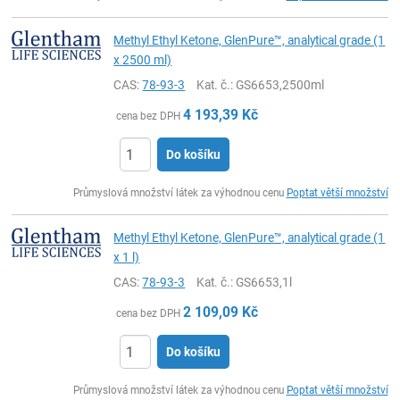
Methyl Ethyl Ketone, GlenPure™, analytical grade (1
x 2500 ml)
CAS:
78-93-3
Kat. č.
: GS6653,2500ml
4 193,39
Kč
cena bez DPH
Do košíku
ks
Průmyslová množství látek za výhodnou cenu
Poptat větší množství
Methyl Ethyl Ketone, GlenPure™, analytical grade (1
x 1 l)
CAS:
78-93-3
Kat. č.
: GS6653,1l
2 109,09
Kč
cena bez DPH
Do košíku
ks
Průmyslová množství látek za výhodnou cenu
Poptat větší množství