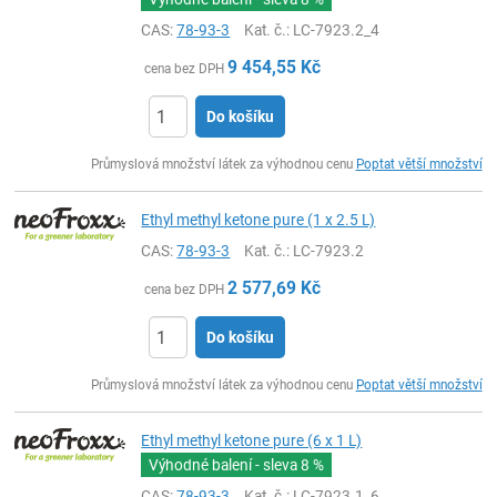
CAS:
78-93-3
Kat. č.
: LC-7923.2_4
9 454,55
Kč
cena bez DPH
Do košíku
ks
Průmyslová množství látek za výhodnou cenu
Poptat větší množství
Ethyl methyl ketone pure (1 x 2.5 L)
CAS:
78-93-3
Kat. č.
: LC-7923.2
2 577,69
Kč
cena bez DPH
Do košíku
ks
Průmyslová množství látek za výhodnou cenu
Poptat větší množství
Ethyl methyl ketone pure (6 x 1 L)
Výhodné balení - sleva
8 %
CAS:
78-93-3
Kat. č.
: LC-7923.1_6