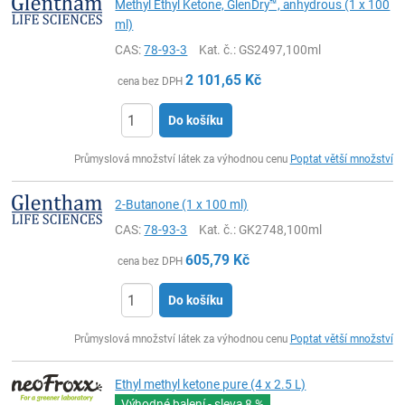
Methyl Ethyl Ketone, GlenDry™, anhydrous (1 x 100
ml)
CAS:
78-93-3
Kat. č.
: GS2497,100ml
2 101,65
Kč
cena bez DPH
Do košíku
ks
Průmyslová množství látek za výhodnou cenu
Poptat větší množství
2-Butanone (1 x 100 ml)
CAS:
78-93-3
Kat. č.
: GK2748,100ml
605,79
Kč
cena bez DPH
Do košíku
ks
Průmyslová množství látek za výhodnou cenu
Poptat větší množství
Ethyl methyl ketone pure (4 x 2.5 L)
Výhodné balení - sleva
8 %