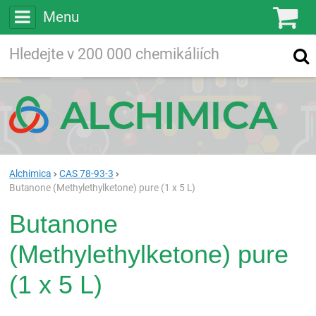
Menu
Ko
Vyhledávejte
Vyhledávání
ve více než
200 000
chemických látkách
Hledej
Alchimica
CAS 78-93-3
Butanone (Methylethylketone) pure (1 x 5 L)
Butanone
(Methylethylketone) pure
(1 x 5 L)