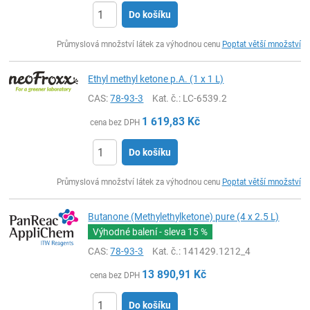
Do košíku
ks
Průmyslová množství látek za výhodnou cenu
Poptat větší množství
Ethyl methyl ketone p.A. (1 x 1 L)
CAS:
78-93-3
Kat. č.
: LC-6539.2
1 619,83
Kč
cena bez DPH
Do košíku
ks
Průmyslová množství látek za výhodnou cenu
Poptat větší množství
Butanone (Methylethylketone) pure (4 x 2.5 L)
Výhodné balení - sleva
15 %
CAS:
78-93-3
Kat. č.
: 141429.1212_4
13 890,91
Kč
cena bez DPH
Do košíku