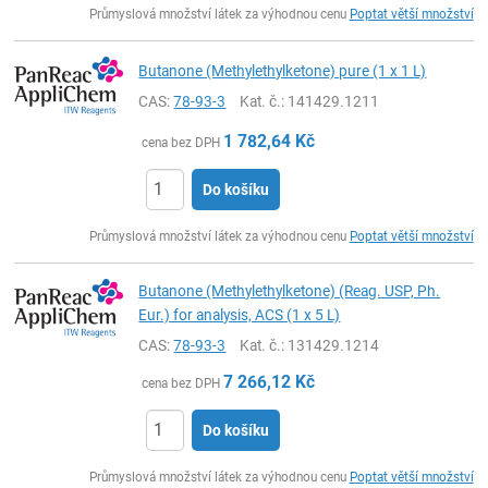
Průmyslová množství látek za výhodnou cenu
Poptat větší množství
Butanone (Methylethylketone) pure (1 x 1 L)
CAS:
78-93-3
Kat. č.
: 141429.1211
1 782,64
Kč
cena bez DPH
Do košíku
ks
Průmyslová množství látek za výhodnou cenu
Poptat větší množství
Butanone (Methylethylketone) (Reag. USP, Ph.
Eur.) for analysis, ACS (1 x 5 L)
CAS:
78-93-3
Kat. č.
: 131429.1214
7 266,12
Kč
cena bez DPH
Do košíku
ks
Průmyslová množství látek za výhodnou cenu
Poptat větší množství