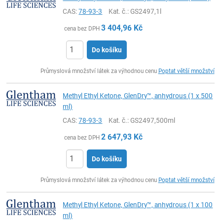
CAS:
78-93-3
Kat. č.
: GS2497,1l
3 404,96
Kč
cena bez DPH
Do košíku
ks
Průmyslová množství látek za výhodnou cenu
Poptat větší množství
Methyl Ethyl Ketone, GlenDry™, anhydrous (1 x 500
ml)
CAS:
78-93-3
Kat. č.
: GS2497,500ml
2 647,93
Kč
cena bez DPH
Do košíku
ks
Průmyslová množství látek za výhodnou cenu
Poptat větší množství
Methyl Ethyl Ketone, GlenDry™, anhydrous (1 x 100
ml)