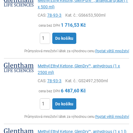
Methyl Ethyl Ketone, GlenPure™, analytical grade (1
x 500 ml)
CAS:
78-93-3
Kat. č.
: GS6653,500ml
1 716,53
Kč
cena bez DPH
Do košíku
ks
Průmyslová množství látek za výhodnou cenu
Poptat větší množství
Methyl Ethyl Ketone, GlenDry™, anhydrous (1 x
2500 ml)
CAS:
78-93-3
Kat. č.
: GS2497,2500ml
6 487,60
Kč
cena bez DPH
Do košíku
ks
Průmyslová množství látek za výhodnou cenu
Poptat větší množství
Methyl Ethyl Ketone, GlenDry™, anhydrous (1 x 1 l)