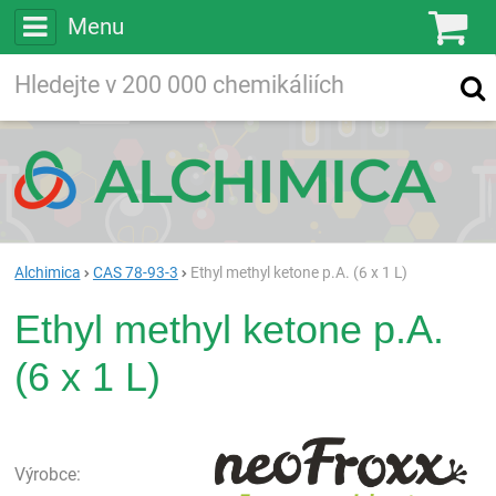
Menu
Ko
Vyhledávejte
Vyhledávání
ve více než
200 000
chemických látkách
Hledej
Alchimica
CAS 78-93-3
Ethyl methyl ketone p.A. (6 x 1 L)
Ethyl methyl ketone p.A.
(6 x 1 L)
neo
Výrobce: