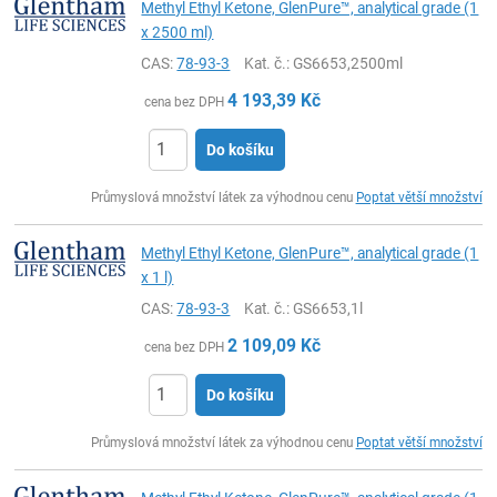
Methyl Ethyl Ketone, GlenPure™, analytical grade (1
x 2500 ml)
CAS:
78-93-3
Kat. č.
: GS6653,2500ml
4 193,39
Kč
cena bez DPH
Do košíku
ks
Průmyslová množství látek za výhodnou cenu
Poptat větší množství
Methyl Ethyl Ketone, GlenPure™, analytical grade (1
x 1 l)
CAS:
78-93-3
Kat. č.
: GS6653,1l
2 109,09
Kč
cena bez DPH
Do košíku
ks
Průmyslová množství látek za výhodnou cenu
Poptat větší množství