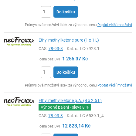
Do košíku
ks
Průmyslová množství látek za výhodnou cenu
Poptat větší množství
Ethyl methyl ketone pure (1 x 1 L)
CAS:
78-93-3
Kat. č.
: LC-7923.1
1 255,37
Kč
cena bez DPH
Do košíku
ks
Průmyslová množství látek za výhodnou cenu
Poptat větší množství
Ethyl methyl ketone p.A. (4 x 2.5 L)
Výhodné balení - sleva
8 %
CAS:
78-93-3
Kat. č.
: LC-6539.1_4
12 823,14
Kč
cena bez DPH