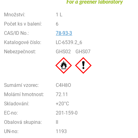
Množství:
1 L
Počet ks v balení:
6
CAS/ID No.:
78-93-3
Katalogové číslo:
LC-6539.2_6
Nebezpečnost:
GHS02
GHS07
Sumární vzorec:
C4H8O
Molární hmotnost:
72.11
Skladování:
+20°C
EC-no:
201-159-0
Obalová skupina:
II
UN-no:
1193