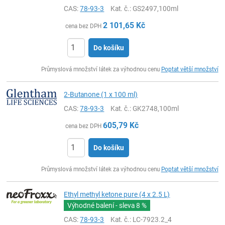
CAS:
78-93-3
Kat. č.
: GS2497,100ml
2 101,65
Kč
cena bez DPH
Do košíku
ks
Průmyslová množství látek za výhodnou cenu
Poptat větší množství
2-Butanone (1 x 100 ml)
CAS:
78-93-3
Kat. č.
: GK2748,100ml
605,79
Kč
cena bez DPH
Do košíku
ks
Průmyslová množství látek za výhodnou cenu
Poptat větší množství
Ethyl methyl ketone pure (4 x 2.5 L)
Výhodné balení - sleva
8 %
CAS:
78-93-3
Kat. č.
: LC-7923.2_4