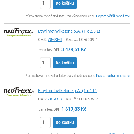
Do košíku
ks
Průmyslová množství látek za výhodnou cenu
Poptat větší množství
Ethyl methyl ketone p.A. (1 x 2.5 L)
CAS:
78-93-3
Kat. č.
: LC-6539.1
3 478,51
Kč
cena bez DPH
Do košíku
ks
Průmyslová množství látek za výhodnou cenu
Poptat větší množství
Ethyl methyl ketone p.A. (1 x 1 L)
CAS:
78-93-3
Kat. č.
: LC-6539.2
1 619,83
Kč
cena bez DPH
Do košíku
ks