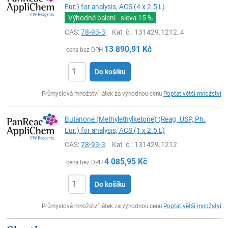
Eur.) for analysis, ACS (4 x 2.5 L)
Výhodné balení - sleva
15 %
CAS:
78-93-3
Kat. č.
: 131429.1212_4
13 890,91
Kč
cena bez DPH
Do košíku
ks
Průmyslová množství látek za výhodnou cenu
Poptat větší množství
Butanone (Methylethylketone) (Reag. USP, Ph.
Eur.) for analysis, ACS (1 x 2.5 L)
CAS:
78-93-3
Kat. č.
: 131429.1212
4 085,95
Kč
cena bez DPH
Do košíku
ks
Průmyslová množství látek za výhodnou cenu
Poptat větší množství