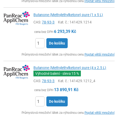
Průmyslová množství látek za výhodnou cenu
Poptat větší množství
Butanone (Methylethylketone) pure (1 x 5 L)
CAS:
78-93-3
Kat. č.
: 141429.1214
6 293,39
Kč
cena bez DPH
Do košíku
ks
Průmyslová množství látek za výhodnou cenu
Poptat větší množství
Butanone (Methylethylketone) pure (4 x 2.5 L)
Výhodné balení - sleva
15 %
CAS:
78-93-3
Kat. č.
: 141429.1212_4
13 890,91
Kč
cena bez DPH
Do košíku
ks
Průmyslová množství látek za výhodnou cenu
Poptat větší množství