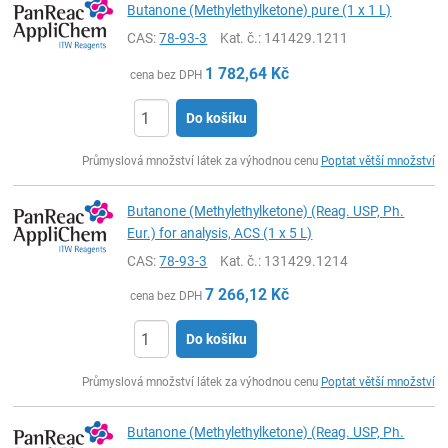
Butanone (Methylethylketone) pure (1 x 1 L)
CAS:
78-93-3
Kat. č.
: 141429.1211
1 782,64
Kč
cena bez DPH
Do košíku
ks
Průmyslová množství látek za výhodnou cenu
Poptat větší množství
Butanone (Methylethylketone) (Reag. USP, Ph.
Eur.) for analysis, ACS (1 x 5 L)
CAS:
78-93-3
Kat. č.
: 131429.1214
7 266,12
Kč
cena bez DPH
Do košíku
ks
Průmyslová množství látek za výhodnou cenu
Poptat větší množství
Butanone (Methylethylketone) (Reag. USP, Ph.