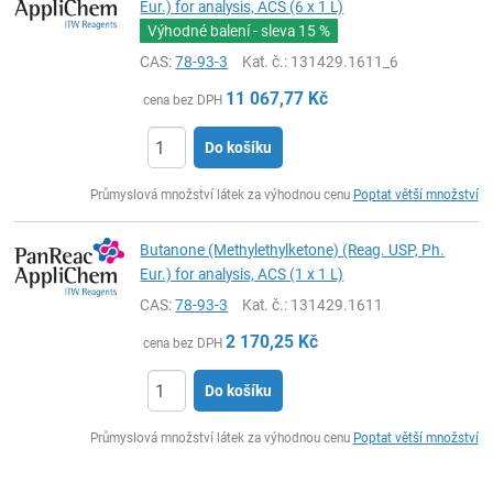
Eur.) for analysis, ACS (6 x 1 L)
Výhodné balení - sleva
15 %
CAS:
78-93-3
Kat. č.
: 131429.1611_6
11 067,77
Kč
cena bez DPH
Do košíku
ks
Průmyslová množství látek za výhodnou cenu
Poptat větší množství
Butanone (Methylethylketone) (Reag. USP, Ph.
Eur.) for analysis, ACS (1 x 1 L)
CAS:
78-93-3
Kat. č.
: 131429.1611
2 170,25
Kč
cena bez DPH
Do košíku
ks
Průmyslová množství látek za výhodnou cenu
Poptat větší množství