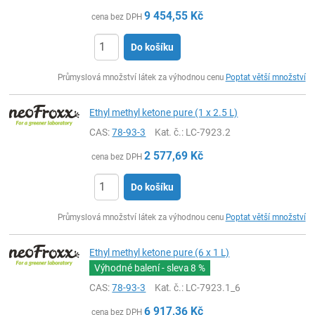
9 454,55
Kč
cena bez DPH
Do košíku
ks
Průmyslová množství látek za výhodnou cenu
Poptat větší množství
Ethyl methyl ketone pure (1 x 2.5 L)
CAS:
78-93-3
Kat. č.
: LC-7923.2
2 577,69
Kč
cena bez DPH
Do košíku
ks
Průmyslová množství látek za výhodnou cenu
Poptat větší množství
Ethyl methyl ketone pure (6 x 1 L)
Výhodné balení - sleva
8 %
CAS:
78-93-3
Kat. č.
: LC-7923.1_6
6 917,36
Kč
cena bez DPH