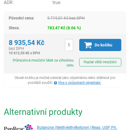
ADR:
true
Původní cena:
9 719,01
Kč
bez DPH
Sleva:
783,47
Kč
(
8.06
%)
8 935,54
Kč
Do košíku
bez DPH
10 812,00
Kč
s DPH
ks
Průmyslová množství látek za výhodnou
Poptat větší množství
cenu
Obsah košíku je možné odeslat jako objednávku nebo stáhnout pro
pozdější použití.
Více o způsobech objednání
.
Alternativní produkty
Butanone (Methylethylketone) (Reag. USP, Ph.