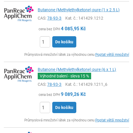
Butanone (Methylethylketone) pure (1 x 2.5 L)
CAS:
78-93-3
Kat. č.
: 141429.1212
4 085,95
Kč
cena bez DPH
Do košíku
ks
Průmyslová množství látek za výhodnou cenu
Poptat větší množství
Butanone (Methylethylketone) pure (6 x 1 L)
Výhodné balení - sleva
15 %
CAS:
78-93-3
Kat. č.
: 141429.1211_6
9 089,26
Kč
cena bez DPH
Do košíku
ks
Průmyslová množství látek za výhodnou cenu
Poptat větší množství