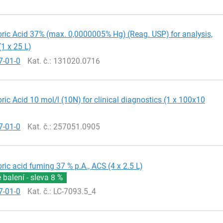
ric Acid 37% (max. 0,0000005% Hg) (Reag. USP) for analysis,
(1 x 25 L)
7-01-0
Kat. č.
: 131020.0716
ric Acid 10 mol/l (10N) for clinical diagnostics (1 x 100x10
7-01-0
Kat. č.
: 257051.0905
ric acid fuming 37 % p.A., ACS (4 x 2.5 L)
balení - sleva
8 %
7-01-0
Kat. č.
: LC-7093.5_4