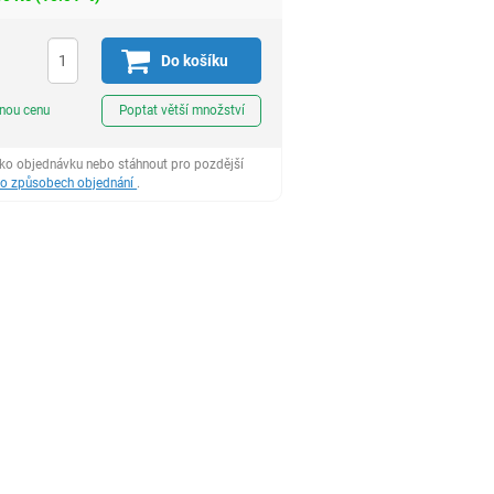
Do košíku
ks
dnou cenu
Poptat větší množství
ako objednávku nebo stáhnout pro pozdější
 o způsobech objednání
.