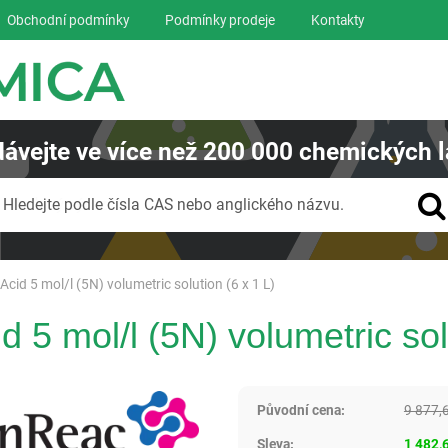
Obchodní podmínky
Podmínky prodeje
Kontakty
ávejte
ve více než
200 000
chemických l
Vyhledávání
Hledejte podle čísla CAS nebo anglického názvu.
Acid 5 mol/l (5N) volumetric solution (6 x 1 L)
d 5 mol/l (5N) volumetric sol
Panreac AppliChem
Původní cena:
9 877,
Sleva:
1 482,