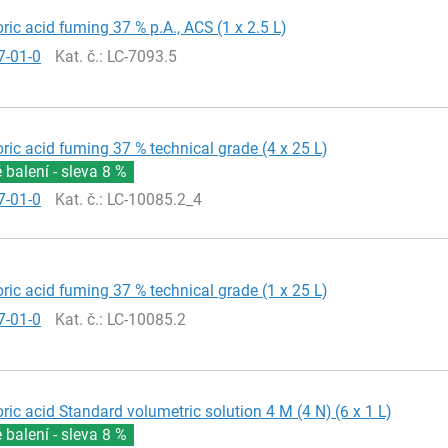
ric acid fuming 37 % p.A., ACS (1 x 2.5 L)
7-01-0
Kat. č.
: LC-7093.5
ric acid fuming 37 % technical grade (4 x 25 L)
balení - sleva
8 %
7-01-0
Kat. č.
: LC-10085.2_4
ric acid fuming 37 % technical grade (1 x 25 L)
7-01-0
Kat. č.
: LC-10085.2
ric acid Standard volumetric solution 4 M (4 N) (6 x 1 L)
balení - sleva
8 %