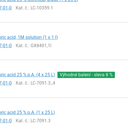
7-01-0
Kat. č.
: LC-10359.1
ric acid, 1M solution (1 x 1 l)
7-01-0
Kat. č.
: GX8401,1l
ric acid 25 % p.A. (4 x 25 L)
Výhodné balení - sleva
8 %
7-01-0
Kat. č.
: LC-7091.3_4
ric acid 25 % p.A. (1 x 25 L)
7-01-0
Kat. č.
: LC-7091.3