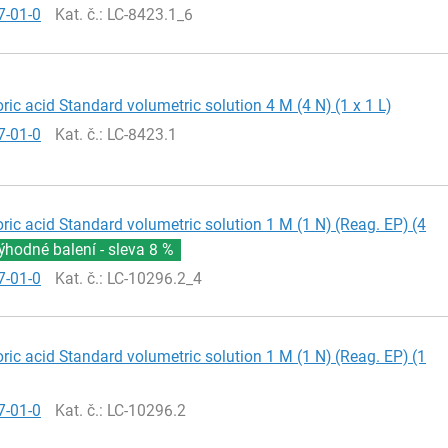
7-01-0
Kat. č.
: LC-8423.1_6
ric acid Standard volumetric solution 4 M (4 N) (1 x 1 L)
7-01-0
Kat. č.
: LC-8423.1
ric acid Standard volumetric solution 1 M (1 N) (Reag. EP) (4
ýhodné balení - sleva
8 %
7-01-0
Kat. č.
: LC-10296.2_4
ric acid Standard volumetric solution 1 M (1 N) (Reag. EP) (1
7-01-0
Kat. č.
: LC-10296.2