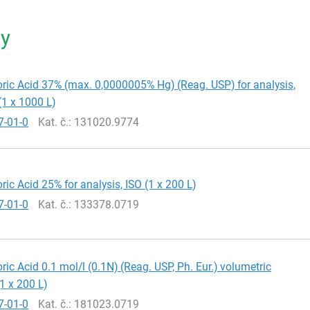
ty
ric Acid 37% (max. 0,0000005% Hg) (Reag. USP) for analysis,
(1 x 1000 L)
7-01-0
Kat. č.
: 131020.9774
ric Acid 25% for analysis, ISO (1 x 200 L)
7-01-0
Kat. č.
: 133378.0719
ric Acid 0.1 mol/l (0.1N) (Reag. USP, Ph. Eur.) volumetric
(1 x 200 L)
7-01-0
Kat. č.
: 181023.0719