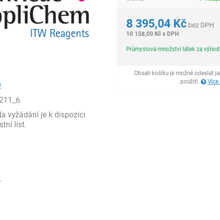
8 395,04
Kč
bez DPH
10 158,00
Kč
s DPH
Průmyslová množství látek za výho
Obsah košíku je možné odeslat j
použití.
Více
0
211_6
 vyžádání je k dispozici
ní list.
7