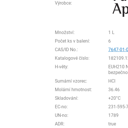
Výrobce:
Množství:
1 L
Počet ks v balení:
6
CAS/ID No.:
7647-01-
Katalogové číslo:
182109.1
H-věty:
EUH210 Na
bezpečnost
Sumární vzorec:
HCl
Molární hmotnost:
36.46
Skladování:
+20°C
EC-no:
231-595-
UN-no:
1789
ADR:
true