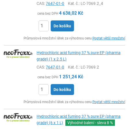
CAS:
7647-01-0
Kat. č.
: LC-7069.2_4
4 638,02
Kč
cena bez DPH
Do košíku
ks
Průmyslová množství látek za výhodnou cenu
Poptat větší množství
Hydrochloric acid fuming 37 % pure EP (pharma
grade) (1 x 2.5 L)
CAS:
7647-01-0
Kat. č.
: LC-7069.2
1 251,24
Kč
cena bez DPH
Do košíku
ks
Průmyslová množství látek za výhodnou cenu
Poptat větší množství
Hydrochloric acid fuming 37 % pure EP (pharma
grade) (6 x 1 L)
Výhodné balení - sleva
8 %