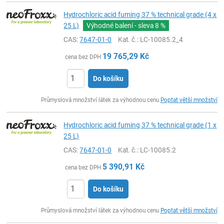
Hydrochloric acid fuming 37 % technical grade (4 x
25 L)
Výhodné balení - sleva
8 %
CAS:
7647-01-0
Kat. č.
: LC-10085.2_4
19 765,29
Kč
cena bez DPH
Do košíku
ks
Průmyslová množství látek za výhodnou cenu
Poptat větší množství
Hydrochloric acid fuming 37 % technical grade (1 x
25 L)
CAS:
7647-01-0
Kat. č.
: LC-10085.2
5 390,91
Kč
cena bez DPH
Do košíku
ks
Průmyslová množství látek za výhodnou cenu
Poptat větší množství