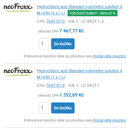
Hydrochloric acid Standard volumetric solution 4
M (4 N) (6 x 1 L)
Výhodné balení - sleva
8 %
CAS:
7647-01-0
Kat. č.
: LC-8423.1_6
7 467,77
Kč
cena bez DPH
Do košíku
ks
Průmyslová množství látek za výhodnou cenu
Poptat větší množství
Hydrochloric acid Standard volumetric solution 4
M (4 N) (1 x 1 L)
CAS:
7647-01-0
Kat. č.
: LC-8423.1
1 352,89
Kč
cena bez DPH
Do košíku
ks
Průmyslová množství látek za výhodnou cenu
Poptat větší množství