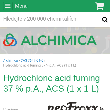
Menu
Ko
Vyhledávejte
Vyhledávání
ve více než
200 000
chemických látkách
Hledej
Alchimica
CAS 7647-01-0
Hydrochloric acid fuming 37 % p.A., ACS (1 x 1 L)
Hydrochloric acid fuming
37 % p.A., ACS (1 x 1 L)
neo