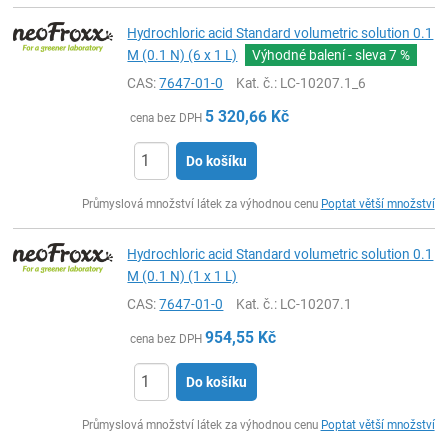
Hydrochloric acid Standard volumetric solution 0.1
M (0.1 N) (6 x 1 L)
Výhodné balení - sleva
7 %
CAS:
7647-01-0
Kat. č.
: LC-10207.1_6
5 320,66
Kč
cena bez DPH
Do košíku
ks
Průmyslová množství látek za výhodnou cenu
Poptat větší množství
Hydrochloric acid Standard volumetric solution 0.1
M (0.1 N) (1 x 1 L)
CAS:
7647-01-0
Kat. č.
: LC-10207.1
954,55
Kč
cena bez DPH
Do košíku
ks
Průmyslová množství látek za výhodnou cenu
Poptat větší množství