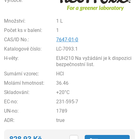
Výrobce:
Množství:
1 L
Počet ks v balení:
1
CAS/ID No.:
7647-01-0
Katalogové číslo:
LC-7093.1
H-věty:
EUH210 Na vyžádání je k dispozici
bezpečnostní list.
Sumární vzorec:
HCl
Molární hmotnost:
36.46
Skladování:
+20°C
EC-no:
231-595-7
UN-no:
1789
ADR:
true
828,93
Kč