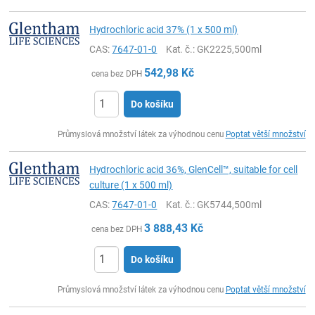
Hydrochloric acid 37% (1 x 500 ml)
CAS:
7647-01-0
Kat. č.
: GK2225,500ml
542,98
Kč
cena bez DPH
Do košíku
ks
Průmyslová množství látek za výhodnou cenu
Poptat větší množství
Hydrochloric acid 36%, GlenCell™, suitable for cell
culture (1 x 500 ml)
CAS:
7647-01-0
Kat. č.
: GK5744,500ml
3 888,43
Kč
cena bez DPH
Do košíku
ks
Průmyslová množství látek za výhodnou cenu
Poptat větší množství