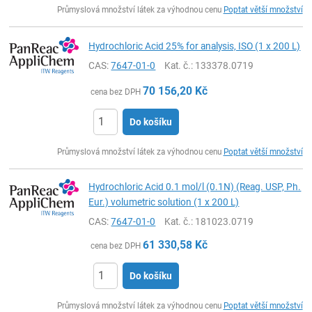
Průmyslová množství látek za výhodnou cenu
Poptat větší množství
Hydrochloric Acid 25% for analysis, ISO (1 x 200 L)
CAS:
7647-01-0
Kat. č.
: 133378.0719
70 156,20
Kč
cena bez DPH
Do košíku
ks
Průmyslová množství látek za výhodnou cenu
Poptat větší množství
Hydrochloric Acid 0.1 mol/l (0.1N) (Reag. USP, Ph.
Eur.) volumetric solution (1 x 200 L)
CAS:
7647-01-0
Kat. č.
: 181023.0719
61 330,58
Kč
cena bez DPH
Do košíku
ks
Průmyslová množství látek za výhodnou cenu
Poptat větší množství