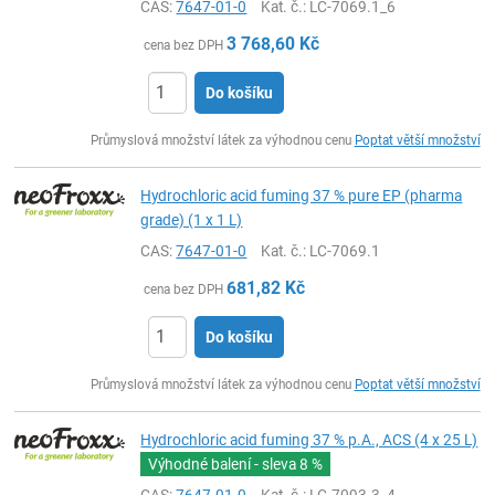
CAS:
7647-01-0
Kat. č.
: LC-7069.1_6
3 768,60
Kč
cena bez DPH
Do košíku
ks
Průmyslová množství látek za výhodnou cenu
Poptat větší množství
Hydrochloric acid fuming 37 % pure EP (pharma
grade) (1 x 1 L)
CAS:
7647-01-0
Kat. č.
: LC-7069.1
681,82
Kč
cena bez DPH
Do košíku
ks
Průmyslová množství látek za výhodnou cenu
Poptat větší množství
Hydrochloric acid fuming 37 % p.A., ACS (4 x 25 L)
Výhodné balení - sleva
8 %
CAS:
7647-01-0
Kat. č.
: LC-7093.3_4