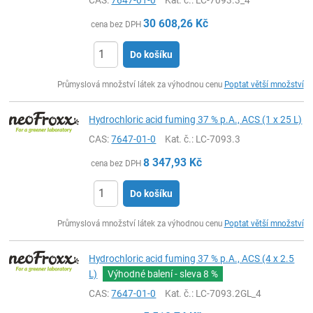
30 608,26
Kč
cena bez DPH
Do košíku
ks
Průmyslová množství látek za výhodnou cenu
Poptat větší množství
Hydrochloric acid fuming 37 % p.A., ACS (1 x 25 L)
CAS:
7647-01-0
Kat. č.
: LC-7093.3
8 347,93
Kč
cena bez DPH
Do košíku
ks
Průmyslová množství látek za výhodnou cenu
Poptat větší množství
Hydrochloric acid fuming 37 % p.A., ACS (4 x 2.5
L)
Výhodné balení - sleva
8 %
CAS:
7647-01-0
Kat. č.
: LC-7093.2GL_4