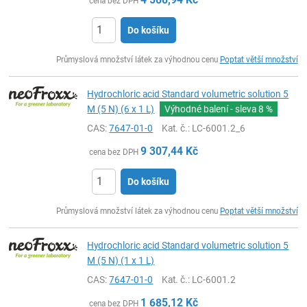
cena bez DPH
Do košíku
ks
Průmyslová množství látek za výhodnou cenu
Poptat větší množství
Hydrochloric acid Standard volumetric solution 5
M (5 N) (6 x 1 L)
Výhodné balení - sleva
8 %
CAS:
7647-01-0
Kat. č.
: LC-6001.2_6
9 307,44
Kč
cena bez DPH
Do košíku
ks
Průmyslová množství látek za výhodnou cenu
Poptat větší množství
Hydrochloric acid Standard volumetric solution 5
M (5 N) (1 x 1 L)
CAS:
7647-01-0
Kat. č.
: LC-6001.2
1 685,12
Kč
cena bez DPH