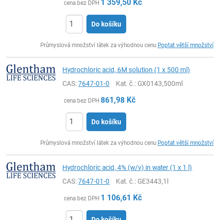
1 359,50
Kč
cena bez DPH
Do košíku
ks
Průmyslová množství látek za výhodnou cenu
Poptat větší množství
Hydrochloric acid, 6M solution (1 x 500 ml)
CAS:
7647-01-0
Kat. č.
: GX0143,500ml
861,98
Kč
cena bez DPH
Do košíku
ks
Průmyslová množství látek za výhodnou cenu
Poptat větší množství
Hydrochloric acid, 4% (w/v) in water (1 x 1 l)
CAS:
7647-01-0
Kat. č.
: GE3443,1l
1 106,61
Kč
cena bez DPH
Do košíku