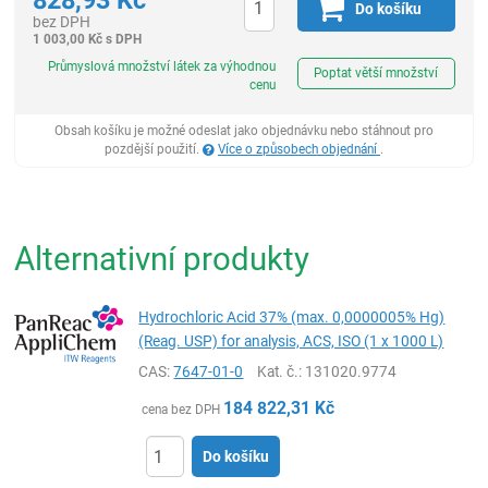
Do košíku
bez DPH
1 003,00
Kč
s DPH
ks
Průmyslová množství látek za výhodnou
Poptat větší množství
cenu
Obsah košíku je možné odeslat jako objednávku nebo stáhnout pro
pozdější použití.
Více o způsobech objednání
.
Alternativní produkty
Hydrochloric Acid 37% (max. 0,0000005% Hg)
(Reag. USP) for analysis, ACS, ISO (1 x 1000 L)
CAS:
7647-01-0
Kat. č.
: 131020.9774
184 822,31
Kč
cena bez DPH
Do košíku
ks