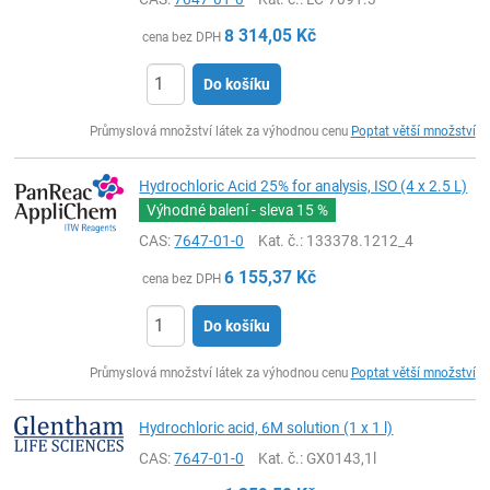
8 314,05
Kč
cena bez DPH
Do košíku
ks
Průmyslová množství látek za výhodnou cenu
Poptat větší množství
Hydrochloric Acid 25% for analysis, ISO (4 x 2.5 L)
Výhodné balení - sleva
15 %
CAS:
7647-01-0
Kat. č.
: 133378.1212_4
6 155,37
Kč
cena bez DPH
Do košíku
ks
Průmyslová množství látek za výhodnou cenu
Poptat větší množství
Hydrochloric acid, 6M solution (1 x 1 l)
CAS:
7647-01-0
Kat. č.
: GX0143,1l