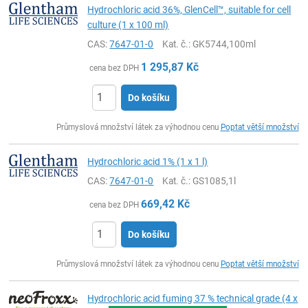
Hydrochloric acid 36%, GlenCell™, suitable for cell
culture (1 x 100 ml)
CAS:
7647-01-0
Kat. č.
: GK5744,100ml
1 295,87
Kč
cena bez DPH
Do košíku
ks
Průmyslová množství látek za výhodnou cenu
Poptat větší množství
Hydrochloric acid 1% (1 x 1 l)
CAS:
7647-01-0
Kat. č.
: GS1085,1l
669,42
Kč
cena bez DPH
Do košíku
ks
Průmyslová množství látek za výhodnou cenu
Poptat větší množství
Hydrochloric acid fuming 37 % technical grade (4 x