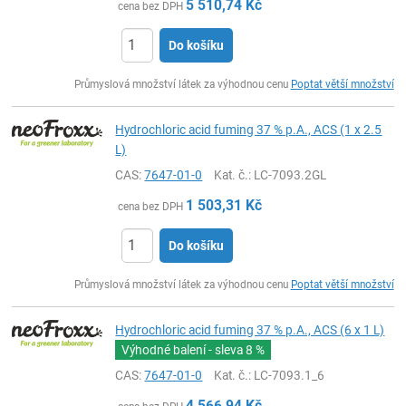
5 510,74
Kč
cena bez DPH
Do košíku
ks
Průmyslová množství látek za výhodnou cenu
Poptat větší množství
Hydrochloric acid fuming 37 % p.A., ACS (1 x 2.5
L)
CAS:
7647-01-0
Kat. č.
: LC-7093.2GL
1 503,31
Kč
cena bez DPH
Do košíku
ks
Průmyslová množství látek za výhodnou cenu
Poptat větší množství
Hydrochloric acid fuming 37 % p.A., ACS (6 x 1 L)
Výhodné balení - sleva
8 %
CAS:
7647-01-0
Kat. č.
: LC-7093.1_6
4 566,94
Kč