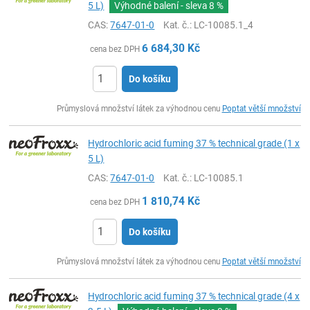
5 L)
Výhodné balení - sleva
8 %
CAS:
7647-01-0
Kat. č.
: LC-10085.1_4
6 684,30
Kč
cena bez DPH
Do košíku
ks
Průmyslová množství látek za výhodnou cenu
Poptat větší množství
Hydrochloric acid fuming 37 % technical grade (1 x
5 L)
CAS:
7647-01-0
Kat. č.
: LC-10085.1
1 810,74
Kč
cena bez DPH
Do košíku
ks
Průmyslová množství látek za výhodnou cenu
Poptat větší množství
Hydrochloric acid fuming 37 % technical grade (4 x