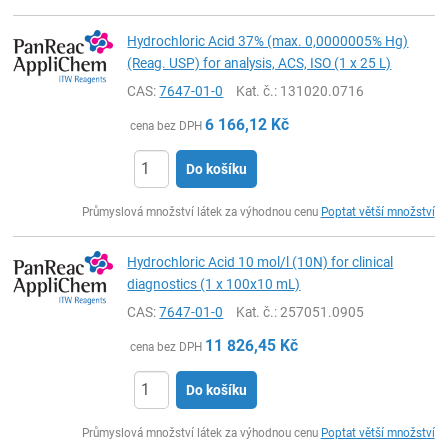
Hydrochloric Acid 37% (max. 0,0000005% Hg)
(Reag. USP) for analysis, ACS, ISO (1 x 25 L)
CAS:
7647-01-0
Kat. č.
: 131020.0716
6 166,12
Kč
cena bez DPH
Do košíku
ks
Průmyslová množství látek za výhodnou cenu
Poptat větší množství
Hydrochloric Acid 10 mol/l (10N) for clinical
diagnostics (1 x 100x10 mL)
CAS:
7647-01-0
Kat. č.
: 257051.0905
11 826,45
Kč
cena bez DPH
Do košíku
ks
Průmyslová množství látek za výhodnou cenu
Poptat větší množství