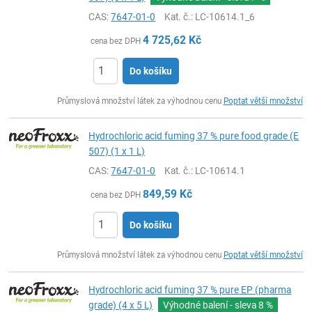
CAS:
7647-01-0
Kat. č.
: LC-10614.1_6
4 725,62
Kč
cena bez DPH
Do košíku
ks
Průmyslová množství látek za výhodnou cenu
Poptat větší množství
Hydrochloric acid fuming 37 % pure food grade (E
507) (1 x 1 L)
CAS:
7647-01-0
Kat. č.
: LC-10614.1
849,59
Kč
cena bez DPH
Do košíku
ks
Průmyslová množství látek za výhodnou cenu
Poptat větší množství
Hydrochloric acid fuming 37 % pure EP (pharma
grade) (4 x 5 L)
Výhodné balení - sleva
8 %