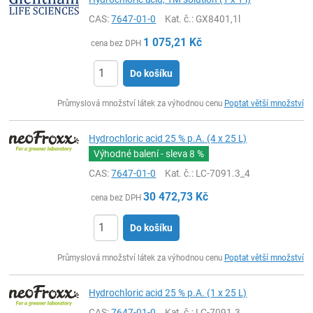
CAS:
7647-01-0
Kat. č.
: GX8401,1l
1 075,21
Kč
cena bez DPH
Do košíku
ks
Průmyslová množství látek za výhodnou cenu
Poptat větší množství
Hydrochloric acid 25 % p.A. (4 x 25 L)
Výhodné balení - sleva
8 %
CAS:
7647-01-0
Kat. č.
: LC-7091.3_4
30 472,73
Kč
cena bez DPH
Do košíku
ks
Průmyslová množství látek za výhodnou cenu
Poptat větší množství
Hydrochloric acid 25 % p.A. (1 x 25 L)
CAS:
7647-01-0
Kat. č.
: LC-7091.3