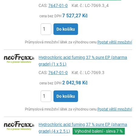
CAS:
7647-01-0
Kat. č.
: LC-7069.3_4
7 527,27
Kč
cena bez DPH
Do košíku
ks
Průmyslová množství látek za výhodnou cenu
Poptat větší množství
Hydrochloric acid fuming 37 % pure EP (pharma
grade) (1 x 5 L)
CAS:
7647-01-0
Kat. č.
: LC-7069.3
2 042,98
Kč
cena bez DPH
Do košíku
ks
Průmyslová množství látek za výhodnou cenu
Poptat větší množství
Hydrochloric acid fuming 37 % pure EP (pharma
grade) (4 x 2.5 L)
Výhodné balení - sleva
7 %