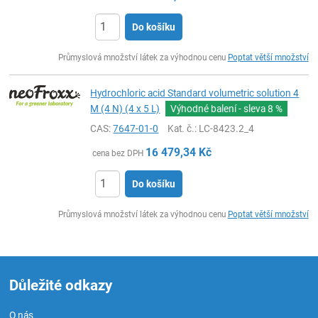
Do košíku
ks
Průmyslová množství látek za výhodnou cenu
Poptat větší množství
Hydrochloric acid Standard volumetric solution 4
M (4 N) (4 x 5 L)
Výhodné balení - sleva
8 %
CAS:
7647-01-0
Kat. č.
: LC-8423.2_4
16 479,34
Kč
cena bez DPH
Do košíku
ks
Průmyslová množství látek za výhodnou cenu
Poptat větší množství
Důležité odkazy
O nás