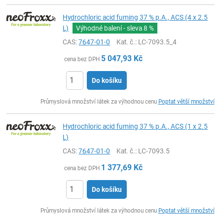
Hydrochloric acid fuming 37 % p.A., ACS (4 x 2.5
L)
Výhodné balení - sleva
8 %
CAS:
7647-01-0
Kat. č.
: LC-7093.5_4
5 047,93
Kč
cena bez DPH
Do košíku
ks
Průmyslová množství látek za výhodnou cenu
Poptat větší množství
Hydrochloric acid fuming 37 % p.A., ACS (1 x 2.5
L)
CAS:
7647-01-0
Kat. č.
: LC-7093.5
1 377,69
Kč
cena bez DPH
Do košíku
ks
Průmyslová množství látek za výhodnou cenu
Poptat větší množství