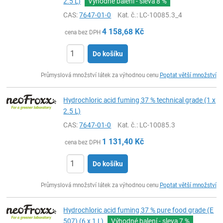
2.5 L)
Výhodné balení - sleva
8 %
CAS:
7647-01-0
Kat. č.
: LC-10085.3_4
4 158,68
Kč
cena bez DPH
Do košíku
ks
Průmyslová množství látek za výhodnou cenu
Poptat větší množství
Hydrochloric acid fuming 37 % technical grade (1 x
2.5 L)
CAS:
7647-01-0
Kat. č.
: LC-10085.3
1 131,40
Kč
cena bez DPH
Do košíku
ks
Průmyslová množství látek za výhodnou cenu
Poptat větší množství
Hydrochloric acid fuming 37 % pure food grade (E
507) (6 x 1 L)
Výhodné balení - sleva
7 %