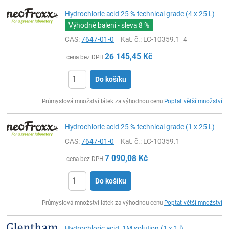
Hydrochloric acid 25 % technical grade (4 x 25 L)
Výhodné balení - sleva
8 %
CAS:
7647-01-0
Kat. č.
: LC-10359.1_4
26 145,45
Kč
cena bez DPH
Do košíku
ks
Průmyslová množství látek za výhodnou cenu
Poptat větší množství
Hydrochloric acid 25 % technical grade (1 x 25 L)
CAS:
7647-01-0
Kat. č.
: LC-10359.1
7 090,08
Kč
cena bez DPH
Do košíku
ks
Průmyslová množství látek za výhodnou cenu
Poptat větší množství
Hydrochloric acid, 1M solution (1 x 1 l)