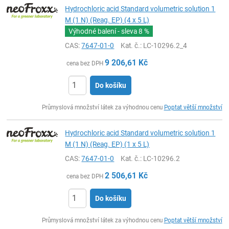
Hydrochloric acid Standard volumetric solution 1
M (1 N) (Reag. EP) (4 x 5 L)
Výhodné balení - sleva
8 %
CAS:
7647-01-0
Kat. č.
: LC-10296.2_4
9 206,61
Kč
cena bez DPH
Do košíku
ks
Průmyslová množství látek za výhodnou cenu
Poptat větší množství
Hydrochloric acid Standard volumetric solution 1
M (1 N) (Reag. EP) (1 x 5 L)
CAS:
7647-01-0
Kat. č.
: LC-10296.2
2 506,61
Kč
cena bez DPH
Do košíku
ks
Průmyslová množství látek za výhodnou cenu
Poptat větší množství