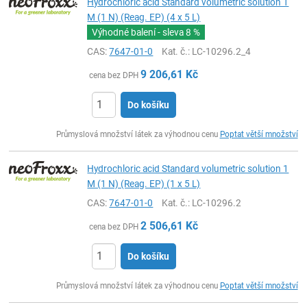
Hydrochloric acid Standard volumetric solution 1
M (1 N) (Reag. EP) (4 x 5 L)
Výhodné balení - sleva
8 %
CAS:
7647-01-0
Kat. č.
: LC-10296.2_4
9 206,61
Kč
cena bez DPH
Do košíku
ks
Průmyslová množství látek za výhodnou cenu
Poptat větší množství
Hydrochloric acid Standard volumetric solution 1
M (1 N) (Reag. EP) (1 x 5 L)
CAS:
7647-01-0
Kat. č.
: LC-10296.2
2 506,61
Kč
cena bez DPH
Do košíku
ks
Průmyslová množství látek za výhodnou cenu
Poptat větší množství