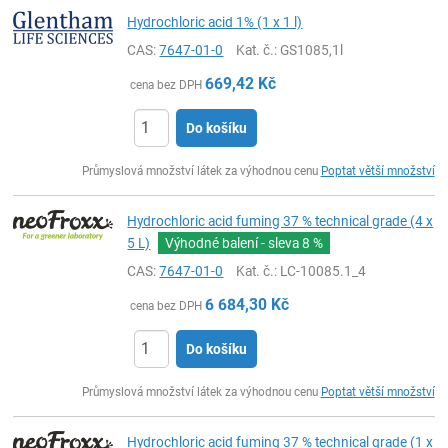
Hydrochloric acid 1% (1 x 1 l)
CAS:
7647-01-0
Kat. č.
: GS1085,1l
669,42
Kč
cena bez DPH
Do košíku
ks
Průmyslová množství látek za výhodnou cenu
Poptat větší množství
Hydrochloric acid fuming 37 % technical grade (4 x
5 L)
Výhodné balení - sleva
8 %
CAS:
7647-01-0
Kat. č.
: LC-10085.1_4
6 684,30
Kč
cena bez DPH
Do košíku
ks
Průmyslová množství látek za výhodnou cenu
Poptat větší množství
Hydrochloric acid fuming 37 % technical grade (1 x