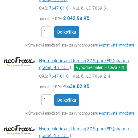
CAS:
7647-01-0
Kat. č.
: LC-7069.3
2 042,98
Kč
cena bez DPH
Do košíku
ks
Průmyslová množství látek za výhodnou cenu
Poptat větší množství
Hydrochloric acid fuming 37 % pure EP (pharma
grade) (4 x 2.5 L)
Výhodné balení - sleva
7 %
CAS:
7647-01-0
Kat. č.
: LC-7069.2_4
4 638,02
Kč
cena bez DPH
Do košíku
ks
Průmyslová množství látek za výhodnou cenu
Poptat větší množství
Hydrochloric acid fuming 37 % pure EP (pharma
grade) (1 x 2.5 L)