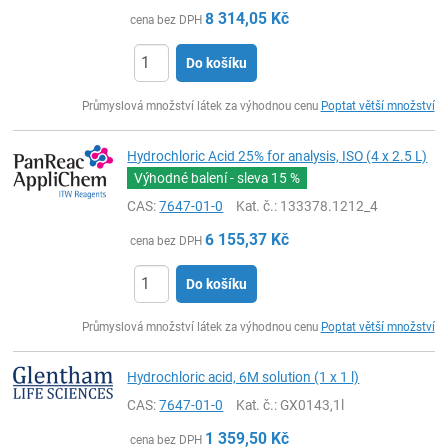
8 314,05
Kč
cena bez DPH
Do košíku
ks
Průmyslová množství látek za výhodnou cenu
Poptat větší množství
Hydrochloric Acid 25% for analysis, ISO (4 x 2.5 L)
Výhodné balení - sleva
15 %
CAS:
7647-01-0
Kat. č.
: 133378.1212_4
6 155,37
Kč
cena bez DPH
Do košíku
ks
Průmyslová množství látek za výhodnou cenu
Poptat větší množství
Hydrochloric acid, 6M solution (1 x 1 l)
CAS:
7647-01-0
Kat. č.
: GX0143,1l
1 359,50
Kč
cena bez DPH