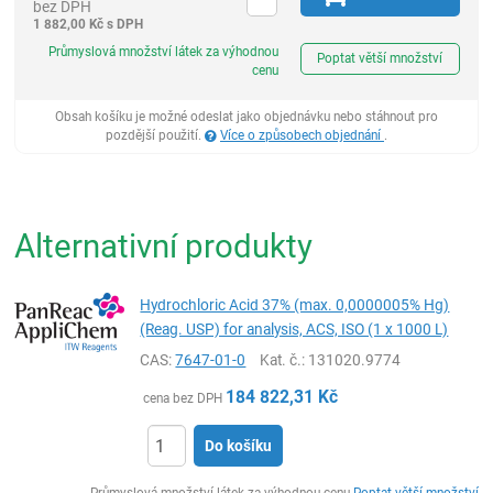
bez DPH
1 882,00
Kč
s DPH
ks
Průmyslová množství látek za výhodnou
Poptat větší množství
cenu
Obsah košíku je možné odeslat jako objednávku nebo stáhnout pro
pozdější použití.
Více o způsobech objednání
.
Alternativní produkty
Hydrochloric Acid 37% (max. 0,0000005% Hg)
(Reag. USP) for analysis, ACS, ISO (1 x 1000 L)
CAS:
7647-01-0
Kat. č.
: 131020.9774
184 822,31
Kč
cena bez DPH
Do košíku
ks