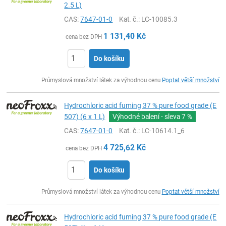
2.5 L)
CAS:
7647-01-0
Kat. č.
: LC-10085.3
1 131,40
Kč
cena bez DPH
Do košíku
ks
Průmyslová množství látek za výhodnou cenu
Poptat větší množství
Hydrochloric acid fuming 37 % pure food grade (E
507) (6 x 1 L)
Výhodné balení - sleva
7 %
CAS:
7647-01-0
Kat. č.
: LC-10614.1_6
4 725,62
Kč
cena bez DPH
Do košíku
ks
Průmyslová množství látek za výhodnou cenu
Poptat větší množství
Hydrochloric acid fuming 37 % pure food grade (E