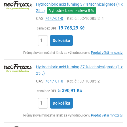
Hydrochloric acid fuming 37 % technical grade (4 x
25 L)
Výhodné balení - sleva
8 %
CAS:
7647-01-0
Kat. č.
: LC-10085.2_4
19 765,29
Kč
cena bez DPH
Do košíku
ks
Průmyslová množství látek za výhodnou cenu
Poptat větší množství
Hydrochloric acid fuming 37 % technical grade (1 x
25 L)
CAS:
7647-01-0
Kat. č.
: LC-10085.2
5 390,91
Kč
cena bez DPH
Do košíku
ks
Průmyslová množství látek za výhodnou cenu
Poptat větší množství