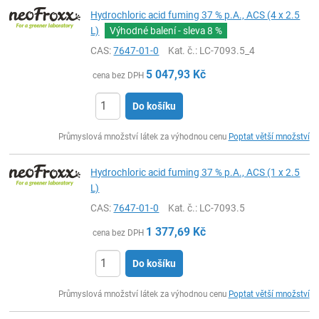
Hydrochloric acid fuming 37 % p.A., ACS (4 x 2.5
L)
Výhodné balení - sleva
8 %
CAS:
7647-01-0
Kat. č.
: LC-7093.5_4
5 047,93
Kč
cena bez DPH
Do košíku
ks
Průmyslová množství látek za výhodnou cenu
Poptat větší množství
Hydrochloric acid fuming 37 % p.A., ACS (1 x 2.5
L)
CAS:
7647-01-0
Kat. č.
: LC-7093.5
1 377,69
Kč
cena bez DPH
Do košíku
ks
Průmyslová množství látek za výhodnou cenu
Poptat větší množství