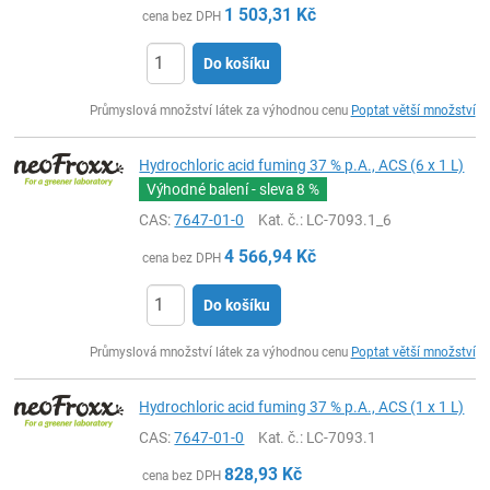
1 503,31
Kč
cena bez DPH
Do košíku
ks
Průmyslová množství látek za výhodnou cenu
Poptat větší množství
Hydrochloric acid fuming 37 % p.A., ACS (6 x 1 L)
Výhodné balení - sleva
8 %
CAS:
7647-01-0
Kat. č.
: LC-7093.1_6
4 566,94
Kč
cena bez DPH
Do košíku
ks
Průmyslová množství látek za výhodnou cenu
Poptat větší množství
Hydrochloric acid fuming 37 % p.A., ACS (1 x 1 L)
CAS:
7647-01-0
Kat. č.
: LC-7093.1
828,93
Kč
cena bez DPH