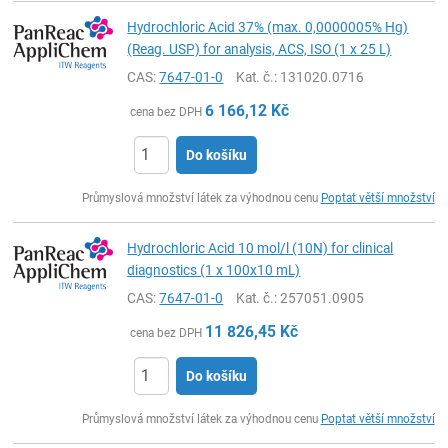
Hydrochloric Acid 37% (max. 0,0000005% Hg)
(Reag. USP) for analysis, ACS, ISO (1 x 25 L)
CAS:
7647-01-0
Kat. č.
: 131020.0716
6 166,12
Kč
cena bez DPH
Do košíku
ks
Průmyslová množství látek za výhodnou cenu
Poptat větší množství
Hydrochloric Acid 10 mol/l (10N) for clinical
diagnostics (1 x 100x10 mL)
CAS:
7647-01-0
Kat. č.
: 257051.0905
11 826,45
Kč
cena bez DPH
Do košíku
ks
Průmyslová množství látek za výhodnou cenu
Poptat větší množství