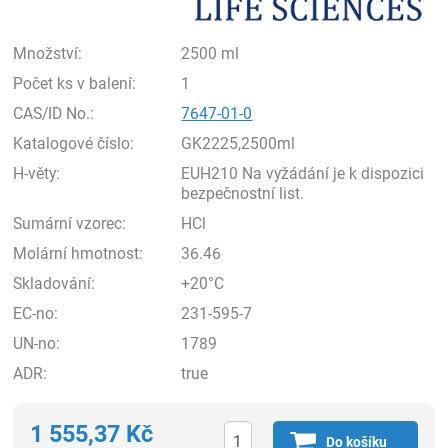
Množství:
2500 ml
Počet ks v balení:
1
CAS/ID No.:
7647-01-0
Katalogové číslo:
GK2225,2500ml
H-věty:
EUH210 Na vyžádání je k dispozici
bezpečnostní list.
Sumární vzorec:
HCl
Molární hmotnost:
36.46
Skladování:
+20°C
EC-no:
231-595-7
UN-no:
1789
ADR:
true
1 555,37
Kč
Do košíku