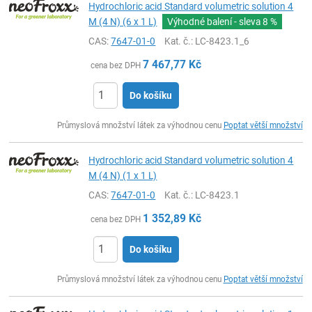
Hydrochloric acid Standard volumetric solution 4
M (4 N) (6 x 1 L)
Výhodné balení - sleva
8 %
CAS:
7647-01-0
Kat. č.
: LC-8423.1_6
7 467,77
Kč
cena bez DPH
Do košíku
ks
Průmyslová množství látek za výhodnou cenu
Poptat větší množství
Hydrochloric acid Standard volumetric solution 4
M (4 N) (1 x 1 L)
CAS:
7647-01-0
Kat. č.
: LC-8423.1
1 352,89
Kč
cena bez DPH
Do košíku
ks
Průmyslová množství látek za výhodnou cenu
Poptat větší množství