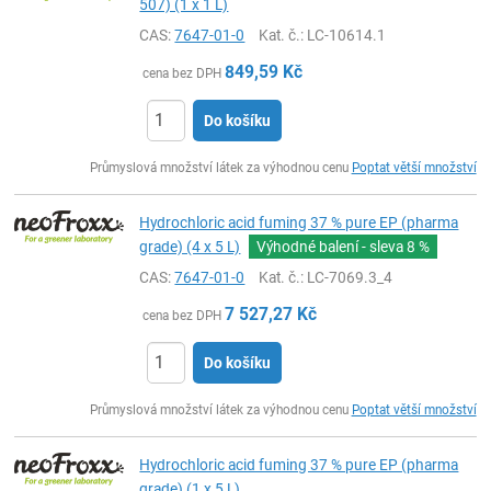
507) (1 x 1 L)
CAS:
7647-01-0
Kat. č.
: LC-10614.1
849,59
Kč
cena bez DPH
Do košíku
ks
Průmyslová množství látek za výhodnou cenu
Poptat větší množství
Hydrochloric acid fuming 37 % pure EP (pharma
grade) (4 x 5 L)
Výhodné balení - sleva
8 %
CAS:
7647-01-0
Kat. č.
: LC-7069.3_4
7 527,27
Kč
cena bez DPH
Do košíku
ks
Průmyslová množství látek za výhodnou cenu
Poptat větší množství
Hydrochloric acid fuming 37 % pure EP (pharma
grade) (1 x 5 L)