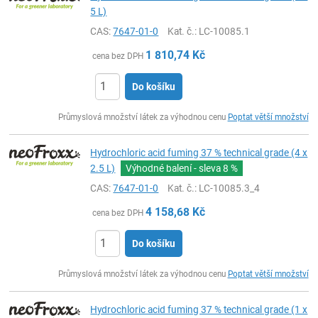
5 L)
CAS:
7647-01-0
Kat. č.
: LC-10085.1
1 810,74
Kč
cena bez DPH
Do košíku
ks
Průmyslová množství látek za výhodnou cenu
Poptat větší množství
Hydrochloric acid fuming 37 % technical grade (4 x
2.5 L)
Výhodné balení - sleva
8 %
CAS:
7647-01-0
Kat. č.
: LC-10085.3_4
4 158,68
Kč
cena bez DPH
Do košíku
ks
Průmyslová množství látek za výhodnou cenu
Poptat větší množství
Hydrochloric acid fuming 37 % technical grade (1 x