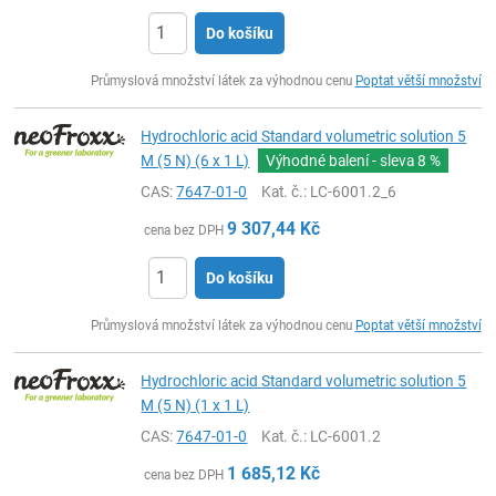
Do košíku
ks
Průmyslová množství látek za výhodnou cenu
Poptat větší množství
Hydrochloric acid Standard volumetric solution 5
M (5 N) (6 x 1 L)
Výhodné balení - sleva
8 %
CAS:
7647-01-0
Kat. č.
: LC-6001.2_6
9 307,44
Kč
cena bez DPH
Do košíku
ks
Průmyslová množství látek za výhodnou cenu
Poptat větší množství
Hydrochloric acid Standard volumetric solution 5
M (5 N) (1 x 1 L)
CAS:
7647-01-0
Kat. č.
: LC-6001.2
1 685,12
Kč
cena bez DPH