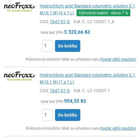
Hydrochloric acid Standard volumetric solution 0.1
M (0.1 N) (6 x 1 L)
Výhodné balení - sleva
7 %
CAS:
7647-01-0
Kat. č.
: LC-10207.1_6
5 320,66
Kč
cena bez DPH
Do košíku
ks
Průmyslová množství látek za výhodnou cenu
Poptat větší množství
Hydrochloric acid Standard volumetric solution 0.1
M (0.1 N) (1 x 1 L)
CAS:
7647-01-0
Kat. č.
: LC-10207.1
954,55
Kč
cena bez DPH
Do košíku
ks
Průmyslová množství látek za výhodnou cenu
Poptat větší množství