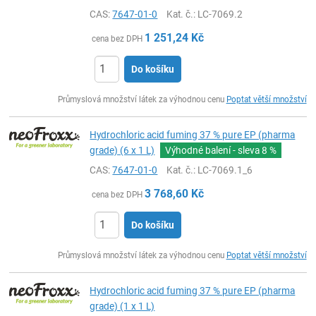
CAS:
7647-01-0
Kat. č.
: LC-7069.2
1 251,24
Kč
cena bez DPH
Do košíku
ks
Průmyslová množství látek za výhodnou cenu
Poptat větší množství
Hydrochloric acid fuming 37 % pure EP (pharma
grade) (6 x 1 L)
Výhodné balení - sleva
8 %
CAS:
7647-01-0
Kat. č.
: LC-7069.1_6
3 768,60
Kč
cena bez DPH
Do košíku
ks
Průmyslová množství látek za výhodnou cenu
Poptat větší množství
Hydrochloric acid fuming 37 % pure EP (pharma
grade) (1 x 1 L)