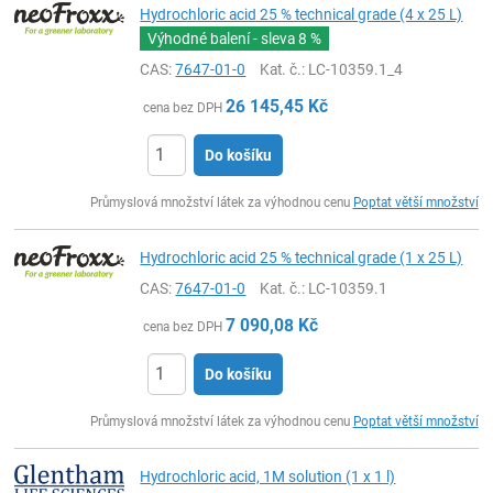
Hydrochloric acid 25 % technical grade (4 x 25 L)
Výhodné balení - sleva
8 %
CAS:
7647-01-0
Kat. č.
: LC-10359.1_4
26 145,45
Kč
cena bez DPH
Do košíku
ks
Průmyslová množství látek za výhodnou cenu
Poptat větší množství
Hydrochloric acid 25 % technical grade (1 x 25 L)
CAS:
7647-01-0
Kat. č.
: LC-10359.1
7 090,08
Kč
cena bez DPH
Do košíku
ks
Průmyslová množství látek za výhodnou cenu
Poptat větší množství
Hydrochloric acid, 1M solution (1 x 1 l)