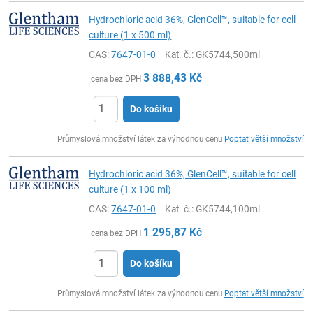
Hydrochloric acid 36%, GlenCell™, suitable for cell
culture (1 x 500 ml)
CAS:
7647-01-0
Kat. č.
: GK5744,500ml
3 888,43
Kč
cena bez DPH
Do košíku
ks
Průmyslová množství látek za výhodnou cenu
Poptat větší množství
Hydrochloric acid 36%, GlenCell™, suitable for cell
culture (1 x 100 ml)
CAS:
7647-01-0
Kat. č.
: GK5744,100ml
1 295,87
Kč
cena bez DPH
Do košíku
ks
Průmyslová množství látek za výhodnou cenu
Poptat větší množství