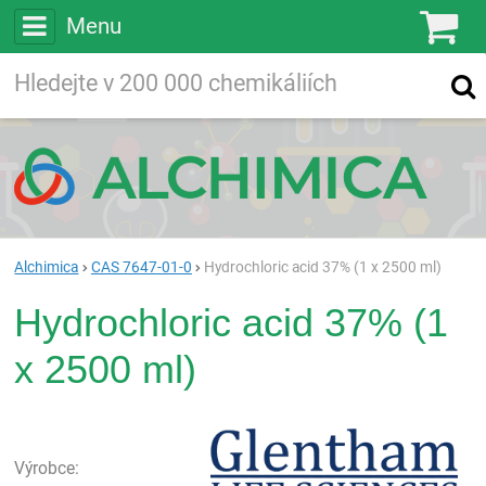
Menu
Ko
Vyhledávejte
Vyhledávání
ve více než
200 000
chemických látkách
Hledej
Alchimica
CAS 7647-01-0
Hydrochloric acid 37% (1 x 2500 ml)
Hydrochloric acid 37% (1
x 2500 ml)
Gle
Výrobce: