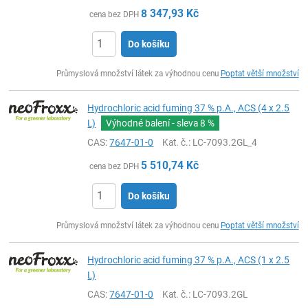
8 347,93
Kč
cena bez DPH
Do košíku
ks
Průmyslová množství látek za výhodnou cenu
Poptat větší množství
Hydrochloric acid fuming 37 % p.A., ACS (4 x 2.5
L)
Výhodné balení - sleva
8 %
CAS:
7647-01-0
Kat. č.
: LC-7093.2GL_4
5 510,74
Kč
cena bez DPH
Do košíku
ks
Průmyslová množství látek za výhodnou cenu
Poptat větší množství
Hydrochloric acid fuming 37 % p.A., ACS (1 x 2.5
L)
CAS:
7647-01-0
Kat. č.
: LC-7093.2GL