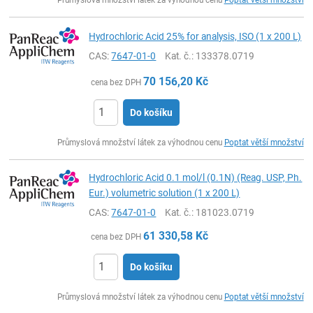
Průmyslová množství látek za výhodnou cenu
Poptat větší množství
Hydrochloric Acid 25% for analysis, ISO (1 x 200 L)
CAS:
7647-01-0
Kat. č.
: 133378.0719
70 156,20
Kč
cena bez DPH
Do košíku
ks
Průmyslová množství látek za výhodnou cenu
Poptat větší množství
Hydrochloric Acid 0.1 mol/l (0.1N) (Reag. USP, Ph.
Eur.) volumetric solution (1 x 200 L)
CAS:
7647-01-0
Kat. č.
: 181023.0719
61 330,58
Kč
cena bez DPH
Do košíku
ks
Průmyslová množství látek za výhodnou cenu
Poptat větší množství