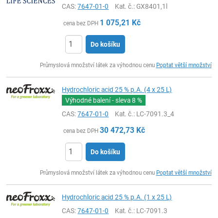
CAS:
7647-01-0
Kat. č.
: GX8401,1l
1 075,21
Kč
cena bez DPH
Do košíku
ks
Průmyslová množství látek za výhodnou cenu
Poptat větší množství
Hydrochloric acid 25 % p.A. (4 x 25 L)
Výhodné balení - sleva
8 %
CAS:
7647-01-0
Kat. č.
: LC-7091.3_4
30 472,73
Kč
cena bez DPH
Do košíku
ks
Průmyslová množství látek za výhodnou cenu
Poptat větší množství
Hydrochloric acid 25 % p.A. (1 x 25 L)
CAS:
7647-01-0
Kat. č.
: LC-7091.3