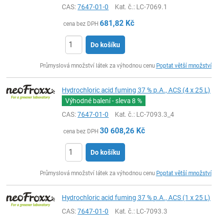
CAS:
7647-01-0
Kat. č.
: LC-7069.1
681,82
Kč
cena bez DPH
Do košíku
ks
Průmyslová množství látek za výhodnou cenu
Poptat větší množství
Hydrochloric acid fuming 37 % p.A., ACS (4 x 25 L)
Výhodné balení - sleva
8 %
CAS:
7647-01-0
Kat. č.
: LC-7093.3_4
30 608,26
Kč
cena bez DPH
Do košíku
ks
Průmyslová množství látek za výhodnou cenu
Poptat větší množství
Hydrochloric acid fuming 37 % p.A., ACS (1 x 25 L)
CAS:
7647-01-0
Kat. č.
: LC-7093.3