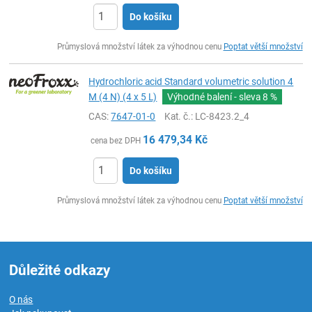
Do košíku
ks
Průmyslová množství látek za výhodnou cenu
Poptat větší množství
Hydrochloric acid Standard volumetric solution 4
M (4 N) (4 x 5 L)
Výhodné balení - sleva
8 %
CAS:
7647-01-0
Kat. č.
: LC-8423.2_4
16 479,34
Kč
cena bez DPH
Do košíku
ks
Průmyslová množství látek za výhodnou cenu
Poptat větší množství
Důležité odkazy
O nás