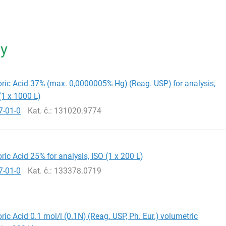
ty
ric Acid 37% (max. 0,0000005% Hg) (Reag. USP) for analysis,
(1 x 1000 L)
7-01-0
Kat. č.
: 131020.9774
ric Acid 25% for analysis, ISO (1 x 200 L)
7-01-0
Kat. č.
: 133378.0719
ric Acid 0.1 mol/l (0.1N) (Reag. USP, Ph. Eur.) volumetric