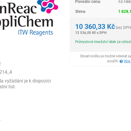
Původní cena:
12 188
Sleva:
1 828,
10 360,33
Kč
bez DP
12 536,00
Kč
s DPH
Průmyslová množství látek za výho
Obsah košíku je možné odeslat j
použití.
Více
0
214_4
 vyžádání je k dispozici
ní list.
7