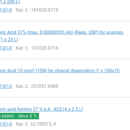
(1 x 200 L)
7-01-0
Kat. č.
: 181023.0719
ric Acid 37% (max. 0,0000005% Hg) (Reag. USP) for analysis,
(1 x 25 L)
7-01-0
Kat. č.
: 131020.0716
ric Acid 10 mol/l (10N) for clinical diagnostics (1 x 100x10
7-01-0
Kat. č.
: 257051.0905
ric acid fuming 37 % p.A., ACS (4 x 2.5 L)
balení - sleva
8 %
7-01-0
Kat. č.
: LC-7093.5_4