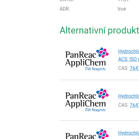
ADR:
true
Alternativní produk
Hydrochlo
ACS, ISO 
CAS:
764
Hydrochlo
CAS:
764
Hydrochlo