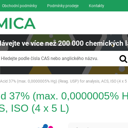
Obchodní podmínky
Podmínky prodeje
Kontakty
ávejte
ve více než
200 000
chemických l
Vyhledávání
Hledejte podle čísla CAS nebo anglického názvu.
Acid 37% (max. 0,0000005% Hg) (Reag. USP) for analysis, ACS, ISO (4 x 5 
cid 37% (max. 0,0000005% 
S, ISO (4 x 5 L)
Panreac AppliChem