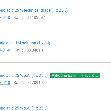
ric acid 25 % technical grade (1 x 25 L)
7-01-0
Kat. č.
: LC-10359.1
ric acid, 1M solution (1 x 1 l)
7-01-0
Kat. č.
: GX8401,1l
ric acid 25 % p.A. (4 x 25 L)
Výhodné balení - sleva
8 %
7-01-0
Kat. č.
: LC-7091.3_4
ric acid 25 % p.A. (1 x 25 L)