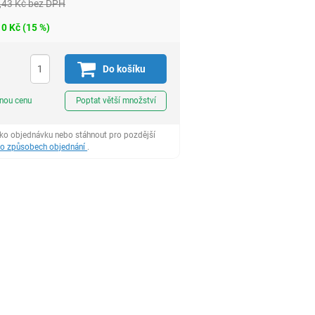
,43
Kč
bez DPH
10
Kč
(
15
%)
H
Do košíku
ks
dnou cenu
Poptat větší množství
ako objednávku nebo stáhnout pro pozdější
 o způsobech objednání
.