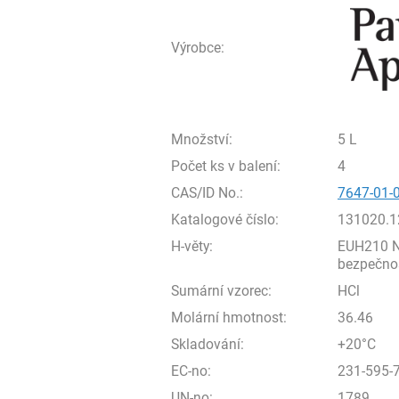
Výrobce:
Množství:
5 L
Počet ks v balení:
4
CAS/ID No.:
7647-01-
Katalogové číslo:
131020.1
H-věty:
EUH210 Na
bezpečnost
Sumární vzorec:
HCl
Molární hmotnost:
36.46
Skladování:
+20°C
EC-no:
231-595-
UN-no:
1789