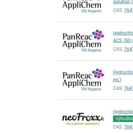
solution 
CAS:
764
Hydrochlo
ACS, ISO 
CAS:
764
Hydrochlo
mL)
CAS:
764
Hydrochlo
Výhodné 
CAS:
764