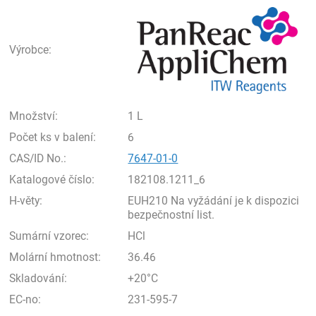
Pan
Výrobce:
Množství:
1 L
Počet ks v balení:
6
CAS/ID No.:
7647-01-0
Katalogové číslo:
182108.1211_6
H-věty:
EUH210 Na vyžádání je k dispozici
bezpečnostní list.
Sumární vzorec:
HCl
Molární hmotnost:
36.46
Skladování:
+20°C
EC-no:
231-595-7