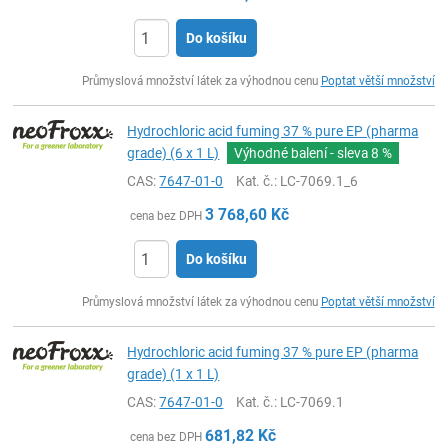
Do košíku
ks
Průmyslová množství látek za výhodnou cenu
Poptat větší množství
Hydrochloric acid fuming 37 % pure EP (pharma
grade) (6 x 1 L)
Výhodné balení - sleva
8 %
CAS:
7647-01-0
Kat. č.
: LC-7069.1_6
3 768,60
Kč
cena bez DPH
Do košíku
ks
Průmyslová množství látek za výhodnou cenu
Poptat větší množství
Hydrochloric acid fuming 37 % pure EP (pharma
grade) (1 x 1 L)
CAS:
7647-01-0
Kat. č.
: LC-7069.1
681,82
Kč
cena bez DPH