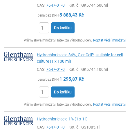
CAS:
7647-01-0
Kat. č.
: GK5744,500ml
3 888,43
Kč
cena bez DPH
Do košíku
ks
Průmyslová množství látek za výhodnou cenu
Poptat větší množství
Hydrochloric acid 36%, GlenCell™, suitable for cell
culture (1 x 100 ml)
CAS:
7647-01-0
Kat. č.
: GK5744,100ml
1 295,87
Kč
cena bez DPH
Do košíku
ks
Průmyslová množství látek za výhodnou cenu
Poptat větší množství
Hydrochloric acid 1% (1 x 1 l)
CAS:
7647-01-0
Kat. č.
: GS1085,1l