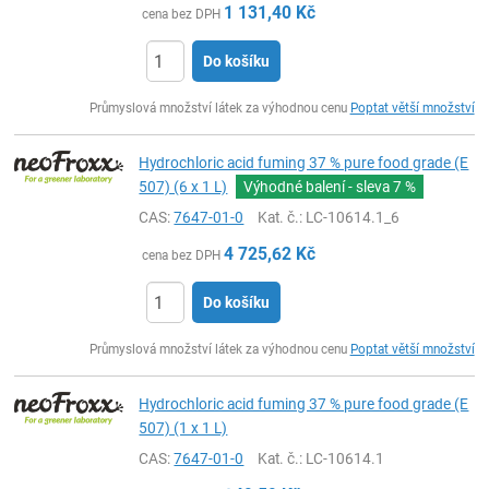
1 131,40
Kč
cena bez DPH
Do košíku
ks
Průmyslová množství látek za výhodnou cenu
Poptat větší množství
Hydrochloric acid fuming 37 % pure food grade (E
507) (6 x 1 L)
Výhodné balení - sleva
7 %
CAS:
7647-01-0
Kat. č.
: LC-10614.1_6
4 725,62
Kč
cena bez DPH
Do košíku
ks
Průmyslová množství látek za výhodnou cenu
Poptat větší množství
Hydrochloric acid fuming 37 % pure food grade (E
507) (1 x 1 L)
CAS:
7647-01-0
Kat. č.
: LC-10614.1