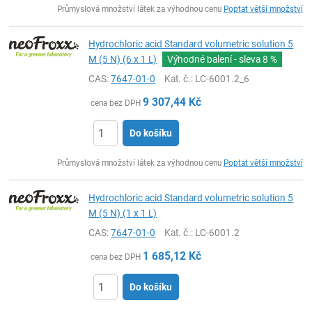
Průmyslová množství látek za výhodnou cenu
Poptat větší množství
Hydrochloric acid Standard volumetric solution 5
M (5 N) (6 x 1 L)
Výhodné balení - sleva
8 %
CAS:
7647-01-0
Kat. č.
: LC-6001.2_6
9 307,44
Kč
cena bez DPH
Do košíku
ks
Průmyslová množství látek za výhodnou cenu
Poptat větší množství
Hydrochloric acid Standard volumetric solution 5
M (5 N) (1 x 1 L)
CAS:
7647-01-0
Kat. č.
: LC-6001.2
1 685,12
Kč
cena bez DPH
Do košíku
ks