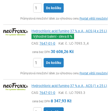
Do košíku
ks
Průmyslová množství látek za výhodnou cenu
Poptat větší množství
Hydrochloric acid fuming 37 % p.A., ACS (4 x 25 L)
Výhodné balení - sleva
8 %
CAS:
7647-01-0
Kat. č.
: LC-7093.3_4
30 608,26
Kč
cena bez DPH
Do košíku
ks
Průmyslová množství látek za výhodnou cenu
Poptat větší množství
Hydrochloric acid fuming 37 % p.A., ACS (1 x 25 L)
CAS:
7647-01-0
Kat. č.
: LC-7093.3
8 347,93
Kč
cena bez DPH