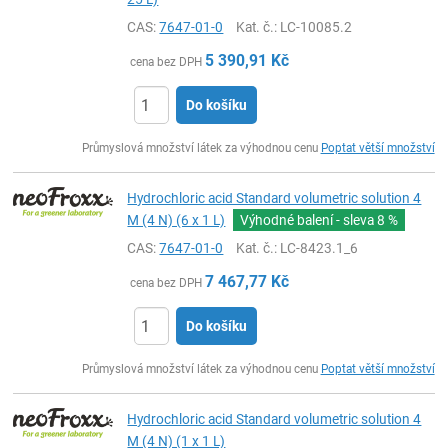
CAS:
7647-01-0
Kat. č.
: LC-10085.2
5 390,91
Kč
cena bez DPH
Do košíku
ks
Průmyslová množství látek za výhodnou cenu
Poptat větší množství
Hydrochloric acid Standard volumetric solution 4
M (4 N) (6 x 1 L)
Výhodné balení - sleva
8 %
CAS:
7647-01-0
Kat. č.
: LC-8423.1_6
7 467,77
Kč
cena bez DPH
Do košíku
ks
Průmyslová množství látek za výhodnou cenu
Poptat větší množství
Hydrochloric acid Standard volumetric solution 4
M (4 N) (1 x 1 L)