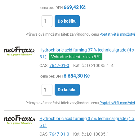
669,42
Kč
cena bez DPH
Do košíku
ks
Průmyslová množství látek za výhodnou cenu
Poptat větší množství
Hydrochloric acid fuming 37 % technical grade (4 x
5 L)
Výhodné balení - sleva
8 %
CAS:
7647-01-0
Kat. č.
: LC-10085.1_4
6 684,30
Kč
cena bez DPH
Do košíku
ks
Průmyslová množství látek za výhodnou cenu
Poptat větší množství
Hydrochloric acid fuming 37 % technical grade (1 x
5 L)
CAS:
7647-01-0
Kat. č.
: LC-10085.1