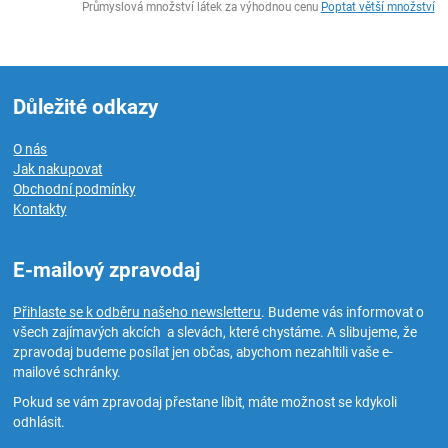
Průmyslová množství látek za výhodnou cenu
Poptat větší množství
Důležité odkazy
O nás
Jak nakupovat
Obchodní podmínky
Kontakty
E-mailový zpravodaj
Přihlaste se k odběru našeho newsletteru
. Budeme vás informovat o
všech zajímavých akcích a slevách, které chystáme. A slibujeme, že
zpravodaj budeme posílat jen občas, abychom nezahltili vaše e-
mailové schránky.
Pokud se vám zpravodaj přestane líbit, máte možnost se kdykoli
odhlásit.