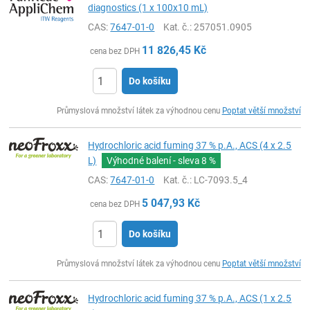
diagnostics (1 x 100x10 mL)
CAS:
7647-01-0
Kat. č.
: 257051.0905
11 826,45
Kč
cena bez DPH
Do košíku
ks
Průmyslová množství látek za výhodnou cenu
Poptat větší množství
Hydrochloric acid fuming 37 % p.A., ACS (4 x 2.5
L)
Výhodné balení - sleva
8 %
CAS:
7647-01-0
Kat. č.
: LC-7093.5_4
5 047,93
Kč
cena bez DPH
Do košíku
ks
Průmyslová množství látek za výhodnou cenu
Poptat větší množství
Hydrochloric acid fuming 37 % p.A., ACS (1 x 2.5