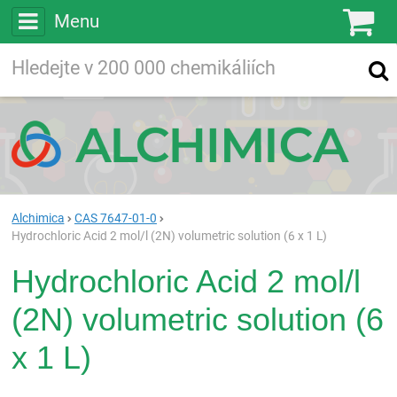
Menu
Ko
Vyhledávejte
Vyhledávání
ve více než
200 000
chemických látkách
Hledej
Alchimica
CAS 7647-01-0
Hydrochloric Acid 2 mol/l (2N) volumetric solution (6 x 1 L)
Hydrochloric Acid 2 mol/l
(2N) volumetric solution (6
x 1 L)