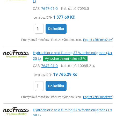
L)
CAS:
7647-01-0
Kat. č.
: LC-7093.5
1 377,69
Kč
cena bez DPH
Do košíku
ks
Průmyslová množství látek za výhodnou cenu
Poptat větší množství
Hydrochloric acid fuming 37 % technical grade (4 x
25 L)
Výhodné balení - sleva
8 %
CAS:
7647-01-0
Kat. č.
: LC-10085.2_4
19 765,29
Kč
cena bez DPH
Do košíku
ks
Průmyslová množství látek za výhodnou cenu
Poptat větší množství
Hydrochloric acid fuming 37 % technical grade (1 x
25 L)