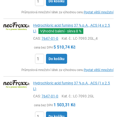
Do košíku
ks
Průmyslová množství látek za výhodnou cenu
Poptat větší množství
Hydrochloric acid fuming 37 % p.A., ACS (4 x 2.5
L)
Výhodné balení - sleva
8 %
CAS:
7647-01-0
Kat. č.
: LC-7093.2GL_4
5 510,74
Kč
cena bez DPH
Do košíku
ks
Průmyslová množství látek za výhodnou cenu
Poptat větší množství
Hydrochloric acid fuming 37 % p.A., ACS (1 x 2.5
L)
CAS:
7647-01-0
Kat. č.
: LC-7093.2GL
1 503,31
Kč
cena bez DPH
Do košíku