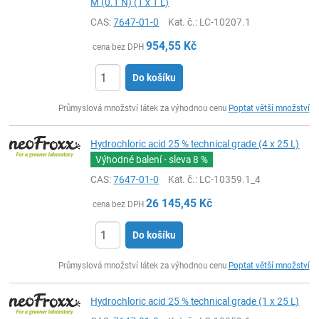
M (0.1 N) (1 x 1 L)
CAS:
7647-01-0
Kat. č.
: LC-10207.1
954,55
Kč
cena bez DPH
Do košíku
ks
Průmyslová množství látek za výhodnou cenu
Poptat větší množství
Hydrochloric acid 25 % technical grade (4 x 25 L)
Výhodné balení - sleva
8 %
CAS:
7647-01-0
Kat. č.
: LC-10359.1_4
26 145,45
Kč
cena bez DPH
Do košíku
ks
Průmyslová množství látek za výhodnou cenu
Poptat větší množství
Hydrochloric acid 25 % technical grade (1 x 25 L)