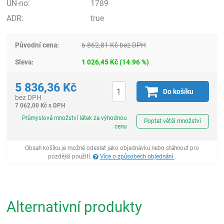
UN-no:
1789
ADR:
true
Původní cena:
6 862,81
Kč
bez DPH
Sleva:
1 026,45
Kč
(
14.96
%)
5 836,36
Kč
Do košíku
bez DPH
7 062,00
Kč
s DPH
ks
Průmyslová množství látek za výhodnou
Poptat větší množství
cenu
Obsah košíku je možné odeslat jako objednávku nebo stáhnout pro
pozdější použití.
Více o způsobech objednání
.
Alternativní produkty