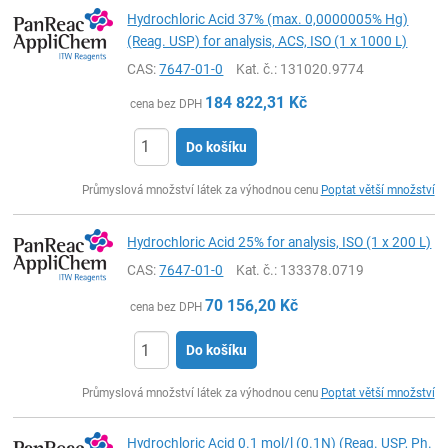
Hydrochloric Acid 37% (max. 0,0000005% Hg)
(Reag. USP) for analysis, ACS, ISO (1 x 1000 L)
CAS:
7647-01-0
Kat. č.
: 131020.9774
184 822,31
Kč
cena bez DPH
Do košíku
ks
Průmyslová množství látek za výhodnou cenu
Poptat větší množství
Hydrochloric Acid 25% for analysis, ISO (1 x 200 L)
CAS:
7647-01-0
Kat. č.
: 133378.0719
70 156,20
Kč
cena bez DPH
Do košíku
ks
Průmyslová množství látek za výhodnou cenu
Poptat větší množství
Hydrochloric Acid 0.1 mol/l (0.1N) (Reag. USP, Ph.