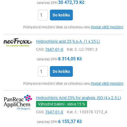
30 472,73
Kč
cena bez DPH
Do košíku
ks
Průmyslová množství látek za výhodnou cenu
Poptat větší množství
Hydrochloric acid 25 % p.A. (1 x 25 L)
CAS:
7647-01-0
Kat. č.
: LC-7091.3
8 314,05
Kč
cena bez DPH
Do košíku
ks
Průmyslová množství látek za výhodnou cenu
Poptat větší množství
Hydrochloric Acid 25% for analysis, ISO (4 x 2.5 L)
Výhodné balení - sleva
15 %
CAS:
7647-01-0
Kat. č.
: 133378.1212_4
6 155,37
Kč
cena bez DPH