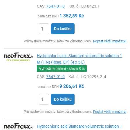
CAS:
7647-01-0
Kat. č.
: LC-8423.1
1 352,89
Kč
cena bez DPH
Do košíku
ks
Průmyslová množství látek za výhodnou cenu
Poptat větší množství
Hydrochloric acid Standard volumetric solution 1
M (1 N) (Reag. EP) (4 x 5 L)
Výhodné balení - sleva
8 %
CAS:
7647-01-0
Kat. č.
: LC-10296.2_4
9 206,61
Kč
cena bez DPH
Do košíku
ks
Průmyslová množství látek za výhodnou cenu
Poptat větší množství
Hydrochloric acid Standard volumetric solution 1