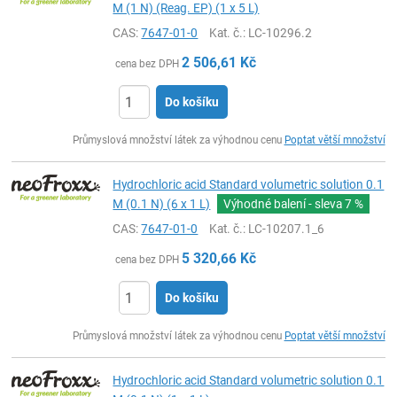
M (1 N) (Reag. EP) (1 x 5 L)
CAS:
7647-01-0
Kat. č.
: LC-10296.2
2 506,61
Kč
cena bez DPH
Do košíku
ks
Průmyslová množství látek za výhodnou cenu
Poptat větší množství
Hydrochloric acid Standard volumetric solution 0.1
M (0.1 N) (6 x 1 L)
Výhodné balení - sleva
7 %
CAS:
7647-01-0
Kat. č.
: LC-10207.1_6
5 320,66
Kč
cena bez DPH
Do košíku
ks
Průmyslová množství látek za výhodnou cenu
Poptat větší množství
Hydrochloric acid Standard volumetric solution 0.1