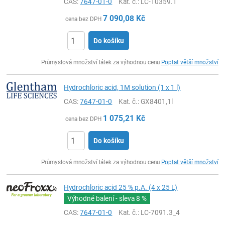
CAS:
7647-01-0
Kat. č.
: LC-10359.1
7 090,08
Kč
cena bez DPH
Do košíku
ks
Průmyslová množství látek za výhodnou cenu
Poptat větší množství
Hydrochloric acid, 1M solution (1 x 1 l)
CAS:
7647-01-0
Kat. č.
: GX8401,1l
1 075,21
Kč
cena bez DPH
Do košíku
ks
Průmyslová množství látek za výhodnou cenu
Poptat větší množství
Hydrochloric acid 25 % p.A. (4 x 25 L)
Výhodné balení - sleva
8 %
CAS:
7647-01-0
Kat. č.
: LC-7091.3_4