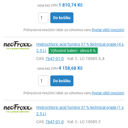
1 810,74
Kč
cena bez DPH
Do košíku
ks
Průmyslová množství látek za výhodnou cenu
Poptat větší množství
Hydrochloric acid fuming 37 % technical grade (4 x
2.5 L)
Výhodné balení - sleva
8 %
CAS:
7647-01-0
Kat. č.
: LC-10085.3_4
4 158,68
Kč
cena bez DPH
Do košíku
ks
Průmyslová množství látek za výhodnou cenu
Poptat větší množství
Hydrochloric acid fuming 37 % technical grade (1 x
2.5 L)
CAS:
7647-01-0
Kat. č.
: LC-10085.3