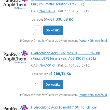
Eur.) volumetric solution (1 x 200 L)
CAS:
7647-01-0
Kat. č.
: 181023.0719
61 330,58
Kč
cena bez DPH
Do košíku
ks
Průmyslová množství látek za výhodnou cenu
Poptat větší množství
Hydrochloric Acid 37% (max. 0,0000005% Hg)
(Reag. USP) for analysis, ACS, ISO (1 x 25 L)
CAS:
7647-01-0
Kat. č.
: 131020.0716
6 166,12
Kč
cena bez DPH
Do košíku
ks
Průmyslová množství látek za výhodnou cenu
Poptat větší množství
Hydrochloric Acid 10 mol/l (10N) for clinical