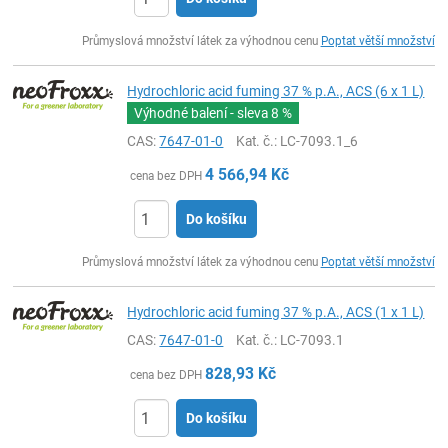
ks
Průmyslová množství látek za výhodnou cenu
Poptat větší množství
Hydrochloric acid fuming 37 % p.A., ACS (6 x 1 L)
Výhodné balení - sleva
8 %
CAS:
7647-01-0
Kat. č.
: LC-7093.1_6
4 566,94
Kč
cena bez DPH
Do košíku
ks
Průmyslová množství látek za výhodnou cenu
Poptat větší množství
Hydrochloric acid fuming 37 % p.A., ACS (1 x 1 L)
CAS:
7647-01-0
Kat. č.
: LC-7093.1
828,93
Kč
cena bez DPH
Do košíku
ks