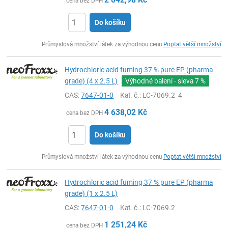
cena bez DPH
Do košíku
ks
Průmyslová množství látek za výhodnou cenu
Poptat větší množství
Hydrochloric acid fuming 37 % pure EP (pharma
grade) (4 x 2.5 L)
Výhodné balení - sleva
7 %
CAS:
7647-01-0
Kat. č.
: LC-7069.2_4
4 638,02
Kč
cena bez DPH
Do košíku
ks
Průmyslová množství látek za výhodnou cenu
Poptat větší množství
Hydrochloric acid fuming 37 % pure EP (pharma
grade) (1 x 2.5 L)
CAS:
7647-01-0
Kat. č.
: LC-7069.2
1 251,24
Kč
cena bez DPH