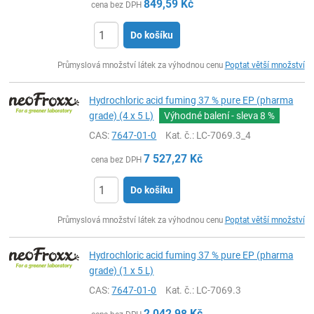
849,59
Kč
cena bez DPH
Do košíku
ks
Průmyslová množství látek za výhodnou cenu
Poptat větší množství
Hydrochloric acid fuming 37 % pure EP (pharma
grade) (4 x 5 L)
Výhodné balení - sleva
8 %
CAS:
7647-01-0
Kat. č.
: LC-7069.3_4
7 527,27
Kč
cena bez DPH
Do košíku
ks
Průmyslová množství látek za výhodnou cenu
Poptat větší množství
Hydrochloric acid fuming 37 % pure EP (pharma
grade) (1 x 5 L)
CAS:
7647-01-0
Kat. č.
: LC-7069.3
2 042,98
Kč