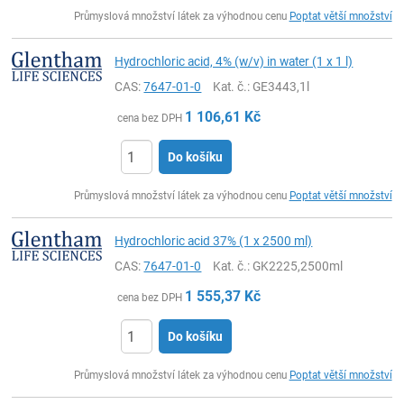
ks
Průmyslová množství látek za výhodnou cenu
Poptat větší množství
Hydrochloric acid, 4% (w/v) in water (1 x 1 l)
CAS:
7647-01-0
Kat. č.
: GE3443,1l
1 106,61
Kč
cena bez DPH
Do košíku
ks
Průmyslová množství látek za výhodnou cenu
Poptat větší množství
Hydrochloric acid 37% (1 x 2500 ml)
CAS:
7647-01-0
Kat. č.
: GK2225,2500ml
1 555,37
Kč
cena bez DPH
Do košíku
ks
Průmyslová množství látek za výhodnou cenu
Poptat větší množství