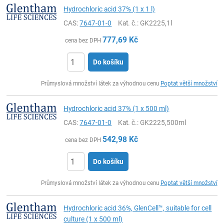
Hydrochloric acid 37% (1 x 1 l)
CAS:
7647-01-0
Kat. č.
: GK2225,1l
777,69
Kč
cena bez DPH
Do košíku
ks
Průmyslová množství látek za výhodnou cenu
Poptat větší množství
Hydrochloric acid 37% (1 x 500 ml)
CAS:
7647-01-0
Kat. č.
: GK2225,500ml
542,98
Kč
cena bez DPH
Do košíku
ks
Průmyslová množství látek za výhodnou cenu
Poptat větší množství
Hydrochloric acid 36%, GlenCell™, suitable for cell
culture (1 x 500 ml)