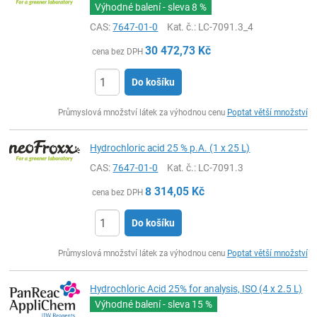
Výhodné balení - sleva
8 %
CAS:
7647-01-0
Kat. č.
: LC-7091.3_4
30 472,73
Kč
cena bez DPH
Do košíku
ks
Průmyslová množství látek za výhodnou cenu
Poptat větší množství
Hydrochloric acid 25 % p.A. (1 x 25 L)
CAS:
7647-01-0
Kat. č.
: LC-7091.3
8 314,05
Kč
cena bez DPH
Do košíku
ks
Průmyslová množství látek za výhodnou cenu
Poptat větší množství
Hydrochloric Acid 25% for analysis, ISO (4 x 2.5 L)
Výhodné balení - sleva
15 %