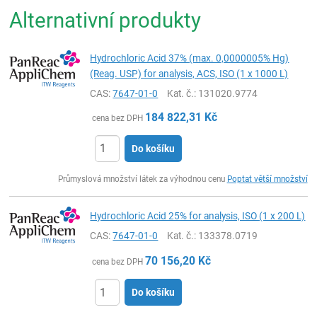
Alternativní produkty
Hydrochloric Acid 37% (max. 0,0000005% Hg)
(Reag. USP) for analysis, ACS, ISO (1 x 1000 L)
CAS:
7647-01-0
Kat. č.
: 131020.9774
184 822,31
Kč
cena bez DPH
Do košíku
ks
Průmyslová množství látek za výhodnou cenu
Poptat větší množství
Hydrochloric Acid 25% for analysis, ISO (1 x 200 L)
CAS:
7647-01-0
Kat. č.
: 133378.0719
70 156,20
Kč
cena bez DPH
Do košíku
ks