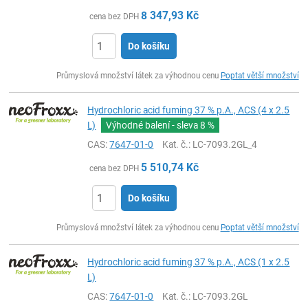
8 347,93
Kč
cena bez DPH
Do košíku
ks
Průmyslová množství látek za výhodnou cenu
Poptat větší množství
Hydrochloric acid fuming 37 % p.A., ACS (4 x 2.5
L)
Výhodné balení - sleva
8 %
CAS:
7647-01-0
Kat. č.
: LC-7093.2GL_4
5 510,74
Kč
cena bez DPH
Do košíku
ks
Průmyslová množství látek za výhodnou cenu
Poptat větší množství
Hydrochloric acid fuming 37 % p.A., ACS (1 x 2.5
L)
CAS:
7647-01-0
Kat. č.
: LC-7093.2GL