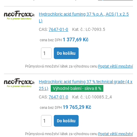
Hydrochloric acid fuming 37 % p.A., ACS (1 x 2.5
L)
CAS:
7647-01-0
Kat. č.
: LC-7093.5
1 377,69
Kč
cena bez DPH
Do košíku
ks
Průmyslová množství látek za výhodnou cenu
Poptat větší množství
Hydrochloric acid fuming 37 % technical grade (4 x
25 L)
Výhodné balení - sleva
8 %
CAS:
7647-01-0
Kat. č.
: LC-10085.2_4
19 765,29
Kč
cena bez DPH
Do košíku
ks
Průmyslová množství látek za výhodnou cenu
Poptat větší množství