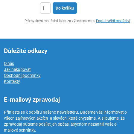
Do košíku
ks
Průmyslová množství látek za výhodnou cenu
Poptat větší množství
Důležité odkazy
O nás
Jak nakupovat
Obchodní podmínky
Kontakty
E-mailový zpravodaj
Přihlaste se k odběru našeho newsletteru
. Budeme vás informovat o
všech zajímavých akcích a slevách, které chystáme. A slibujeme, že
zpravodaj budeme posílat jen občas, abychom nezahltili vaše e-
mailové schránky.