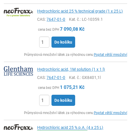
Hydrochloric acid 25 % technical grade (1 x 25 L)
CAS:
7647-01-0
Kat. č.
: LC-10359.1
7 090,08
Kč
cena bez DPH
Do košíku
ks
Průmyslová množství látek za výhodnou cenu
Poptat větší množství
Hydrochloric acid, 1M solution (1 x 1 l)
CAS:
7647-01-0
Kat. č.
: GX8401,1l
1 075,21
Kč
cena bez DPH
Do košíku
ks
Průmyslová množství látek za výhodnou cenu
Poptat větší množství
Hydrochloric acid 25 % p.A. (4 x 25 L)