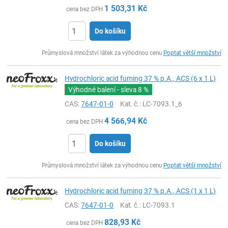
1 503,31
Kč
cena bez DPH
Do košíku
ks
Průmyslová množství látek za výhodnou cenu
Poptat větší množství
Hydrochloric acid fuming 37 % p.A., ACS (6 x 1 L)
Výhodné balení - sleva
8 %
CAS:
7647-01-0
Kat. č.
: LC-7093.1_6
4 566,94
Kč
cena bez DPH
Do košíku
ks
Průmyslová množství látek za výhodnou cenu
Poptat větší množství
Hydrochloric acid fuming 37 % p.A., ACS (1 x 1 L)
CAS:
7647-01-0
Kat. č.
: LC-7093.1
828,93
Kč
cena bez DPH