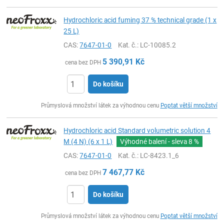
Hydrochloric acid fuming 37 % technical grade (1 x
25 L)
CAS:
7647-01-0
Kat. č.
: LC-10085.2
5 390,91
Kč
cena bez DPH
Do košíku
ks
Průmyslová množství látek za výhodnou cenu
Poptat větší množství
Hydrochloric acid Standard volumetric solution 4
M (4 N) (6 x 1 L)
Výhodné balení - sleva
8 %
CAS:
7647-01-0
Kat. č.
: LC-8423.1_6
7 467,77
Kč
cena bez DPH
Do košíku
ks
Průmyslová množství látek za výhodnou cenu
Poptat větší množství