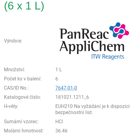
(6 x 1 L)
Pan
Výrobce:
Množství:
1 L
Počet ks v balení:
6
CAS/ID No.:
7647-01-0
Katalogové číslo:
181021.1211_6
H-věty:
EUH210 Na vyžádání je k dispozici
bezpečnostní list.
Sumární vzorec:
HCl
Molární hmotnost:
36.46