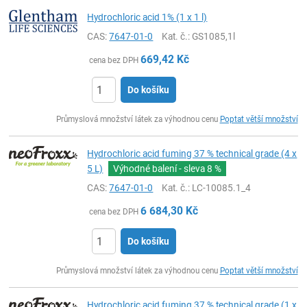
Hydrochloric acid 1% (1 x 1 l)
CAS:
7647-01-0
Kat. č.
: GS1085,1l
669,42
Kč
cena bez DPH
Do košíku
ks
Průmyslová množství látek za výhodnou cenu
Poptat větší množství
Hydrochloric acid fuming 37 % technical grade (4 x
5 L)
Výhodné balení - sleva
8 %
CAS:
7647-01-0
Kat. č.
: LC-10085.1_4
6 684,30
Kč
cena bez DPH
Do košíku
ks
Průmyslová množství látek za výhodnou cenu
Poptat větší množství
Hydrochloric acid fuming 37 % technical grade (1 x