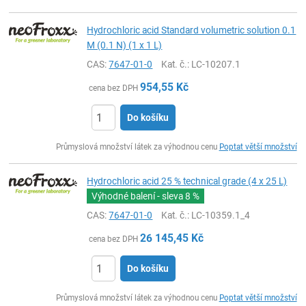
Hydrochloric acid Standard volumetric solution 0.1
M (0.1 N) (1 x 1 L)
CAS:
7647-01-0
Kat. č.
: LC-10207.1
954,55
Kč
cena bez DPH
Do košíku
ks
Průmyslová množství látek za výhodnou cenu
Poptat větší množství
Hydrochloric acid 25 % technical grade (4 x 25 L)
Výhodné balení - sleva
8 %
CAS:
7647-01-0
Kat. č.
: LC-10359.1_4
26 145,45
Kč
cena bez DPH
Do košíku
ks
Průmyslová množství látek za výhodnou cenu
Poptat větší množství