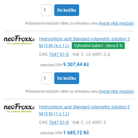
Do košíku
ks
Průmyslová množství látek za výhodnou cenu
Poptat větší množství
Hydrochloric acid Standard volumetric solution 5
M (5 N) (6 x 1 L)
Výhodné balení - sleva
8 %
CAS:
7647-01-0
Kat. č.
: LC-6001.2_6
9 307,44
Kč
cena bez DPH
Do košíku
ks
Průmyslová množství látek za výhodnou cenu
Poptat větší množství
Hydrochloric acid Standard volumetric solution 5
M (5 N) (1 x 1 L)
CAS:
7647-01-0
Kat. č.
: LC-6001.2
1 685,12
Kč
cena bez DPH