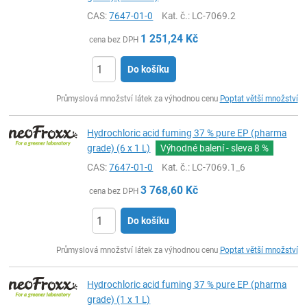
CAS:
7647-01-0
Kat. č.
: LC-7069.2
1 251,24
Kč
cena bez DPH
Do košíku
ks
Průmyslová množství látek za výhodnou cenu
Poptat větší množství
Hydrochloric acid fuming 37 % pure EP (pharma
grade) (6 x 1 L)
Výhodné balení - sleva
8 %
CAS:
7647-01-0
Kat. č.
: LC-7069.1_6
3 768,60
Kč
cena bez DPH
Do košíku
ks
Průmyslová množství látek za výhodnou cenu
Poptat větší množství
Hydrochloric acid fuming 37 % pure EP (pharma
grade) (1 x 1 L)