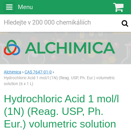
Menu
Ko
Vyhledávejte
Vyhledávání
ve více než
200 000
chemických látkách
Hledej
Alchimica
CAS 7647-01-0
Hydrochloric Acid 1 mol/l (1N) (Reag. USP, Ph. Eur.) volumetric
solution (6 x 1 L)
Hydrochloric Acid 1 mol/l
(1N) (Reag. USP, Ph.
Eur.) volumetric solution