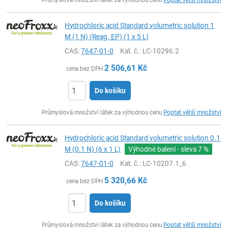
Průmyslová množství látek za výhodnou cenu
Poptat větší množství
Hydrochloric acid Standard volumetric solution 1
M (1 N) (Reag. EP) (1 x 5 L)
CAS:
7647-01-0
Kat. č.
: LC-10296.2
2 506,61
Kč
cena bez DPH
Do košíku
ks
Průmyslová množství látek za výhodnou cenu
Poptat větší množství
Hydrochloric acid Standard volumetric solution 0.1
M (0.1 N) (6 x 1 L)
Výhodné balení - sleva
7 %
CAS:
7647-01-0
Kat. č.
: LC-10207.1_6
5 320,66
Kč
cena bez DPH
Do košíku
ks
Průmyslová množství látek za výhodnou cenu
Poptat větší množství