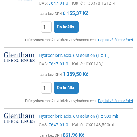
CAS:
7647-01-0
Kat. č.
: 133378.1212_4
6 155,37
Kč
cena bez DPH
Do košíku
ks
Průmyslová množství látek za výhodnou cenu
Poptat větší množství
Hydrochloric acid, 6M solution (1 x 1 l)
CAS:
7647-01-0
Kat. č.
: GX0143,1l
1 359,50
Kč
cena bez DPH
Do košíku
ks
Průmyslová množství látek za výhodnou cenu
Poptat větší množství
Hydrochloric acid, 6M solution (1 x 500 ml)
CAS:
7647-01-0
Kat. č.
: GX0143,500ml
861,98
Kč
cena bez DPH