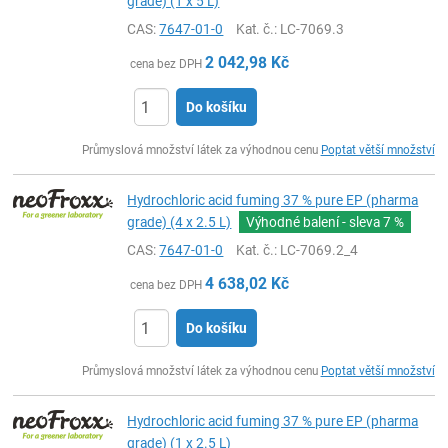
grade) (1 x 5 L)
CAS:
7647-01-0
Kat. č.
: LC-7069.3
2 042,98
Kč
cena bez DPH
Do košíku
ks
Průmyslová množství látek za výhodnou cenu
Poptat větší množství
Hydrochloric acid fuming 37 % pure EP (pharma
grade) (4 x 2.5 L)
Výhodné balení - sleva
7 %
CAS:
7647-01-0
Kat. č.
: LC-7069.2_4
4 638,02
Kč
cena bez DPH
Do košíku
ks
Průmyslová množství látek za výhodnou cenu
Poptat větší množství
Hydrochloric acid fuming 37 % pure EP (pharma
grade) (1 x 2.5 L)