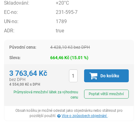
Skladování:
+20°C
EC-no:
231-595-7
UN-no:
1789
ADR:
true
Původní cena:
4 428,10
Kč
bez DPH
Sleva:
664,46
Kč
(
15.01
%)
3 763,64
Kč
Do košíku
bez DPH
4 554,00
Kč
s DPH
ks
Průmyslová množství látek za výhodnou
Poptat větší množství
cenu
Obsah košíku je možné odeslat jako objednávku nebo stáhnout pro
pozdější použití.
Více o způsobech objednání
.