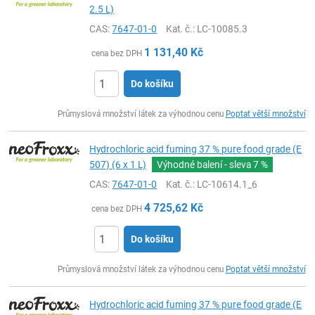
2.5 L)
CAS:
7647-01-0
Kat. č.
: LC-10085.3
1 131,40
Kč
cena bez DPH
Do košíku
ks
Průmyslová množství látek za výhodnou cenu
Poptat větší množství
Hydrochloric acid fuming 37 % pure food grade (E
507) (6 x 1 L)
Výhodné balení - sleva
7 %
CAS:
7647-01-0
Kat. č.
: LC-10614.1_6
4 725,62
Kč
cena bez DPH
Do košíku
ks
Průmyslová množství látek za výhodnou cenu
Poptat větší množství
Hydrochloric acid fuming 37 % pure food grade (E