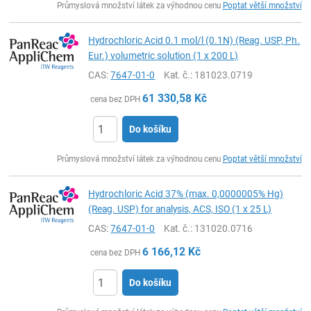
Průmyslová množství látek za výhodnou cenu
Poptat větší množství
Hydrochloric Acid 0.1 mol/l (0.1N) (Reag. USP, Ph.
Eur.) volumetric solution (1 x 200 L)
CAS:
7647-01-0
Kat. č.
: 181023.0719
61 330,58
Kč
cena bez DPH
Do košíku
ks
Průmyslová množství látek za výhodnou cenu
Poptat větší množství
Hydrochloric Acid 37% (max. 0,0000005% Hg)
(Reag. USP) for analysis, ACS, ISO (1 x 25 L)
CAS:
7647-01-0
Kat. č.
: 131020.0716
6 166,12
Kč
cena bez DPH
Do košíku
ks