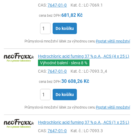
CAS:
7647-01-0
Kat. č.
: LC-7069.1
681,82
Kč
cena bez DPH
Do košíku
ks
Průmyslová množství látek za výhodnou cenu
Poptat větší množství
Hydrochloric acid fuming 37 % p.A., ACS (4 x 25 L)
Výhodné balení - sleva
8 %
CAS:
7647-01-0
Kat. č.
: LC-7093.3_4
30 608,26
Kč
cena bez DPH
Do košíku
ks
Průmyslová množství látek za výhodnou cenu
Poptat větší množství
Hydrochloric acid fuming 37 % p.A., ACS (1 x 25 L)
CAS:
7647-01-0
Kat. č.
: LC-7093.3