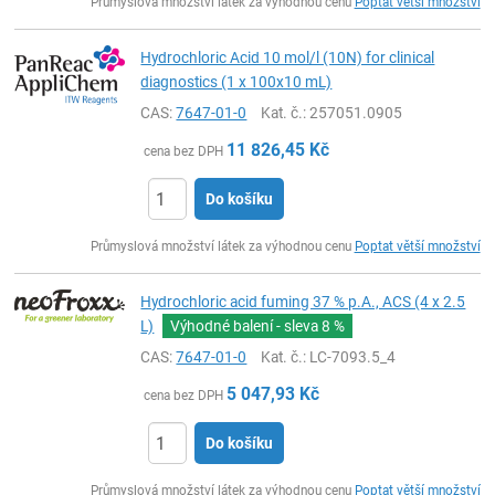
Průmyslová množství látek za výhodnou cenu
Poptat větší množství
Hydrochloric Acid 10 mol/l (10N) for clinical
diagnostics (1 x 100x10 mL)
CAS:
7647-01-0
Kat. č.
: 257051.0905
11 826,45
Kč
cena bez DPH
Do košíku
ks
Průmyslová množství látek za výhodnou cenu
Poptat větší množství
Hydrochloric acid fuming 37 % p.A., ACS (4 x 2.5
L)
Výhodné balení - sleva
8 %
CAS:
7647-01-0
Kat. č.
: LC-7093.5_4
5 047,93
Kč
cena bez DPH
Do košíku
ks
Průmyslová množství látek za výhodnou cenu
Poptat větší množství