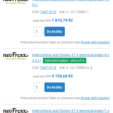
5 L)
CAS:
7647-01-0
Kat. č.
: LC-10085.1
1 810,74
Kč
cena bez DPH
Do košíku
ks
Průmyslová množství látek za výhodnou cenu
Poptat větší množství
Hydrochloric acid fuming 37 % technical grade (4 x
2.5 L)
Výhodné balení - sleva
8 %
CAS:
7647-01-0
Kat. č.
: LC-10085.3_4
4 158,68
Kč
cena bez DPH
Do košíku
ks
Průmyslová množství látek za výhodnou cenu
Poptat větší množství
Hydrochloric acid fuming 37 % technical grade (1 x