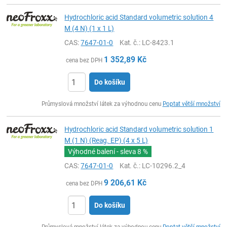
Hydrochloric acid Standard volumetric solution 4
M (4 N) (1 x 1 L)
CAS:
7647-01-0
Kat. č.
: LC-8423.1
1 352,89
Kč
cena bez DPH
Do košíku
ks
Průmyslová množství látek za výhodnou cenu
Poptat větší množství
Hydrochloric acid Standard volumetric solution 1
M (1 N) (Reag. EP) (4 x 5 L)
Výhodné balení - sleva
8 %
CAS:
7647-01-0
Kat. č.
: LC-10296.2_4
9 206,61
Kč
cena bez DPH
Do košíku
ks