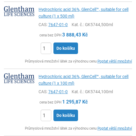
Hydrochloric acid 36%, GlenCell™, suitable for cell
culture (1 x 500 ml)
CAS:
7647-01-0
Kat. č.
: GK5744,500ml
3 888,43
Kč
cena bez DPH
Do košíku
ks
Průmyslová množství látek za výhodnou cenu
Poptat větší množství
Hydrochloric acid 36%, GlenCell™, suitable for cell
culture (1 x 100 ml)
CAS:
7647-01-0
Kat. č.
: GK5744,100ml
1 295,87
Kč
cena bez DPH
Do košíku
ks
Průmyslová množství látek za výhodnou cenu
Poptat větší množství