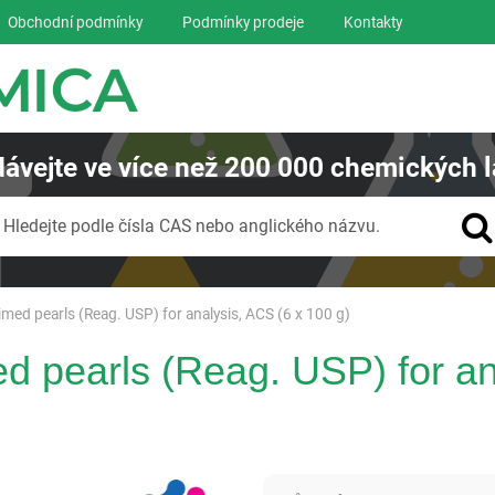
Obchodní podmínky
Podmínky prodeje
Kontakty
ávejte
ve více než
200 000
chemických l
Vyhledávání
Hledejte podle čísla CAS nebo anglického názvu.
imed pearls (Reag. USP) for analysis, ACS (6 x 100 g)
ed pearls (Reag. USP) for an
Panreac AppliChem