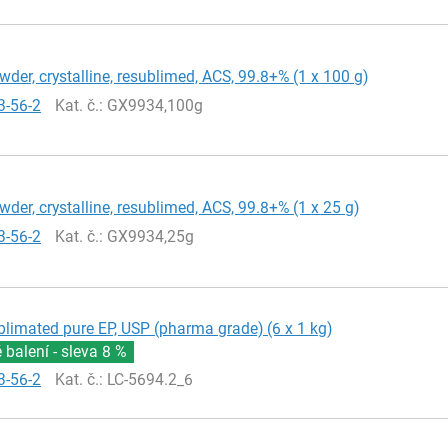
wder, crystalline, resublimed, ACS, 99.8+% (1 x 100 g)
3-56-2
Kat. č.
: GX9934,100g
wder, crystalline, resublimed, ACS, 99.8+% (1 x 25 g)
3-56-2
Kat. č.
: GX9934,25g
blimated pure EP, USP (pharma grade) (6 x 1 kg)
balení - sleva
8 %
3-56-2
Kat. č.
: LC-5694.2_6