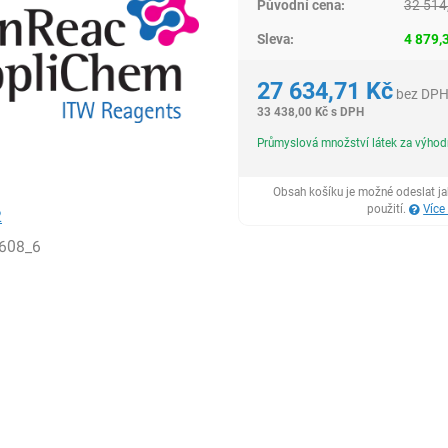
Původní cena:
32 514
Sleva:
4 879,
27 634,71
Kč
bez DP
33 438,00
Kč
s DPH
Průmyslová množství látek za výho
Obsah košíku je možné odeslat j
použití.
Více
2
608_6