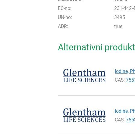
EC-no:
231-442-
UN-no:
3495
ADR:
true
Alternativní produk
Iodine, Ph
CAS:
755
Iodine, Ph
CAS:
755