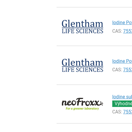
Iodine Po
CAS:
755
Iodine Po
CAS:
755
Iodine su
Výhodné 
CAS:
755