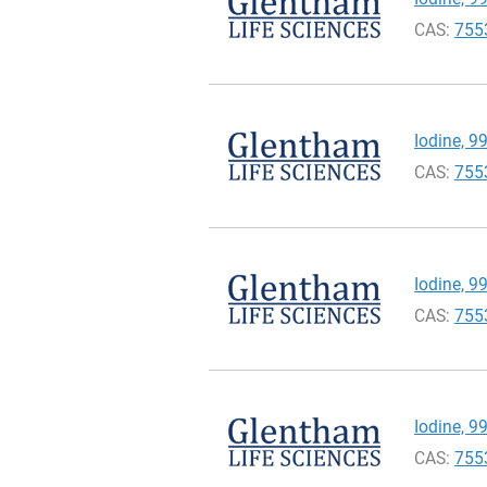
CAS:
755
Iodine, 9
CAS:
755
Iodine, 9
CAS:
755
Iodine, 9
CAS:
755