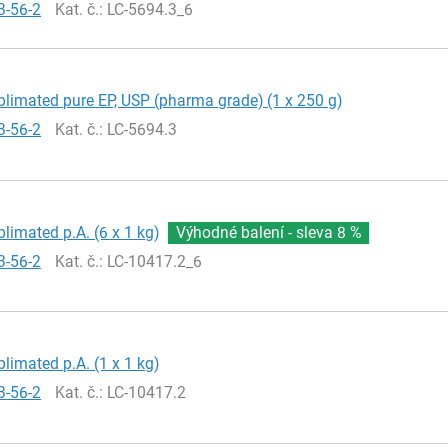
3-56-2
Kat. č.
: LC-5694.3_6
blimated pure EP, USP (pharma grade) (1 x 250 g)
3-56-2
Kat. č.
: LC-5694.3
blimated p.A. (6 x 1 kg)
Výhodné balení - sleva
8 %
3-56-2
Kat. č.
: LC-10417.2_6
blimated p.A. (1 x 1 kg)
3-56-2
Kat. č.
: LC-10417.2