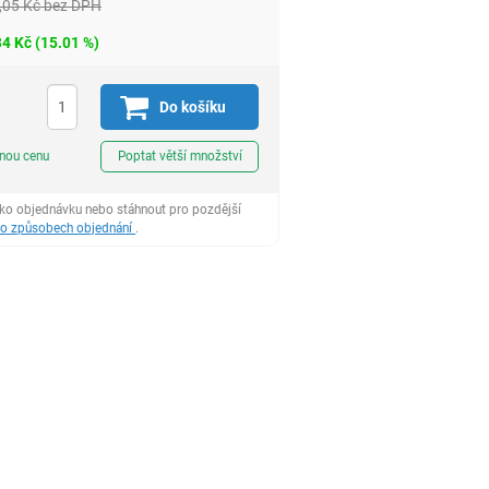
,05
Kč
bez DPH
34
Kč
(
15.01
%)
H
Do košíku
ks
dnou cenu
Poptat větší množství
ako objednávku nebo stáhnout pro pozdější
 o způsobech objednání
.