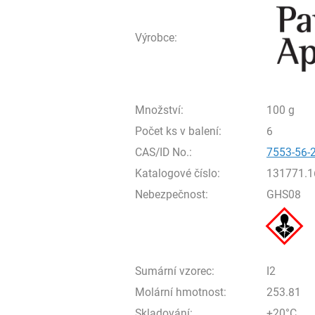
Výrobce:
Množství:
100 g
Počet ks v balení:
6
CAS/ID No.:
7553-56-
Katalogové číslo:
131771.1
Nebezpečnost:
GHS08
Sumární vzorec:
I2
Molární hmotnost:
253.81
Skladování:
+20°C