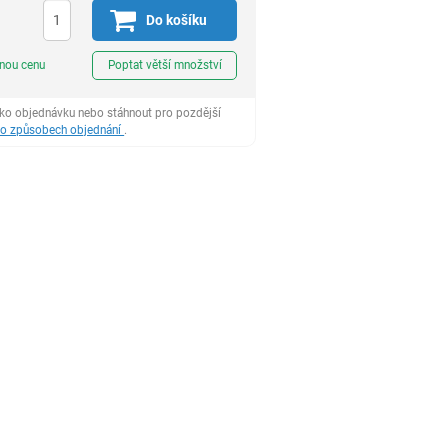
Do košíku
ks
dnou cenu
Poptat větší množství
ako objednávku nebo stáhnout pro pozdější
 o způsobech objednání
.