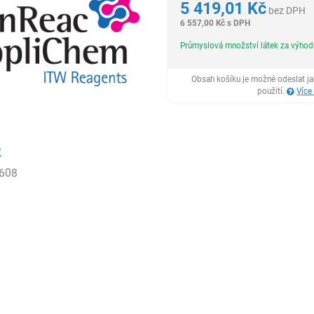
5 419,01
Kč
bez DPH
6 557,00
Kč
s DPH
Průmyslová množství látek za výho
Obsah košíku je možné odeslat j
použití.
Více
2
608