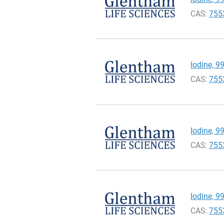
CAS:
755
Iodine, 9
CAS:
755
Iodine, 9
CAS:
755
Iodine, 9
CAS:
755