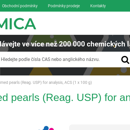
Obchodní podmínky
Podmínky prodeje
Kontakty
ávejte
ve více než
200 000
chemických l
Vyhledávání
Hledejte podle čísla CAS nebo anglického názvu.
imed pearls (Reag. USP) for analysis, ACS (1 x 100 g)
ed pearls (Reag. USP) for an
Panreac AppliChem