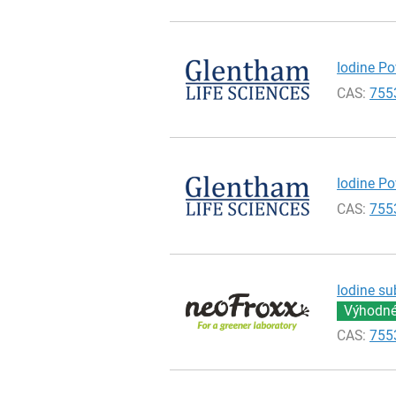
Iodine Po
CAS:
755
Iodine Po
CAS:
755
Iodine su
Výhodné 
CAS:
755