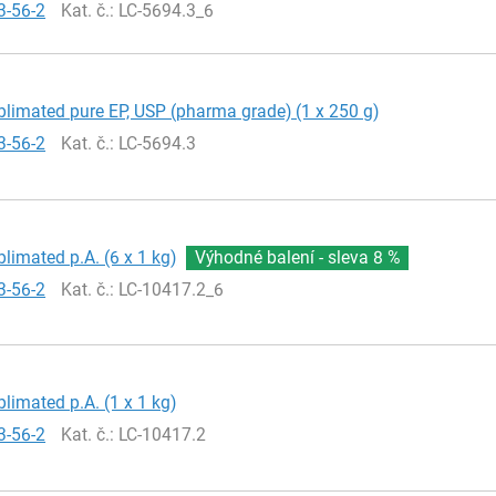
3-56-2
Kat. č.
: LC-5694.3_6
blimated pure EP, USP (pharma grade) (1 x 250 g)
3-56-2
Kat. č.
: LC-5694.3
blimated p.A. (6 x 1 kg)
Výhodné balení - sleva
8 %
3-56-2
Kat. č.
: LC-10417.2_6
blimated p.A. (1 x 1 kg)
3-56-2
Kat. č.
: LC-10417.2