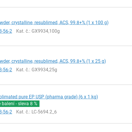
wder, crystalline, resublimed, ACS, 99.8+% (1 x 100 g)
3-56-2
Kat. č.
: GX9934,100g
wder, crystalline, resublimed, ACS, 99.8+% (1 x 25 g)
3-56-2
Kat. č.
: GX9934,25g
blimated pure EP, USP (pharma grade) (6 x 1 kg)
balení - sleva
8 %
3-56-2
Kat. č.
: LC-5694.2_6