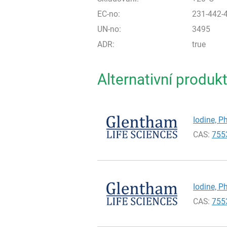
EC-no:
231-442-
UN-no:
3495
ADR:
true
Alternativní produk
Iodine, Ph
CAS:
755
Iodine, Ph
CAS:
755