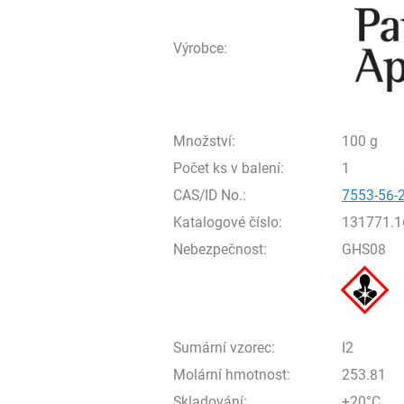
Výrobce:
Množství:
100 g
Počet ks v balení:
1
CAS/ID No.:
7553-56-
Katalogové číslo:
131771.1
Nebezpečnost:
GHS08
Sumární vzorec:
I2
Molární hmotnost:
253.81
Skladování:
+20°C