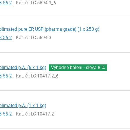
3-56-2
Kat. č.
: LC-5694.3_6
blimated pure EP, USP (pharma grade) (1 x 250 g)
3-56-2
Kat. č.
: LC-5694.3
blimated p.A. (6 x 1 kg)
Výhodné balení - sleva
8 %
3-56-2
Kat. č.
: LC-10417.2_6
blimated p.A. (1 x 1 kg)
3-56-2
Kat. č.
: LC-10417.2