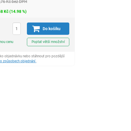
,76
Kč
bez DPH
58
Kč
(
14.98
%)
Do košíku
ks
dnou cenu
Poptat větší množství
ako objednávku nebo stáhnout pro pozdější
 o způsobech objednání
.