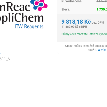
Původní cena:
11 548
Sleva:
1 730,
9 818,18
Kč
bez DPH
11 880,00
Kč
s DPH
Průmyslová množství látek za výho
Obsah košíku je možné odeslat j
použití.
Více
2
611_6