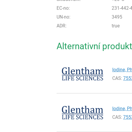
EC-no:
231-442-
UN-no:
3495
ADR:
true
Alternativní produk
Iodine, Ph
CAS:
755
Iodine, Ph
CAS:
755