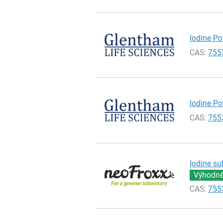
Iodine Po
CAS:
755
Iodine Po
CAS:
755
Iodine su
Výhodné 
CAS:
755