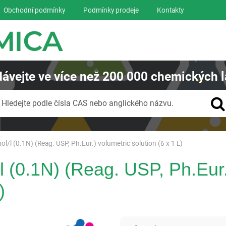
Obchodní podmínky
Podmínky prodeje
Kontakty
ávejte
ve více než
200 000
chemických l
Vyhledávání
Hledejte podle čísla CAS nebo anglického názvu.
ol/l (0.1N) (Reag. USP, Ph.Eur.) volumetric solution (6 x 1 L)
l (0.1N) (Reag. USP, Ph.Eur.
)
Panreac AppliChem