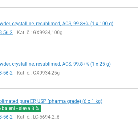
wder, crystalline, resublimed, ACS, 99.8+% (1 x 100 g)
3-56-2
Kat. č.
: GX9934,100g
wder, crystalline, resublimed, ACS, 99.8+% (1 x 25 g)
3-56-2
Kat. č.
: GX9934,25g
blimated pure EP, USP (pharma grade) (6 x 1 kg)
balení - sleva
8 %
3-56-2
Kat. č.
: LC-5694.2_6