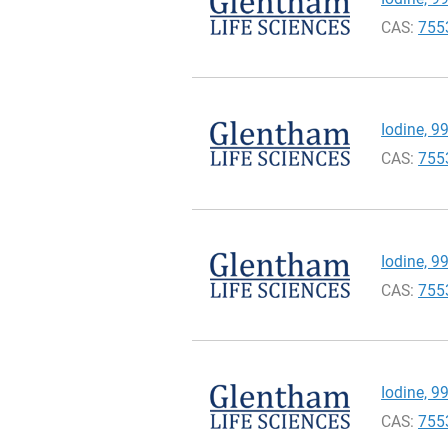
CAS:
755
Iodine, 9
CAS:
755
Iodine, 9
CAS:
755
Iodine, 9
CAS:
755