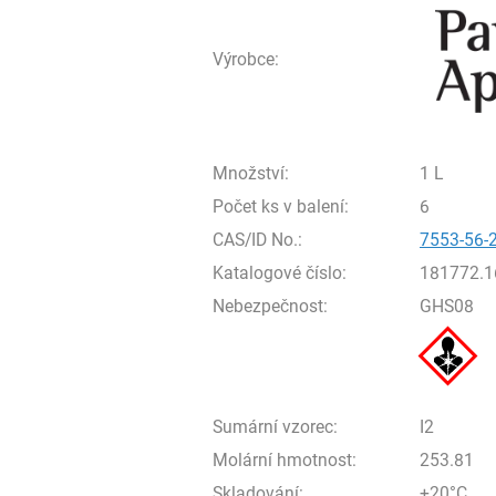
Výrobce:
Množství:
1 L
Počet ks v balení:
6
CAS/ID No.:
7553-56-
Katalogové číslo:
181772.1
Nebezpečnost:
GHS08
Sumární vzorec:
I2
Molární hmotnost:
253.81
Skladování:
+20°C