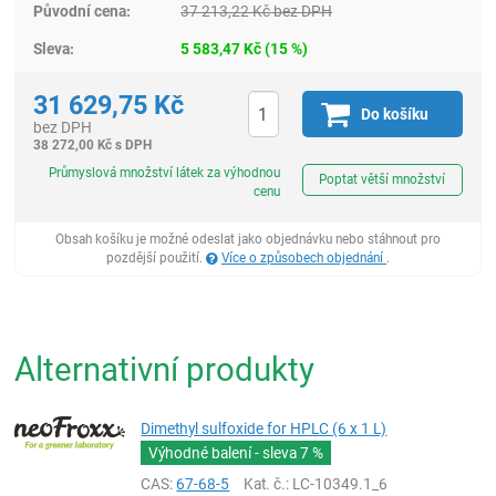
Původní cena:
37 213,22
Kč
bez DPH
Sleva:
5 583,47
Kč
(
15
%)
31 629,75
Kč
Do košíku
bez DPH
38 272,00
Kč
s DPH
ks
Průmyslová množství látek za výhodnou
Poptat větší množství
cenu
Obsah košíku je možné odeslat jako objednávku nebo stáhnout pro
pozdější použití.
Více o způsobech objednání
.
Alternativní produkty
Dimethyl sulfoxide for HPLC (6 x 1 L)
Výhodné balení - sleva
7 %
CAS:
67-68-5
Kat. č.
: LC-10349.1_6