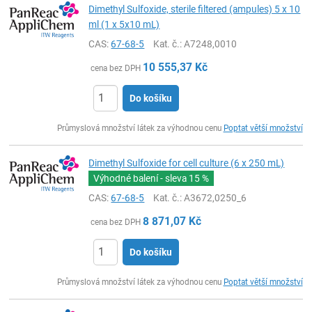
Dimethyl Sulfoxide, sterile filtered (ampules) 5 x 10
ml (1 x 5x10 mL)
CAS:
67-68-5
Kat. č.
: A7248,0010
10 555,37
Kč
cena bez DPH
Do košíku
ks
Průmyslová množství látek za výhodnou cenu
Poptat větší množství
Dimethyl Sulfoxide for cell culture (6 x 250 mL)
Výhodné balení - sleva
15 %
CAS:
67-68-5
Kat. č.
: A3672,0250_6
8 871,07
Kč
cena bez DPH
Do košíku
ks
Průmyslová množství látek za výhodnou cenu
Poptat větší množství