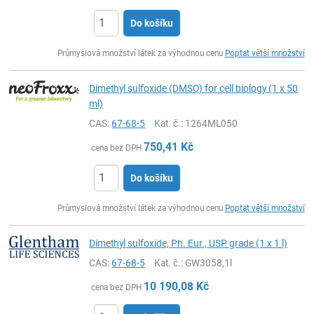
Do košíku
ks
Průmyslová množství látek za výhodnou cenu
Poptat větší množství
Dimethyl sulfoxide (DMSO) for cell biology (1 x 50
ml)
CAS:
67-68-5
Kat. č.
: 1264ML050
750,41
Kč
cena bez DPH
Do košíku
ks
Průmyslová množství látek za výhodnou cenu
Poptat větší množství
Dimethyl sulfoxide, Ph. Eur., USP grade (1 x 1 l)
CAS:
67-68-5
Kat. č.
: GW3058,1l
10 190,08
Kč
cena bez DPH