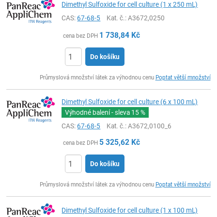
Dimethyl Sulfoxide for cell culture (1 x 250 mL)
CAS:
67-68-5
Kat. č.
: A3672,0250
1 738,84
Kč
cena bez DPH
Do košíku
ks
Průmyslová množství látek za výhodnou cenu
Poptat větší množství
Dimethyl Sulfoxide for cell culture (6 x 100 mL)
Výhodné balení - sleva
15 %
CAS:
67-68-5
Kat. č.
: A3672,0100_6
5 325,62
Kč
cena bez DPH
Do košíku
ks
Průmyslová množství látek za výhodnou cenu
Poptat větší množství
Dimethyl Sulfoxide for cell culture (1 x 100 mL)