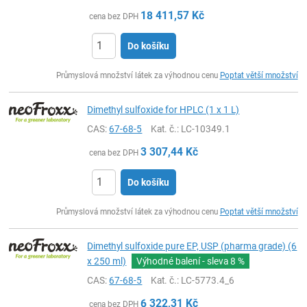
18 411,57
Kč
cena bez DPH
Do košíku
ks
Průmyslová množství látek za výhodnou cenu
Poptat větší množství
Dimethyl sulfoxide for HPLC (1 x 1 L)
CAS:
67-68-5
Kat. č.
: LC-10349.1
3 307,44
Kč
cena bez DPH
Do košíku
ks
Průmyslová množství látek za výhodnou cenu
Poptat větší množství
Dimethyl sulfoxide pure EP, USP (pharma grade) (6
x 250 ml)
Výhodné balení - sleva
8 %
CAS:
67-68-5
Kat. č.
: LC-5773.4_6
6 322,31
Kč
cena bez DPH