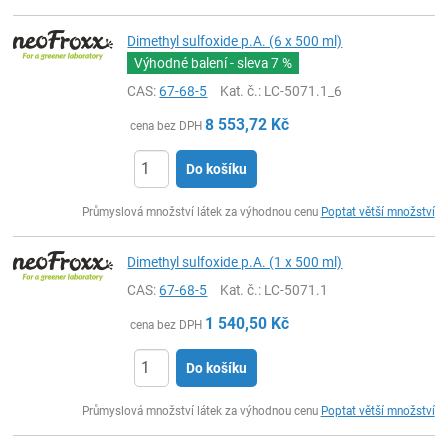
Dimethyl sulfoxide p.A. (6 x 500 ml)
Výhodné balení - sleva
7 %
CAS:
67-68-5
Kat. č.
: LC-5071.1_6
8 553,72
Kč
cena bez DPH
Do košíku
ks
Průmyslová množství látek za výhodnou cenu
Poptat větší množství
Dimethyl sulfoxide p.A. (1 x 500 ml)
CAS:
67-68-5
Kat. č.
: LC-5071.1
1 540,50
Kč
cena bez DPH
Do košíku
ks
Průmyslová množství látek za výhodnou cenu
Poptat větší množství