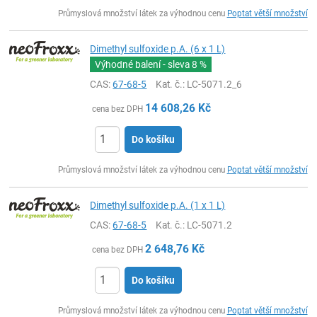
ks
Průmyslová množství látek za výhodnou cenu
Poptat větší množství
Dimethyl sulfoxide p.A. (6 x 1 L)
Výhodné balení - sleva
8 %
CAS:
67-68-5
Kat. č.
: LC-5071.2_6
14 608,26
Kč
cena bez DPH
Do košíku
ks
Průmyslová množství látek za výhodnou cenu
Poptat větší množství
Dimethyl sulfoxide p.A. (1 x 1 L)
CAS:
67-68-5
Kat. č.
: LC-5071.2
2 648,76
Kč
cena bez DPH
Do košíku
ks
Průmyslová množství látek za výhodnou cenu
Poptat větší množství