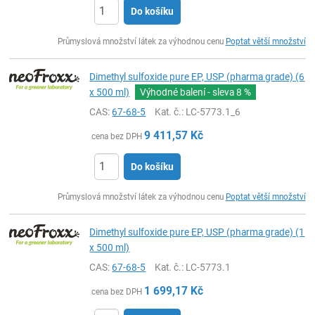
Do košíku
ks
Průmyslová množství látek za výhodnou cenu
Poptat větší množství
Dimethyl sulfoxide pure EP, USP (pharma grade) (6
x 500 ml)
Výhodné balení - sleva
8 %
CAS:
67-68-5
Kat. č.
: LC-5773.1_6
9 411,57
Kč
cena bez DPH
Do košíku
ks
Průmyslová množství látek za výhodnou cenu
Poptat větší množství
Dimethyl sulfoxide pure EP, USP (pharma grade) (1
x 500 ml)
CAS:
67-68-5
Kat. č.
: LC-5773.1
1 699,17
Kč
cena bez DPH