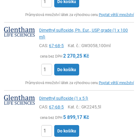
Do košíku
ks
Průmyslová množství látek za výhodnou cenu
Poptat větší množství
Dimethyl sulfoxide, Ph. Eur., USP grade (1 x 100
ml)
CAS:
67-68-5
Kat. č.
: GW3058,100ml
2 270,25
Kč
cena bez DPH
Do košíku
ks
Průmyslová množství látek za výhodnou cenu
Poptat větší množství
Dimethyl sulfoxide (1 x 5 l)
CAS:
67-68-5
Kat. č.
: GK2245,5l
5 899,17
Kč
cena bez DPH
Do košíku