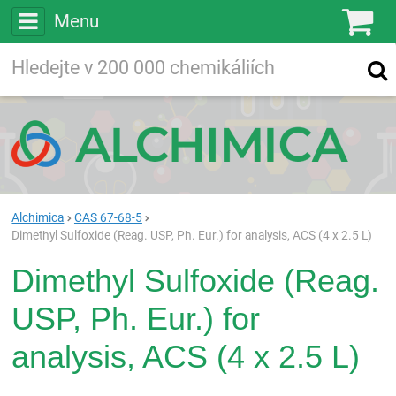
Menu
Ko
Vyhledávejte
Vyhledávání
ve více než
200 000
chemických látkách
Hledej
Alchimica
CAS 67-68-5
Dimethyl Sulfoxide (Reag. USP, Ph. Eur.) for analysis, ACS (4 x 2.5 L)
Dimethyl Sulfoxide (Reag.
USP, Ph. Eur.) for
analysis, ACS (4 x 2.5 L)