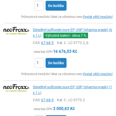
Do košíku
ks
Průmyslová množství látek za výhodnou cenu
Poptat větší množství
Dimethyl sulfoxide pure EP, USP (pharma grade) (6
x 1 L)
Výhodné balení - sleva
7 %
CAS:
67-68-5
Kat. č.
: LC-5773.2_6
16 676,03
Kč
cena bez DPH
Do košíku
ks
Průmyslová množství látek za výhodnou cenu
Poptat větší množství
Dimethyl sulfoxide pure EP, USP (pharma grade) (1
x 1 L)
CAS:
67-68-5
Kat. č.
: LC-5773.2
3 000,83
Kč
cena bez DPH