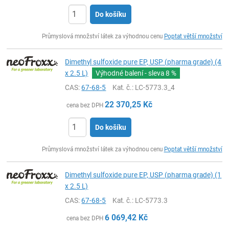
Do košíku
ks
Průmyslová množství látek za výhodnou cenu
Poptat větší množství
Dimethyl sulfoxide pure EP, USP (pharma grade) (4
x 2.5 L)
Výhodné balení - sleva
8 %
CAS:
67-68-5
Kat. č.
: LC-5773.3_4
22 370,25
Kč
cena bez DPH
Do košíku
ks
Průmyslová množství látek za výhodnou cenu
Poptat větší množství
Dimethyl sulfoxide pure EP, USP (pharma grade) (1
x 2.5 L)
CAS:
67-68-5
Kat. č.
: LC-5773.3
6 069,42
Kč
cena bez DPH