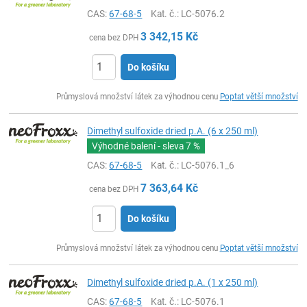
CAS:
67-68-5
Kat. č.
: LC-5076.2
3 342,15
Kč
cena bez DPH
Do košíku
ks
Průmyslová množství látek za výhodnou cenu
Poptat větší množství
Dimethyl sulfoxide dried p.A. (6 x 250 ml)
Výhodné balení - sleva
7 %
CAS:
67-68-5
Kat. č.
: LC-5076.1_6
7 363,64
Kč
cena bez DPH
Do košíku
ks
Průmyslová množství látek za výhodnou cenu
Poptat větší množství
Dimethyl sulfoxide dried p.A. (1 x 250 ml)
CAS:
67-68-5
Kat. č.
: LC-5076.1