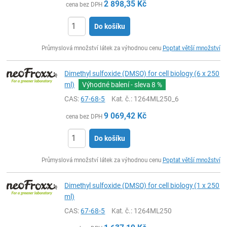
2 898,35
Kč
cena bez DPH
Do košíku
ks
Průmyslová množství látek za výhodnou cenu
Poptat větší množství
Dimethyl sulfoxide (DMSO) for cell biology (6 x 250
ml)
Výhodné balení - sleva
8 %
CAS:
67-68-5
Kat. č.
: 1264ML250_6
9 069,42
Kč
cena bez DPH
Do košíku
ks
Průmyslová množství látek za výhodnou cenu
Poptat větší množství
Dimethyl sulfoxide (DMSO) for cell biology (1 x 250
ml)
CAS:
67-68-5
Kat. č.
: 1264ML250