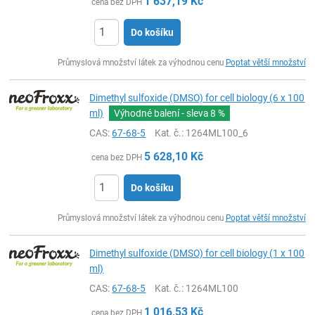
1 637,19
Kč
cena bez DPH
Do košíku
ks
Průmyslová množství látek za výhodnou cenu
Poptat větší množství
Dimethyl sulfoxide (DMSO) for cell biology (6 x 100
ml)
Výhodné balení - sleva
8 %
CAS:
67-68-5
Kat. č.
: 1264ML100_6
5 628,10
Kč
cena bez DPH
Do košíku
ks
Průmyslová množství látek za výhodnou cenu
Poptat větší množství
Dimethyl sulfoxide (DMSO) for cell biology (1 x 100
ml)
CAS:
67-68-5
Kat. č.
: 1264ML100
1 016,53
Kč
cena bez DPH