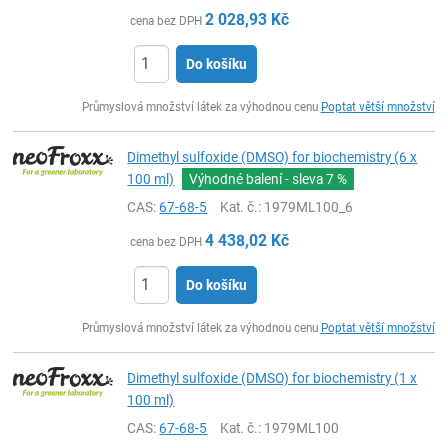
2 028,93
Kč
cena bez DPH
Do košíku
ks
Průmyslová množství látek za výhodnou cenu
Poptat větší množství
Dimethyl sulfoxide (DMSO) for biochemistry (6 x
100 ml)
Výhodné balení - sleva
7 %
CAS:
67-68-5
Kat. č.
: 1979ML100_6
4 438,02
Kč
cena bez DPH
Do košíku
ks
Průmyslová množství látek za výhodnou cenu
Poptat větší množství
Dimethyl sulfoxide (DMSO) for biochemistry (1 x
100 ml)
CAS:
67-68-5
Kat. č.
: 1979ML100