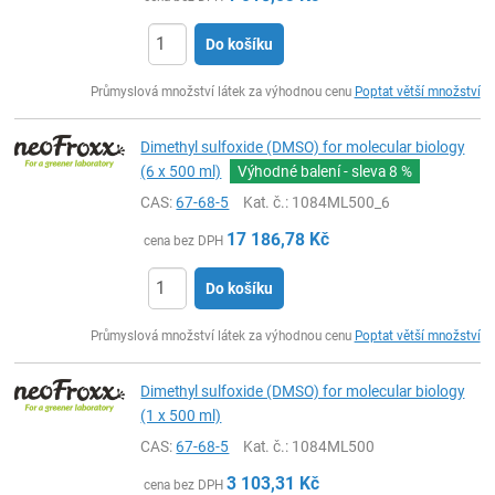
Do košíku
ks
Průmyslová množství látek za výhodnou cenu
Poptat větší množství
Dimethyl sulfoxide (DMSO) for molecular biology
(6 x 500 ml)
Výhodné balení - sleva
8 %
CAS:
67-68-5
Kat. č.
: 1084ML500_6
17 186,78
Kč
cena bez DPH
Do košíku
ks
Průmyslová množství látek za výhodnou cenu
Poptat větší množství
Dimethyl sulfoxide (DMSO) for molecular biology
(1 x 500 ml)
CAS:
67-68-5
Kat. č.
: 1084ML500
3 103,31
Kč
cena bez DPH