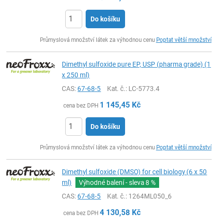
Do košíku
ks
Průmyslová množství látek za výhodnou cenu
Poptat větší množství
Dimethyl sulfoxide pure EP, USP (pharma grade) (1
x 250 ml)
CAS:
67-68-5
Kat. č.
: LC-5773.4
1 145,45
Kč
cena bez DPH
Do košíku
ks
Průmyslová množství látek za výhodnou cenu
Poptat větší množství
Dimethyl sulfoxide (DMSO) for cell biology (6 x 50
ml)
Výhodné balení - sleva
8 %
CAS:
67-68-5
Kat. č.
: 1264ML050_6
4 130,58
Kč
cena bez DPH