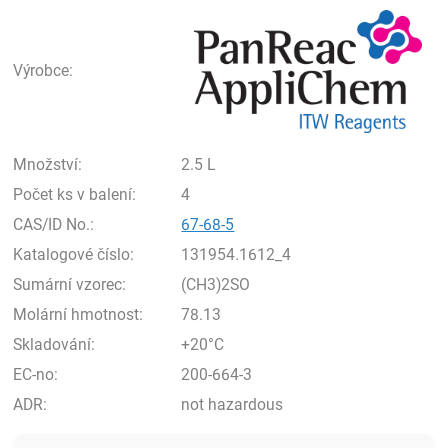
Pan
Výrobce:
Množství:
2.5 L
Počet ks v balení:
4
CAS/ID No.:
67-68-5
Katalogové číslo:
131954.1612_4
Sumární vzorec:
(CH3)2SO
Molární hmotnost:
78.13
Skladování:
+20°C
EC-no:
200-664-3
ADR:
not hazardous