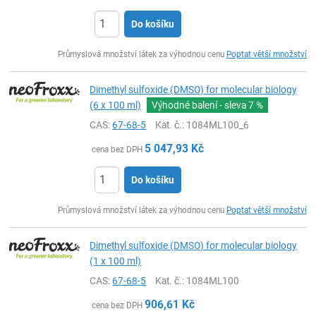
Do košíku
ks
Průmyslová množství látek za výhodnou cenu
Poptat větší množství
Dimethyl sulfoxide (DMSO) for molecular biology
(6 x 100 ml)
Výhodné balení - sleva
7 %
CAS:
67-68-5
Kat. č.
: 1084ML100_6
5 047,93
Kč
cena bez DPH
Do košíku
ks
Průmyslová množství látek za výhodnou cenu
Poptat větší množství
Dimethyl sulfoxide (DMSO) for molecular biology
(1 x 100 ml)
CAS:
67-68-5
Kat. č.
: 1084ML100
906,61
Kč
cena bez DPH