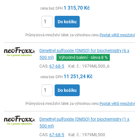
1 315,70
Kč
cena bez DPH
Do košíku
ks
Průmyslová množství látek za výhodnou cenu
Poptat větší množství
Dimethyl sulfoxide (DMSO) for biochemistry (6 x
500 ml)
Výhodné balení - sleva
8 %
CAS:
67-68-5
Kat. č.
: 1979ML500_6
11 251,24
Kč
cena bez DPH
Do košíku
ks
Průmyslová množství látek za výhodnou cenu
Poptat větší množství
Dimethyl sulfoxide (DMSO) for biochemistry (1 x
500 ml)
CAS:
67-68-5
Kat. č.
: 1979ML500