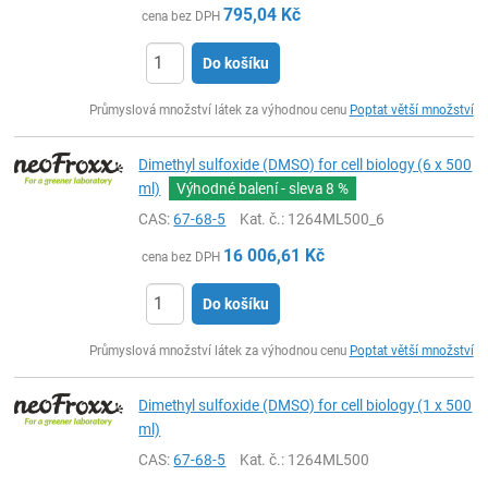
795,04
Kč
cena bez DPH
Do košíku
ks
Průmyslová množství látek za výhodnou cenu
Poptat větší množství
Dimethyl sulfoxide (DMSO) for cell biology (6 x 500
ml)
Výhodné balení - sleva
8 %
CAS:
67-68-5
Kat. č.
: 1264ML500_6
16 006,61
Kč
cena bez DPH
Do košíku
ks
Průmyslová množství látek za výhodnou cenu
Poptat větší množství
Dimethyl sulfoxide (DMSO) for cell biology (1 x 500
ml)
CAS:
67-68-5
Kat. č.
: 1264ML500