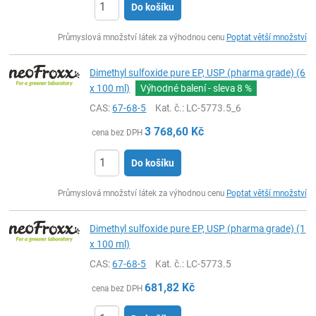
Do košíku
ks
Průmyslová množství látek za výhodnou cenu
Poptat větší množství
Dimethyl sulfoxide pure EP, USP (pharma grade) (6
x 100 ml)
Výhodné balení - sleva
8 %
CAS:
67-68-5
Kat. č.
: LC-5773.5_6
3 768,60
Kč
cena bez DPH
Do košíku
ks
Průmyslová množství látek za výhodnou cenu
Poptat větší množství
Dimethyl sulfoxide pure EP, USP (pharma grade) (1
x 100 ml)
CAS:
67-68-5
Kat. č.
: LC-5773.5
681,82
Kč
cena bez DPH