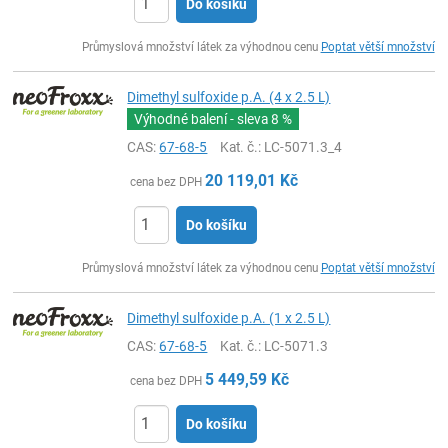
Do košíku
ks
Průmyslová množství látek za výhodnou cenu
Poptat větší množství
Dimethyl sulfoxide p.A. (4 x 2.5 L)
Výhodné balení - sleva
8 %
CAS:
67-68-5
Kat. č.
: LC-5071.3_4
20 119,01
Kč
cena bez DPH
Do košíku
ks
Průmyslová množství látek za výhodnou cenu
Poptat větší množství
Dimethyl sulfoxide p.A. (1 x 2.5 L)
CAS:
67-68-5
Kat. č.
: LC-5071.3
5 449,59
Kč
cena bez DPH
Do košíku