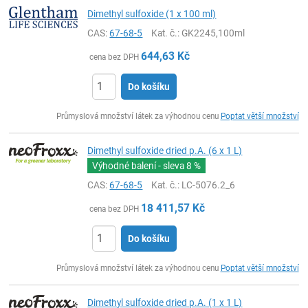
Dimethyl sulfoxide (1 x 100 ml)
CAS:
67-68-5
Kat. č.
: GK2245,100ml
644,63
Kč
cena bez DPH
Do košíku
ks
Průmyslová množství látek za výhodnou cenu
Poptat větší množství
Dimethyl sulfoxide dried p.A. (6 x 1 L)
Výhodné balení - sleva
8 %
CAS:
67-68-5
Kat. č.
: LC-5076.2_6
18 411,57
Kč
cena bez DPH
Do košíku
ks
Průmyslová množství látek za výhodnou cenu
Poptat větší množství
Dimethyl sulfoxide dried p.A. (1 x 1 L)