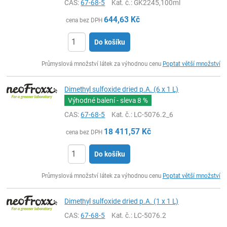
CAS:
67-68-5
Kat. č.
: GK2245,100ml
644,63
Kč
cena bez DPH
Do košíku
ks
Průmyslová množství látek za výhodnou cenu
Poptat větší množství
Dimethyl sulfoxide dried p.A. (6 x 1 L)
Výhodné balení - sleva
8 %
CAS:
67-68-5
Kat. č.
: LC-5076.2_6
18 411,57
Kč
cena bez DPH
Do košíku
ks
Průmyslová množství látek za výhodnou cenu
Poptat větší množství
Dimethyl sulfoxide dried p.A. (1 x 1 L)
CAS:
67-68-5
Kat. č.
: LC-5076.2