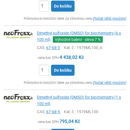
Do košíku
ks
Průmyslová množství látek za výhodnou cenu
Poptat větší množství
Dimethyl sulfoxide (DMSO) for biochemistry (6 x
100 ml)
Výhodné balení - sleva
7 %
CAS:
67-68-5
Kat. č.
: 1979ML100_6
4 438,02
Kč
cena bez DPH
Do košíku
ks
Průmyslová množství látek za výhodnou cenu
Poptat větší množství
Dimethyl sulfoxide (DMSO) for biochemistry (1 x
100 ml)
CAS:
67-68-5
Kat. č.
: 1979ML100
795,04
Kč
cena bez DPH