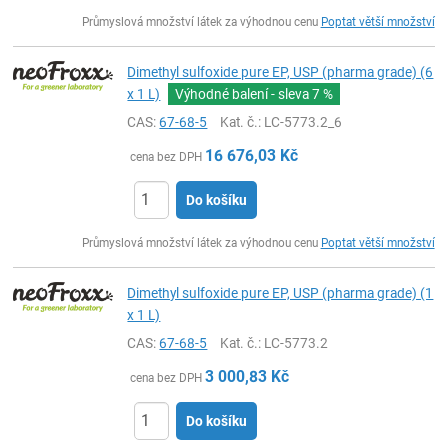
ks
Průmyslová množství látek za výhodnou cenu
Poptat větší množství
Dimethyl sulfoxide pure EP, USP (pharma grade) (6
x 1 L)
Výhodné balení - sleva
7 %
CAS:
67-68-5
Kat. č.
: LC-5773.2_6
16 676,03
Kč
cena bez DPH
Do košíku
ks
Průmyslová množství látek za výhodnou cenu
Poptat větší množství
Dimethyl sulfoxide pure EP, USP (pharma grade) (1
x 1 L)
CAS:
67-68-5
Kat. č.
: LC-5773.2
3 000,83
Kč
cena bez DPH
Do košíku