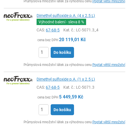
Průmyslová množství látek za výhodnou cenu
Poptat větší množství
Dimethyl sulfoxide p.A. (4 x 2.5 L)
Výhodné balení - sleva
8 %
CAS:
67-68-5
Kat. č.
: LC-5071.3_4
20 119,01
Kč
cena bez DPH
Do košíku
ks
Průmyslová množství látek za výhodnou cenu
Poptat větší množství
Dimethyl sulfoxide p.A. (1 x 2.5 L)
CAS:
67-68-5
Kat. č.
: LC-5071.3
5 449,59
Kč
cena bez DPH
Do košíku
ks
Průmyslová množství látek za výhodnou cenu
Poptat větší množství