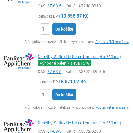
CAS:
67-68-5
Kat. č.
: A7248,0010
10 555,37
Kč
cena bez DPH
Do košíku
ks
Průmyslová množství látek za výhodnou cenu
Poptat větší množství
Dimethyl Sulfoxide for cell culture (6 x 250 mL)
Výhodné balení - sleva
15 %
CAS:
67-68-5
Kat. č.
: A3672,0250_6
8 871,07
Kč
cena bez DPH
Do košíku
ks
Průmyslová množství látek za výhodnou cenu
Poptat větší množství
Dimethyl Sulfoxide for cell culture (1 x 250 mL)
CAS:
67-68-5
Kat. č.
: A3672,0250