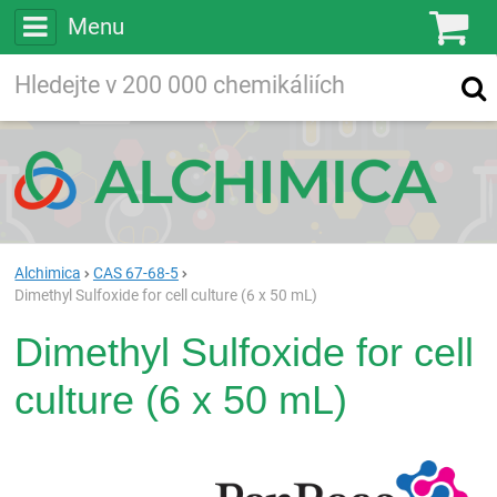
Menu
Ko
Vyhledávejte
Vyhledávání
ve více než
200 000
chemických látkách
Hledej
Alchimica
CAS 67-68-5
Dimethyl Sulfoxide for cell culture (6 x 50 mL)
Dimethyl Sulfoxide for cell
culture (6 x 50 mL)
Pan