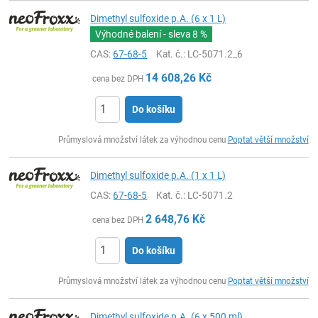
Dimethyl sulfoxide p.A. (6 x 1 L)
Výhodné balení - sleva
8 %
CAS:
67-68-5
Kat. č.
: LC-5071.2_6
14 608,26
Kč
cena bez DPH
Do košíku
ks
Průmyslová množství látek za výhodnou cenu
Poptat větší množství
Dimethyl sulfoxide p.A. (1 x 1 L)
CAS:
67-68-5
Kat. č.
: LC-5071.2
2 648,76
Kč
cena bez DPH
Do košíku
ks
Průmyslová množství látek za výhodnou cenu
Poptat větší množství
Dimethyl sulfoxide p.A. (6 x 500 ml)