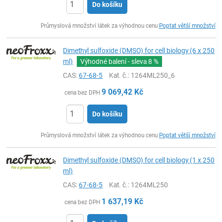
Do košíku
ks
Průmyslová množství látek za výhodnou cenu
Poptat větší množství
Dimethyl sulfoxide (DMSO) for cell biology (6 x 250
ml)
Výhodné balení - sleva
8 %
CAS:
67-68-5
Kat. č.
: 1264ML250_6
9 069,42
Kč
cena bez DPH
Do košíku
ks
Průmyslová množství látek za výhodnou cenu
Poptat větší množství
Dimethyl sulfoxide (DMSO) for cell biology (1 x 250
ml)
CAS:
67-68-5
Kat. č.
: 1264ML250
1 637,19
Kč
cena bez DPH