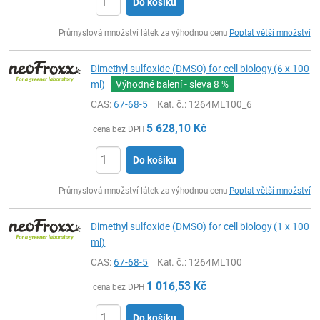
Do košíku
ks
Průmyslová množství látek za výhodnou cenu
Poptat větší množství
Dimethyl sulfoxide (DMSO) for cell biology (6 x 100
ml)
Výhodné balení - sleva
8 %
CAS:
67-68-5
Kat. č.
: 1264ML100_6
5 628,10
Kč
cena bez DPH
Do košíku
ks
Průmyslová množství látek za výhodnou cenu
Poptat větší množství
Dimethyl sulfoxide (DMSO) for cell biology (1 x 100
ml)
CAS:
67-68-5
Kat. č.
: 1264ML100
1 016,53
Kč
cena bez DPH
Do košíku