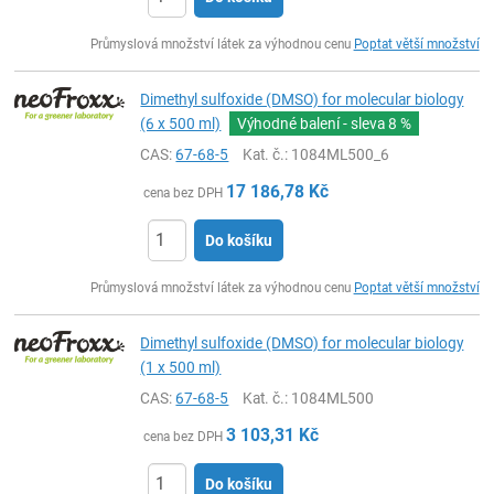
ks
Průmyslová množství látek za výhodnou cenu
Poptat větší množství
Dimethyl sulfoxide (DMSO) for molecular biology
(6 x 500 ml)
Výhodné balení - sleva
8 %
CAS:
67-68-5
Kat. č.
: 1084ML500_6
17 186,78
Kč
cena bez DPH
Do košíku
ks
Průmyslová množství látek za výhodnou cenu
Poptat větší množství
Dimethyl sulfoxide (DMSO) for molecular biology
(1 x 500 ml)
CAS:
67-68-5
Kat. č.
: 1084ML500
3 103,31
Kč
cena bez DPH
Do košíku