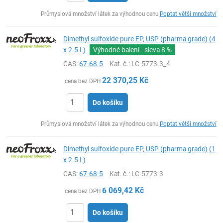
ks
Průmyslová množství látek za výhodnou cenu
Poptat větší množství
Dimethyl sulfoxide pure EP, USP (pharma grade) (4
x 2.5 L)
Výhodné balení - sleva
8 %
CAS:
67-68-5
Kat. č.
: LC-5773.3_4
22 370,25
Kč
cena bez DPH
Do košíku
ks
Průmyslová množství látek za výhodnou cenu
Poptat větší množství
Dimethyl sulfoxide pure EP, USP (pharma grade) (1
x 2.5 L)
CAS:
67-68-5
Kat. č.
: LC-5773.3
6 069,42
Kč
cena bez DPH
Do košíku