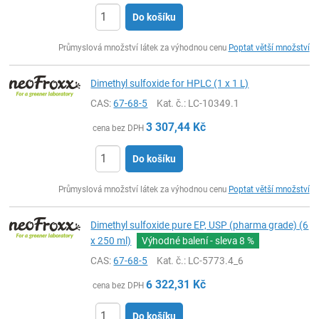
Do košíku
ks
Průmyslová množství látek za výhodnou cenu
Poptat větší množství
Dimethyl sulfoxide for HPLC (1 x 1 L)
CAS:
67-68-5
Kat. č.
: LC-10349.1
3 307,44
Kč
cena bez DPH
Do košíku
ks
Průmyslová množství látek za výhodnou cenu
Poptat větší množství
Dimethyl sulfoxide pure EP, USP (pharma grade) (6
x 250 ml)
Výhodné balení - sleva
8 %
CAS:
67-68-5
Kat. č.
: LC-5773.4_6
6 322,31
Kč
cena bez DPH
Do košíku