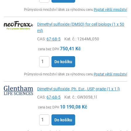
ks
Průmyslová množství látek za výhodnou cenu
Poptat větší množství
Dimethyl sulfoxide (DMSO) for cell biology (1 x 50
ml)
CAS:
67-68-5
Kat. č.
: 1264ML050
750,41
Kč
cena bez DPH
Do košíku
ks
Průmyslová množství látek za výhodnou cenu
Poptat větší množství
Dimethyl sulfoxide, Ph. Eur., USP grade (1 x 1 l)
CAS:
67-68-5
Kat. č.
: GW3058,1l
10 190,08
Kč
cena bez DPH
Do košíku
ks