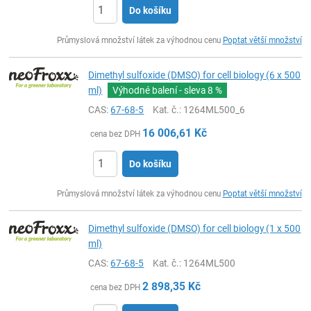
Do košíku
ks
Průmyslová množství látek za výhodnou cenu
Poptat větší množství
Dimethyl sulfoxide (DMSO) for cell biology (6 x 500
ml)
Výhodné balení - sleva
8 %
CAS:
67-68-5
Kat. č.
: 1264ML500_6
16 006,61
Kč
cena bez DPH
Do košíku
ks
Průmyslová množství látek za výhodnou cenu
Poptat větší množství
Dimethyl sulfoxide (DMSO) for cell biology (1 x 500
ml)
CAS:
67-68-5
Kat. č.
: 1264ML500
2 898,35
Kč
cena bez DPH