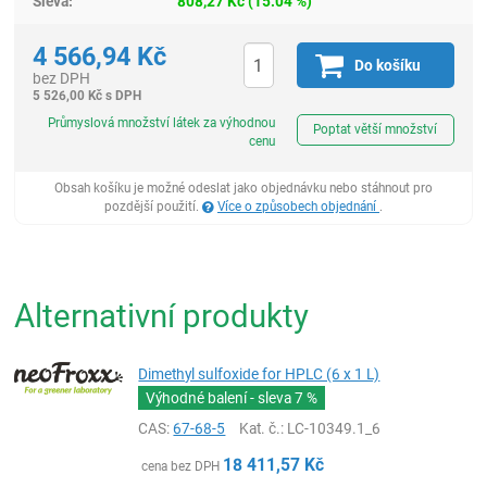
Sleva:
808,27
Kč
(
15.04
%)
4 566,94
Kč
Do košíku
bez DPH
5 526,00
Kč
s DPH
ks
Průmyslová množství látek za výhodnou
Poptat větší množství
cenu
Obsah košíku je možné odeslat jako objednávku nebo stáhnout pro
pozdější použití.
Více o způsobech objednání
.
Alternativní produkty
Dimethyl sulfoxide for HPLC (6 x 1 L)
Výhodné balení - sleva
7 %
CAS:
67-68-5
Kat. č.
: LC-10349.1_6
18 411,57
Kč
cena bez DPH