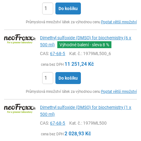
Do košíku
ks
Průmyslová množství látek za výhodnou cenu
Poptat větší množství
Dimethyl sulfoxide (DMSO) for biochemistry (6 x
500 ml)
Výhodné balení - sleva
8 %
CAS:
67-68-5
Kat. č.
: 1979ML500_6
11 251,24
Kč
cena bez DPH
Do košíku
ks
Průmyslová množství látek za výhodnou cenu
Poptat větší množství
Dimethyl sulfoxide (DMSO) for biochemistry (1 x
500 ml)
CAS:
67-68-5
Kat. č.
: 1979ML500
2 028,93
Kč
cena bez DPH