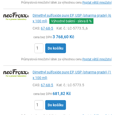
Průmyslová množství látek za výhodnou cenu
Poptat větší množství
Dimethyl sulfoxide pure EP, USP (pharma grade) (6
x 100 ml)
Výhodné balení - sleva
8 %
CAS:
67-68-5
Kat. č.
: LC-5773.5_6
3 768,60
Kč
cena bez DPH
Do košíku
ks
Průmyslová množství látek za výhodnou cenu
Poptat větší množství
Dimethyl sulfoxide pure EP, USP (pharma grade) (1
x 100 ml)
CAS:
67-68-5
Kat. č.
: LC-5773.5
681,82
Kč
cena bez DPH
Do košíku
ks