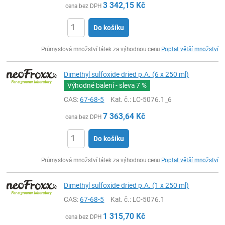
3 342,15
Kč
cena bez DPH
Do košíku
ks
Průmyslová množství látek za výhodnou cenu
Poptat větší množství
Dimethyl sulfoxide dried p.A. (6 x 250 ml)
Výhodné balení - sleva
7 %
CAS:
67-68-5
Kat. č.
: LC-5076.1_6
7 363,64
Kč
cena bez DPH
Do košíku
ks
Průmyslová množství látek za výhodnou cenu
Poptat větší množství
Dimethyl sulfoxide dried p.A. (1 x 250 ml)
CAS:
67-68-5
Kat. č.
: LC-5076.1
1 315,70
Kč
cena bez DPH