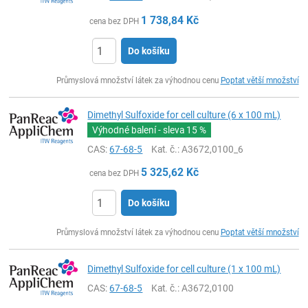
1 738,84
Kč
cena bez DPH
Do košíku
ks
Průmyslová množství látek za výhodnou cenu
Poptat větší množství
Dimethyl Sulfoxide for cell culture (6 x 100 mL)
Výhodné balení - sleva
15 %
CAS:
67-68-5
Kat. č.
: A3672,0100_6
5 325,62
Kč
cena bez DPH
Do košíku
ks
Průmyslová množství látek za výhodnou cenu
Poptat větší množství
Dimethyl Sulfoxide for cell culture (1 x 100 mL)
CAS:
67-68-5
Kat. č.
: A3672,0100