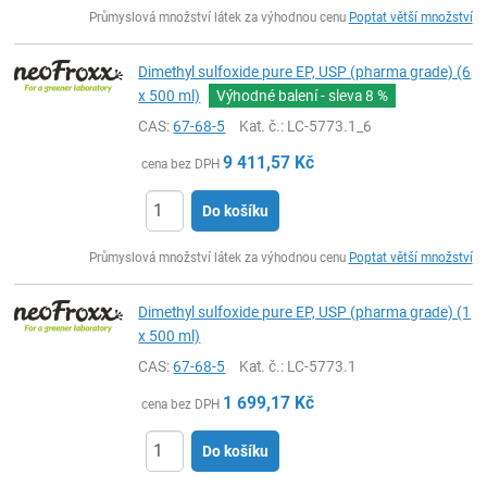
ks
Průmyslová množství látek za výhodnou cenu
Poptat větší množství
Dimethyl sulfoxide pure EP, USP (pharma grade) (6
x 500 ml)
Výhodné balení - sleva
8 %
CAS:
67-68-5
Kat. č.
: LC-5773.1_6
9 411,57
Kč
cena bez DPH
Do košíku
ks
Průmyslová množství látek za výhodnou cenu
Poptat větší množství
Dimethyl sulfoxide pure EP, USP (pharma grade) (1
x 500 ml)
CAS:
67-68-5
Kat. č.
: LC-5773.1
1 699,17
Kč
cena bez DPH
Do košíku
ks