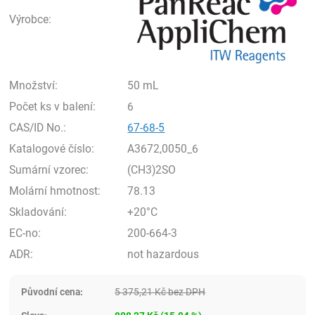
Výrobce:
Množství:
50 mL
Počet ks v balení:
6
CAS/ID No.:
67-68-5
Katalogové číslo:
A3672,0050_6
Sumární vzorec:
(CH3)2SO
Molární hmotnost:
78.13
Skladování:
+20°C
EC-no:
200-664-3
ADR:
not hazardous
Původní cena:
5 375,21
Kč
bez DPH