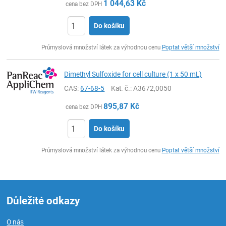
1 044,63
Kč
cena bez DPH
Do košíku
ks
Průmyslová množství látek za výhodnou cenu
Poptat větší množství
Dimethyl Sulfoxide for cell culture (1 x 50 mL)
CAS:
67-68-5
Kat. č.
: A3672,0050
895,87
Kč
cena bez DPH
Do košíku
ks
Průmyslová množství látek za výhodnou cenu
Poptat větší množství
Důležité odkazy
O nás