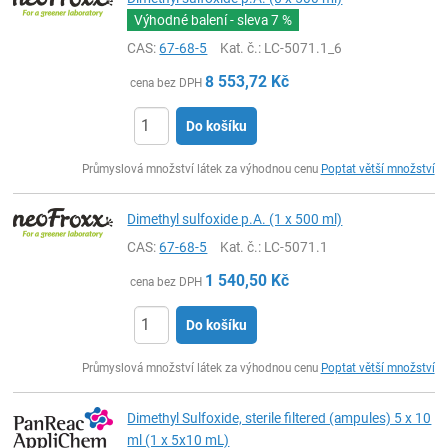
Výhodné balení - sleva
7 %
CAS:
67-68-5
Kat. č.
: LC-5071.1_6
8 553,72
Kč
cena bez DPH
Do košíku
ks
Průmyslová množství látek za výhodnou cenu
Poptat větší množství
Dimethyl sulfoxide p.A. (1 x 500 ml)
CAS:
67-68-5
Kat. č.
: LC-5071.1
1 540,50
Kč
cena bez DPH
Do košíku
ks
Průmyslová množství látek za výhodnou cenu
Poptat větší množství
Dimethyl Sulfoxide, sterile filtered (ampules) 5 x 10
ml (1 x 5x10 mL)