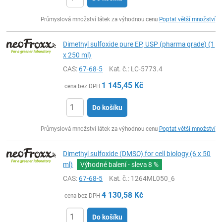
ks
Průmyslová množství látek za výhodnou cenu
Poptat větší množství
Dimethyl sulfoxide pure EP, USP (pharma grade) (1
x 250 ml)
CAS:
67-68-5
Kat. č.
: LC-5773.4
1 145,45
Kč
cena bez DPH
Do košíku
ks
Průmyslová množství látek za výhodnou cenu
Poptat větší množství
Dimethyl sulfoxide (DMSO) for cell biology (6 x 50
ml)
Výhodné balení - sleva
8 %
CAS:
67-68-5
Kat. č.
: 1264ML050_6
4 130,58
Kč
cena bez DPH
Do košíku