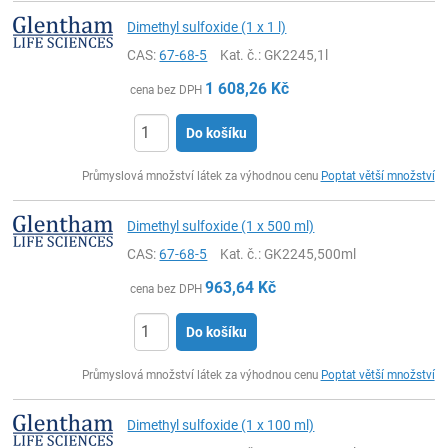
Dimethyl sulfoxide (1 x 1 l)
CAS:
67-68-5
Kat. č.
: GK2245,1l
1 608,26
Kč
cena bez DPH
Do košíku
ks
Průmyslová množství látek za výhodnou cenu
Poptat větší množství
Dimethyl sulfoxide (1 x 500 ml)
CAS:
67-68-5
Kat. č.
: GK2245,500ml
963,64
Kč
cena bez DPH
Do košíku
ks
Průmyslová množství látek za výhodnou cenu
Poptat větší množství
Dimethyl sulfoxide (1 x 100 ml)