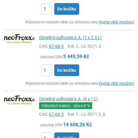
Do košíku
ks
Průmyslová množství látek za výhodnou cenu
Poptat větší množství
Dimethyl sulfoxide p.A. (1 x 2.5 L)
CAS:
67-68-5
Kat. č.
: LC-5071.3
5 449,59
Kč
cena bez DPH
Do košíku
ks
Průmyslová množství látek za výhodnou cenu
Poptat větší množství
Dimethyl sulfoxide p.A. (6 x 1 L)
Výhodné balení - sleva
8 %
CAS:
67-68-5
Kat. č.
: LC-5071.2_6
14 608,26
Kč
cena bez DPH