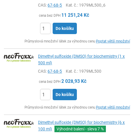
CAS:
67-68-5
Kat. č.
: 1979ML500_6
11 251,24
Kč
cena bez DPH
Do košíku
ks
Průmyslová množství látek za výhodnou cenu
Poptat větší množství
Dimethyl sulfoxide (DMSO) for biochemistry (1 x
500 ml)
CAS:
67-68-5
Kat. č.
: 1979ML500
2 028,93
Kč
cena bez DPH
Do košíku
ks
Průmyslová množství látek za výhodnou cenu
Poptat větší množství
Dimethyl sulfoxide (DMSO) for biochemistry (6 x
100 ml)
Výhodné balení - sleva
7 %