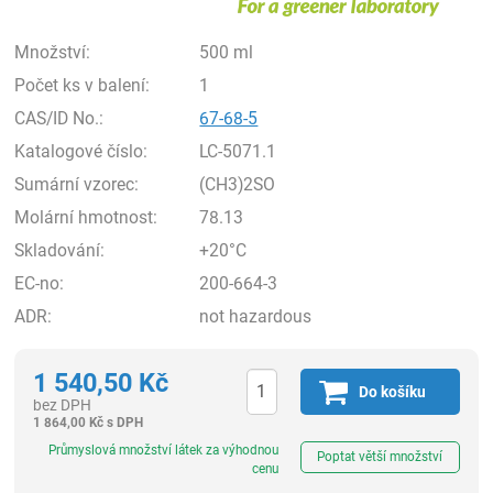
Množství:
500 ml
Počet ks v balení:
1
CAS/ID No.:
67-68-5
Katalogové číslo:
LC-5071.1
Sumární vzorec:
(CH3)2SO
Molární hmotnost:
78.13
Skladování:
+20°C
EC-no:
200-664-3
ADR:
not hazardous
1 540,50
Kč
Do košíku
bez DPH
1 864,00
Kč
s DPH
ks
Průmyslová množství látek za výhodnou
Poptat větší množství
cenu