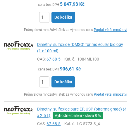
5 047,93
Kč
cena bez DPH
Do košíku
ks
Průmyslová množství látek za výhodnou cenu
Poptat větší množství
Dimethyl sulfoxide (DMSO) for molecular biology
(1 x 100 ml)
CAS:
67-68-5
Kat. č.
: 1084ML100
906,61
Kč
cena bez DPH
Do košíku
ks
Průmyslová množství látek za výhodnou cenu
Poptat větší množství
Dimethyl sulfoxide pure EP, USP (pharma grade) (4
x 2.5 L)
Výhodné balení - sleva
8 %
CAS:
67-68-5
Kat. č.
: LC-5773.3_4