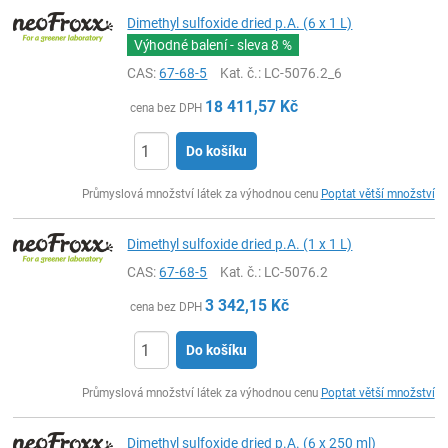
Dimethyl sulfoxide dried p.A. (6 x 1 L)
Výhodné balení - sleva
8 %
CAS:
67-68-5
Kat. č.
: LC-5076.2_6
18 411,57
Kč
cena bez DPH
Do košíku
ks
Průmyslová množství látek za výhodnou cenu
Poptat větší množství
Dimethyl sulfoxide dried p.A. (1 x 1 L)
CAS:
67-68-5
Kat. č.
: LC-5076.2
3 342,15
Kč
cena bez DPH
Do košíku
ks
Průmyslová množství látek za výhodnou cenu
Poptat větší množství
Dimethyl sulfoxide dried p.A. (6 x 250 ml)