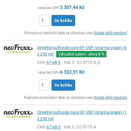
3 307,44
Kč
cena bez DPH
Do košíku
ks
Průmyslová množství látek za výhodnou cenu
Poptat větší množství
Dimethyl sulfoxide pure EP, USP (pharma grade) (6
x 250 ml)
Výhodné balení - sleva
8 %
CAS:
67-68-5
Kat. č.
: LC-5773.4_6
6 322,31
Kč
cena bez DPH
Do košíku
ks
Průmyslová množství látek za výhodnou cenu
Poptat větší množství
Dimethyl sulfoxide pure EP, USP (pharma grade) (1
x 250 ml)
CAS:
67-68-5
Kat. č.
: LC-5773.4