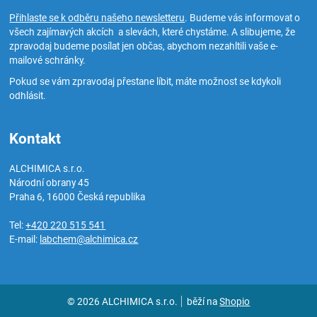
Přihlaste se k odběru našeho newsletteru
. Budeme vás informovat o
všech zajímavých akcích a slevách, které chystáme. A slibujeme, že
zpravodaj budeme posílat jen občas, abychom nezahltili vaše e-
mailové schránky.
Pokud se vám zpravodaj přestane líbit, máte možnost se kdykoli
odhlásit.
Kontakt
ALCHIMICA s.r.o.
Národní obrany 45
Praha 6
,
16000
Česká republika
Tel:
+420 220 515 541
E-mail:
labchem@alchimica.cz
© 2026 ALCHIMICA s.r.o.
běží na
Shopio