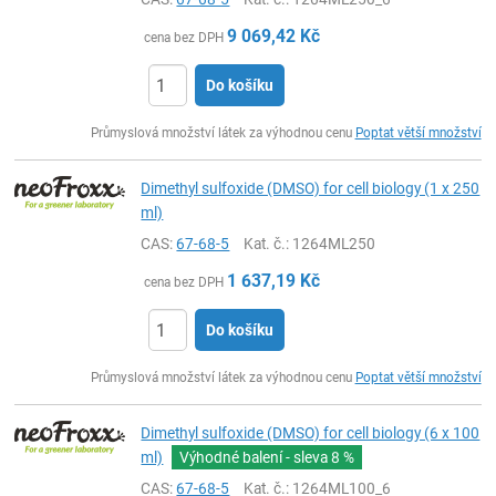
9 069,42
Kč
cena bez DPH
Do košíku
ks
Průmyslová množství látek za výhodnou cenu
Poptat větší množství
Dimethyl sulfoxide (DMSO) for cell biology (1 x 250
ml)
CAS:
67-68-5
Kat. č.
: 1264ML250
1 637,19
Kč
cena bez DPH
Do košíku
ks
Průmyslová množství látek za výhodnou cenu
Poptat větší množství
Dimethyl sulfoxide (DMSO) for cell biology (6 x 100
ml)
Výhodné balení - sleva
8 %
CAS:
67-68-5
Kat. č.
: 1264ML100_6