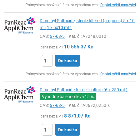
ks
Průmyslová množství látek za výhodnou cenu
Poptat větší množství
Dimethyl Sulfoxide, sterile filtered (ampules) 5 x 10
ml (1 x 5x10 mL)
CAS:
67-68-5
Kat. č.
: A7248,0010
10 555,37
Kč
cena bez DPH
Do košíku
ks
Průmyslová množství látek za výhodnou cenu
Poptat větší množství
Dimethyl Sulfoxide for cell culture (6 x 250 mL)
Výhodné balení - sleva
15 %
CAS:
67-68-5
Kat. č.
: A3672,0250_6
8 871,07
Kč
cena bez DPH
Do košíku
ks