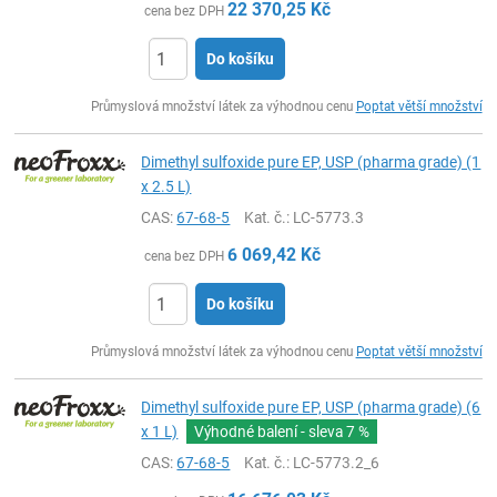
22 370,25
Kč
cena bez DPH
Do košíku
ks
Průmyslová množství látek za výhodnou cenu
Poptat větší množství
Dimethyl sulfoxide pure EP, USP (pharma grade) (1
x 2.5 L)
CAS:
67-68-5
Kat. č.
: LC-5773.3
6 069,42
Kč
cena bez DPH
Do košíku
ks
Průmyslová množství látek za výhodnou cenu
Poptat větší množství
Dimethyl sulfoxide pure EP, USP (pharma grade) (6
x 1 L)
Výhodné balení - sleva
7 %
CAS:
67-68-5
Kat. č.
: LC-5773.2_6