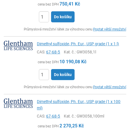
750,41
Kč
cena bez DPH
Do košíku
ks
Průmyslová množství látek za výhodnou cenu
Poptat větší množství
Dimethyl sulfoxide, Ph. Eur., USP grade (1 x 1 l)
CAS:
67-68-5
Kat. č.
: GW3058,1l
10 190,08
Kč
cena bez DPH
Do košíku
ks
Průmyslová množství látek za výhodnou cenu
Poptat větší množství
Dimethyl sulfoxide, Ph. Eur., USP grade (1 x 100
ml)
CAS:
67-68-5
Kat. č.
: GW3058,100ml
2 270,25
Kč
cena bez DPH