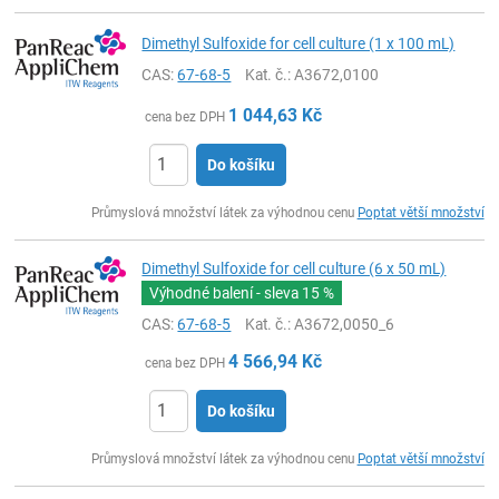
Dimethyl Sulfoxide for cell culture (1 x 100 mL)
CAS:
67-68-5
Kat. č.
: A3672,0100
1 044,63
Kč
cena bez DPH
Do košíku
ks
Průmyslová množství látek za výhodnou cenu
Poptat větší množství
Dimethyl Sulfoxide for cell culture (6 x 50 mL)
Výhodné balení - sleva
15 %
CAS:
67-68-5
Kat. č.
: A3672,0050_6
4 566,94
Kč
cena bez DPH
Do košíku
ks
Průmyslová množství látek za výhodnou cenu
Poptat větší množství