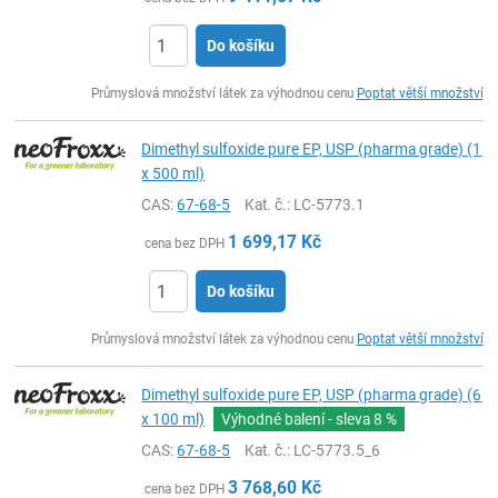
Do košíku
ks
Průmyslová množství látek za výhodnou cenu
Poptat větší množství
Dimethyl sulfoxide pure EP, USP (pharma grade) (1
x 500 ml)
CAS:
67-68-5
Kat. č.
: LC-5773.1
1 699,17
Kč
cena bez DPH
Do košíku
ks
Průmyslová množství látek za výhodnou cenu
Poptat větší množství
Dimethyl sulfoxide pure EP, USP (pharma grade) (6
x 100 ml)
Výhodné balení - sleva
8 %
CAS:
67-68-5
Kat. č.
: LC-5773.5_6
3 768,60
Kč
cena bez DPH