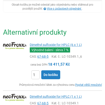
Obsah košíku je možné odeslat jako objednávku nebo stáhnout pro
pozdější použití.
Více o způsobech objednání
.
Alternativní produkty
Dimethyl sulfoxide for HPLC (6 x 1 L)
Výhodné balení - sleva
7 %
CAS:
67-68-5
Kat. č.
: LC-10349.1_6
18 411,57
Kč
cena bez DPH
Do košíku
ks
Průmyslová množství látek za výhodnou cenu
Poptat větší množství
Dimethyl sulfoxide for HPLC (1 x 1 L)
CAS:
67-68-5
Kat. č.
: LC-10349.1