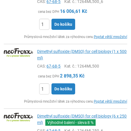
CAS:
67-68-5
Kat. č.
: 1264ML500_6
16 006,61
Kč
cena bez DPH
Do košíku
ks
Průmyslová množství látek za výhodnou cenu
Poptat větší množství
Dimethyl sulfoxide (DMSO) for cell biology (1 x 500
ml)
CAS:
67-68-5
Kat. č.
: 1264ML500
2 898,35
Kč
cena bez DPH
Do košíku
ks
Průmyslová množství látek za výhodnou cenu
Poptat větší množství
Dimethyl sulfoxide (DMSO) for cell biology (6 x 250
ml)
Výhodné balení - sleva
8 %
CAS:
67-68-5
Kat. č.
: 1264ML250_6