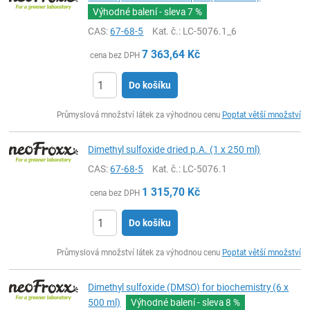
Výhodné balení - sleva
7 %
CAS:
67-68-5
Kat. č.
: LC-5076.1_6
7 363,64
Kč
cena bez DPH
Do košíku
ks
Průmyslová množství látek za výhodnou cenu
Poptat větší množství
Dimethyl sulfoxide dried p.A. (1 x 250 ml)
CAS:
67-68-5
Kat. č.
: LC-5076.1
1 315,70
Kč
cena bez DPH
Do košíku
ks
Průmyslová množství látek za výhodnou cenu
Poptat větší množství
Dimethyl sulfoxide (DMSO) for biochemistry (6 x
500 ml)
Výhodné balení - sleva
8 %