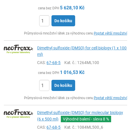
5 628,10
Kč
cena bez DPH
Do košíku
ks
Průmyslová množství látek za výhodnou cenu
Poptat větší množství
Dimethyl sulfoxide (DMSO) for cell biology (1 x 100
ml)
CAS:
67-68-5
Kat. č.
: 1264ML100
1 016,53
Kč
cena bez DPH
Do košíku
ks
Průmyslová množství látek za výhodnou cenu
Poptat větší množství
Dimethyl sulfoxide (DMSO) for molecular biology
(6 x 500 ml)
Výhodné balení - sleva
8 %
CAS:
67-68-5
Kat. č.
: 1084ML500_6