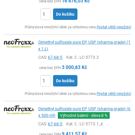
16 676,03
Kč
cena bez DPH
Do košíku
ks
Průmyslová množství látek za výhodnou cenu
Poptat větší množství
Dimethyl sulfoxide pure EP, USP (pharma grade) (1
x 1 L)
CAS:
67-68-5
Kat. č.
: LC-5773.2
3 000,83
Kč
cena bez DPH
Do košíku
ks
Průmyslová množství látek za výhodnou cenu
Poptat větší množství
Dimethyl sulfoxide pure EP, USP (pharma grade) (6
x 500 ml)
Výhodné balení - sleva
8 %
CAS:
67-68-5
Kat. č.
: LC-5773.1_6
9 411,57
Kč
cena bez DPH