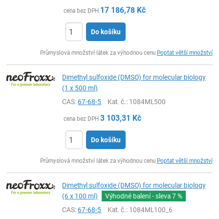
17 186,78
Kč
cena bez DPH
Do košíku
ks
Průmyslová množství látek za výhodnou cenu
Poptat větší množství
Dimethyl sulfoxide (DMSO) for molecular biology
(1 x 500 ml)
CAS:
67-68-5
Kat. č.
: 1084ML500
3 103,31
Kč
cena bez DPH
Do košíku
ks
Průmyslová množství látek za výhodnou cenu
Poptat větší množství
Dimethyl sulfoxide (DMSO) for molecular biology
(6 x 100 ml)
Výhodné balení - sleva
7 %
CAS:
67-68-5
Kat. č.
: 1084ML100_6