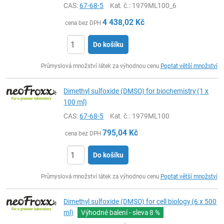
CAS:
67-68-5
Kat. č.
: 1979ML100_6
4 438,02
Kč
cena bez DPH
Do košíku
ks
Průmyslová množství látek za výhodnou cenu
Poptat větší množství
Dimethyl sulfoxide (DMSO) for biochemistry (1 x
100 ml)
CAS:
67-68-5
Kat. č.
: 1979ML100
795,04
Kč
cena bez DPH
Do košíku
ks
Průmyslová množství látek za výhodnou cenu
Poptat větší množství
Dimethyl sulfoxide (DMSO) for cell biology (6 x 500
ml)
Výhodné balení - sleva
8 %