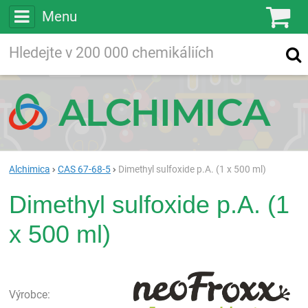
Menu
Ko
Vyhledávejte
Vyhledávání
ve více než
200 000
chemických látkách
Hledej
Alchimica
CAS 67-68-5
Dimethyl sulfoxide p.A. (1 x 500 ml)
Dimethyl sulfoxide p.A. (1
x 500 ml)
neo
Výrobce: