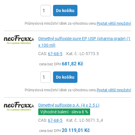
Do košíku
ks
Průmyslová množství látek za výhodnou cenu
Poptat větší množství
Dimethyl sulfoxide pure EP, USP (pharma grade) (1
x 100 ml)
CAS:
67-68-5
Kat. č.
: LC-5773.5
681,82
Kč
cena bez DPH
Do košíku
ks
Průmyslová množství látek za výhodnou cenu
Poptat větší množství
Dimethyl sulfoxide p.A. (4 x 2.5 L)
Výhodné balení - sleva
8 %
CAS:
67-68-5
Kat. č.
: LC-5071.3_4
20 119,01
Kč
cena bez DPH