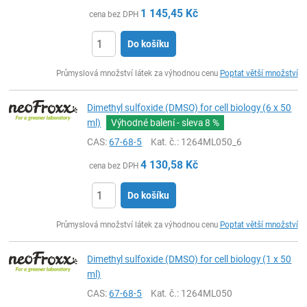
1 145,45
Kč
cena bez DPH
Do košíku
ks
Průmyslová množství látek za výhodnou cenu
Poptat větší množství
Dimethyl sulfoxide (DMSO) for cell biology (6 x 50
ml)
Výhodné balení - sleva
8 %
CAS:
67-68-5
Kat. č.
: 1264ML050_6
4 130,58
Kč
cena bez DPH
Do košíku
ks
Průmyslová množství látek za výhodnou cenu
Poptat větší množství
Dimethyl sulfoxide (DMSO) for cell biology (1 x 50
ml)
CAS:
67-68-5
Kat. č.
: 1264ML050