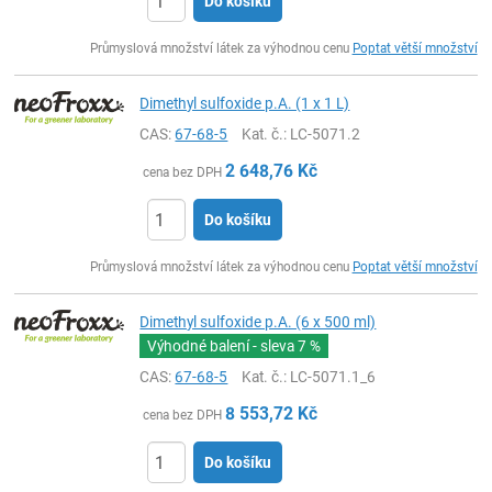
Do košíku
ks
Průmyslová množství látek za výhodnou cenu
Poptat větší množství
Dimethyl sulfoxide p.A. (1 x 1 L)
CAS:
67-68-5
Kat. č.
: LC-5071.2
2 648,76
Kč
cena bez DPH
Do košíku
ks
Průmyslová množství látek za výhodnou cenu
Poptat větší množství
Dimethyl sulfoxide p.A. (6 x 500 ml)
Výhodné balení - sleva
7 %
CAS:
67-68-5
Kat. č.
: LC-5071.1_6
8 553,72
Kč
cena bez DPH
Do košíku