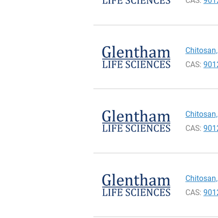
CAS:
901
Chitosan,
CAS:
901
Chitosan,
CAS:
901
Chitosan,
CAS:
901