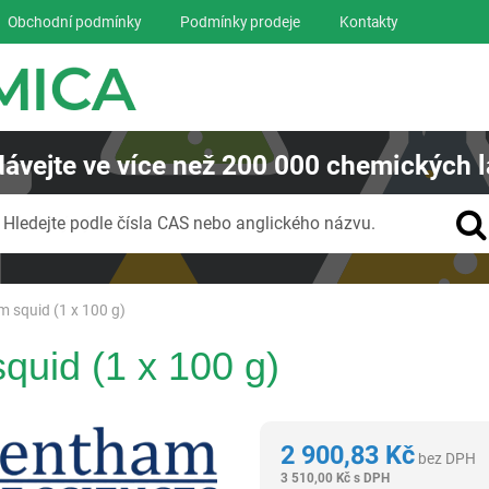
Obchodní podmínky
Podmínky prodeje
Kontakty
ávejte
ve více než
200 000
chemických l
Vyhledávání
Hledejte podle čísla CAS nebo anglického názvu.
m squid (1 x 100 g)
quid (1 x 100 g)
Glentham Life Sciences Ltd
2 900,83
Kč
bez DPH
3 510,00
Kč
s DPH