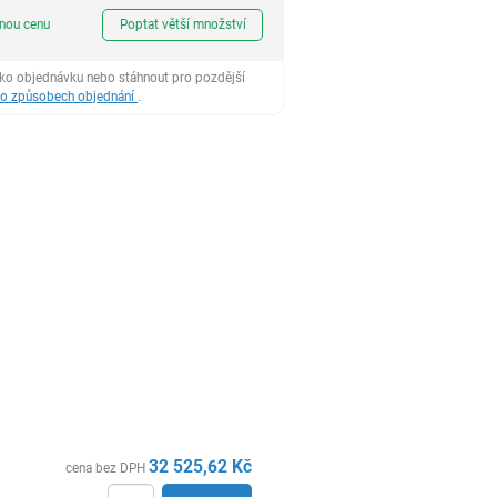
ks
dnou cenu
Poptat větší množství
ako objednávku nebo stáhnout pro pozdější
 o způsobech objednání
.
32 525,62
Kč
cena bez DPH