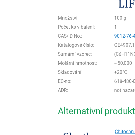
Množství:
100 g
Počet ks v balení:
1
CAS/ID No.:
9012-76-
Katalogové číslo:
GE4907,
Sumární vzorec:
(C6H11N
Molární hmotnost:
~50,000
Skladování:
+20°C
EC-no:
618-480-
ADR:
not haza
Alternativní produk
Chitosan 