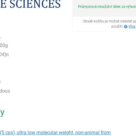
Průmyslová množství látek za výho
Obsah košíku je možné odeslat j
použití.
Více
4
100g
O4)n
0
rdous
ty
(5 cps); ultra low molecular weight, non-animal from