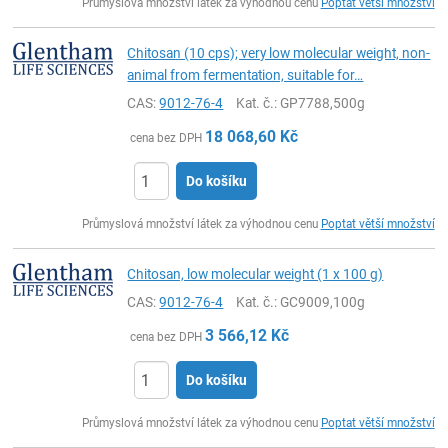
Průmyslová množství látek za výhodnou cenu
Poptat větší množství
Chitosan (10 cps); very low molecular weight, non-
animal from fermentation, suitable for…
CAS:
9012-76-4
Kat. č.
: GP7788,500g
18 068,60
Kč
cena bez DPH
Do košíku
ks
Průmyslová množství látek za výhodnou cenu
Poptat větší množství
Chitosan, low molecular weight (1 x 100 g)
CAS:
9012-76-4
Kat. č.
: GC9009,100g
3 566,12
Kč
cena bez DPH
Do košíku
ks
Průmyslová množství látek za výhodnou cenu
Poptat větší množství