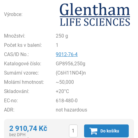
Gle
Výrobce:
Množství:
250 g
Počet ks v balení:
1
CAS/ID No.:
9012-76-4
Katalogové číslo:
GP8956,250g
Sumární vzorec:
(C6H11NO4)n
Molární hmotnost:
~50,000
Skladování:
+20°C
EC-no:
618-480-0
ADR:
not hazardous
2 910,74
Kč
Do košíku
bez DPH