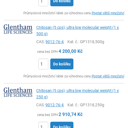
Do košíku
ks
Průmyslová množství látek za výhodnou cenu
Poptat větší množství
Chitosan (5 cps); ultra low molecular weight (1 x
500 g)
CAS:
9012-76-4
Kat. č.
: GP1318,500g
4 200,00
Kč
cena bez DPH
Do košíku
ks
Průmyslová množství látek za výhodnou cenu
Poptat větší množství
Chitosan (5 cps); ultra low molecular weight (1 x
250 g)
CAS:
9012-76-4
Kat. č.
: GP1318,250g
2 910,74
Kč
cena bez DPH
Do košíku