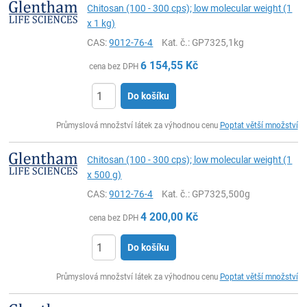
Chitosan (100 - 300 cps); low molecular weight (1
x 1 kg)
CAS:
9012-76-4
Kat. č.
: GP7325,1kg
6 154,55
Kč
cena bez DPH
Do košíku
ks
Průmyslová množství látek za výhodnou cenu
Poptat větší množství
Chitosan (100 - 300 cps); low molecular weight (1
x 500 g)
CAS:
9012-76-4
Kat. č.
: GP7325,500g
4 200,00
Kč
cena bez DPH
Do košíku
ks
Průmyslová množství látek za výhodnou cenu
Poptat větší množství