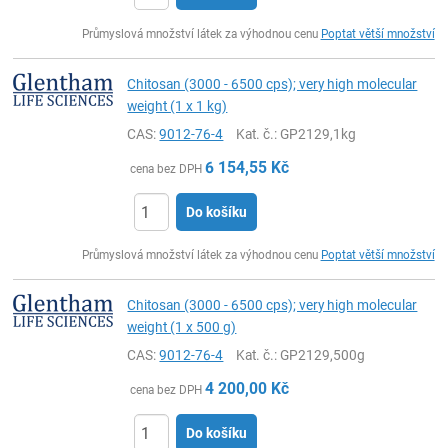
ks
Průmyslová množství látek za výhodnou cenu
Poptat větší množství
Chitosan (3000 - 6500 cps); very high molecular
weight (1 x 1 kg)
CAS:
9012-76-4
Kat. č.
: GP2129,1kg
6 154,55
Kč
cena bez DPH
Do košíku
ks
Průmyslová množství látek za výhodnou cenu
Poptat větší množství
Chitosan (3000 - 6500 cps); very high molecular
weight (1 x 500 g)
CAS:
9012-76-4
Kat. č.
: GP2129,500g
4 200,00
Kč
cena bez DPH
Do košíku