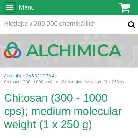
Menu
Ko
Vyhledávejte
Vyhledávání
ve více než
200 000
chemických látkách
Hledej
Alchimica
CAS 9012-76-4
Chitosan (300 - 1000 cps); medium molecular weight (1 x 250 g)
Chitosan (300 - 1000
cps); medium molecular
weight (1 x 250 g)