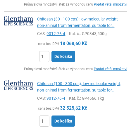
ks
Průmyslová množství látek za výhodnou cenu
Poptat větší množství
Chitosan (30 - 100 cps); low molecular weight,
non-animal from fermentation, suitable for…
CAS:
9012-76-4
Kat. č.
: GP0343,500g
18 068,60
Kč
cena bez DPH
Do košíku
ks
Průmyslová množství látek za výhodnou cenu
Poptat větší množství
Chitosan (100 - 300 cps); low molecular weight,
non-animal from fermentation, suitable for…
CAS:
9012-76-4
Kat. č.
: GP4666,1kg
32 525,62
Kč
cena bez DPH
Do košíku
ks