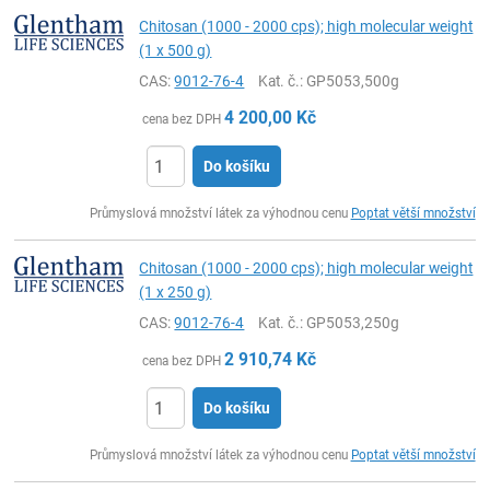
Chitosan (1000 - 2000 cps); high molecular weight
(1 x 500 g)
CAS:
9012-76-4
Kat. č.
: GP5053,500g
4 200,00
Kč
cena bez DPH
Do košíku
ks
Průmyslová množství látek za výhodnou cenu
Poptat větší množství
Chitosan (1000 - 2000 cps); high molecular weight
(1 x 250 g)
CAS:
9012-76-4
Kat. č.
: GP5053,250g
2 910,74
Kč
cena bez DPH
Do košíku
ks
Průmyslová množství látek za výhodnou cenu
Poptat větší množství