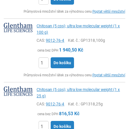
ks
Průmyslová množství látek za výhodnou cenu
Poptat větší množství
Chitosan (5 cps); ultra low molecular weight (1 x
100 g)
CAS:
9012-76-4
Kat. č.
: GP1318,100g
1 940,50
Kč
cena bez DPH
Do košíku
ks
Průmyslová množství látek za výhodnou cenu
Poptat větší množství
Chitosan (5 cps); ultra low molecular weight (1 x
25 g)
CAS:
9012-76-4
Kat. č.
: GP1318,25g
816,53
Kč
cena bez DPH
Do košíku