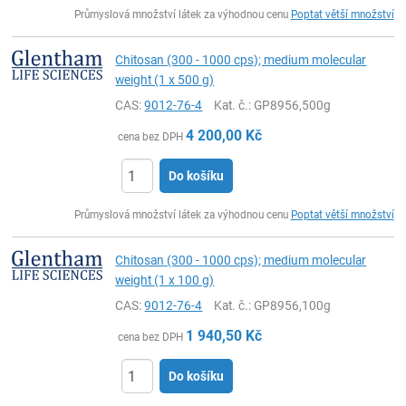
ks
Průmyslová množství látek za výhodnou cenu
Poptat větší množství
Chitosan (300 - 1000 cps); medium molecular
weight (1 x 500 g)
CAS:
9012-76-4
Kat. č.
: GP8956,500g
4 200,00
Kč
cena bez DPH
Do košíku
ks
Průmyslová množství látek za výhodnou cenu
Poptat větší množství
Chitosan (300 - 1000 cps); medium molecular
weight (1 x 100 g)
CAS:
9012-76-4
Kat. č.
: GP8956,100g
1 940,50
Kč
cena bez DPH
Do košíku
ks