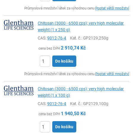
ks
Průmyslová množství látek za výhodnou cenu
Poptat větší množství
Chitosan (3000 - 6500 cps); very high molecular
weight (1 x 250 g)
CAS:
9012-76-4
Kat. č.
: GP2129,250g
2 910,74
Kč
cena bez DPH
Do košíku
ks
Průmyslová množství látek za výhodnou cenu
Poptat větší množství
Chitosan (3000 - 6500 cps); very high molecular
weight (1 x 100 g)
CAS:
9012-76-4
Kat. č.
: GP2129,100g
1 940,50
Kč
cena bez DPH
Do košíku