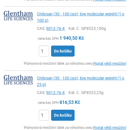
Chitosan (30 - 100 cps); low molecular weight (1 x
100 g)
CAS:
9012-76-4
Kat. č.
: GP8523,100g
1 940,50
Kč
cena bez DPH
Do košíku
ks
Průmyslová množství látek za výhodnou cenu
Poptat větší množství
Chitosan (30 - 100 cps); low molecular weight (1 x
25 g)
CAS:
9012-76-4
Kat. č.
: GP8523,25g
816,53
Kč
cena bez DPH
Do košíku
ks
Průmyslová množství látek za výhodnou cenu
Poptat větší množství