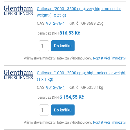
Chitosan (2000 - 3500 cps); very high molecular
weight (1 x 25 g)
CAS:
9012-76-4
Kat. č.
: GP8689,25g
816,53
Kč
cena bez DPH
Do košíku
ks
Průmyslová množství látek za výhodnou cenu
Poptat větší množství
Chitosan (1000 - 2000 cps); high molecular weight
(1 x 1 kg)
CAS:
9012-76-4
Kat. č.
: GP5053,1kg
6 154,55
Kč
cena bez DPH
Do košíku
ks
Průmyslová množství látek za výhodnou cenu
Poptat větší množství