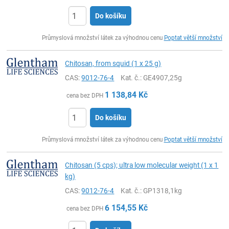
Do košíku
ks
Průmyslová množství látek za výhodnou cenu
Poptat větší množství
Chitosan, from squid (1 x 25 g)
CAS:
9012-76-4
Kat. č.
: GE4907,25g
1 138,84
Kč
cena bez DPH
Do košíku
ks
Průmyslová množství látek za výhodnou cenu
Poptat větší množství
Chitosan (5 cps); ultra low molecular weight (1 x 1
kg)
CAS:
9012-76-4
Kat. č.
: GP1318,1kg
6 154,55
Kč
cena bez DPH