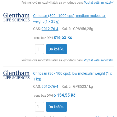
Průmyslová množství látek za výhodnou cenu
Poptat větší množství
Chitosan (300 - 1000 cps); medium molecular
weight (1 x 25 g)
CAS:
9012-76-4
Kat. č.
: GP8956,25g
816,53
Kč
cena bez DPH
Do košíku
ks
Průmyslová množství látek za výhodnou cenu
Poptat větší množství
Chitosan (30 - 100 cps); low molecular weight (1 x
1 kg)
CAS:
9012-76-4
Kat. č.
: GP8523,1kg
6 154,55
Kč
cena bez DPH
Do košíku
ks