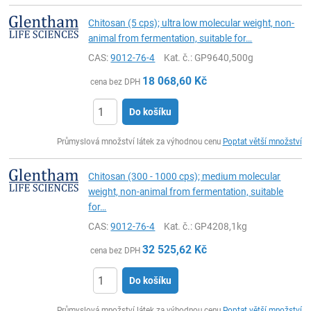
Chitosan (5 cps); ultra low molecular weight, non-
animal from fermentation, suitable for…
CAS:
9012-76-4
Kat. č.
: GP9640,500g
18 068,60
Kč
cena bez DPH
Do košíku
ks
Průmyslová množství látek za výhodnou cenu
Poptat větší množství
Chitosan (300 - 1000 cps); medium molecular
weight, non-animal from fermentation, suitable
for…
CAS:
9012-76-4
Kat. č.
: GP4208,1kg
32 525,62
Kč
cena bez DPH
Do košíku
ks
Průmyslová množství látek za výhodnou cenu
Poptat větší množství