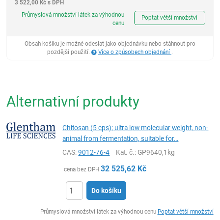
3 522,00
Kč
s DPH
ks
Průmyslová množství látek za výhodnou
Poptat větší množství
cenu
Obsah košíku je možné odeslat jako objednávku nebo stáhnout pro
pozdější použití.
Více o způsobech objednání
.
Alternativní produkty
Chitosan (5 cps); ultra low molecular weight, non-
animal from fermentation, suitable for…
CAS:
9012-76-4
Kat. č.
: GP9640,1kg
32 525,62
Kč
cena bez DPH
Do košíku
ks
Průmyslová množství látek za výhodnou cenu
Poptat větší množství