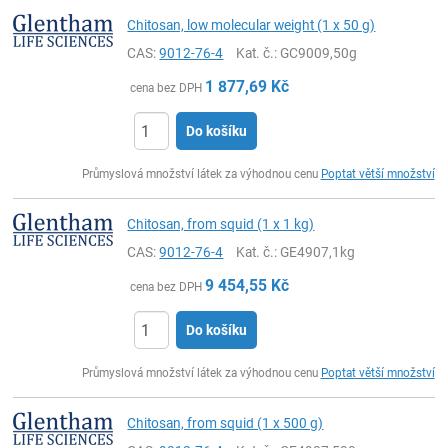
Chitosan, low molecular weight (1 x 50 g)
CAS:
9012-76-4
Kat. č.
: GC9009,50g
1 877,69
Kč
cena bez DPH
Do košíku
ks
Průmyslová množství látek za výhodnou cenu
Poptat větší množství
Chitosan, from squid (1 x 1 kg)
CAS:
9012-76-4
Kat. č.
: GE4907,1kg
9 454,55
Kč
cena bez DPH
Do košíku
ks
Průmyslová množství látek za výhodnou cenu
Poptat větší množství
Chitosan, from squid (1 x 500 g)