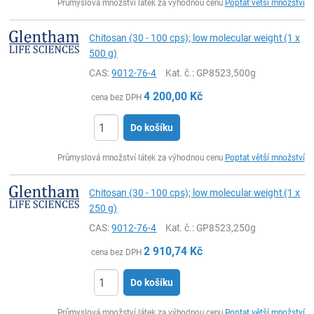
Průmyslová množství látek za výhodnou cenu
Poptat větší množství
Chitosan (30 - 100 cps); low molecular weight (1 x
500 g)
CAS:
9012-76-4
Kat. č.
: GP8523,500g
4 200,00
Kč
cena bez DPH
Do košíku
ks
Průmyslová množství látek za výhodnou cenu
Poptat větší množství
Chitosan (30 - 100 cps); low molecular weight (1 x
250 g)
CAS:
9012-76-4
Kat. č.
: GP8523,250g
2 910,74
Kč
cena bez DPH
Do košíku
ks
Průmyslová množství látek za výhodnou cenu
Poptat větší množství