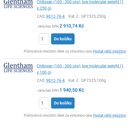
Chitosan (100 - 300 cps); low molecular weight (1
x 250 g)
CAS:
9012-76-4
Kat. č.
: GP7325,250g
2 910,74
Kč
cena bez DPH
Do košíku
ks
Průmyslová množství látek za výhodnou cenu
Poptat větší množství
Chitosan (100 - 300 cps); low molecular weight (1
x 100 g)
CAS:
9012-76-4
Kat. č.
: GP7325,100g
1 940,50
Kč
cena bez DPH
Do košíku
ks
Průmyslová množství látek za výhodnou cenu
Poptat větší množství