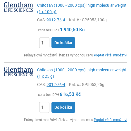
Chitosan (1000 - 2000 cps); high molecular weight
(1 x 100 g)
CAS:
9012-76-4
Kat. č.
: GP5053,100g
1 940,50
Kč
cena bez DPH
Do košíku
ks
Průmyslová množství látek za výhodnou cenu
Poptat větší množství
Chitosan (1000 - 2000 cps); high molecular weight
(1 x 25 g)
CAS:
9012-76-4
Kat. č.
: GP5053,25g
816,53
Kč
cena bez DPH
Do košíku
ks
Průmyslová množství látek za výhodnou cenu
Poptat větší množství