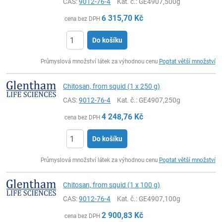
CAS:
9012-76-4
Kat. č.
: GE4907,500g
6 315,70
Kč
cena bez DPH
Do košíku
ks
Průmyslová množství látek za výhodnou cenu
Poptat větší množství
Chitosan, from squid (1 x 250 g)
CAS:
9012-76-4
Kat. č.
: GE4907,250g
4 248,76
Kč
cena bez DPH
Do košíku
ks
Průmyslová množství látek za výhodnou cenu
Poptat větší množství
Chitosan, from squid (1 x 100 g)
CAS:
9012-76-4
Kat. č.
: GE4907,100g
2 900,83
Kč
cena bez DPH