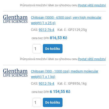
ks
Průmyslová množství látek za výhodnou cenu
Poptat větší množství
Chitosan (3000 - 6500 cps); very high molecular
weight (1 x 25 g)
CAS:
9012-76-4
Kat. č.
: GP2129,25g
816,53
Kč
cena bez DPH
Do košíku
ks
Průmyslová množství látek za výhodnou cenu
Poptat větší množství
Chitosan (300 - 1000 cps); medium molecular
weight (1 x 1 kg)
CAS:
9012-76-4
Kat. č.
: GP8956,1kg
6 154,55
Kč
cena bez DPH
Do košíku