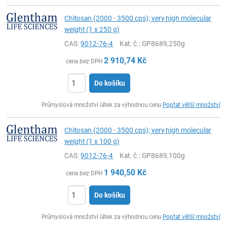
Chitosan (2000 - 3500 cps); very high molecular
weight (1 x 250 g)
CAS:
9012-76-4
Kat. č.
: GP8689,250g
2 910,74
Kč
cena bez DPH
Do košíku
ks
Průmyslová množství látek za výhodnou cenu
Poptat větší množství
Chitosan (2000 - 3500 cps); very high molecular
weight (1 x 100 g)
CAS:
9012-76-4
Kat. č.
: GP8689,100g
1 940,50
Kč
cena bez DPH
Do košíku
ks
Průmyslová množství látek za výhodnou cenu
Poptat větší množství