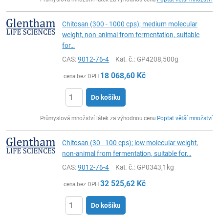
Chitosan (300 - 1000 cps); medium molecular
weight, non-animal from fermentation, suitable
for…
CAS:
9012-76-4
Kat. č.
: GP4208,500g
18 068,60
Kč
cena bez DPH
Do košíku
ks
Průmyslová množství látek za výhodnou cenu
Poptat větší množství
Chitosan (30 - 100 cps); low molecular weight,
non-animal from fermentation, suitable for…
CAS:
9012-76-4
Kat. č.
: GP0343,1kg
32 525,62
Kč
cena bez DPH
Do košíku