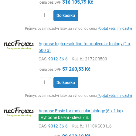
316 105,79
Kč
cena bez DPH
Do košíku
ks
Průmyslová množství látek za výhodnou cenu
Poptat větší množství
Agarose high resolution for molecular biology (1 x
500 g)
CAS:
9012-36-6
Kat. č.
: 2172GR500
57 260,33
Kč
cena bez DPH
Do košíku
ks
Průmyslová množství látek za výhodnou cenu
Poptat větší množství
Agarose Basic for molecular biology (6 x 1 kg)
Výhodné balení - sleva
7 %
CAS:
9012-36-6
Kat. č.
: 1110KG001_6