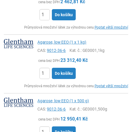
2 462,81
Kč
cena bez DPH
Do košíku
ks
Průmyslová množství látek za výhodnou cenu
Poptat větší množství
Agarose, low EEO (1 x 1 kg)
CAS:
9012-36-6
Kat. č.
: GE0001,1kg
23 312,40
Kč
cena bez DPH
Do košíku
ks
Průmyslová množství látek za výhodnou cenu
Poptat větší množství
Agarose, low EEO (1 x 500 g)
CAS:
9012-36-6
Kat. č.
: GE0001,500g
12 950,41
Kč
cena bez DPH
Do košíku