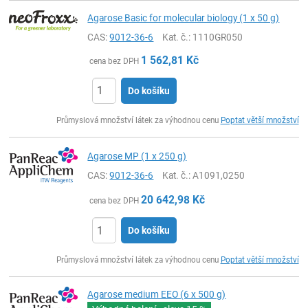
Agarose Basic for molecular biology (1 x 50 g)
CAS:
9012-36-6
Kat. č.
: 1110GR050
1 562,81
Kč
cena bez DPH
Do košíku
ks
Průmyslová množství látek za výhodnou cenu
Poptat větší množství
Agarose MP (1 x 250 g)
CAS:
9012-36-6
Kat. č.
: A1091,0250
20 642,98
Kč
cena bez DPH
Do košíku
ks
Průmyslová množství látek za výhodnou cenu
Poptat větší množství
Agarose medium EEO (6 x 500 g)