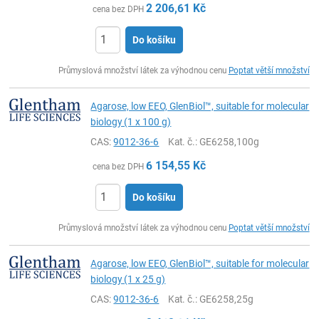
2 206,61
Kč
cena bez DPH
Do košíku
ks
Průmyslová množství látek za výhodnou cenu
Poptat větší množství
Agarose, low EEO, GlenBiol™, suitable for molecular
biology (1 x 100 g)
CAS:
9012-36-6
Kat. č.
: GE6258,100g
6 154,55
Kč
cena bez DPH
Do košíku
ks
Průmyslová množství látek za výhodnou cenu
Poptat větší množství
Agarose, low EEO, GlenBiol™, suitable for molecular
biology (1 x 25 g)
CAS:
9012-36-6
Kat. č.
: GE6258,25g