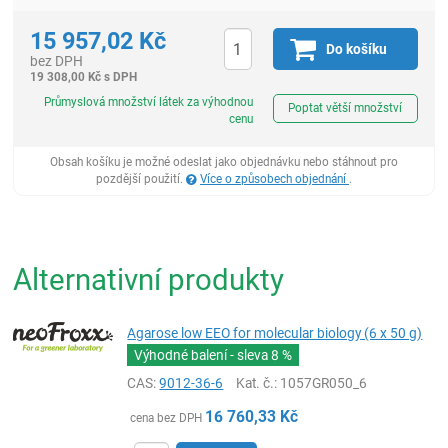
15 957,02
Kč
Do košíku
bez DPH
19 308,00
Kč
s DPH
ks
Průmyslová množství látek za výhodnou
Poptat větší množství
cenu
Obsah košíku je možné odeslat jako objednávku nebo stáhnout pro
pozdější použití.
Více o způsobech objednání
.
Alternativní produkty
Agarose low EEO for molecular biology (6 x 50 g)
Výhodné balení - sleva
8 %
CAS:
9012-36-6
Kat. č.
: 1057GR050_6
16 760,33
Kč
cena bez DPH