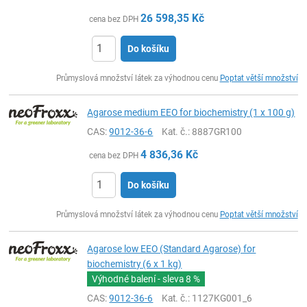
26 598,35
Kč
cena bez DPH
Do košíku
ks
Průmyslová množství látek za výhodnou cenu
Poptat větší množství
Agarose medium EEO for biochemistry (1 x 100 g)
CAS:
9012-36-6
Kat. č.
: 8887GR100
4 836,36
Kč
cena bez DPH
Do košíku
ks
Průmyslová množství látek za výhodnou cenu
Poptat větší množství
Agarose low EEO (Standard Agarose) for
biochemistry (6 x 1 kg)
Výhodné balení - sleva
8 %
CAS:
9012-36-6
Kat. č.
: 1127KG001_6