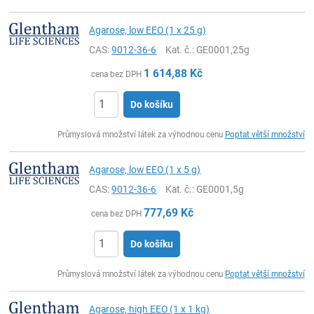
Agarose, low EEO (1 x 25 g)
CAS:
9012-36-6
Kat. č.
: GE0001,25g
1 614,88
Kč
cena bez DPH
Do košíku
ks
Průmyslová množství látek za výhodnou cenu
Poptat větší množství
Agarose, low EEO (1 x 5 g)
CAS:
9012-36-6
Kat. č.
: GE0001,5g
777,69
Kč
cena bez DPH
Do košíku
ks
Průmyslová množství látek za výhodnou cenu
Poptat větší množství
Agarose, high EEO (1 x 1 kg)