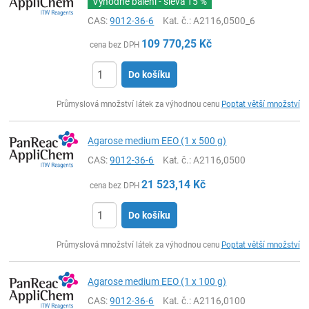
Výhodné balení - sleva
15 %
CAS:
9012-36-6
Kat. č.
: A2116,0500_6
109 770,25
Kč
cena bez DPH
Do košíku
ks
Průmyslová množství látek za výhodnou cenu
Poptat větší množství
Agarose medium EEO (1 x 500 g)
CAS:
9012-36-6
Kat. č.
: A2116,0500
21 523,14
Kč
cena bez DPH
Do košíku
ks
Průmyslová množství látek za výhodnou cenu
Poptat větší množství
Agarose medium EEO (1 x 100 g)
CAS:
9012-36-6
Kat. č.
: A2116,0100