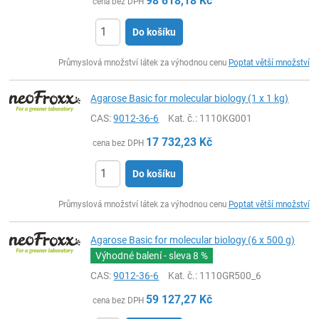
98 618,18
Kč
cena bez DPH
Do košíku
ks
Průmyslová množství látek za výhodnou cenu
Poptat větší množství
Agarose Basic for molecular biology (1 x 1 kg)
CAS:
9012-36-6
Kat. č.
: 1110KG001
17 732,23
Kč
cena bez DPH
Do košíku
ks
Průmyslová množství látek za výhodnou cenu
Poptat větší množství
Agarose Basic for molecular biology (6 x 500 g)
Výhodné balení - sleva
8 %
CAS:
9012-36-6
Kat. č.
: 1110GR500_6
59 127,27
Kč
cena bez DPH