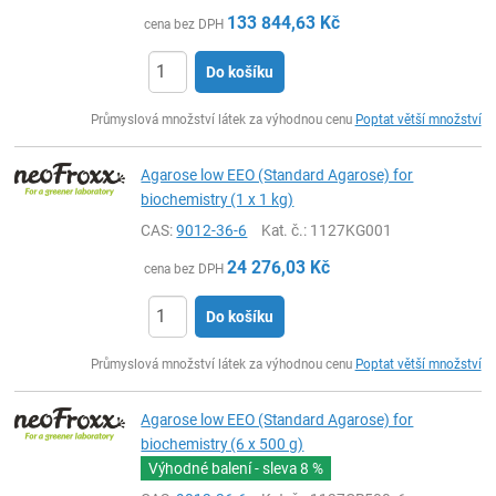
133 844,63
Kč
cena bez DPH
Do košíku
ks
Průmyslová množství látek za výhodnou cenu
Poptat větší množství
Agarose low EEO (Standard Agarose) for
biochemistry (1 x 1 kg)
CAS:
9012-36-6
Kat. č.
: 1127KG001
24 276,03
Kč
cena bez DPH
Do košíku
ks
Průmyslová množství látek za výhodnou cenu
Poptat větší množství
Agarose low EEO (Standard Agarose) for
biochemistry (6 x 500 g)
Výhodné balení - sleva
8 %