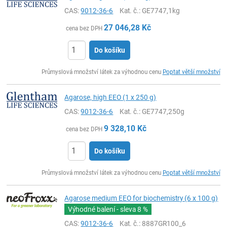
CAS:
9012-36-6
Kat. č.
: GE7747,1kg
27 046,28
Kč
cena bez DPH
Do košíku
ks
Průmyslová množství látek za výhodnou cenu
Poptat větší množství
Agarose, high EEO (1 x 250 g)
CAS:
9012-36-6
Kat. č.
: GE7747,250g
9 328,10
Kč
cena bez DPH
Do košíku
ks
Průmyslová množství látek za výhodnou cenu
Poptat větší množství
Agarose medium EEO for biochemistry (6 x 100 g)
Výhodné balení - sleva
8 %
CAS:
9012-36-6
Kat. č.
: 8887GR100_6