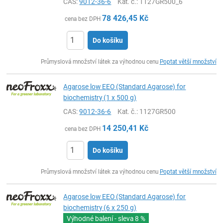
CAS:
9012-36-6
Kat. č.
: 1127GR500_6
78 426,45
Kč
cena bez DPH
Do košíku
ks
Průmyslová množství látek za výhodnou cenu
Poptat větší množství
Agarose low EEO (Standard Agarose) for
biochemistry (1 x 500 g)
CAS:
9012-36-6
Kat. č.
: 1127GR500
14 250,41
Kč
cena bez DPH
Do košíku
ks
Průmyslová množství látek za výhodnou cenu
Poptat větší množství
Agarose low EEO (Standard Agarose) for
biochemistry (6 x 250 g)
Výhodné balení - sleva
8 %