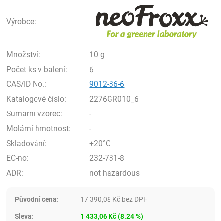
neo
Výrobce:
Množství:
10 g
Počet ks v balení:
6
CAS/ID No.:
9012-36-6
Katalogové číslo:
2276GR010_6
Sumární vzorec:
-
Molární hmotnost:
-
Skladování:
+20°C
EC-no:
232-731-8
ADR:
not hazardous
Původní cena:
17 390,08
Kč
bez DPH
Sleva:
1 433,06
Kč
(
8.24
%)