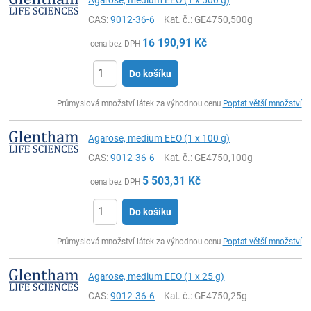
CAS:
9012-36-6
Kat. č.
: GE4750,500g
16 190,91
Kč
cena bez DPH
Do košíku
ks
Průmyslová množství látek za výhodnou cenu
Poptat větší množství
Agarose, medium EEO (1 x 100 g)
CAS:
9012-36-6
Kat. č.
: GE4750,100g
5 503,31
Kč
cena bez DPH
Do košíku
ks
Průmyslová množství látek za výhodnou cenu
Poptat větší množství
Agarose, medium EEO (1 x 25 g)
CAS:
9012-36-6
Kat. č.
: GE4750,25g