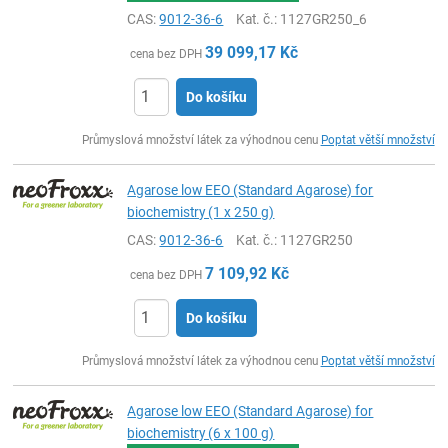
CAS:
9012-36-6
Kat. č.
: 1127GR250_6
39 099,17
Kč
cena bez DPH
Do košíku
ks
Průmyslová množství látek za výhodnou cenu
Poptat větší množství
Agarose low EEO (Standard Agarose) for
biochemistry (1 x 250 g)
CAS:
9012-36-6
Kat. č.
: 1127GR250
7 109,92
Kč
cena bez DPH
Do košíku
ks
Průmyslová množství látek za výhodnou cenu
Poptat větší množství
Agarose low EEO (Standard Agarose) for
biochemistry (6 x 100 g)