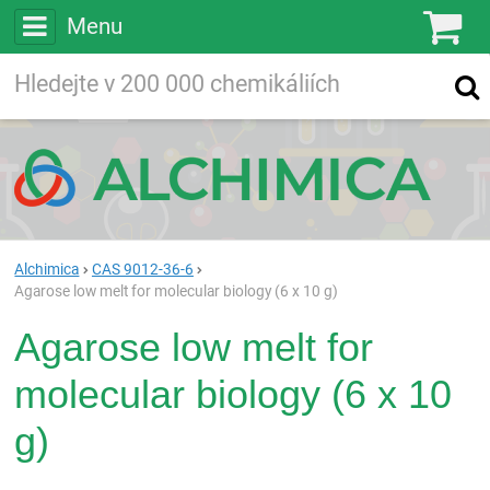
Menu
Ko
Vyhledávejte
Vyhledávání
ve více než
200 000
chemických látkách
Hledej
Alchimica
CAS 9012-36-6
Agarose low melt for molecular biology (6 x 10 g)
Agarose low melt for
molecular biology (6 x 10
g)