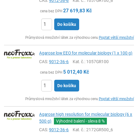
CAS:
9012-36-6
Kat. č.
: 1057GR100_6
27 619,83
Kč
cena bez DPH
Do košíku
ks
Průmyslová množství látek za výhodnou cenu
Poptat větší množství
Agarose low EEO for molecular biology (1 x 100 g)
CAS:
9012-36-6
Kat. č.
: 1057GR100
5 012,40
Kč
cena bez DPH
Do košíku
ks
Průmyslová množství látek za výhodnou cenu
Poptat větší množství
Agarose high resolution for molecular biology (6 x
500 g)
Výhodné balení - sleva
8 %
CAS:
9012-36-6
Kat. č.
: 2172GR500_6