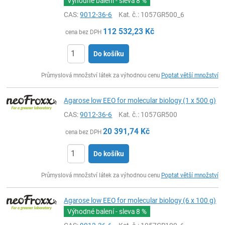
Výhodné balení - sleva
8 %
CAS:
9012-36-6
Kat. č.
: 1057GR500_6
112 532,23
Kč
cena bez DPH
Do košíku
ks
Průmyslová množství látek za výhodnou cenu
Poptat větší množství
Agarose low EEO for molecular biology (1 x 500 g)
CAS:
9012-36-6
Kat. č.
: 1057GR500
20 391,74
Kč
cena bez DPH
Do košíku
ks
Průmyslová množství látek za výhodnou cenu
Poptat větší množství
Agarose low EEO for molecular biology (6 x 100 g)
Výhodné balení - sleva
8 %