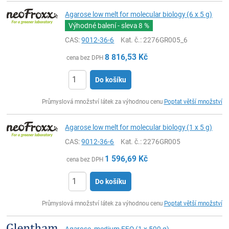
Agarose low melt for molecular biology (6 x 5 g)
Výhodné balení - sleva
8 %
CAS:
9012-36-6
Kat. č.
: 2276GR005_6
8 816,53
Kč
cena bez DPH
Do košíku
ks
Průmyslová množství látek za výhodnou cenu
Poptat větší množství
Agarose low melt for molecular biology (1 x 5 g)
CAS:
9012-36-6
Kat. č.
: 2276GR005
1 596,69
Kč
cena bez DPH
Do košíku
ks
Průmyslová množství látek za výhodnou cenu
Poptat větší množství
Agarose, medium EEO (1 x 500 g)