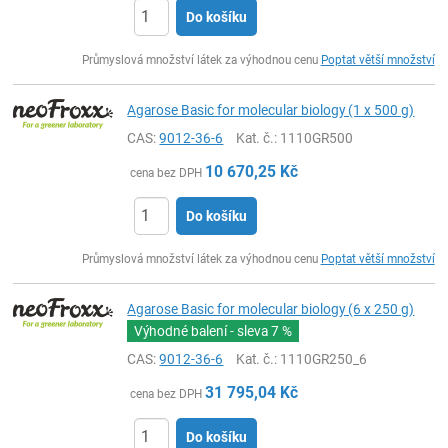
Do košíku
ks
Průmyslová množství látek za výhodnou cenu
Poptat větší množství
Agarose Basic for molecular biology (1 x 500 g)
CAS:
9012-36-6
Kat. č.
: 1110GR500
10 670,25
Kč
cena bez DPH
Do košíku
ks
Průmyslová množství látek za výhodnou cenu
Poptat větší množství
Agarose Basic for molecular biology (6 x 250 g)
Výhodné balení - sleva
7 %
CAS:
9012-36-6
Kat. č.
: 1110GR250_6
31 795,04
Kč
cena bez DPH
Do košíku