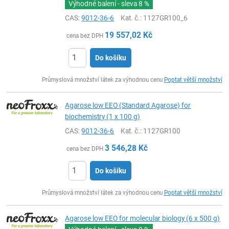
Výhodné balení - sleva
8 %
CAS:
9012-36-6
Kat. č.
: 1127GR100_6
19 557,02
Kč
cena bez DPH
Do košíku
ks
Průmyslová množství látek za výhodnou cenu
Poptat větší množství
Agarose low EEO (Standard Agarose) for
biochemistry (1 x 100 g)
CAS:
9012-36-6
Kat. č.
: 1127GR100
3 546,28
Kč
cena bez DPH
Do košíku
ks
Průmyslová množství látek za výhodnou cenu
Poptat větší množství
Agarose low EEO for molecular biology (6 x 500 g)