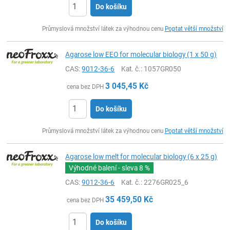
Do košíku
ks
Průmyslová množství látek za výhodnou cenu
Poptat větší množství
Agarose low EEO for molecular biology (1 x 50 g)
CAS:
9012-36-6
Kat. č.
: 1057GR050
3 045,45
Kč
cena bez DPH
Do košíku
ks
Průmyslová množství látek za výhodnou cenu
Poptat větší množství
Agarose low melt for molecular biology (6 x 25 g)
Výhodné balení - sleva
8 %
CAS:
9012-36-6
Kat. č.
: 2276GR025_6
35 459,50
Kč
cena bez DPH
Do košíku