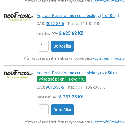
Průmyslová množství látek za výhodnou cenu
Poptat větší množství
Agarose Basic for molecular biology (1 x 100 g)
CAS:
9012-36-6
Kat. č.
: 1110GR100
2 625,62
Kč
cena bez DPH
Do košíku
ks
Průmyslová množství látek za výhodnou cenu
Poptat větší množství
Agarose Basic for molecular biology (6 x 50 g)
Výhodné balení - sleva
7 %
CAS:
9012-36-6
Kat. č.
: 1110GR050_6
8 732,23
Kč
cena bez DPH
Do košíku
ks
Průmyslová množství látek za výhodnou cenu
Poptat větší množství