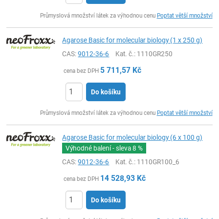
ks
Průmyslová množství látek za výhodnou cenu
Poptat větší množství
Agarose Basic for molecular biology (1 x 250 g)
CAS:
9012-36-6
Kat. č.
: 1110GR250
5 711,57
Kč
cena bez DPH
Do košíku
ks
Průmyslová množství látek za výhodnou cenu
Poptat větší množství
Agarose Basic for molecular biology (6 x 100 g)
Výhodné balení - sleva
8 %
CAS:
9012-36-6
Kat. č.
: 1110GR100_6
14 528,93
Kč
cena bez DPH
Do košíku
ks