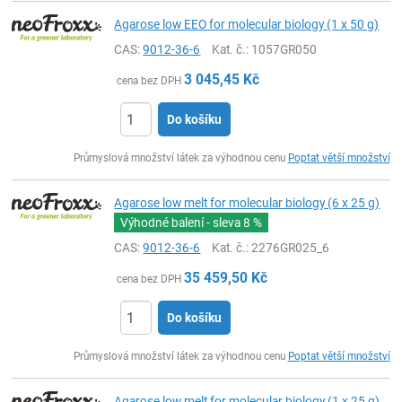
Agarose low EEO for molecular biology (1 x 50 g)
CAS:
9012-36-6
Kat. č.
: 1057GR050
3 045,45
Kč
cena bez DPH
Do košíku
ks
Průmyslová množství látek za výhodnou cenu
Poptat větší množství
Agarose low melt for molecular biology (6 x 25 g)
Výhodné balení - sleva
8 %
CAS:
9012-36-6
Kat. č.
: 2276GR025_6
35 459,50
Kč
cena bez DPH
Do košíku
ks
Průmyslová množství látek za výhodnou cenu
Poptat větší množství
Agarose low melt for molecular biology (1 x 25 g)