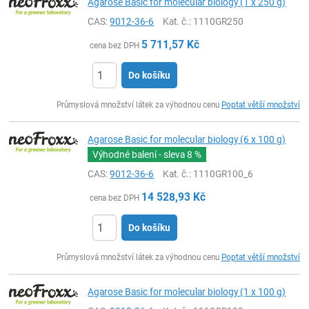
Agarose Basic for molecular biology (1 x 250 g)
CAS:
9012-36-6
Kat. č.
: 1110GR250
5 711,57
Kč
cena bez DPH
Do košíku
ks
Průmyslová množství látek za výhodnou cenu
Poptat větší množství
Agarose Basic for molecular biology (6 x 100 g)
Výhodné balení - sleva
8 %
CAS:
9012-36-6
Kat. č.
: 1110GR100_6
14 528,93
Kč
cena bez DPH
Do košíku
ks
Průmyslová množství látek za výhodnou cenu
Poptat větší množství
Agarose Basic for molecular biology (1 x 100 g)