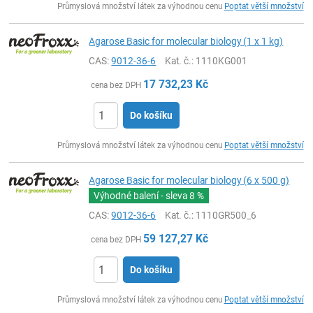
Průmyslová množství látek za výhodnou cenu
Poptat větší množství
Agarose Basic for molecular biology (1 x 1 kg)
CAS:
9012-36-6
Kat. č.
: 1110KG001
17 732,23
Kč
cena bez DPH
Do košíku
ks
Průmyslová množství látek za výhodnou cenu
Poptat větší množství
Agarose Basic for molecular biology (6 x 500 g)
Výhodné balení - sleva
8 %
CAS:
9012-36-6
Kat. č.
: 1110GR500_6
59 127,27
Kč
cena bez DPH
Do košíku
ks
Průmyslová množství látek za výhodnou cenu
Poptat větší množství