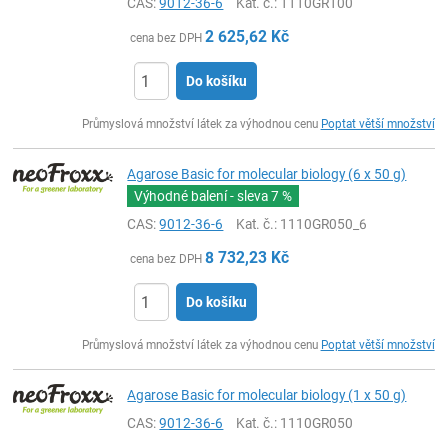
CAS:
9012-36-6
Kat. č.
: 1110GR100
2 625,62
Kč
cena bez DPH
Do košíku
ks
Průmyslová množství látek za výhodnou cenu
Poptat větší množství
Agarose Basic for molecular biology (6 x 50 g)
Výhodné balení - sleva
7 %
CAS:
9012-36-6
Kat. č.
: 1110GR050_6
8 732,23
Kč
cena bez DPH
Do košíku
ks
Průmyslová množství látek za výhodnou cenu
Poptat větší množství
Agarose Basic for molecular biology (1 x 50 g)
CAS:
9012-36-6
Kat. č.
: 1110GR050