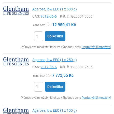
Agarose, low EEO (1 x 500 g)
CAS:
9012-36-6
Kat. č.
: GE0001,500g
12 950,41
Kč
cena bez DPH
Do košíku
ks
Průmyslová množství látek za výhodnou cenu
Poptat větší množství
Agarose, low EEO (1 x 250 g)
CAS:
9012-36-6
Kat. č.
: GE0001,250g
7 773,55
Kč
cena bez DPH
Do košíku
ks
Průmyslová množství látek za výhodnou cenu
Poptat větší množství
Agarose, low EEO (1 x 100 g)