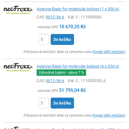
Agarose Basic for molecular biology (1 x 500 g)
CAS:
9012-36-6
Kat. č.
: 1110GR500
10 670,25
Kč
cena bez DPH
Do košíku
ks
Průmyslová množství látek za výhodnou cenu
Poptat větší množství
Agarose Basic for molecular biology (6 x 250 g)
Výhodné balení - sleva
7 %
CAS:
9012-36-6
Kat. č.
: 1110GR250_6
31 795,04
Kč
cena bez DPH
Do košíku
ks
Průmyslová množství látek za výhodnou cenu
Poptat větší množství