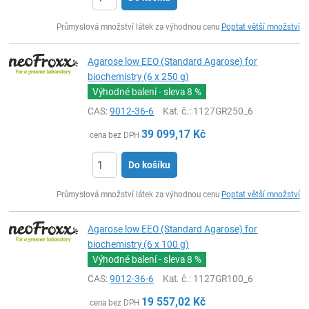
ks
Průmyslová množství látek za výhodnou cenu
Poptat větší množství
Agarose low EEO (Standard Agarose) for
biochemistry (6 x 250 g)
Výhodné balení - sleva
8 %
CAS:
9012-36-6
Kat. č.
: 1127GR250_6
39 099,17
Kč
cena bez DPH
Do košíku
ks
Průmyslová množství látek za výhodnou cenu
Poptat větší množství
Agarose low EEO (Standard Agarose) for
biochemistry (6 x 100 g)
Výhodné balení - sleva
8 %
CAS:
9012-36-6
Kat. č.
: 1127GR100_6
19 557,02
Kč
cena bez DPH