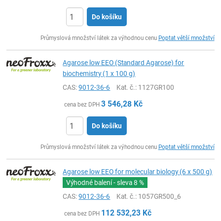
Do košíku
ks
Průmyslová množství látek za výhodnou cenu
Poptat větší množství
Agarose low EEO (Standard Agarose) for
biochemistry (1 x 100 g)
CAS:
9012-36-6
Kat. č.
: 1127GR100
3 546,28
Kč
cena bez DPH
Do košíku
ks
Průmyslová množství látek za výhodnou cenu
Poptat větší množství
Agarose low EEO for molecular biology (6 x 500 g)
Výhodné balení - sleva
8 %
CAS:
9012-36-6
Kat. č.
: 1057GR500_6
112 532,23
Kč
cena bez DPH