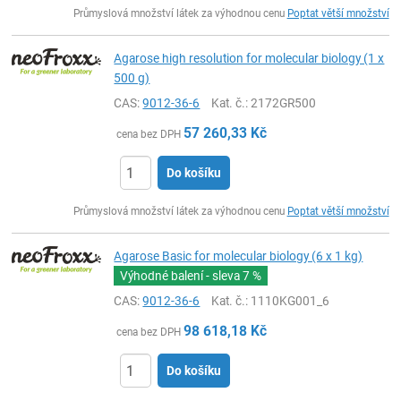
ks
Průmyslová množství látek za výhodnou cenu
Poptat větší množství
Agarose high resolution for molecular biology (1 x
500 g)
CAS:
9012-36-6
Kat. č.
: 2172GR500
57 260,33
Kč
cena bez DPH
Do košíku
ks
Průmyslová množství látek za výhodnou cenu
Poptat větší množství
Agarose Basic for molecular biology (6 x 1 kg)
Výhodné balení - sleva
7 %
CAS:
9012-36-6
Kat. č.
: 1110KG001_6
98 618,18
Kč
cena bez DPH
Do košíku
ks