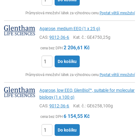
ks
Průmyslová množství látek za výhodnou cenu
Poptat větší množství
Agarose, medium EEO (1 x 25 g)
CAS:
9012-36-6
Kat. č.
: GE4750,25g
2 206,61
Kč
cena bez DPH
Do košíku
ks
Průmyslová množství látek za výhodnou cenu
Poptat větší množství
Agarose, low EEO, GlenBiol™, suitable for molecular
biology (1 x 100 g)
CAS:
9012-36-6
Kat. č.
: GE6258,100g
6 154,55
Kč
cena bez DPH
Do košíku
ks