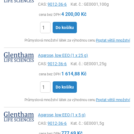
CAS:
9012-36-6
Kat. č.
: GE0001,100g
4 200,00
Kč
cena bez DPH
Do košíku
ks
Průmyslová množství látek za výhodnou cenu
Poptat větší množství
Agarose, low EEO (1 x 25 g)
CAS:
9012-36-6
Kat. č.
: GE0001,25g
1 614,88
Kč
cena bez DPH
Do košíku
ks
Průmyslová množství látek za výhodnou cenu
Poptat větší množství
Agarose, low EEO (1 x 5 g)
CAS:
9012-36-6
Kat. č.
: GE0001,5g
777,69
Kč
cena bez DPH