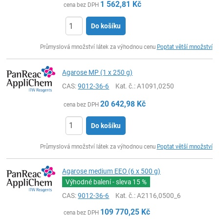
1 562,81
Kč
cena bez DPH
Do košíku
ks
Průmyslová množství látek za výhodnou cenu
Poptat větší množství
Agarose MP (1 x 250 g)
CAS:
9012-36-6
Kat. č.
: A1091,0250
20 642,98
Kč
cena bez DPH
Do košíku
ks
Průmyslová množství látek za výhodnou cenu
Poptat větší množství
Agarose medium EEO (6 x 500 g)
Výhodné balení - sleva
15 %
CAS:
9012-36-6
Kat. č.
: A2116,0500_6
109 770,25
Kč
cena bez DPH