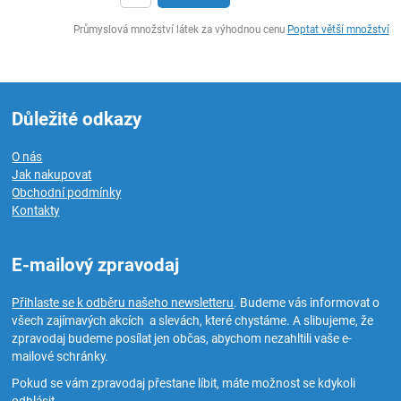
ks
Průmyslová množství látek za výhodnou cenu
Poptat větší množství
Důležité odkazy
O nás
Jak nakupovat
Obchodní podmínky
Kontakty
E-mailový zpravodaj
Přihlaste se k odběru našeho newsletteru
. Budeme vás informovat o
všech zajímavých akcích a slevách, které chystáme. A slibujeme, že
zpravodaj budeme posílat jen občas, abychom nezahltili vaše e-
mailové schránky.
Pokud se vám zpravodaj přestane líbit, máte možnost se kdykoli
odhlásit.