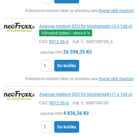
ks
Průmyslová množství látek za výhodnou cenu
Poptat větší množství
Agarose medium EEO for biochemistry (6 x 100 g)
Výhodné balení - sleva
8 %
CAS:
9012-36-6
Kat. č.
: 8887GR100_6
26 598,35
Kč
cena bez DPH
Do košíku
ks
Průmyslová množství látek za výhodnou cenu
Poptat větší množství
Agarose medium EEO for biochemistry (1 x 100 g)
CAS:
9012-36-6
Kat. č.
: 8887GR100
4 836,36
Kč
cena bez DPH
Do košíku
ks