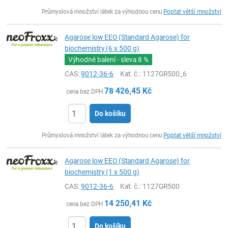
ks
Průmyslová množství látek za výhodnou cenu
Poptat větší množství
Agarose low EEO (Standard Agarose) for
biochemistry (6 x 500 g)
Výhodné balení - sleva
8 %
CAS:
9012-36-6
Kat. č.
: 1127GR500_6
78 426,45
Kč
cena bez DPH
Do košíku
ks
Průmyslová množství látek za výhodnou cenu
Poptat větší množství
Agarose low EEO (Standard Agarose) for
biochemistry (1 x 500 g)
CAS:
9012-36-6
Kat. č.
: 1127GR500
14 250,41
Kč
cena bez DPH
Do košíku