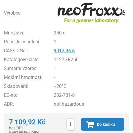
neo
Výrobce:
Množství:
250 g
Počet ks v balení:
1
CAS/ID No.:
9012-36-6
Katalogové číslo:
1127GR250
Sumární vzorec:
-
Molární hmotnost:
-
Skladování:
+20°C
EC-no:
232-731-8
ADR:
not hazardous
7 109,92
Kč
Do košíku
bez DPH
8 603,00
Kč
s DPH