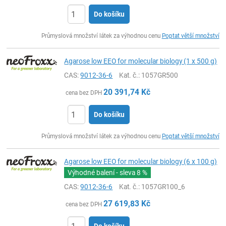
Do košíku
ks
Průmyslová množství látek za výhodnou cenu
Poptat větší množství
Agarose low EEO for molecular biology (1 x 500 g)
CAS:
9012-36-6
Kat. č.
: 1057GR500
20 391,74
Kč
cena bez DPH
Do košíku
ks
Průmyslová množství látek za výhodnou cenu
Poptat větší množství
Agarose low EEO for molecular biology (6 x 100 g)
Výhodné balení - sleva
8 %
CAS:
9012-36-6
Kat. č.
: 1057GR100_6
27 619,83
Kč
cena bez DPH