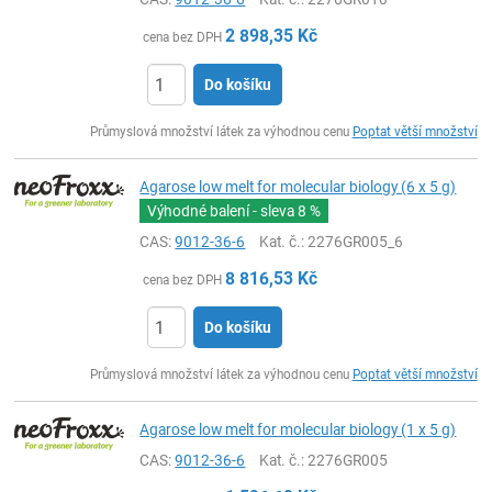
2 898,35
Kč
cena bez DPH
Do košíku
ks
Průmyslová množství látek za výhodnou cenu
Poptat větší množství
Agarose low melt for molecular biology (6 x 5 g)
Výhodné balení - sleva
8 %
CAS:
9012-36-6
Kat. č.
: 2276GR005_6
8 816,53
Kč
cena bez DPH
Do košíku
ks
Průmyslová množství látek za výhodnou cenu
Poptat větší množství
Agarose low melt for molecular biology (1 x 5 g)
CAS:
9012-36-6
Kat. č.
: 2276GR005