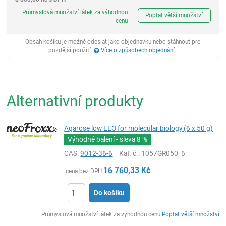
ks
Průmyslová množství látek za výhodnou
Poptat větší množství
cenu
Obsah košíku je možné odeslat jako objednávku nebo stáhnout pro
pozdější použití.
Více o způsobech objednání
.
Alternativní produkty
Agarose low EEO for molecular biology (6 x 50 g)
Výhodné balení - sleva
8 %
CAS:
9012-36-6
Kat. č.
: 1057GR050_6
16 760,33
Kč
cena bez DPH
Do košíku
ks
Průmyslová množství látek za výhodnou cenu
Poptat větší množství