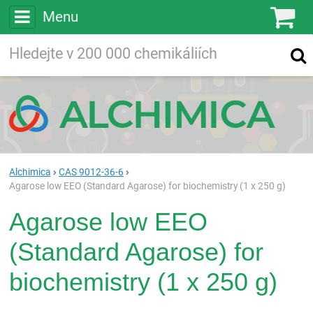
Menu
Ko
Vyhledávejte
Vyhledávání
ve více než
200 000
chemických látkách
Hledej
Alchimica
CAS 9012-36-6
Agarose low EEO (Standard Agarose) for biochemistry (1 x 250 g)
Agarose low EEO
(Standard Agarose) for
biochemistry (1 x 250 g)