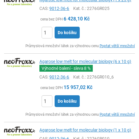
CAS:
9012-36-6
Kat. č.
: 2276GR025
6 428,10
Kč
cena bez DPH
Do košíku
ks
Průmyslová množství látek za výhodnou cenu
Poptat větší množství
Agarose low melt for molecular biology (6 x 10 g)
Výhodné balení - sleva
8 %
CAS:
9012-36-6
Kat. č.
: 2276GR010_6
15 957,02
Kč
cena bez DPH
Do košíku
ks
Průmyslová množství látek za výhodnou cenu
Poptat větší množství
Agarose low melt for molecular biology (1 x 10 g)
CAS:
9012-36-6
Kat. č.
: 2276GR010