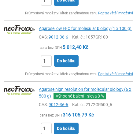
Do košíku
ks
Průmyslová množství látek za výhodnou cenu
Poptat větší množství
Agarose low EEO for molecular biology (1 x 100 g)
CAS:
9012-36-6
Kat. č.
: 1057GR100
5 012,40
Kč
cena bez DPH
Do košíku
ks
Průmyslová množství látek za výhodnou cenu
Poptat větší množství
Agarose high resolution for molecular biology (6 x
500 g)
Výhodné balení - sleva
8 %
CAS:
9012-36-6
Kat. č.
: 2172GR500_6
316 105,79
Kč
cena bez DPH
Do košíku