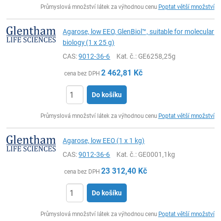
Průmyslová množství látek za výhodnou cenu
Poptat větší množství
Agarose, low EEO, GlenBiol™, suitable for molecular
biology (1 x 25 g)
CAS:
9012-36-6
Kat. č.
: GE6258,25g
2 462,81
Kč
cena bez DPH
Do košíku
ks
Průmyslová množství látek za výhodnou cenu
Poptat větší množství
Agarose, low EEO (1 x 1 kg)
CAS:
9012-36-6
Kat. č.
: GE0001,1kg
23 312,40
Kč
cena bez DPH
Do košíku
ks
Průmyslová množství látek za výhodnou cenu
Poptat větší množství