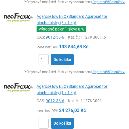
Průmyslová množství látek za výhodnou cenu
Poptat větší množství
Agarose low EEO (Standard Agarose) for
biochemistry (6 x 1 kg)
Výhodné balení - sleva
8 %
CAS:
9012-36-6
Kat. č.
: 1127KG001_6
133 844,63
Kč
cena bez DPH
Do košíku
ks
Průmyslová množství látek za výhodnou cenu
Poptat větší množství
Agarose low EEO (Standard Agarose) for
biochemistry (1 x 1 kg)
CAS:
9012-36-6
Kat. č.
: 1127KG001
24 276,03
Kč
cena bez DPH
Do košíku