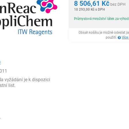
8 506,61
Kč
bez DPH
10 293,00
Kč
s DPH
Průmyslová množství látek za výho
Obsah košíku je možné odeslat j
použití.
Více
0
011
 vyžádání je k dispozici
ní list.
7