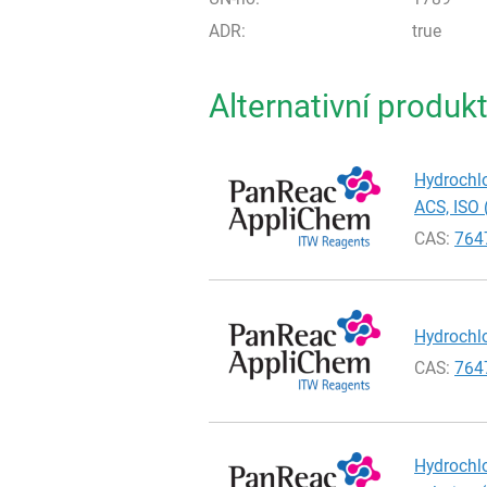
ADR:
true
Alternativní produk
Hydrochlo
ACS, ISO 
CAS:
764
Hydrochlo
CAS:
764
Hydrochlo