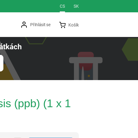
Jazyková verze
CS
SK
Přihlásit se
Košík
átkách
is (ppb) (1 x 1