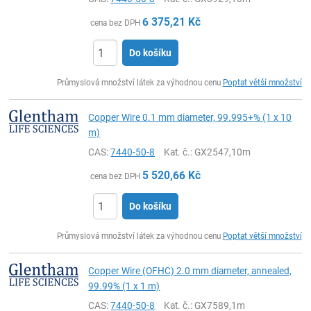
6 375,21
Kč
cena bez DPH
Do košíku
ks
Průmyslová množství látek za výhodnou cenu
Poptat větší množství
Copper Wire 0.1 mm diameter, 99.995+% (1 x 10
m)
CAS:
7440-50-8
Kat. č.
: GX2547,10m
5 520,66
Kč
cena bez DPH
Do košíku
ks
Průmyslová množství látek za výhodnou cenu
Poptat větší množství
Copper Wire (OFHC) 2.0 mm diameter, annealed,
99.99% (1 x 1 m)
CAS:
7440-50-8
Kat. č.
: GX7589,1m