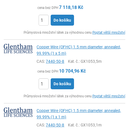
7 118,18
Kč
cena bez DPH
Do košíku
ks
Průmyslová množství látek za výhodnou cenu
Poptat větší množství
Copper Wire (OFHC) 1.5 mm diameter, annealed,
99.99% (1 x 5 m)
CAS:
7440-50-8
Kat. č.
: GX1053,5m
10 704,96
Kč
cena bez DPH
Do košíku
ks
Průmyslová množství látek za výhodnou cenu
Poptat větší množství
Copper Wire (OFHC) 1.5 mm diameter, annealed,
99.99% (1 x 1 m)
CAS:
7440-50-8
Kat. č.
: GX1053,1m