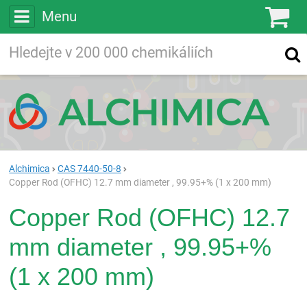
Menu
Ko
Vyhledávejte
Vyhledávání
ve více než
200 000
chemických látkách
Hledej
Alchimica
CAS 7440-50-8
Copper Rod (OFHC) 12.7 mm diameter , 99.95+% (1 x 200 mm)
Copper Rod (OFHC) 12.7
mm diameter , 99.95+%
(1 x 200 mm)