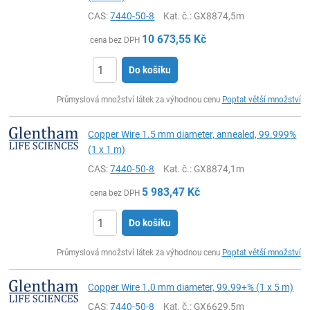
CAS:
7440-50-8
Kat. č.
: GX8874,5m
10 673,55
Kč
cena bez DPH
Do košíku
ks
Průmyslová množství látek za výhodnou cenu
Poptat větší množství
Copper Wire 1.5 mm diameter, annealed, 99.999%
(1 x 1 m)
CAS:
7440-50-8
Kat. č.
: GX8874,1m
5 983,47
Kč
cena bez DPH
Do košíku
ks
Průmyslová množství látek za výhodnou cenu
Poptat větší množství
Copper Wire 1.0 mm diameter, 99.99+% (1 x 5 m)
CAS:
7440-50-8
Kat. č.
: GX6629,5m