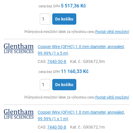
5 517,36
Kč
cena bez DPH
Do košíku
ks
Průmyslová množství látek za výhodnou cenu
Poptat větší množství
Copper Wire (OFHC) 1.0 mm diameter, annealed,
99.99% (1 x 5 m)
CAS:
7440-50-8
Kat. č.
: GX0672,5m
11 160,33
Kč
cena bez DPH
Do košíku
ks
Průmyslová množství látek za výhodnou cenu
Poptat větší množství
Copper Wire (OFHC) 1.0 mm diameter, annealed,
99.99% (1 x 1 m)
CAS:
7440-50-8
Kat. č.
: GX0672,1m