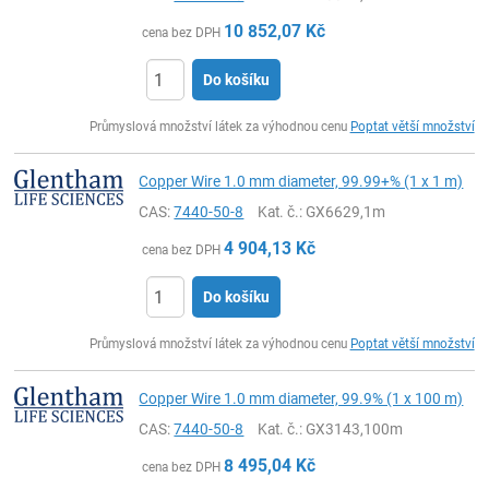
10 852,07
Kč
cena bez DPH
Do košíku
ks
Průmyslová množství látek za výhodnou cenu
Poptat větší množství
Copper Wire 1.0 mm diameter, 99.99+% (1 x 1 m)
CAS:
7440-50-8
Kat. č.
: GX6629,1m
4 904,13
Kč
cena bez DPH
Do košíku
ks
Průmyslová množství látek za výhodnou cenu
Poptat větší množství
Copper Wire 1.0 mm diameter, 99.9% (1 x 100 m)
CAS:
7440-50-8
Kat. č.
: GX3143,100m
8 495,04
Kč
cena bez DPH