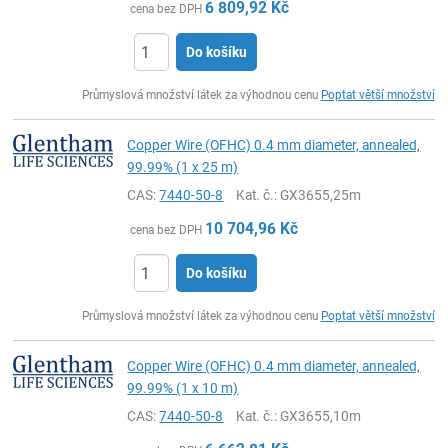
6 809,92
Kč
cena bez DPH
Do košíku
ks
Průmyslová množství látek za výhodnou cenu
Poptat větší množství
Copper Wire (OFHC) 0.4 mm diameter, annealed,
99.99% (1 x 25 m)
CAS:
7440-50-8
Kat. č.
: GX3655,25m
10 704,96
Kč
cena bez DPH
Do košíku
ks
Průmyslová množství látek za výhodnou cenu
Poptat větší množství
Copper Wire (OFHC) 0.4 mm diameter, annealed,
99.99% (1 x 10 m)
CAS:
7440-50-8
Kat. č.
: GX3655,10m