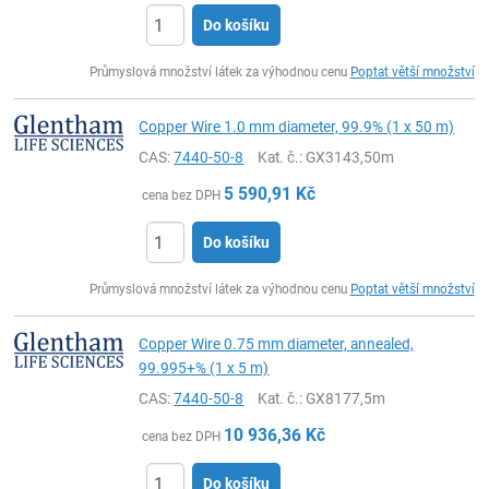
Do košíku
ks
Průmyslová množství látek za výhodnou cenu
Poptat větší množství
Copper Wire 1.0 mm diameter, 99.9% (1 x 50 m)
CAS:
7440-50-8
Kat. č.
: GX3143,50m
5 590,91
Kč
cena bez DPH
Do košíku
ks
Průmyslová množství látek za výhodnou cenu
Poptat větší množství
Copper Wire 0.75 mm diameter, annealed,
99.995+% (1 x 5 m)
CAS:
7440-50-8
Kat. č.
: GX8177,5m
10 936,36
Kč
cena bez DPH
Do košíku