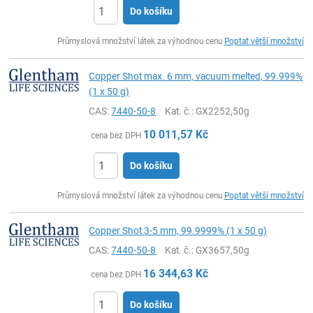
Do košíku
ks
Průmyslová množství látek za výhodnou cenu
Poptat větší množství
Copper Shot max. 6 mm, vacuum melted, 99.999%
(1 x 50 g)
CAS:
7440-50-8
Kat. č.
: GX2252,50g
10 011,57
Kč
cena bez DPH
Do košíku
ks
Průmyslová množství látek za výhodnou cenu
Poptat větší množství
Copper Shot 3-5 mm, 99.9999% (1 x 50 g)
CAS:
7440-50-8
Kat. č.
: GX3657,50g
16 344,63
Kč
cena bez DPH
Do košíku