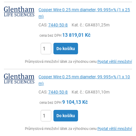
Copper Wire 0.25 mm diameter, 99.995+% (1 x 25
m)
CAS:
7440-50-8
Kat. č.
: GX4831,25m
13 819,01
Kč
cena bez DPH
Do košíku
ks
Průmyslová množství látek za výhodnou cenu
Poptat větší množství
Copper Wire 0.25 mm diameter, 99.995+% (1 x 10
m)
CAS:
7440-50-8
Kat. č.
: GX4831,10m
9 104,13
Kč
cena bez DPH
Do košíku
ks
Průmyslová množství látek za výhodnou cenu
Poptat větší množství