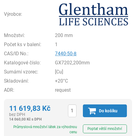
Gle
Výrobce:
Množství:
200 mm
Počet ks v balení:
1
CAS/ID No.:
7440-50-8
Katalogové číslo:
GX7202,200mm
Sumární vzorec:
[Cu]
Skladování:
+20°C
ADR:
request
11 619,83
Kč
Do košíku
bez DPH
14 060,00
Kč
s DPH
ks
Průmyslová množství látek za výhodnou
Poptat větší množství
cenu