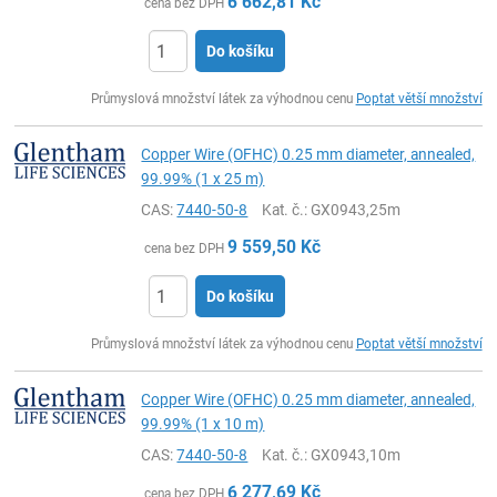
6 662,81
Kč
cena bez DPH
Do košíku
ks
Průmyslová množství látek za výhodnou cenu
Poptat větší množství
Copper Wire (OFHC) 0.25 mm diameter, annealed,
99.99% (1 x 25 m)
CAS:
7440-50-8
Kat. č.
: GX0943,25m
9 559,50
Kč
cena bez DPH
Do košíku
ks
Průmyslová množství látek za výhodnou cenu
Poptat větší množství
Copper Wire (OFHC) 0.25 mm diameter, annealed,
99.99% (1 x 10 m)
CAS:
7440-50-8
Kat. č.
: GX0943,10m
6 277,69
Kč
cena bez DPH