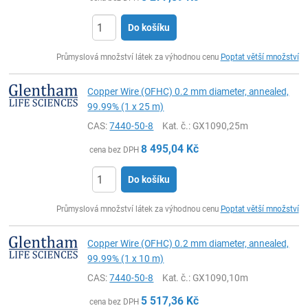
Do košíku
ks
Průmyslová množství látek za výhodnou cenu
Poptat větší množství
Copper Wire (OFHC) 0.2 mm diameter, annealed,
99.99% (1 x 25 m)
CAS:
7440-50-8
Kat. č.
: GX1090,25m
8 495,04
Kč
cena bez DPH
Do košíku
ks
Průmyslová množství látek za výhodnou cenu
Poptat větší množství
Copper Wire (OFHC) 0.2 mm diameter, annealed,
99.99% (1 x 10 m)
CAS:
7440-50-8
Kat. č.
: GX1090,10m
5 517,36
Kč
cena bez DPH