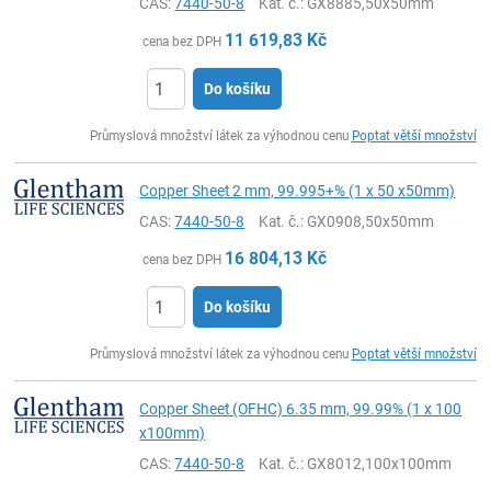
CAS:
7440-50-8
Kat. č.
: GX8885,50x50mm
11 619,83
Kč
cena bez DPH
Do košíku
ks
Průmyslová množství látek za výhodnou cenu
Poptat větší množství
Copper Sheet 2 mm, 99.995+% (1 x 50 x50mm)
CAS:
7440-50-8
Kat. č.
: GX0908,50x50mm
16 804,13
Kč
cena bez DPH
Do košíku
ks
Průmyslová množství látek za výhodnou cenu
Poptat větší množství
Copper Sheet (OFHC) 6.35 mm, 99.99% (1 x 100
x100mm)
CAS:
7440-50-8
Kat. č.
: GX8012,100x100mm