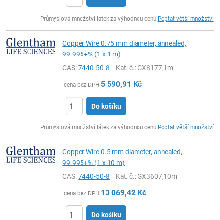
ks
Průmyslová množství látek za výhodnou cenu
Poptat větší množství
Copper Wire 0.75 mm diameter, annealed,
99.995+% (1 x 1 m)
CAS:
7440-50-8
Kat. č.
: GX8177,1m
5 590,91
Kč
cena bez DPH
Do košíku
ks
Průmyslová množství látek za výhodnou cenu
Poptat větší množství
Copper Wire 0.5 mm diameter, annealed,
99.995+% (1 x 10 m)
CAS:
7440-50-8
Kat. č.
: GX3607,10m
13 069,42
Kč
cena bez DPH
Do košíku