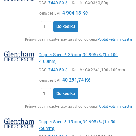
CAS:
7440-50-8
Kat. č.
: GX0360,50g
4 904,13
Kč
cena bez DPH
Do košíku
ks
Průmyslová množství látek za výhodnou cenu
Poptat větší množství
Copper Sheet 6.35 mm, 99.995+% (1 x 100
x100mm)
CAS:
7440-50-8
Kat. č.
: GX2241,100x100mm
40 291,74
Kč
cena bez DPH
Do košíku
ks
Průmyslová množství látek za výhodnou cenu
Poptat větší množství
Copper Sheet 3.15 mm, 99.995+% (1 x 50
x50mm)