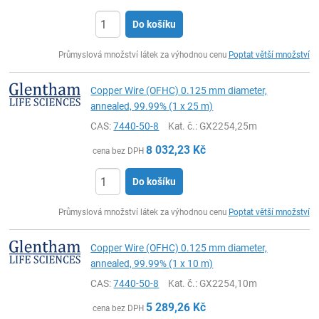
Do košíku
ks
Průmyslová množství látek za výhodnou cenu
Poptat větší množství
Copper Wire (OFHC) 0.125 mm diameter,
annealed, 99.99% (1 x 25 m)
CAS:
7440-50-8
Kat. č.
: GX2254,25m
8 032,23
Kč
cena bez DPH
Do košíku
ks
Průmyslová množství látek za výhodnou cenu
Poptat větší množství
Copper Wire (OFHC) 0.125 mm diameter,
annealed, 99.99% (1 x 10 m)
CAS:
7440-50-8
Kat. č.
: GX2254,10m
5 289,26
Kč
cena bez DPH