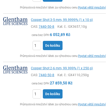
ks
Průmyslová množství látek za výhodnou cenu
Poptat větší množství
Copper Shot 3-5 mm, 99.9999% (1 x 10 g)
CAS:
7440-50-8
Kat. č.
: GX3657,10g
6 052,89
Kč
cena bez DPH
Do košíku
ks
Průmyslová množství látek za výhodnou cenu
Poptat větší množství
Copper Shot 2-6 mm, 99.999% (1 x 250 g)
CAS:
7440-50-8
Kat. č.
: GX4110,250g
27 859,50
Kč
cena bez DPH
Do košíku
ks
Průmyslová množství látek za výhodnou cenu
Poptat větší množství