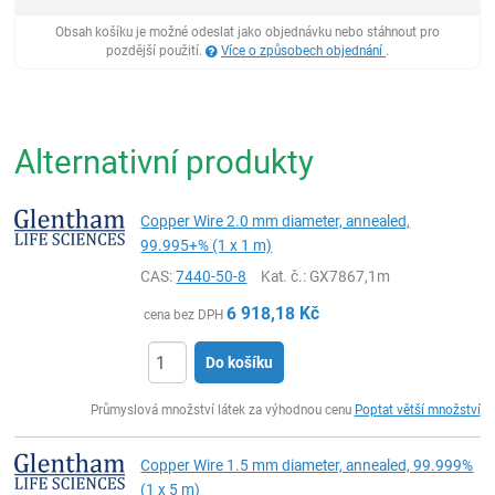
Obsah košíku je možné odeslat jako objednávku nebo stáhnout pro
pozdější použití.
Více o způsobech objednání
.
Alternativní produkty
Copper Wire 2.0 mm diameter, annealed,
99.995+% (1 x 1 m)
CAS:
7440-50-8
Kat. č.
: GX7867,1m
6 918,18
Kč
cena bez DPH
Do košíku
ks
Průmyslová množství látek za výhodnou cenu
Poptat větší množství
Copper Wire 1.5 mm diameter, annealed, 99.999%
(1 x 5 m)