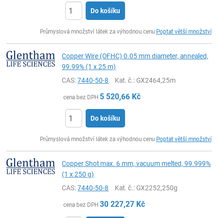
Do košíku
ks
Průmyslová množství látek za výhodnou cenu
Poptat větší množství
Copper Wire (OFHC) 0.05 mm diameter, annealed,
99.99% (1 x 25 m)
CAS:
7440-50-8
Kat. č.
: GX2464,25m
5 520,66
Kč
cena bez DPH
Do košíku
ks
Průmyslová množství látek za výhodnou cenu
Poptat větší množství
Copper Shot max. 6 mm, vacuum melted, 99.999%
(1 x 250 g)
CAS:
7440-50-8
Kat. č.
: GX2252,250g
30 227,27
Kč
cena bez DPH