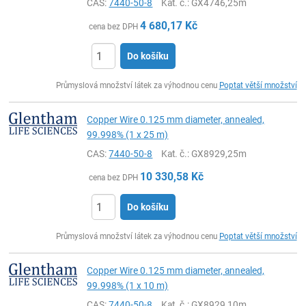
CAS:
7440-50-8
Kat. č.
: GX4746,25m
4 680,17
Kč
cena bez DPH
Do košíku
ks
Průmyslová množství látek za výhodnou cenu
Poptat větší množství
Copper Wire 0.125 mm diameter, annealed,
99.998% (1 x 25 m)
CAS:
7440-50-8
Kat. č.
: GX8929,25m
10 330,58
Kč
cena bez DPH
Do košíku
ks
Průmyslová množství látek za výhodnou cenu
Poptat větší množství
Copper Wire 0.125 mm diameter, annealed,
99.998% (1 x 10 m)
CAS:
7440-50-8
Kat. č.
: GX8929,10m