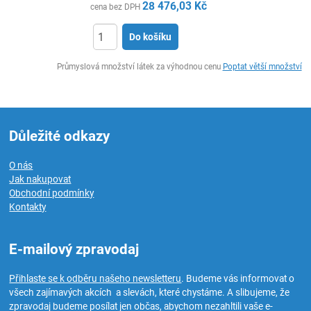
28 476,03
Kč
cena bez DPH
Do košíku
ks
Průmyslová množství látek za výhodnou cenu
Poptat větší množství
Důležité odkazy
O nás
Jak nakupovat
Obchodní podmínky
Kontakty
E-mailový zpravodaj
Přihlaste se k odběru našeho newsletteru
. Budeme vás informovat o
všech zajímavých akcích a slevách, které chystáme. A slibujeme, že
zpravodaj budeme posílat jen občas, abychom nezahltili vaše e-