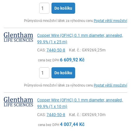
Do košíku
ks
Průmyslová množství látek za výhodnou cenu
Poptat větší množství
Copper Wire (OFHC) 0.1 mm diameter, annealed,
99.9% (1 x 25 m)
CAS:
7440-50-8
Kat. č.
: GX9269,25m
6 609,92
Kč
cena bez DPH
Do košíku
ks
Průmyslová množství látek za výhodnou cenu
Poptat větší množství
Copper Wire (OFHC) 0.1 mm diameter, annealed,
99.9% (1 x 10 m)
CAS:
7440-50-8
Kat. č.
: GX9269,10m
4 007,44
Kč
cena bez DPH