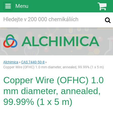
Menu
Ko
Vyhledávejte
Vyhledávání
ve více než
200 000
chemických látkách
Hledej
Alchimica
CAS 7440-50-8
Copper Wire (OFHC) 1.0 mm diameter, annealed, 99.99% (1 x 5 m)
Copper Wire (OFHC) 1.0
mm diameter, annealed,
99.99% (1 x 5 m)