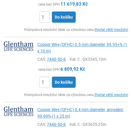
11 619,83
Kč
cena bez DPH
Do košíku
ks
Průmyslová množství látek za výhodnou cenu
Poptat větší množství
Copper Wire (OFHC) 0.5 mm diameter, 99.95+% (1
x 10 m)
CAS:
7440-50-8
Kat. č.
: GX3345,10m
6 809,92
Kč
cena bez DPH
Do košíku
ks
Průmyslová množství látek za výhodnou cenu
Poptat větší množství
Copper Wire (OFHC) 0.4 mm diameter, annealed,
99.99% (1 x 25 m)
CAS:
7440-50-8
Kat. č.
: GX3655,25m