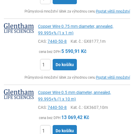
ks
Průmyslová množství látek za výhodnou cenu
Poptat větší množství
Copper Wire 0.75 mm diameter, annealed,
99.995+% (1 x 1 m)
CAS:
7440-50-8
Kat. č.
: GX8177,1m
5 590,91
Kč
cena bez DPH
Do košíku
ks
Průmyslová množství látek za výhodnou cenu
Poptat větší množství
Copper Wire 0.5 mm diameter, annealed,
99.995+% (1 x 10 m)
CAS:
7440-50-8
Kat. č.
: GX3607,10m
13 069,42
Kč
cena bez DPH
Do košíku