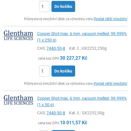
Do košíku
ks
Průmyslová množství látek za výhodnou cenu
Poptat větší množství
Copper Shot max. 6 mm, vacuum melted, 99.999%
(1 x 250 g)
CAS:
7440-50-8
Kat. č.
: GX2252,250g
30 227,27
Kč
cena bez DPH
Do košíku
ks
Průmyslová množství látek za výhodnou cenu
Poptat větší množství
Copper Shot max. 6 mm, vacuum melted, 99.999%
(1 x 50 g)
CAS:
7440-50-8
Kat. č.
: GX2252,50g
10 011,57
Kč
cena bez DPH