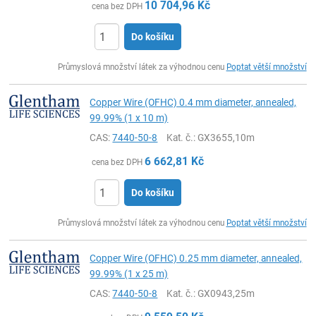
10 704,96
Kč
cena bez DPH
Do košíku
ks
Průmyslová množství látek za výhodnou cenu
Poptat větší množství
Copper Wire (OFHC) 0.4 mm diameter, annealed,
99.99% (1 x 10 m)
CAS:
7440-50-8
Kat. č.
: GX3655,10m
6 662,81
Kč
cena bez DPH
Do košíku
ks
Průmyslová množství látek za výhodnou cenu
Poptat větší množství
Copper Wire (OFHC) 0.25 mm diameter, annealed,
99.99% (1 x 25 m)
CAS:
7440-50-8
Kat. č.
: GX0943,25m