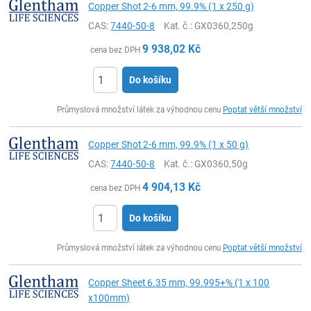
Copper Shot 2-6 mm, 99.9% (1 x 250 g)
CAS:
7440-50-8
Kat. č.
: GX0360,250g
9 938,02
Kč
cena bez DPH
Do košíku
ks
Průmyslová množství látek za výhodnou cenu
Poptat větší množství
Copper Shot 2-6 mm, 99.9% (1 x 50 g)
CAS:
7440-50-8
Kat. č.
: GX0360,50g
4 904,13
Kč
cena bez DPH
Do košíku
ks
Průmyslová množství látek za výhodnou cenu
Poptat větší množství
Copper Sheet 6.35 mm, 99.995+% (1 x 100
x100mm)