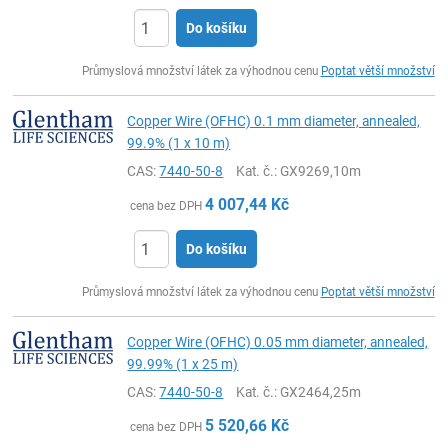
Do košíku
ks
Průmyslová množství látek za výhodnou cenu
Poptat větší množství
Copper Wire (OFHC) 0.1 mm diameter, annealed,
99.9% (1 x 10 m)
CAS:
7440-50-8
Kat. č.
: GX9269,10m
4 007,44
Kč
cena bez DPH
Do košíku
ks
Průmyslová množství látek za výhodnou cenu
Poptat větší množství
Copper Wire (OFHC) 0.05 mm diameter, annealed,
99.99% (1 x 25 m)
CAS:
7440-50-8
Kat. č.
: GX2464,25m
5 520,66
Kč
cena bez DPH