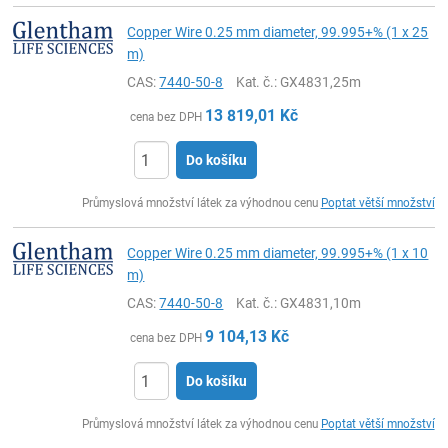
Copper Wire 0.25 mm diameter, 99.995+% (1 x 25
m)
CAS:
7440-50-8
Kat. č.
: GX4831,25m
13 819,01
Kč
cena bez DPH
Do košíku
ks
Průmyslová množství látek za výhodnou cenu
Poptat větší množství
Copper Wire 0.25 mm diameter, 99.995+% (1 x 10
m)
CAS:
7440-50-8
Kat. č.
: GX4831,10m
9 104,13
Kč
cena bez DPH
Do košíku
ks
Průmyslová množství látek za výhodnou cenu
Poptat větší množství