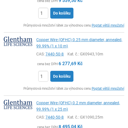
9 559,50
Kč
cena bez DPH
Do košíku
ks
Průmyslová množství látek za výhodnou cenu
Poptat větší množství
Copper Wire (OFHC) 0.25 mm diameter, annealed,
99.99% (1 x 10 m)
CAS:
7440-50-8
Kat. č.
: GX0943,10m
6 277,69
Kč
cena bez DPH
Do košíku
ks
Průmyslová množství látek za výhodnou cenu
Poptat větší množství
Copper Wire (OFHC) 0.2 mm diameter, annealed,
99.99% (1 x 25 m)
CAS:
7440-50-8
Kat. č.
: GX1090,25m
8 495,04
Kč
cena bez DPH