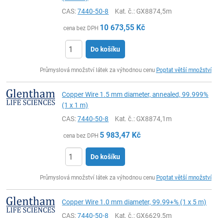
CAS:
7440-50-8
Kat. č.
: GX8874,5m
10 673,55
Kč
cena bez DPH
Do košíku
ks
Průmyslová množství látek za výhodnou cenu
Poptat větší množství
Copper Wire 1.5 mm diameter, annealed, 99.999%
(1 x 1 m)
CAS:
7440-50-8
Kat. č.
: GX8874,1m
5 983,47
Kč
cena bez DPH
Do košíku
ks
Průmyslová množství látek za výhodnou cenu
Poptat větší množství
Copper Wire 1.0 mm diameter, 99.99+% (1 x 5 m)
CAS:
7440-50-8
Kat. č.
: GX6629,5m