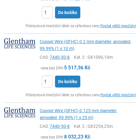
Do košíku
ks
Průmyslová množství látek za výhodnou cenu
Poptat větší množství
Copper Wire (OFHC) 0.2 mm diameter, annealed,
99.99% (1 x 10 m)
CAS:
7440-50-8
Kat. č.
: GX1090,10m
5 517,36
Kč
cena bez DPH
Do košíku
ks
Průmyslová množství látek za výhodnou cenu
Poptat větší množství
Copper Wire (OFHC) 0.125 mm diameter,
annealed, 99.99% (1 x 25 m)
CAS:
7440-50-8
Kat. č.
: GX2254,25m
8 032,23
Kč
cena bez DPH