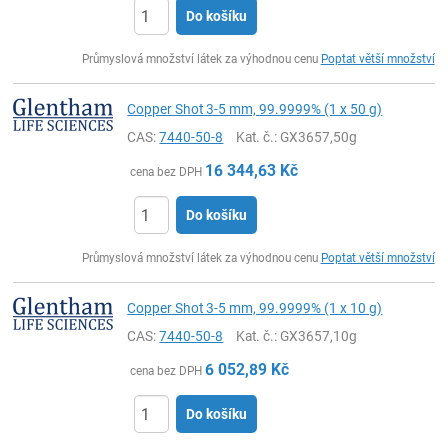
Do košíku
ks
Průmyslová množství látek za výhodnou cenu
Poptat větší množství
Copper Shot 3-5 mm, 99.9999% (1 x 50 g)
CAS:
7440-50-8
Kat. č.
: GX3657,50g
16 344,63
Kč
cena bez DPH
Do košíku
ks
Průmyslová množství látek za výhodnou cenu
Poptat větší množství
Copper Shot 3-5 mm, 99.9999% (1 x 10 g)
CAS:
7440-50-8
Kat. č.
: GX3657,10g
6 052,89
Kč
cena bez DPH
Do košíku
ks