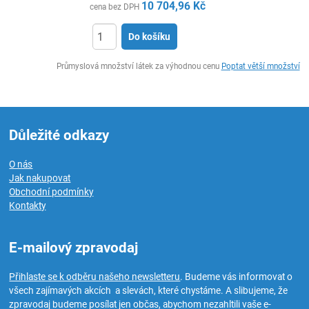
10 704,96
Kč
cena bez DPH
Do košíku
ks
Průmyslová množství látek za výhodnou cenu
Poptat větší množství
Důležité odkazy
O nás
Jak nakupovat
Obchodní podmínky
Kontakty
E-mailový zpravodaj
Přihlaste se k odběru našeho newsletteru
. Budeme vás informovat o
všech zajímavých akcích a slevách, které chystáme. A slibujeme, že
zpravodaj budeme posílat jen občas, abychom nezahltili vaše e-