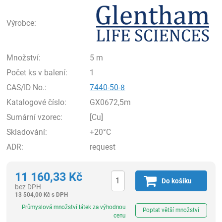
Gle
Výrobce:
Množství:
5 m
Počet ks v balení:
1
CAS/ID No.:
7440-50-8
Katalogové číslo:
GX0672,5m
Sumární vzorec:
[Cu]
Skladování:
+20°C
ADR:
request
11 160,33
Kč
Do košíku
bez DPH
13 504,00
Kč
s DPH
ks
Průmyslová množství látek za výhodnou
Poptat větší množství
cenu