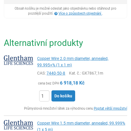
Obsah košíku je možné odeslat jako objednávku nebo stáhnout pro
pozdější použití.
Více o způsobech objednání
.
Alternativní produkty
Copper Wire 2.0 mm diameter, annealed,
99.995+% (1 x 1 m)
CAS:
7440-50-8
Kat. č.
: GX7867,1m
6 918,18
Kč
cena bez DPH
Do košíku
ks
Průmyslová množství látek za výhodnou cenu
Poptat větší množství
Copper Wire 1.5 mm diameter, annealed, 99.999%
(1 x 5 m)