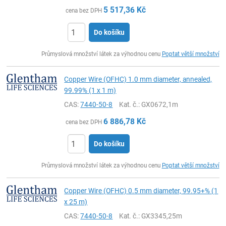
5 517,36
Kč
cena bez DPH
Do košíku
ks
Průmyslová množství látek za výhodnou cenu
Poptat větší množství
Copper Wire (OFHC) 1.0 mm diameter, annealed,
99.99% (1 x 1 m)
CAS:
7440-50-8
Kat. č.
: GX0672,1m
6 886,78
Kč
cena bez DPH
Do košíku
ks
Průmyslová množství látek za výhodnou cenu
Poptat větší množství
Copper Wire (OFHC) 0.5 mm diameter, 99.95+% (1
x 25 m)
CAS:
7440-50-8
Kat. č.
: GX3345,25m