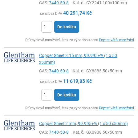
CAS:
7440-50-8
Kat. č.
: GX2241,100x100mm
40 291,74
Kč
cena bez DPH
Do košíku
ks
Průmyslová množství látek za výhodnou cenu
Poptat větší množství
Copper Sheet 3.15 mm, 99.995+% (1 x 50
x50mm)
CAS:
7440-50-8
Kat. č.
: GX8885,50x50mm
11 619,83
Kč
cena bez DPH
Do košíku
ks
Průmyslová množství látek za výhodnou cenu
Poptat větší množství
Copper Sheet 2 mm, 99.995+% (1 x 50 x50mm)
CAS:
7440-50-8
Kat. č.
: GX0908,50x50mm