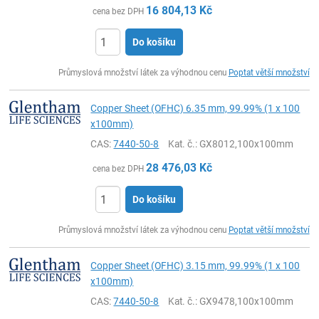
16 804,13
Kč
cena bez DPH
Do košíku
ks
Průmyslová množství látek za výhodnou cenu
Poptat větší množství
Copper Sheet (OFHC) 6.35 mm, 99.99% (1 x 100
x100mm)
CAS:
7440-50-8
Kat. č.
: GX8012,100x100mm
28 476,03
Kč
cena bez DPH
Do košíku
ks
Průmyslová množství látek za výhodnou cenu
Poptat větší množství
Copper Sheet (OFHC) 3.15 mm, 99.99% (1 x 100
x100mm)
CAS:
7440-50-8
Kat. č.
: GX9478,100x100mm