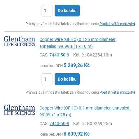
Do košíku
ks
Průmyslová množství látek za výhodnou cenu
Poptat větší množství
Copper Wire (OFHC) 0.125 mm diameter,
annealed, 99.99% (1 x 10 m)
CAS:
7440-50-8
Kat. č.
: GX2254,10m
5 289,26
Kč
cena bez DPH
Do košíku
ks
Průmyslová množství látek za výhodnou cenu
Poptat větší množství
Copper Wire (OFHC) 0.1 mm diameter, annealed,
99.9% (1 x 25 m)
CAS:
7440-50-8
Kat. č.
: GX9269,25m
6 609,92
Kč
cena bez DPH