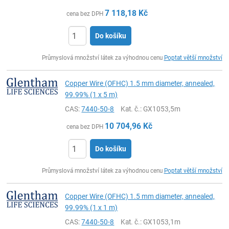
7 118,18
Kč
cena bez DPH
Do košíku
ks
Průmyslová množství látek za výhodnou cenu
Poptat větší množství
Copper Wire (OFHC) 1.5 mm diameter, annealed,
99.99% (1 x 5 m)
CAS:
7440-50-8
Kat. č.
: GX1053,5m
10 704,96
Kč
cena bez DPH
Do košíku
ks
Průmyslová množství látek za výhodnou cenu
Poptat větší množství
Copper Wire (OFHC) 1.5 mm diameter, annealed,
99.99% (1 x 1 m)
CAS:
7440-50-8
Kat. č.
: GX1053,1m