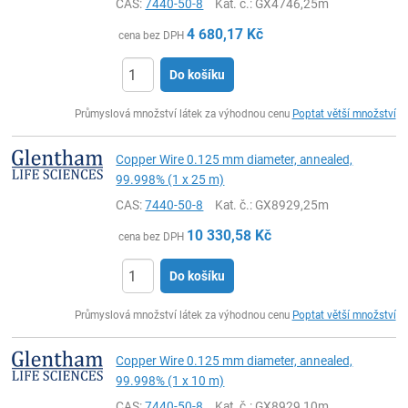
CAS:
7440-50-8
Kat. č.
: GX4746,25m
4 680,17
Kč
cena bez DPH
Do košíku
ks
Průmyslová množství látek za výhodnou cenu
Poptat větší množství
Copper Wire 0.125 mm diameter, annealed,
99.998% (1 x 25 m)
CAS:
7440-50-8
Kat. č.
: GX8929,25m
10 330,58
Kč
cena bez DPH
Do košíku
ks
Průmyslová množství látek za výhodnou cenu
Poptat větší množství
Copper Wire 0.125 mm diameter, annealed,
99.998% (1 x 10 m)
CAS:
7440-50-8
Kat. č.
: GX8929,10m