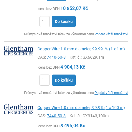
10 852,07
Kč
cena bez DPH
Do košíku
ks
Průmyslová množství látek za výhodnou cenu
Poptat větší množství
Copper Wire 1.0 mm diameter, 99.99+% (1 x 1 m)
CAS:
7440-50-8
Kat. č.
: GX6629,1m
4 904,13
Kč
cena bez DPH
Do košíku
ks
Průmyslová množství látek za výhodnou cenu
Poptat větší množství
Copper Wire 1.0 mm diameter, 99.9% (1 x 100 m)
CAS:
7440-50-8
Kat. č.
: GX3143,100m
8 495,04
Kč
cena bez DPH