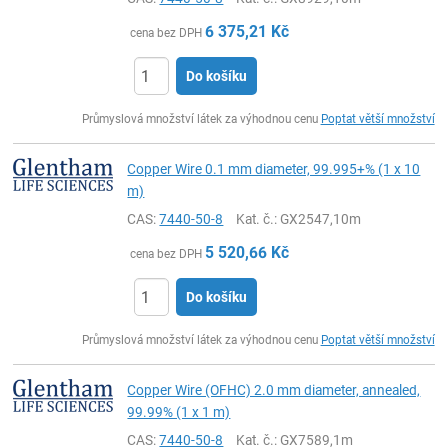
6 375,21
Kč
cena bez DPH
Do košíku
ks
Průmyslová množství látek za výhodnou cenu
Poptat větší množství
Copper Wire 0.1 mm diameter, 99.995+% (1 x 10
m)
CAS:
7440-50-8
Kat. č.
: GX2547,10m
5 520,66
Kč
cena bez DPH
Do košíku
ks
Průmyslová množství látek za výhodnou cenu
Poptat větší množství
Copper Wire (OFHC) 2.0 mm diameter, annealed,
99.99% (1 x 1 m)
CAS:
7440-50-8
Kat. č.
: GX7589,1m