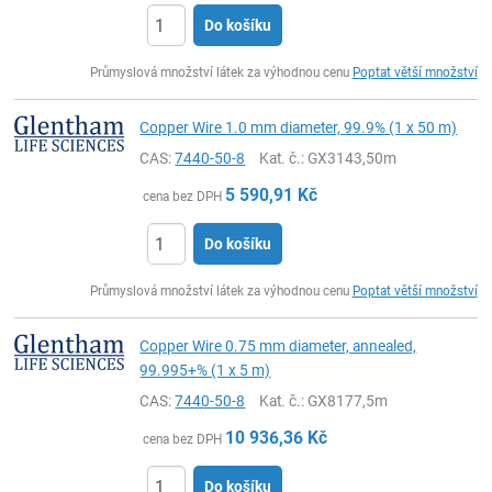
Do košíku
ks
Průmyslová množství látek za výhodnou cenu
Poptat větší množství
Copper Wire 1.0 mm diameter, 99.9% (1 x 50 m)
CAS:
7440-50-8
Kat. č.
: GX3143,50m
5 590,91
Kč
cena bez DPH
Do košíku
ks
Průmyslová množství látek za výhodnou cenu
Poptat větší množství
Copper Wire 0.75 mm diameter, annealed,
99.995+% (1 x 5 m)
CAS:
7440-50-8
Kat. č.
: GX8177,5m
10 936,36
Kč
cena bez DPH
Do košíku