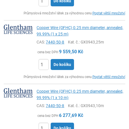
Do košíku
ks
Průmyslová množství látek za výhodnou cenu
Poptat větší množství
Copper Wire (OFHC) 0.25 mm diameter, annealed,
99.99% (1 x 25 m)
CAS:
7440-50-8
Kat. č.
: GX0943,25m
9 559,50
Kč
cena bez DPH
Do košíku
ks
Průmyslová množství látek za výhodnou cenu
Poptat větší množství
Copper Wire (OFHC) 0.25 mm diameter, annealed,
99.99% (1 x 10 m)
CAS:
7440-50-8
Kat. č.
: GX0943,10m
6 277,69
Kč
cena bez DPH
Do košíku