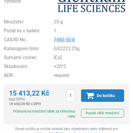
Výrobce:
Množství:
25 g
Počet ks v balení:
1
CAS/ID No.:
7440-50-8
Katalogové číslo:
GX2223,25g
Sumární vzorec:
[Cu]
Skladování:
+20°C
ADR:
request
15 413,22
Kč
Do košíku
bez DPH
18 650,00
Kč
s DPH
ks
Průmyslová množství látek za výhodnou
Poptat větší množství
cenu
Obsah košíku je možné odeslat jako objednávku nebo stáhnout pro