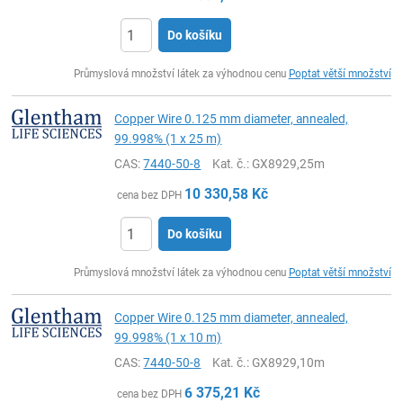
Do košíku
ks
Průmyslová množství látek za výhodnou cenu
Poptat větší množství
Copper Wire 0.125 mm diameter, annealed,
99.998% (1 x 25 m)
CAS:
7440-50-8
Kat. č.
: GX8929,25m
10 330,58
Kč
cena bez DPH
Do košíku
ks
Průmyslová množství látek za výhodnou cenu
Poptat větší množství
Copper Wire 0.125 mm diameter, annealed,
99.998% (1 x 10 m)
CAS:
7440-50-8
Kat. č.
: GX8929,10m
6 375,21
Kč
cena bez DPH