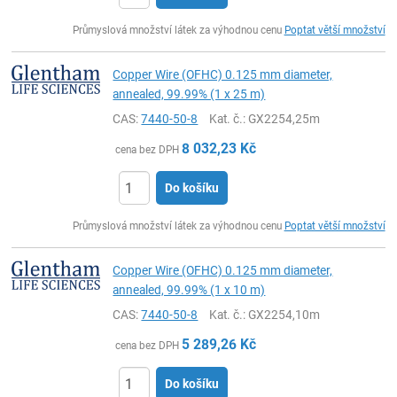
ks
Průmyslová množství látek za výhodnou cenu
Poptat větší množství
Copper Wire (OFHC) 0.125 mm diameter,
annealed, 99.99% (1 x 25 m)
CAS:
7440-50-8
Kat. č.
: GX2254,25m
8 032,23
Kč
cena bez DPH
Do košíku
ks
Průmyslová množství látek za výhodnou cenu
Poptat větší množství
Copper Wire (OFHC) 0.125 mm diameter,
annealed, 99.99% (1 x 10 m)
CAS:
7440-50-8
Kat. č.
: GX2254,10m
5 289,26
Kč
cena bez DPH
Do košíku