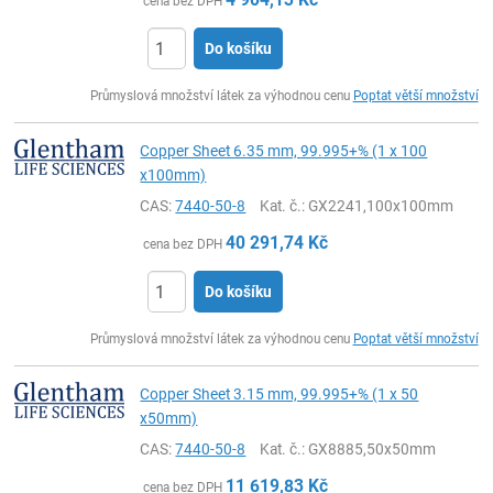
cena bez DPH
Do košíku
ks
Průmyslová množství látek za výhodnou cenu
Poptat větší množství
Copper Sheet 6.35 mm, 99.995+% (1 x 100
x100mm)
CAS:
7440-50-8
Kat. č.
: GX2241,100x100mm
40 291,74
Kč
cena bez DPH
Do košíku
ks
Průmyslová množství látek za výhodnou cenu
Poptat větší množství
Copper Sheet 3.15 mm, 99.995+% (1 x 50
x50mm)
CAS:
7440-50-8
Kat. č.
: GX8885,50x50mm
11 619,83
Kč
cena bez DPH