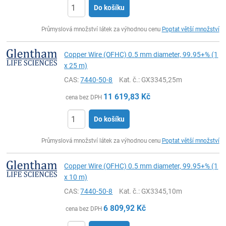
Do košíku
ks
Průmyslová množství látek za výhodnou cenu
Poptat větší množství
Copper Wire (OFHC) 0.5 mm diameter, 99.95+% (1
x 25 m)
CAS:
7440-50-8
Kat. č.
: GX3345,25m
11 619,83
Kč
cena bez DPH
Do košíku
ks
Průmyslová množství látek za výhodnou cenu
Poptat větší množství
Copper Wire (OFHC) 0.5 mm diameter, 99.95+% (1
x 10 m)
CAS:
7440-50-8
Kat. č.
: GX3345,10m
6 809,92
Kč
cena bez DPH