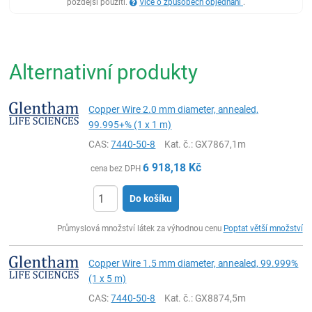
pozdější použití.
Více o způsobech objednání
.
Alternativní produkty
Copper Wire 2.0 mm diameter, annealed,
99.995+% (1 x 1 m)
CAS:
7440-50-8
Kat. č.
: GX7867,1m
6 918,18
Kč
cena bez DPH
Do košíku
ks
Průmyslová množství látek za výhodnou cenu
Poptat větší množství
Copper Wire 1.5 mm diameter, annealed, 99.999%
(1 x 5 m)
CAS:
7440-50-8
Kat. č.
: GX8874,5m