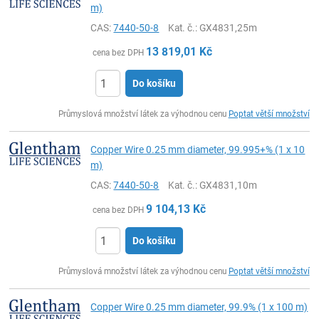
m)
CAS:
7440-50-8
Kat. č.
: GX4831,25m
13 819,01
Kč
cena bez DPH
Do košíku
ks
Průmyslová množství látek za výhodnou cenu
Poptat větší množství
Copper Wire 0.25 mm diameter, 99.995+% (1 x 10
m)
CAS:
7440-50-8
Kat. č.
: GX4831,10m
9 104,13
Kč
cena bez DPH
Do košíku
ks
Průmyslová množství látek za výhodnou cenu
Poptat větší množství
Copper Wire 0.25 mm diameter, 99.9% (1 x 100 m)