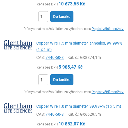
10 673,55
Kč
cena bez DPH
Do košíku
ks
Průmyslová množství látek za výhodnou cenu
Poptat větší množství
Copper Wire 1.5 mm diameter, annealed, 99.999%
(1 x 1 m)
CAS:
7440-50-8
Kat. č.
: GX8874,1m
5 983,47
Kč
cena bez DPH
Do košíku
ks
Průmyslová množství látek za výhodnou cenu
Poptat větší množství
Copper Wire 1.0 mm diameter, 99.99+% (1 x 5 m)
CAS:
7440-50-8
Kat. č.
: GX6629,5m
10 852,07
Kč
cena bez DPH