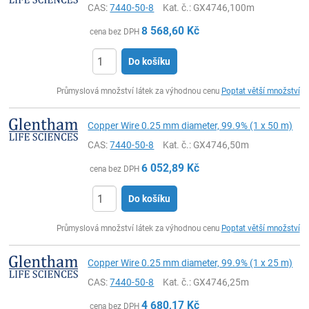
CAS:
7440-50-8
Kat. č.
: GX4746,100m
8 568,60
Kč
cena bez DPH
Do košíku
ks
Průmyslová množství látek za výhodnou cenu
Poptat větší množství
Copper Wire 0.25 mm diameter, 99.9% (1 x 50 m)
CAS:
7440-50-8
Kat. č.
: GX4746,50m
6 052,89
Kč
cena bez DPH
Do košíku
ks
Průmyslová množství látek za výhodnou cenu
Poptat větší množství
Copper Wire 0.25 mm diameter, 99.9% (1 x 25 m)
CAS:
7440-50-8
Kat. č.
: GX4746,25m
4 680,17
Kč
cena bez DPH