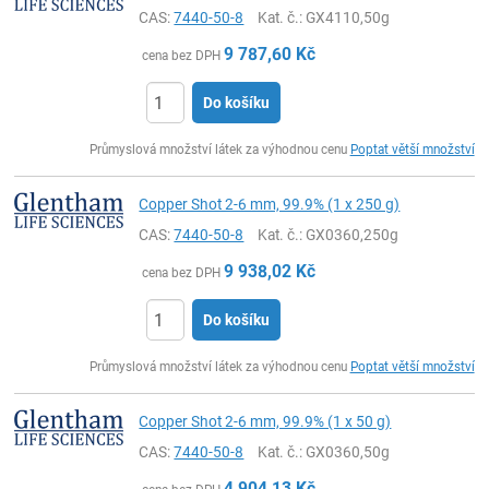
CAS:
7440-50-8
Kat. č.
: GX4110,50g
9 787,60
Kč
cena bez DPH
Do košíku
ks
Průmyslová množství látek za výhodnou cenu
Poptat větší množství
Copper Shot 2-6 mm, 99.9% (1 x 250 g)
CAS:
7440-50-8
Kat. č.
: GX0360,250g
9 938,02
Kč
cena bez DPH
Do košíku
ks
Průmyslová množství látek za výhodnou cenu
Poptat větší množství
Copper Shot 2-6 mm, 99.9% (1 x 50 g)
CAS:
7440-50-8
Kat. č.
: GX0360,50g
4 904,13
Kč