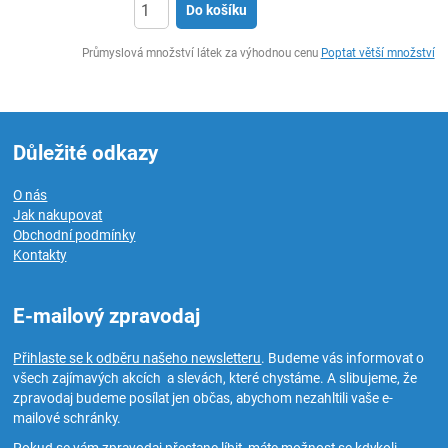
Do košíku
ks
Průmyslová množství látek za výhodnou cenu
Poptat větší množství
Důležité odkazy
O nás
Jak nakupovat
Obchodní podmínky
Kontakty
E-mailový zpravodaj
Přihlaste se k odběru našeho newsletteru
. Budeme vás informovat o
všech zajímavých akcích a slevách, které chystáme. A slibujeme, že
zpravodaj budeme posílat jen občas, abychom nezahltili vaše e-
mailové schránky.