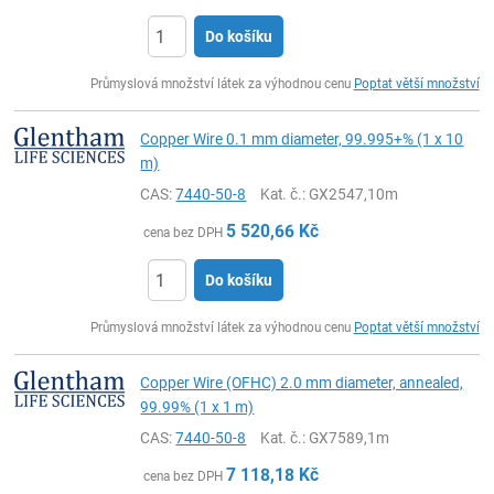
Do košíku
ks
Průmyslová množství látek za výhodnou cenu
Poptat větší množství
Copper Wire 0.1 mm diameter, 99.995+% (1 x 10
m)
CAS:
7440-50-8
Kat. č.
: GX2547,10m
5 520,66
Kč
cena bez DPH
Do košíku
ks
Průmyslová množství látek za výhodnou cenu
Poptat větší množství
Copper Wire (OFHC) 2.0 mm diameter, annealed,
99.99% (1 x 1 m)
CAS:
7440-50-8
Kat. č.
: GX7589,1m
7 118,18
Kč
cena bez DPH