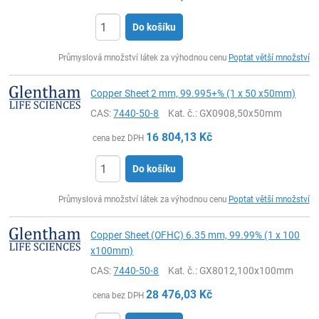
Do košíku
ks
Průmyslová množství látek za výhodnou cenu
Poptat větší množství
Copper Sheet 2 mm, 99.995+% (1 x 50 x50mm)
CAS:
7440-50-8
Kat. č.
: GX0908,50x50mm
16 804,13
Kč
cena bez DPH
Do košíku
ks
Průmyslová množství látek za výhodnou cenu
Poptat větší množství
Copper Sheet (OFHC) 6.35 mm, 99.99% (1 x 100
x100mm)
CAS:
7440-50-8
Kat. č.
: GX8012,100x100mm
28 476,03
Kč
cena bez DPH