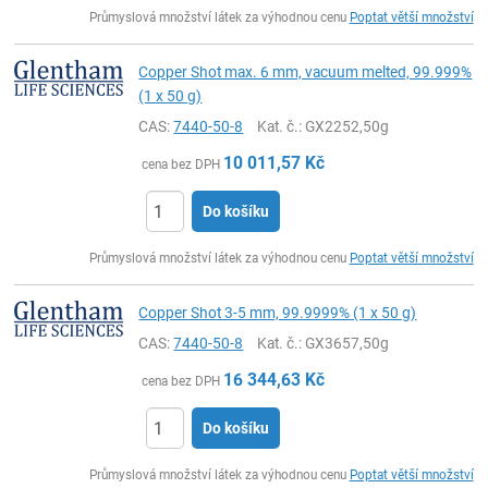
ks
Průmyslová množství látek za výhodnou cenu
Poptat větší množství
Copper Shot max. 6 mm, vacuum melted, 99.999%
(1 x 50 g)
CAS:
7440-50-8
Kat. č.
: GX2252,50g
10 011,57
Kč
cena bez DPH
Do košíku
ks
Průmyslová množství látek za výhodnou cenu
Poptat větší množství
Copper Shot 3-5 mm, 99.9999% (1 x 50 g)
CAS:
7440-50-8
Kat. č.
: GX3657,50g
16 344,63
Kč
cena bez DPH
Do košíku
ks
Průmyslová množství látek za výhodnou cenu
Poptat větší množství