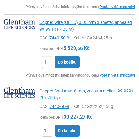
ks
Průmyslová množství látek za výhodnou cenu
Poptat větší množství
Copper Wire (OFHC) 0.05 mm diameter, annealed,
99.99% (1 x 25 m)
CAS:
7440-50-8
Kat. č.
: GX2464,25m
5 520,66
Kč
cena bez DPH
Do košíku
ks
Průmyslová množství látek za výhodnou cenu
Poptat větší množství
Copper Shot max. 6 mm, vacuum melted, 99.999%
(1 x 250 g)
CAS:
7440-50-8
Kat. č.
: GX2252,250g
30 227,27
Kč
cena bez DPH
Do košíku