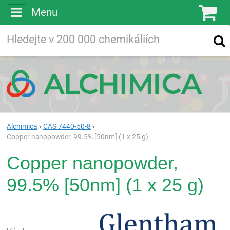
Menu
Ko
Vyhledávejte
Vyhledávání
ve více než
200 000
chemických látkách
Hledej
Alchimica
CAS 7440-50-8
Copper nanopowder, 99.5% [50nm] (1 x 25 g)
Copper nanopowder,
99.5% [50nm] (1 x 25 g)
Gle