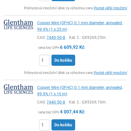
ks
Průmyslová množství látek za výhodnou cenu
Poptat větší množství
Copper Wire (OFHC) 0.1 mm diameter, annealed,
99.9% (1 x 25 m)
CAS:
7440-50-8
Kat. č.
: GX9269,25m
6 609,92
Kč
cena bez DPH
Do košíku
ks
Průmyslová množství látek za výhodnou cenu
Poptat větší množství
Copper Wire (OFHC) 0.1 mm diameter, annealed,
99.9% (1 x 10 m)
CAS:
7440-50-8
Kat. č.
: GX9269,10m
4 007,44
Kč
cena bez DPH
Do košíku