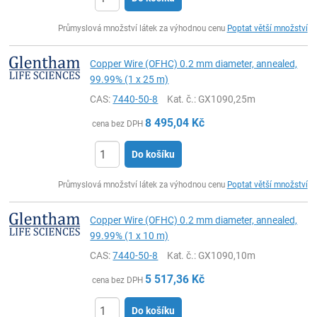
ks
Průmyslová množství látek za výhodnou cenu
Poptat větší množství
Copper Wire (OFHC) 0.2 mm diameter, annealed,
99.99% (1 x 25 m)
CAS:
7440-50-8
Kat. č.
: GX1090,25m
8 495,04
Kč
cena bez DPH
Do košíku
ks
Průmyslová množství látek za výhodnou cenu
Poptat větší množství
Copper Wire (OFHC) 0.2 mm diameter, annealed,
99.99% (1 x 10 m)
CAS:
7440-50-8
Kat. č.
: GX1090,10m
5 517,36
Kč
cena bez DPH
Do košíku