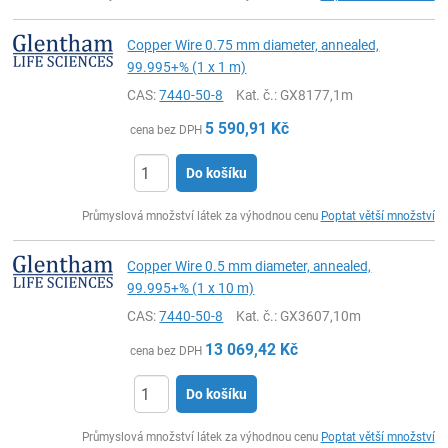
Copper Wire 0.75 mm diameter, annealed,
99.995+% (1 x 1 m)
CAS:
7440-50-8
Kat. č.
: GX8177,1m
5 590,91
Kč
cena bez DPH
Do košíku
ks
Průmyslová množství látek za výhodnou cenu
Poptat větší množství
Copper Wire 0.5 mm diameter, annealed,
99.995+% (1 x 10 m)
CAS:
7440-50-8
Kat. č.
: GX3607,10m
13 069,42
Kč
cena bez DPH
Do košíku
ks
Průmyslová množství látek za výhodnou cenu
Poptat větší množství