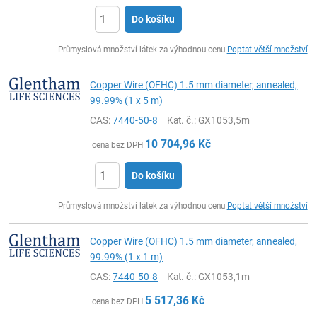
Do košíku
ks
Průmyslová množství látek za výhodnou cenu
Poptat větší množství
Copper Wire (OFHC) 1.5 mm diameter, annealed,
99.99% (1 x 5 m)
CAS:
7440-50-8
Kat. č.
: GX1053,5m
10 704,96
Kč
cena bez DPH
Do košíku
ks
Průmyslová množství látek za výhodnou cenu
Poptat větší množství
Copper Wire (OFHC) 1.5 mm diameter, annealed,
99.99% (1 x 1 m)
CAS:
7440-50-8
Kat. č.
: GX1053,1m
5 517,36
Kč
cena bez DPH