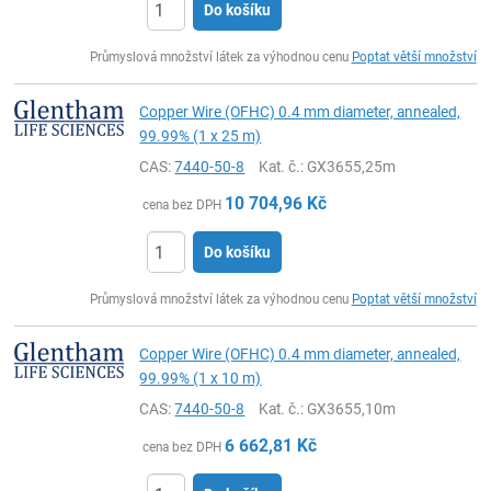
Do košíku
ks
Průmyslová množství látek za výhodnou cenu
Poptat větší množství
Copper Wire (OFHC) 0.4 mm diameter, annealed,
99.99% (1 x 25 m)
CAS:
7440-50-8
Kat. č.
: GX3655,25m
10 704,96
Kč
cena bez DPH
Do košíku
ks
Průmyslová množství látek za výhodnou cenu
Poptat větší množství
Copper Wire (OFHC) 0.4 mm diameter, annealed,
99.99% (1 x 10 m)
CAS:
7440-50-8
Kat. č.
: GX3655,10m
6 662,81
Kč
cena bez DPH