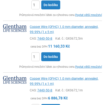
Do košíku
ks
Průmyslová množství látek za výhodnou cenu
Poptat větší množství
Copper Wire (OFHC) 1.0 mm diameter, annealed,
99.99% (1 x 5 m)
CAS:
7440-50-8
Kat. č.
: GX0672,5m
11 160,33
Kč
cena bez DPH
Do košíku
ks
Průmyslová množství látek za výhodnou cenu
Poptat větší množství
Copper Wire (OFHC) 1.0 mm diameter, annealed,
99.99% (1 x 1 m)
CAS:
7440-50-8
Kat. č.
: GX0672,1m
6 886,78
Kč
cena bez DPH