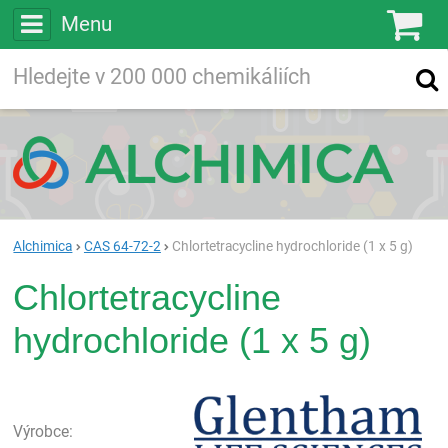
Menu
Ko
Vyhledávejte
Vyhledávání
ve více než
200 000
chemických látkách
Hledej
Alchimica
CAS 64-72-2
Chlortetracycline hydrochloride (1 x 5 g)
Chlortetracycline
hydrochloride (1 x 5 g)
Gle
Výrobce: