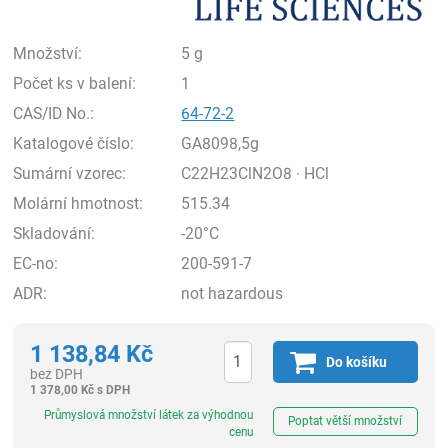
Množství:
5 g
Počet ks v balení:
1
CAS/ID No.:
64-72-2
Katalogové číslo:
GA8098,5g
Sumární vzorec:
C22H23ClN2O8 · HCl
Molární hmotnost:
515.34
Skladování:
-20°C
EC-no:
200-591-7
ADR:
not hazardous
1 138,84
Kč
Do košíku
bez DPH
1 378,00
Kč
s DPH
ks
Průmyslová množství látek za výhodnou
Poptat větší množství
cenu