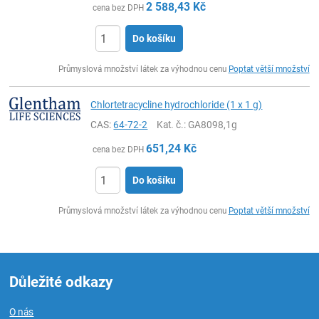
2 588,43
Kč
cena bez DPH
Do košíku
ks
Průmyslová množství látek za výhodnou cenu
Poptat větší množství
Chlortetracycline hydrochloride (1 x 1 g)
CAS:
64-72-2
Kat. č.
: GA8098,1g
651,24
Kč
cena bez DPH
Do košíku
ks
Průmyslová množství látek za výhodnou cenu
Poptat větší množství
Důležité odkazy
O nás