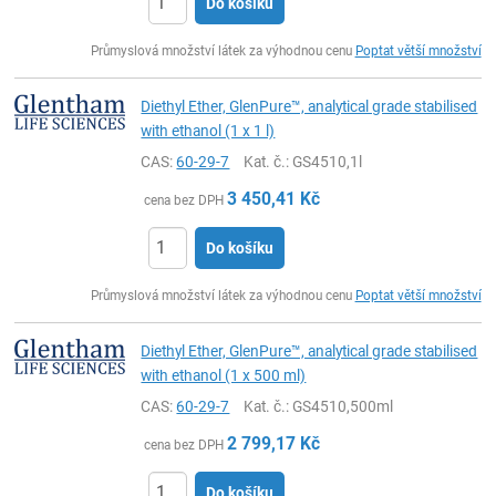
Do košíku
ks
Průmyslová množství látek za výhodnou cenu
Poptat větší množství
Diethyl Ether, GlenPure™, analytical grade stabilised
with ethanol (1 x 1 l)
CAS:
60-29-7
Kat. č.
: GS4510,1l
3 450,41
Kč
cena bez DPH
Do košíku
ks
Průmyslová množství látek za výhodnou cenu
Poptat větší množství
Diethyl Ether, GlenPure™, analytical grade stabilised
with ethanol (1 x 500 ml)
CAS:
60-29-7
Kat. č.
: GS4510,500ml
2 799,17
Kč
cena bez DPH
Do košíku