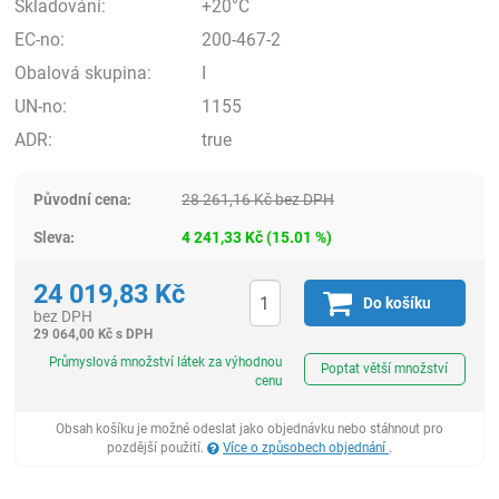
Skladování:
+20°C
EC-no:
200-467-2
Obalová skupina:
I
UN-no:
1155
ADR:
true
Původní cena:
28 261,16
Kč
bez DPH
Sleva:
4 241,33
Kč
(
15.01
%)
24 019,83
Kč
Do košíku
bez DPH
29 064,00
Kč
s DPH
ks
Průmyslová množství látek za výhodnou
Poptat větší množství
cenu
Obsah košíku je možné odeslat jako objednávku nebo stáhnout pro
pozdější použití.
Více o způsobech objednání
.