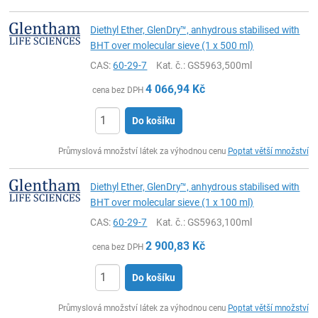
Diethyl Ether, GlenDry™, anhydrous stabilised with
BHT over molecular sieve (1 x 500 ml)
CAS:
60-29-7
Kat. č.
: GS5963,500ml
4 066,94
Kč
cena bez DPH
Do košíku
ks
Průmyslová množství látek za výhodnou cenu
Poptat větší množství
Diethyl Ether, GlenDry™, anhydrous stabilised with
BHT over molecular sieve (1 x 100 ml)
CAS:
60-29-7
Kat. č.
: GS5963,100ml
2 900,83
Kč
cena bez DPH
Do košíku
ks
Průmyslová množství látek za výhodnou cenu
Poptat větší množství