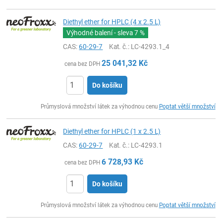
Diethyl ether for HPLC (4 x 2.5 L)
Výhodné balení - sleva
7 %
CAS:
60-29-7
Kat. č.
: LC-4293.1_4
25 041,32
Kč
cena bez DPH
Do košíku
ks
Průmyslová množství látek za výhodnou cenu
Poptat větší množství
Diethyl ether for HPLC (1 x 2.5 L)
CAS:
60-29-7
Kat. č.
: LC-4293.1
6 728,93
Kč
cena bez DPH
Do košíku
ks
Průmyslová množství látek za výhodnou cenu
Poptat větší množství