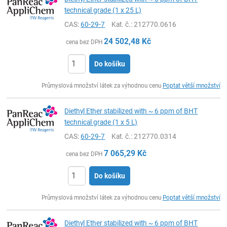
technical grade (1 x 25 L)
CAS:
60-29-7
Kat. č.
: 212770.0616
24 502,48
Kč
cena bez DPH
Do košíku
ks
Průmyslová množství látek za výhodnou cenu
Poptat větší množství
Diethyl Ether stabilized with ~ 6 ppm of BHT
technical grade (1 x 5 L)
CAS:
60-29-7
Kat. č.
: 212770.0314
7 065,29
Kč
cena bez DPH
Do košíku
ks
Průmyslová množství látek za výhodnou cenu
Poptat větší množství
Diethyl Ether stabilized with ~ 6 ppm of BHT