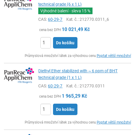
technical grade (6 x 1 L)
Výhodné balení - sleva
15 %
CAS:
60-29-7
Kat. č.
: 212770.0311_6
10 021,49
Kč
cena bez DPH
Do košíku
ks
Průmyslová množství látek za výhodnou cenu
Poptat větší množství
Diethyl Ether stabilized with ~ 6 ppm of BHT
technical grade (1 x 1 L)
CAS:
60-29-7
Kat. č.
: 212770.0311
1 965,29
Kč
cena bez DPH
Do košíku
ks
Průmyslová množství látek za výhodnou cenu
Poptat větší množství