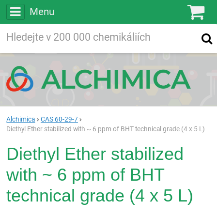
Menu
Ko
Vyhledávejte
Vyhledávání
ve více než
200 000
chemických látkách
Hledej
Alchimica
CAS 60-29-7
Diethyl Ether stabilized with ~ 6 ppm of BHT technical grade (4 x 5 L)
Diethyl Ether stabilized
with ~ 6 ppm of BHT
technical grade (4 x 5 L)