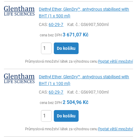
Diethyl Ether, GlenDry™, anhydrous stabilised with
BHT (1 x 500 ml)
CAS:
60-29-7
Kat. č.
: GS6907,500ml
3 671,07
Kč
cena bez DPH
Do košíku
ks
Průmyslová množství látek za výhodnou cenu
Poptat větší množství
Diethyl Ether, GlenDry™, anhydrous stabilised with
BHT (1 x 100 ml)
CAS:
60-29-7
Kat. č.
: GS6907,100ml
2 504,96
Kč
cena bez DPH
Do košíku
ks
Průmyslová množství látek za výhodnou cenu
Poptat větší množství