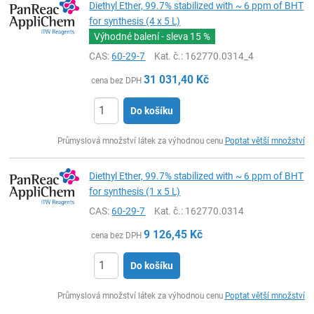
Diethyl Ether, 99.7% stabilized with ~ 6 ppm of BHT
for synthesis (4 x 5 L)
Výhodné balení - sleva
15 %
CAS:
60-29-7
Kat. č.
: 162770.0314_4
31 031,40
Kč
cena bez DPH
Do košíku
ks
Průmyslová množství látek za výhodnou cenu
Poptat větší množství
Diethyl Ether, 99.7% stabilized with ~ 6 ppm of BHT
for synthesis (1 x 5 L)
CAS:
60-29-7
Kat. č.
: 162770.0314
9 126,45
Kč
cena bez DPH
Do košíku
ks
Průmyslová množství látek za výhodnou cenu
Poptat větší množství