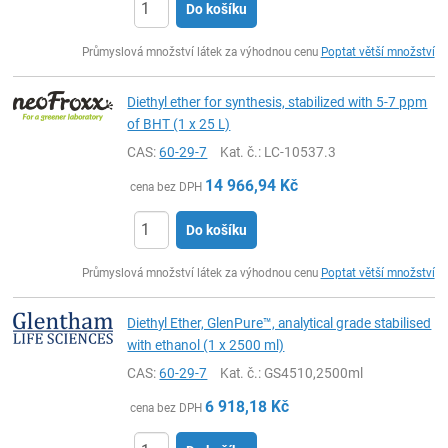
Do košíku
ks
Průmyslová množství látek za výhodnou cenu
Poptat větší množství
Diethyl ether for synthesis, stabilized with 5-7 ppm
of BHT (1 x 25 L)
CAS:
60-29-7
Kat. č.
: LC-10537.3
14 966,94
Kč
cena bez DPH
Do košíku
ks
Průmyslová množství látek za výhodnou cenu
Poptat větší množství
Diethyl Ether, GlenPure™, analytical grade stabilised
with ethanol (1 x 2500 ml)
CAS:
60-29-7
Kat. č.
: GS4510,2500ml
6 918,18
Kč
cena bez DPH