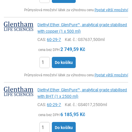
ks
Průmyslová množství látek za výhodnou cenu
Poptat větší množství
Diethyl Ether, GlenPure™, analytical grade stabilised
with copper (1 x 500 ml)
CAS:
60-29-7
Kat. č.
: GS7637,500ml
2 749,59
Kč
cena bez DPH
Do košíku
ks
Průmyslová množství látek za výhodnou cenu
Poptat větší množství
Diethyl Ether, GlenPure™, analytical grade stabilised
with BHT (1 x 2500 ml)
CAS:
60-29-7
Kat. č.
: GS4017,2500ml
6 185,95
Kč
cena bez DPH
Do košíku