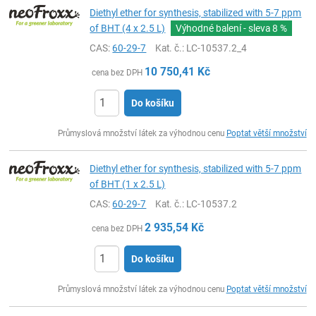
Diethyl ether for synthesis, stabilized with 5-7 ppm
of BHT (4 x 2.5 L)
Výhodné balení - sleva
8 %
CAS:
60-29-7
Kat. č.
: LC-10537.2_4
10 750,41
Kč
cena bez DPH
Do košíku
ks
Průmyslová množství látek za výhodnou cenu
Poptat větší množství
Diethyl ether for synthesis, stabilized with 5-7 ppm
of BHT (1 x 2.5 L)
CAS:
60-29-7
Kat. č.
: LC-10537.2
2 935,54
Kč
cena bez DPH
Do košíku
ks
Průmyslová množství látek za výhodnou cenu
Poptat větší množství