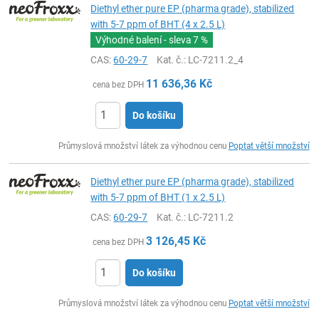
Diethyl ether pure EP (pharma grade), stabilized
with 5-7 ppm of BHT (4 x 2.5 L)
Výhodné balení - sleva
7 %
CAS:
60-29-7
Kat. č.
: LC-7211.2_4
11 636,36
Kč
cena bez DPH
Do košíku
ks
Průmyslová množství látek za výhodnou cenu
Poptat větší množství
Diethyl ether pure EP (pharma grade), stabilized
with 5-7 ppm of BHT (1 x 2.5 L)
CAS:
60-29-7
Kat. č.
: LC-7211.2
3 126,45
Kč
cena bez DPH
Do košíku
ks
Průmyslová množství látek za výhodnou cenu
Poptat větší množství