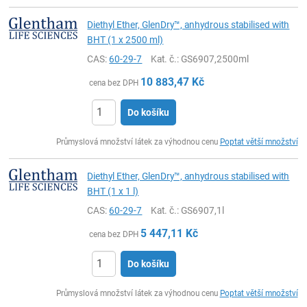
Diethyl Ether, GlenDry™, anhydrous stabilised with
BHT (1 x 2500 ml)
CAS:
60-29-7
Kat. č.
: GS6907,2500ml
10 883,47
Kč
cena bez DPH
Do košíku
ks
Průmyslová množství látek za výhodnou cenu
Poptat větší množství
Diethyl Ether, GlenDry™, anhydrous stabilised with
BHT (1 x 1 l)
CAS:
60-29-7
Kat. č.
: GS6907,1l
5 447,11
Kč
cena bez DPH
Do košíku
ks
Průmyslová množství látek za výhodnou cenu
Poptat větší množství