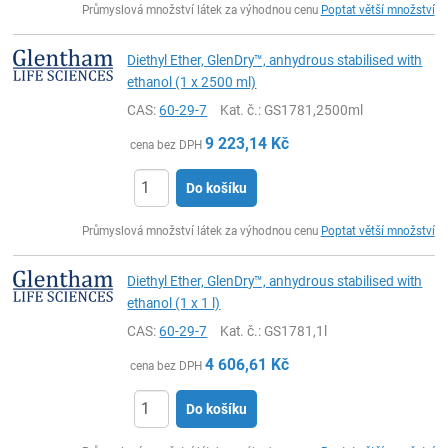
Průmyslová množství látek za výhodnou cenu
Poptat větší množství
Diethyl Ether, GlenDry™, anhydrous stabilised with
ethanol (1 x 2500 ml)
CAS:
60-29-7
Kat. č.
: GS1781,2500ml
9 223,14
Kč
cena bez DPH
Do košíku
ks
Průmyslová množství látek za výhodnou cenu
Poptat větší množství
Diethyl Ether, GlenDry™, anhydrous stabilised with
ethanol (1 x 1 l)
CAS:
60-29-7
Kat. č.
: GS1781,1l
4 606,61
Kč
cena bez DPH
Do košíku
ks