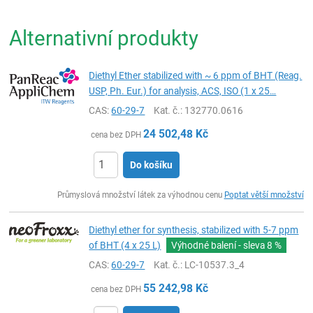
Alternativní produkty
Diethyl Ether stabilized with ~ 6 ppm of BHT (Reag.
USP, Ph. Eur.) for analysis, ACS, ISO (1 x 25…
CAS:
60-29-7
Kat. č.
: 132770.0616
24 502,48
Kč
cena bez DPH
Do košíku
ks
Průmyslová množství látek za výhodnou cenu
Poptat větší množství
Diethyl ether for synthesis, stabilized with 5-7 ppm
of BHT (4 x 25 L)
Výhodné balení - sleva
8 %
CAS:
60-29-7
Kat. č.
: LC-10537.3_4
55 242,98
Kč
cena bez DPH