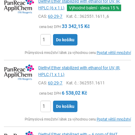
Diethyl Ether stabilized with ethanol for UV, IR,
HPLC (6 x 1 L)
Výhodné balení - sleva
15 %
CAS:
60-29-7
Kat. č.
: 362551.1611_6
33 342,15
Kč
cena bez DPH
Do košíku
ks
Průmyslová množství látek za výhodnou cenu
Poptat větší množství
Diethyl Ether stabilized with ethanol for UV, IR,
HPLC (1 x 1 L)
CAS:
60-29-7
Kat. č.
: 362551.1611
6 538,02
Kč
cena bez DPH
Do košíku
ks
Průmyslová množství látek za výhodnou cenu
Poptat větší množství
Diethyl Ether stabilized with ~ 6 ppm of BHT