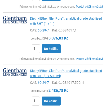
ks
Průmyslová množství látek za výhodnou cenu
Poptat větší množství
Diethyl Ether, GlenPure™, analytical grade stabilised
with BHT (1 x 1 l)
CAS:
60-29-7
Kat. č.
: GS4017,1l
3 076,03
Kč
cena bez DPH
Do košíku
ks
Průmyslová množství látek za výhodnou cenu
Poptat větší množství
Diethyl Ether, GlenPure™, analytical grade stabilised
with BHT (1 x 500 ml)
CAS:
60-29-7
Kat. č.
: GS4017,500ml
2 486,78
Kč
cena bez DPH
Do košíku