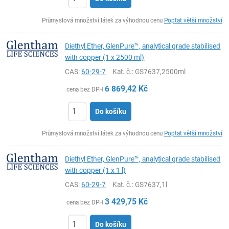
ks
Průmyslová množství látek za výhodnou cenu
Poptat větší množství
Diethyl Ether, GlenPure™, analytical grade stabilised
with copper (1 x 2500 ml)
CAS:
60-29-7
Kat. č.
: GS7637,2500ml
6 869,42
Kč
cena bez DPH
Do košíku
ks
Průmyslová množství látek za výhodnou cenu
Poptat větší množství
Diethyl Ether, GlenPure™, analytical grade stabilised
with copper (1 x 1 l)
CAS:
60-29-7
Kat. č.
: GS7637,1l
3 429,75
Kč
cena bez DPH
Do košíku