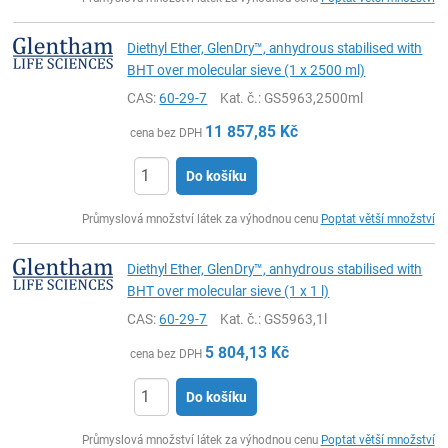
Diethyl Ether, GlenDry™, anhydrous stabilised with
BHT over molecular sieve (1 x 2500 ml)
CAS:
60-29-7
Kat. č.
: GS5963,2500ml
11 857,85
Kč
cena bez DPH
Do košíku
ks
Průmyslová množství látek za výhodnou cenu
Poptat větší množství
Diethyl Ether, GlenDry™, anhydrous stabilised with
BHT over molecular sieve (1 x 1 l)
CAS:
60-29-7
Kat. č.
: GS5963,1l
5 804,13
Kč
cena bez DPH
Do košíku
ks
Průmyslová množství látek za výhodnou cenu
Poptat větší množství