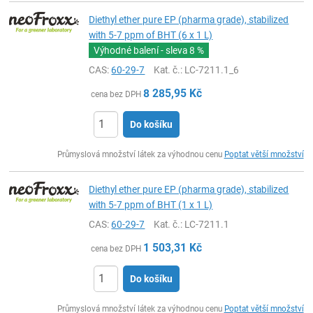
Diethyl ether pure EP (pharma grade), stabilized
with 5-7 ppm of BHT (6 x 1 L)
Výhodné balení - sleva
8 %
CAS:
60-29-7
Kat. č.
: LC-7211.1_6
8 285,95
Kč
cena bez DPH
Do košíku
ks
Průmyslová množství látek za výhodnou cenu
Poptat větší množství
Diethyl ether pure EP (pharma grade), stabilized
with 5-7 ppm of BHT (1 x 1 L)
CAS:
60-29-7
Kat. č.
: LC-7211.1
1 503,31
Kč
cena bez DPH
Do košíku
ks
Průmyslová množství látek za výhodnou cenu
Poptat větší množství