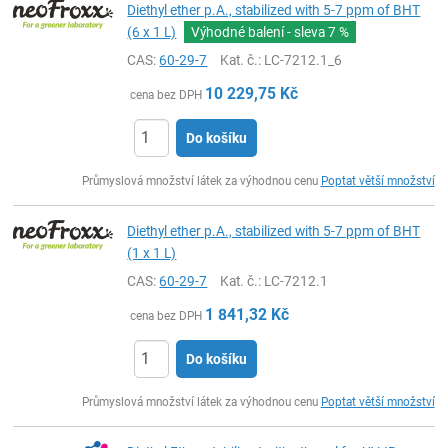
Diethyl ether p.A., stabilized with 5-7 ppm of BHT
(6 x 1 L)
Výhodné balení - sleva
7 %
CAS:
60-29-7
Kat. č.
: LC-7212.1_6
10 229,75
Kč
cena bez DPH
Do košíku
ks
Průmyslová množství látek za výhodnou cenu
Poptat větší množství
Diethyl ether p.A., stabilized with 5-7 ppm of BHT
(1 x 1 L)
CAS:
60-29-7
Kat. č.
: LC-7212.1
1 841,32
Kč
cena bez DPH
Do košíku
ks
Průmyslová množství látek za výhodnou cenu
Poptat větší množství