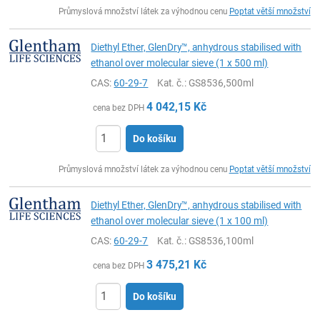
ks
Průmyslová množství látek za výhodnou cenu
Poptat větší množství
Diethyl Ether, GlenDry™, anhydrous stabilised with
ethanol over molecular sieve (1 x 500 ml)
CAS:
60-29-7
Kat. č.
: GS8536,500ml
4 042,15
Kč
cena bez DPH
Do košíku
ks
Průmyslová množství látek za výhodnou cenu
Poptat větší množství
Diethyl Ether, GlenDry™, anhydrous stabilised with
ethanol over molecular sieve (1 x 100 ml)
CAS:
60-29-7
Kat. č.
: GS8536,100ml
3 475,21
Kč
cena bez DPH
Do košíku
ks