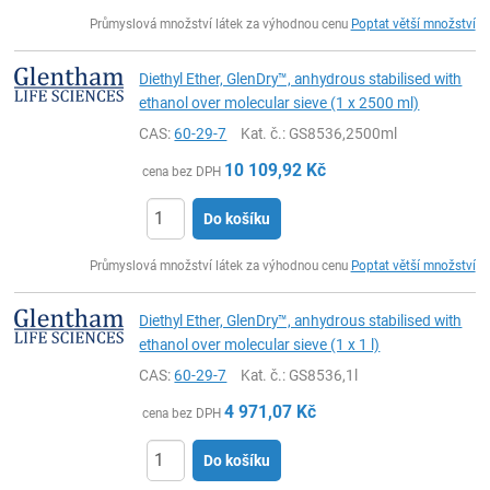
ks
Průmyslová množství látek za výhodnou cenu
Poptat větší množství
Diethyl Ether, GlenDry™, anhydrous stabilised with
ethanol over molecular sieve (1 x 2500 ml)
CAS:
60-29-7
Kat. č.
: GS8536,2500ml
10 109,92
Kč
cena bez DPH
Do košíku
ks
Průmyslová množství látek za výhodnou cenu
Poptat větší množství
Diethyl Ether, GlenDry™, anhydrous stabilised with
ethanol over molecular sieve (1 x 1 l)
CAS:
60-29-7
Kat. č.
: GS8536,1l
4 971,07
Kč
cena bez DPH
Do košíku