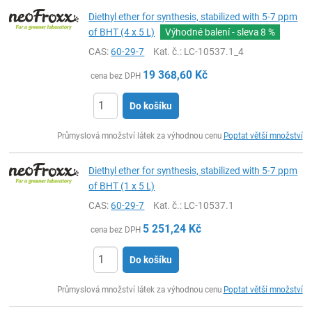
Diethyl ether for synthesis, stabilized with 5-7 ppm
of BHT (4 x 5 L)
Výhodné balení - sleva
8 %
CAS:
60-29-7
Kat. č.
: LC-10537.1_4
19 368,60
Kč
cena bez DPH
Do košíku
ks
Průmyslová množství látek za výhodnou cenu
Poptat větší množství
Diethyl ether for synthesis, stabilized with 5-7 ppm
of BHT (1 x 5 L)
CAS:
60-29-7
Kat. č.
: LC-10537.1
5 251,24
Kč
cena bez DPH
Do košíku
ks
Průmyslová množství látek za výhodnou cenu
Poptat větší množství