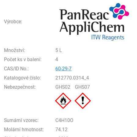
Pan
Výrobce:
Množství:
5 L
Počet ks v balení:
4
CAS/ID No.:
60-29-7
Katalogové číslo:
212770.0314_4
Nebezpečnost:
GHS02
GHS07
Sumární vzorec:
C4H10O
Molární hmotnost:
74.12