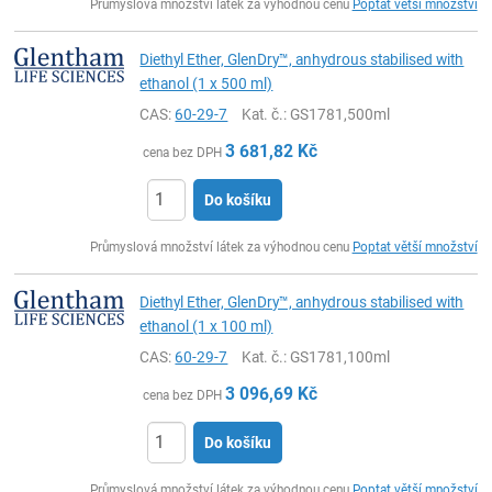
Průmyslová množství látek za výhodnou cenu
Poptat větší množství
Diethyl Ether, GlenDry™, anhydrous stabilised with
ethanol (1 x 500 ml)
CAS:
60-29-7
Kat. č.
: GS1781,500ml
3 681,82
Kč
cena bez DPH
Do košíku
ks
Průmyslová množství látek za výhodnou cenu
Poptat větší množství
Diethyl Ether, GlenDry™, anhydrous stabilised with
ethanol (1 x 100 ml)
CAS:
60-29-7
Kat. č.
: GS1781,100ml
3 096,69
Kč
cena bez DPH
Do košíku
ks
Průmyslová množství látek za výhodnou cenu
Poptat větší množství