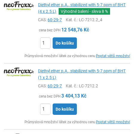
Diethyl ether p.A., stabilized with 5-7 ppm of BHT
(4 x 2.5 L)
Výhodné balení - sleva
8 %
CAS:
60-29-7
Kat. č.
: LC-7212.2_4
12 548,76
Kč
cena bez DPH
Do košíku
ks
Průmyslová množství látek za výhodnou cenu
Poptat větší množství
Diethyl ether p.A., stabilized with 5-7 ppm of BHT
(1 x 2.5 L)
CAS:
60-29-7
Kat. č.
: LC-7212.2
3 404,13
Kč
cena bez DPH
Do košíku
ks
Průmyslová množství látek za výhodnou cenu
Poptat větší množství