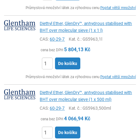
ks
Průmyslová množství látek za výhodnou cenu
Poptat větší množství
Diethyl Ether, GlenDry™, anhydrous stabilised with
BHT over molecular sieve (1 x 1 l)
CAS:
60-29-7
Kat. č.
: GS5963,1l
5 804,13
Kč
cena bez DPH
Do košíku
ks
Průmyslová množství látek za výhodnou cenu
Poptat větší množství
Diethyl Ether, GlenDry™, anhydrous stabilised with
BHT over molecular sieve (1 x 500 ml)
CAS:
60-29-7
Kat. č.
: GS5963,500ml
4 066,94
Kč
cena bez DPH
Do košíku