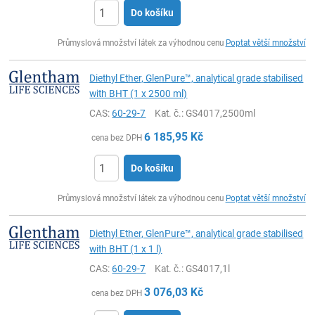
Do košíku
ks
Průmyslová množství látek za výhodnou cenu
Poptat větší množství
Diethyl Ether, GlenPure™, analytical grade stabilised
with BHT (1 x 2500 ml)
CAS:
60-29-7
Kat. č.
: GS4017,2500ml
6 185,95
Kč
cena bez DPH
Do košíku
ks
Průmyslová množství látek za výhodnou cenu
Poptat větší množství
Diethyl Ether, GlenPure™, analytical grade stabilised
with BHT (1 x 1 l)
CAS:
60-29-7
Kat. č.
: GS4017,1l
3 076,03
Kč
cena bez DPH