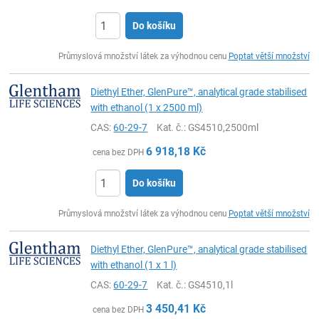
Do košíku
ks
Průmyslová množství látek za výhodnou cenu
Poptat větší množství
Diethyl Ether, GlenPure™, analytical grade stabilised
with ethanol (1 x 2500 ml)
CAS:
60-29-7
Kat. č.
: GS4510,2500ml
6 918,18
Kč
cena bez DPH
Do košíku
ks
Průmyslová množství látek za výhodnou cenu
Poptat větší množství
Diethyl Ether, GlenPure™, analytical grade stabilised
with ethanol (1 x 1 l)
CAS:
60-29-7
Kat. č.
: GS4510,1l
3 450,41
Kč
cena bez DPH