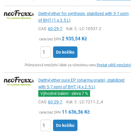
Diethyl ether for synthesis, stabilized with 5-7 ppm
of BHT (1 x 2.5 L)
CAS:
60-29-7
Kat. č.
: LC-10537.2
2 935,54
Kč
cena bez DPH
Do košíku
ks
Průmyslová množství látek za výhodnou cenu
Poptat větší množství
Diethyl ether pure EP (pharma grade), stabilized
with 5-7 ppm of BHT (4 x 2.5 L)
Výhodné balení - sleva
7 %
CAS:
60-29-7
Kat. č.
: LC-7211.2_4
11 636,36
Kč
cena bez DPH
Do košíku
ks