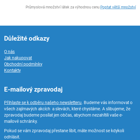
ks
Průmyslová množství látek za výhodnou cenu
Poptat větší množství
Důležité odkazy
O nás
Jak nakupovat
Obchodní podmínky
Kontakty
E-mailový zpravodaj
Přihlaste se k odběru našeho newsletteru
. Budeme vás informovat o
všech zajímavých akcích a slevách, které chystáme. A slibujeme, že
zpravodaj budeme posílat jen občas, abychom nezahltili vaše e-
mailové schránky.
Pokud se vám zpravodaj přestane líbit, máte možnost se kdykoli
odhlásit.