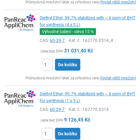
Průmyslová množství látek za výhodnou cenu
Poptat větší množství
Diethyl Ether, 99.7% stabilized with ~ 6 ppm of BHT
for synthesis (4 x 5 L)
Výhodné balení - sleva
15 %
CAS:
60-29-7
Kat. č.
: 162770.0314_4
31 031,40
Kč
cena bez DPH
Do košíku
ks
Průmyslová množství látek za výhodnou cenu
Poptat větší množství
Diethyl Ether, 99.7% stabilized with ~ 6 ppm of BHT
for synthesis (1 x 5 L)
CAS:
60-29-7
Kat. č.
: 162770.0314
9 126,45
Kč
cena bez DPH
Do košíku