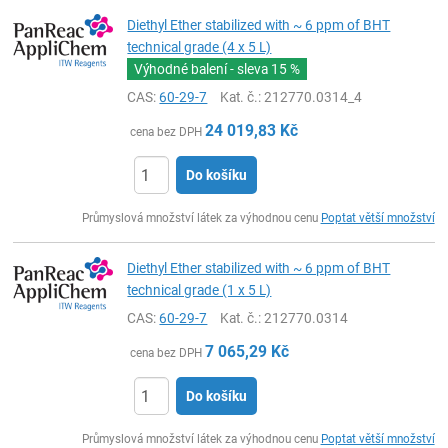
Diethyl Ether stabilized with ~ 6 ppm of BHT
technical grade (4 x 5 L)
Výhodné balení - sleva
15 %
CAS:
60-29-7
Kat. č.
: 212770.0314_4
24 019,83
Kč
cena bez DPH
Do košíku
ks
Průmyslová množství látek za výhodnou cenu
Poptat větší množství
Diethyl Ether stabilized with ~ 6 ppm of BHT
technical grade (1 x 5 L)
CAS:
60-29-7
Kat. č.
: 212770.0314
7 065,29
Kč
cena bez DPH
Do košíku
ks
Průmyslová množství látek za výhodnou cenu
Poptat větší množství