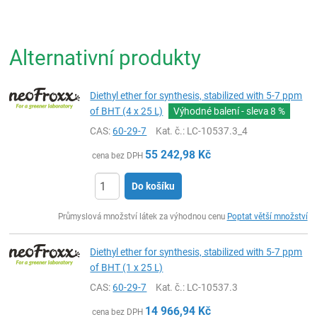
Alternativní produkty
Diethyl ether for synthesis, stabilized with 5-7 ppm
of BHT (4 x 25 L)
Výhodné balení - sleva
8 %
CAS:
60-29-7
Kat. č.
: LC-10537.3_4
55 242,98
Kč
cena bez DPH
Do košíku
ks
Průmyslová množství látek za výhodnou cenu
Poptat větší množství
Diethyl ether for synthesis, stabilized with 5-7 ppm
of BHT (1 x 25 L)
CAS:
60-29-7
Kat. č.
: LC-10537.3
14 966,94
Kč
cena bez DPH