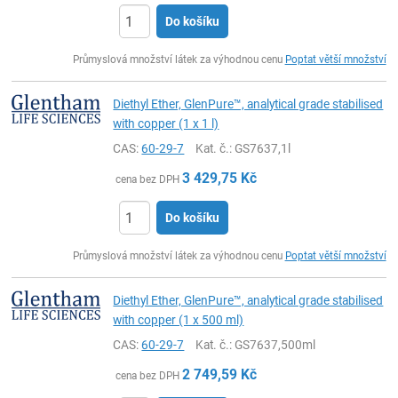
Do košíku
ks
Průmyslová množství látek za výhodnou cenu
Poptat větší množství
Diethyl Ether, GlenPure™, analytical grade stabilised
with copper (1 x 1 l)
CAS:
60-29-7
Kat. č.
: GS7637,1l
3 429,75
Kč
cena bez DPH
Do košíku
ks
Průmyslová množství látek za výhodnou cenu
Poptat větší množství
Diethyl Ether, GlenPure™, analytical grade stabilised
with copper (1 x 500 ml)
CAS:
60-29-7
Kat. č.
: GS7637,500ml
2 749,59
Kč
cena bez DPH