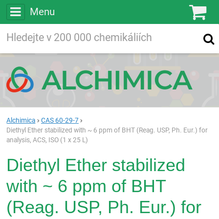
Menu
Ko
Vyhledávejte
Vyhledávání
ve více než
200 000
chemických látkách
Hledej
Alchimica
CAS 60-29-7
Diethyl Ether stabilized with ~ 6 ppm of BHT (Reag. USP, Ph. Eur.) for
analysis, ACS, ISO (1 x 25 L)
Diethyl Ether stabilized
with ~ 6 ppm of BHT
(Reag. USP, Ph. Eur.) for