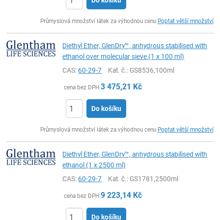
Do košíku
ks
Průmyslová množství látek za výhodnou cenu
Poptat větší množství
Diethyl Ether, GlenDry™, anhydrous stabilised with
ethanol over molecular sieve (1 x 100 ml)
CAS:
60-29-7
Kat. č.
: GS8536,100ml
3 475,21
Kč
cena bez DPH
Do košíku
ks
Průmyslová množství látek za výhodnou cenu
Poptat větší množství
Diethyl Ether, GlenDry™, anhydrous stabilised with
ethanol (1 x 2500 ml)
CAS:
60-29-7
Kat. č.
: GS1781,2500ml
9 223,14
Kč
cena bez DPH
Do košíku