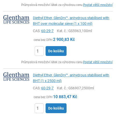
ks
Průmyslová množství látek za výhodnou cenu
Poptat větší množství
Diethyl Ether, GlenDry™, anhydrous stabilised with
BHT over molecular sieve (1 x 100 ml)
CAS:
60-29-7
Kat. č.
: GS5963,100ml
2 900,83
Kč
cena bez DPH
Do košíku
ks
Průmyslová množství látek za výhodnou cenu
Poptat větší množství
Diethyl Ether, GlenDry™, anhydrous stabilised with
BHT (1 x 2500 ml)
CAS:
60-29-7
Kat. č.
: GS6907,2500ml
10 883,47
Kč
cena bez DPH
Do košíku
ks