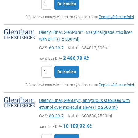
Do košíku
ks
Průmyslová množství látek za výhodnou cenu
Poptat větší množství
Diethyl Ether, GlenPure™, analytical grade stabilised
with BHT (1 x 500 ml)
CAS:
60-29-7
Kat. č.
: GS4017,500ml
2 486,78
Kč
cena bez DPH
Do košíku
ks
Průmyslová množství látek za výhodnou cenu
Poptat větší množství
Diethyl Ether, GlenDry™, anhydrous stabilised with
ethanol over molecular sieve (1 x 2500 ml)
CAS:
60-29-7
Kat. č.
: GS8536,2500ml
10 109,92
Kč
cena bez DPH