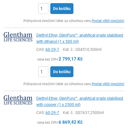
Do košíku
ks
Průmyslová množství látek za výhodnou cenu
Poptat větší množství
Diethyl Ether, GlenPure™, analytical grade stabilised
with ethanol (1 x 500 ml)
CAS:
60-29-7
Kat. č.
: GS4510,500ml
2 799,17
Kč
cena bez DPH
Do košíku
ks
Průmyslová množství látek za výhodnou cenu
Poptat větší množství
Diethyl Ether, GlenPure™, analytical grade stabilised
with copper (1 x 2500 ml)
CAS:
60-29-7
Kat. č.
: GS7637,2500ml
6 869,42
Kč
cena bez DPH