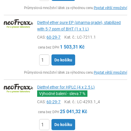
ks
Průmyslová množství látek za výhodnou cenu
Poptat větší množství
Diethyl ether pure EP (pharma grade), stabilized
with 5-7 ppm of BHT (1 x 1 L)
CAS:
60-29-7
Kat. č.
: LC-7211.1
1 503,31
Kč
cena bez DPH
Do košíku
ks
Průmyslová množství látek za výhodnou cenu
Poptat větší množství
Diethyl ether for HPLC (4 x 2.5 L)
Výhodné balení - sleva
7 %
CAS:
60-29-7
Kat. č.
: LC-4293.1_4
25 041,32
Kč
cena bez DPH
Do košíku