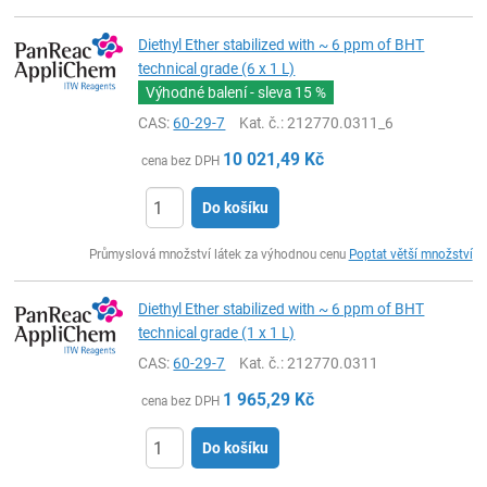
Diethyl Ether stabilized with ~ 6 ppm of BHT
technical grade (6 x 1 L)
Výhodné balení - sleva
15 %
CAS:
60-29-7
Kat. č.
: 212770.0311_6
10 021,49
Kč
cena bez DPH
Do košíku
ks
Průmyslová množství látek za výhodnou cenu
Poptat větší množství
Diethyl Ether stabilized with ~ 6 ppm of BHT
technical grade (1 x 1 L)
CAS:
60-29-7
Kat. č.
: 212770.0311
1 965,29
Kč
cena bez DPH
Do košíku
ks