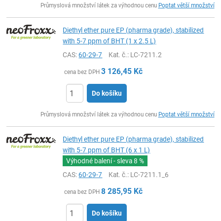
Průmyslová množství látek za výhodnou cenu
Poptat větší množství
Diethyl ether pure EP (pharma grade), stabilized
with 5-7 ppm of BHT (1 x 2.5 L)
CAS:
60-29-7
Kat. č.
: LC-7211.2
3 126,45
Kč
cena bez DPH
Do košíku
ks
Průmyslová množství látek za výhodnou cenu
Poptat větší množství
Diethyl ether pure EP (pharma grade), stabilized
with 5-7 ppm of BHT (6 x 1 L)
Výhodné balení - sleva
8 %
CAS:
60-29-7
Kat. č.
: LC-7211.1_6
8 285,95
Kč
cena bez DPH
Do košíku