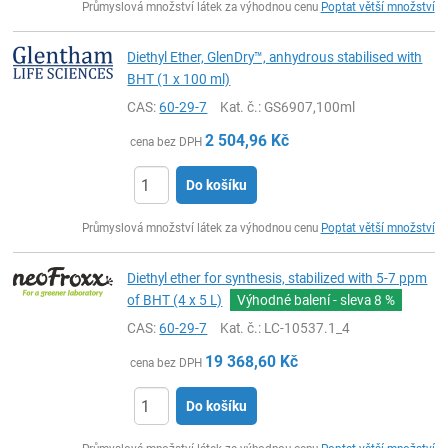
Průmyslová množství látek za výhodnou cenu
Poptat větší množství
Diethyl Ether, GlenDry™, anhydrous stabilised with
BHT (1 x 100 ml)
CAS:
60-29-7
Kat. č.
: GS6907,100ml
2 504,96
Kč
cena bez DPH
Do košíku
ks
Průmyslová množství látek za výhodnou cenu
Poptat větší množství
Diethyl ether for synthesis, stabilized with 5-7 ppm
of BHT (4 x 5 L)
Výhodné balení - sleva
8 %
CAS:
60-29-7
Kat. č.
: LC-10537.1_4
19 368,60
Kč
cena bez DPH
Do košíku
ks