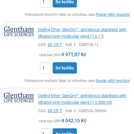
Do košíku
ks
Průmyslová množství látek za výhodnou cenu
Poptat větší množství
Diethyl Ether, GlenDry™, anhydrous stabilised with
ethanol over molecular sieve (1 x 1 l)
CAS:
60-29-7
Kat. č.
: GS8536,1l
4 971,07
Kč
cena bez DPH
Do košíku
ks
Průmyslová množství látek za výhodnou cenu
Poptat větší množství
Diethyl Ether, GlenDry™, anhydrous stabilised with
ethanol over molecular sieve (1 x 500 ml)
CAS:
60-29-7
Kat. č.
: GS8536,500ml
4 042,15
Kč
cena bez DPH