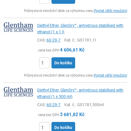
ks
Průmyslová množství látek za výhodnou cenu
Poptat větší množství
Diethyl Ether, GlenDry™, anhydrous stabilised with
ethanol (1 x 1 l)
CAS:
60-29-7
Kat. č.
: GS1781,1l
4 606,61
Kč
cena bez DPH
Do košíku
ks
Průmyslová množství látek za výhodnou cenu
Poptat větší množství
Diethyl Ether, GlenDry™, anhydrous stabilised with
ethanol (1 x 500 ml)
CAS:
60-29-7
Kat. č.
: GS1781,500ml
3 681,82
Kč
cena bez DPH
Do košíku