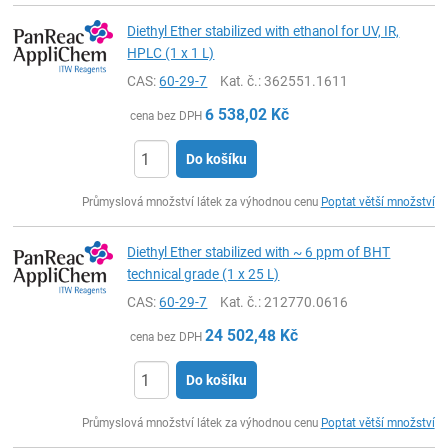
Diethyl Ether stabilized with ethanol for UV, IR,
HPLC (1 x 1 L)
CAS:
60-29-7
Kat. č.
: 362551.1611
6 538,02
Kč
cena bez DPH
Do košíku
ks
Průmyslová množství látek za výhodnou cenu
Poptat větší množství
Diethyl Ether stabilized with ~ 6 ppm of BHT
technical grade (1 x 25 L)
CAS:
60-29-7
Kat. č.
: 212770.0616
24 502,48
Kč
cena bez DPH
Do košíku
ks
Průmyslová množství látek za výhodnou cenu
Poptat větší množství