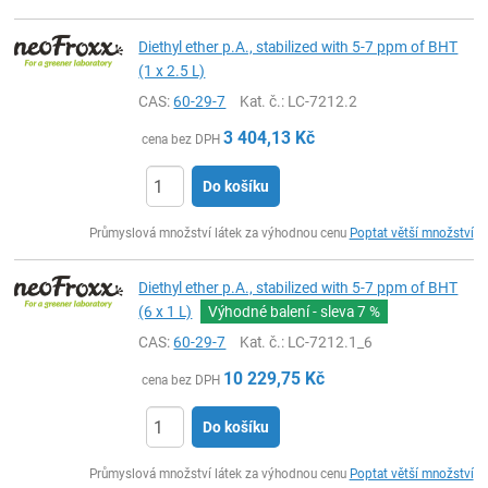
Diethyl ether p.A., stabilized with 5-7 ppm of BHT
(1 x 2.5 L)
CAS:
60-29-7
Kat. č.
: LC-7212.2
3 404,13
Kč
cena bez DPH
Do košíku
ks
Průmyslová množství látek za výhodnou cenu
Poptat větší množství
Diethyl ether p.A., stabilized with 5-7 ppm of BHT
(6 x 1 L)
Výhodné balení - sleva
7 %
CAS:
60-29-7
Kat. č.
: LC-7212.1_6
10 229,75
Kč
cena bez DPH
Do košíku
ks
Průmyslová množství látek za výhodnou cenu
Poptat větší množství