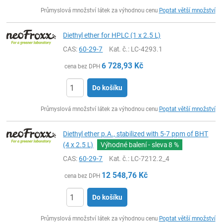
ks
Průmyslová množství látek za výhodnou cenu
Poptat větší množství
Diethyl ether for HPLC (1 x 2.5 L)
CAS:
60-29-7
Kat. č.
: LC-4293.1
6 728,93
Kč
cena bez DPH
Do košíku
ks
Průmyslová množství látek za výhodnou cenu
Poptat větší množství
Diethyl ether p.A., stabilized with 5-7 ppm of BHT
(4 x 2.5 L)
Výhodné balení - sleva
8 %
CAS:
60-29-7
Kat. č.
: LC-7212.2_4
12 548,76
Kč
cena bez DPH
Do košíku
ks
Průmyslová množství látek za výhodnou cenu
Poptat větší množství