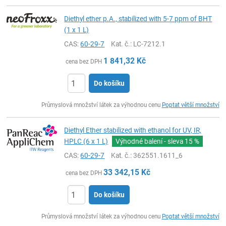
Diethyl ether p.A., stabilized with 5-7 ppm of BHT
(1 x 1 L)
CAS:
60-29-7
Kat. č.
: LC-7212.1
1 841,32
Kč
cena bez DPH
Do košíku
ks
Průmyslová množství látek za výhodnou cenu
Poptat větší množství
Diethyl Ether stabilized with ethanol for UV, IR,
HPLC (6 x 1 L)
Výhodné balení - sleva
15 %
CAS:
60-29-7
Kat. č.
: 362551.1611_6
33 342,15
Kč
cena bez DPH
Do košíku
ks
Průmyslová množství látek za výhodnou cenu
Poptat větší množství