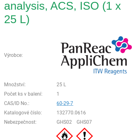
analysis, ACS, ISO (1 x
25 L)
Pan
Výrobce:
Množství:
25 L
Počet ks v balení:
1
CAS/ID No.:
60-29-7
Katalogové číslo:
132770.0616
Nebezpečnost:
GHS02
GHS07