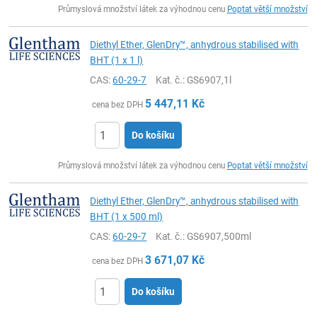
Průmyslová množství látek za výhodnou cenu
Poptat větší množství
Diethyl Ether, GlenDry™, anhydrous stabilised with
BHT (1 x 1 l)
CAS:
60-29-7
Kat. č.
: GS6907,1l
5 447,11
Kč
cena bez DPH
Do košíku
ks
Průmyslová množství látek za výhodnou cenu
Poptat větší množství
Diethyl Ether, GlenDry™, anhydrous stabilised with
BHT (1 x 500 ml)
CAS:
60-29-7
Kat. č.
: GS6907,500ml
3 671,07
Kč
cena bez DPH
Do košíku
ks