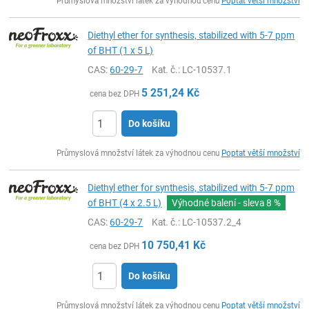
Průmyslová množství látek za výhodnou cenu
Poptat větší množství
Diethyl ether for synthesis, stabilized with 5-7 ppm
of BHT (1 x 5 L)
CAS:
60-29-7
Kat. č.
: LC-10537.1
5 251,24
Kč
cena bez DPH
Do košíku
ks
Průmyslová množství látek za výhodnou cenu
Poptat větší množství
Diethyl ether for synthesis, stabilized with 5-7 ppm
of BHT (4 x 2.5 L)
Výhodné balení - sleva
8 %
CAS:
60-29-7
Kat. č.
: LC-10537.2_4
10 750,41
Kč
cena bez DPH
Do košíku
ks
Průmyslová množství látek za výhodnou cenu
Poptat větší množství