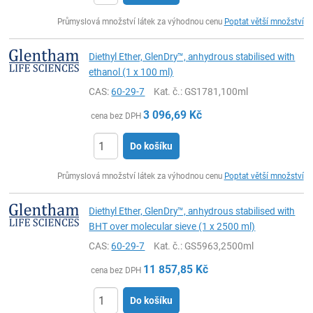
ks
Průmyslová množství látek za výhodnou cenu
Poptat větší množství
Diethyl Ether, GlenDry™, anhydrous stabilised with
ethanol (1 x 100 ml)
CAS:
60-29-7
Kat. č.
: GS1781,100ml
3 096,69
Kč
cena bez DPH
Do košíku
ks
Průmyslová množství látek za výhodnou cenu
Poptat větší množství
Diethyl Ether, GlenDry™, anhydrous stabilised with
BHT over molecular sieve (1 x 2500 ml)
CAS:
60-29-7
Kat. č.
: GS5963,2500ml
11 857,85
Kč
cena bez DPH
Do košíku