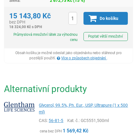
Sleva:
2 672,73
Kč
(
15
%)
15 143,80
Kč
Do košíku
bez DPH
18 324,00
Kč
s DPH
ks
Průmyslová množství látek za výhodnou
Poptat větší množství
cenu
Obsah košíku je možné odeslat jako objednávku nebo stáhnout pro
pozdější použití.
Více o způsobech objednání
.
Alternativní produkty
Glycerol, 99.5%, Ph. Eur., USP, Ultrapure (1 x 500
ml)
CAS:
56-81-5
Kat. č.
: GC5551,500ml
1 569,42
Kč
cena bez DPH