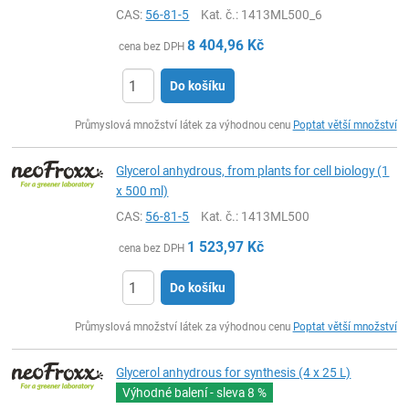
CAS:
56-81-5
Kat. č.
: 1413ML500_6
8 404,96
Kč
cena bez DPH
Do košíku
ks
Průmyslová množství látek za výhodnou cenu
Poptat větší množství
Glycerol anhydrous, from plants for cell biology (1
x 500 ml)
CAS:
56-81-5
Kat. č.
: 1413ML500
1 523,97
Kč
cena bez DPH
Do košíku
ks
Průmyslová množství látek za výhodnou cenu
Poptat větší množství
Glycerol anhydrous for synthesis (4 x 25 L)
Výhodné balení - sleva
8 %