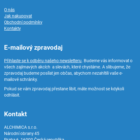
O nás
Jak nakupovat
Obchodní podmínky
Kontakty
E-mailový zpravodaj
Přihlaste se k odběru našeho newsletteru
. Budeme vás informovat o
všech zajímavých akcích a slevách, které chystáme. A slibujeme, že
zpravodaj budeme posílat jen občas, abychom nezahltili vaše e-
mailové schránky.
Pokud se vám zpravodaj přestane líbit, máte možnost se kdykoli
odhlásit.
Kontakt
ALCHIMICA s.r.o.
Národní obrany 45
Praha 6
,
16000
Česká republika