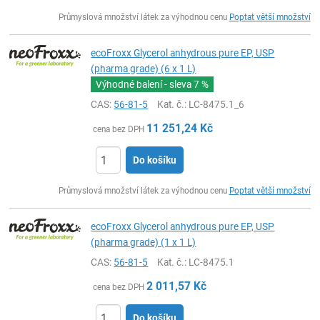
ks
Průmyslová množství látek za výhodnou cenu
Poptat větší množství
ecoFroxx Glycerol anhydrous pure EP, USP
(pharma grade) (6 x 1 L)
Výhodné balení - sleva
7 %
CAS:
56-81-5
Kat. č.
: LC-8475.1_6
11 251,24
Kč
cena bez DPH
Do košíku
ks
Průmyslová množství látek za výhodnou cenu
Poptat větší množství
ecoFroxx Glycerol anhydrous pure EP, USP
(pharma grade) (1 x 1 L)
CAS:
56-81-5
Kat. č.
: LC-8475.1
2 011,57
Kč
cena bez DPH
Do košíku