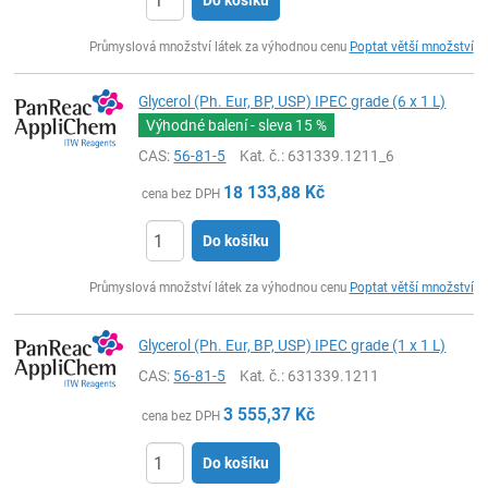
Do košíku
ks
Průmyslová množství látek za výhodnou cenu
Poptat větší množství
Glycerol (Ph. Eur, BP, USP) IPEC grade (6 x 1 L)
Výhodné balení - sleva
15 %
CAS:
56-81-5
Kat. č.
: 631339.1211_6
18 133,88
Kč
cena bez DPH
Do košíku
ks
Průmyslová množství látek za výhodnou cenu
Poptat větší množství
Glycerol (Ph. Eur, BP, USP) IPEC grade (1 x 1 L)
CAS:
56-81-5
Kat. č.
: 631339.1211
3 555,37
Kč
cena bez DPH
Do košíku