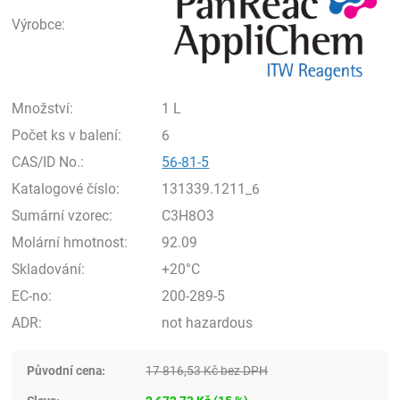
Výrobce:
Množství:
1 L
Počet ks v balení:
6
CAS/ID No.:
56-81-5
Katalogové číslo:
131339.1211_6
Sumární vzorec:
C3H8O3
Molární hmotnost:
92.09
Skladování:
+20°C
EC-no:
200-289-5
ADR:
not hazardous
Původní cena:
17 816,53
Kč
bez DPH