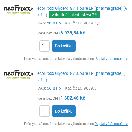
ecoFroxx Glycerol 87 % pure EP (pharma grade) (6
x 1 L)
Výhodné balení - sleva
7 %
CAS:
56-81-5
Kat. č.
: LC-9869.3_6
8 935,54
Kč
cena bez DPH
Do košíku
ks
Průmyslová množství látek za výhodnou cenu
Poptat větší množství
ecoFroxx Glycerol 87 % pure EP (pharma grade) (1
x 1 L)
CAS:
56-81-5
Kat. č.
: LC-9869.3
1 602,48
Kč
cena bez DPH
Do košíku
ks
Průmyslová množství látek za výhodnou cenu
Poptat větší množství