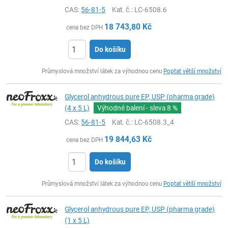
CAS:
56-81-5
Kat. č.
: LC-6508.6
18 743,80
Kč
cena bez DPH
Do košíku
ks
Průmyslová množství látek za výhodnou cenu
Poptat větší množství
Glycerol anhydrous pure EP, USP (pharma grade)
(4 x 5 L)
Výhodné balení - sleva
8 %
CAS:
56-81-5
Kat. č.
: LC-6508.3_4
19 844,63
Kč
cena bez DPH
Do košíku
ks
Průmyslová množství látek za výhodnou cenu
Poptat větší množství
Glycerol anhydrous pure EP, USP (pharma grade)
(1 x 5 L)