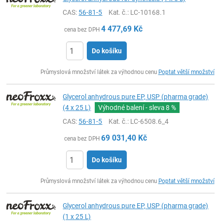
CAS:
56-81-5
Kat. č.
: LC-10168.1
4 477,69
Kč
cena bez DPH
Do košíku
ks
Průmyslová množství látek za výhodnou cenu
Poptat větší množství
Glycerol anhydrous pure EP, USP (pharma grade)
(4 x 25 L)
Výhodné balení - sleva
8 %
CAS:
56-81-5
Kat. č.
: LC-6508.6_4
69 031,40
Kč
cena bez DPH
Do košíku
ks
Průmyslová množství látek za výhodnou cenu
Poptat větší množství
Glycerol anhydrous pure EP, USP (pharma grade)
(1 x 25 L)