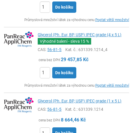
Do košíku
ks
Průmyslová množství látek za výhodnou cenu
Poptat větší množství
Glycerol (Ph. Eur, BP, USP) IPEC grade (4 x 5 L)
Výhodné balení - sleva
15 %
CAS:
56-81-5
Kat. č.
: 631339.1214_4
29 457,85
Kč
cena bez DPH
Do košíku
ks
Průmyslová množství látek za výhodnou cenu
Poptat větší množství
Glycerol (Ph. Eur, BP, USP) IPEC grade (1 x 5 L)
CAS:
56-81-5
Kat. č.
: 631339.1214
8 664,46
Kč
cena bez DPH