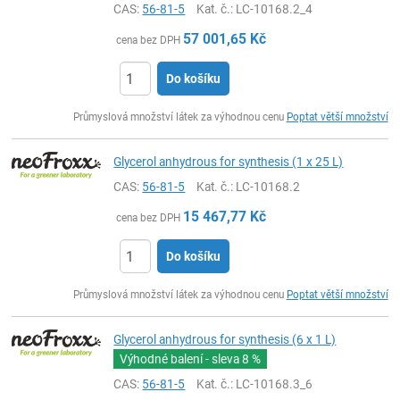
CAS:
56-81-5
Kat. č.
: LC-10168.2_4
57 001,65
Kč
cena bez DPH
Do košíku
ks
Průmyslová množství látek za výhodnou cenu
Poptat větší množství
Glycerol anhydrous for synthesis (1 x 25 L)
CAS:
56-81-5
Kat. č.
: LC-10168.2
15 467,77
Kč
cena bez DPH
Do košíku
ks
Průmyslová množství látek za výhodnou cenu
Poptat větší množství
Glycerol anhydrous for synthesis (6 x 1 L)
Výhodné balení - sleva
8 %
CAS:
56-81-5
Kat. č.
: LC-10168.3_6