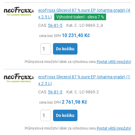
ecoFroxx Glycerol 87 % pure EP (pharma grade) (4
x 2.5 L)
Výhodné balení - sleva
7 %
CAS:
56-81-5
Kat. č.
: LC-9869.2_4
10 231,40
Kč
cena bez DPH
Do košíku
ks
Průmyslová množství látek za výhodnou cenu
Poptat větší množství
ecoFroxx Glycerol 87 % pure EP (pharma grade) (1
x 2.5 L)
CAS:
56-81-5
Kat. č.
: LC-9869.2
2 761,98
Kč
cena bez DPH
Do košíku
ks
Průmyslová množství látek za výhodnou cenu
Poptat větší množství