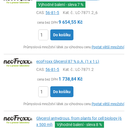
Výhodné balení - sleva
7 %
CAS:
56-81-5
Kat. č.
: LC-7871.2_6
9 654,55
Kč
cena bez DPH
Do košíku
ks
Průmyslová množství látek za výhodnou cenu
Poptat větší množství
ecoFroxx Glycerol 87 % p.A. (1 x 1 L)
CAS:
56-81-5
Kat. č.
: LC-7871.2
1 738,84
Kč
cena bez DPH
Do košíku
ks
Průmyslová množství látek za výhodnou cenu
Poptat větší množství
Glycerol anhydrous, from plants for cell biology (6
x 500 ml)
Výhodné balení - sleva
8 %