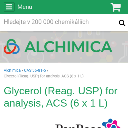
Menu
Ko
Vyhledávejte
Vyhledávání
ve více než
200 000
chemických látkách
Hledej
Alchimica
CAS 56-81-5
Glycerol (Reag. USP) for analysis, ACS (6 x 1 L)
Glycerol (Reag. USP) for
analysis, ACS (6 x 1 L)
Pan