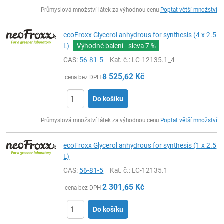
ks
Průmyslová množství látek za výhodnou cenu
Poptat větší množství
ecoFroxx Glycerol anhydrous for synthesis (4 x 2.5
L)
Výhodné balení - sleva
7 %
CAS:
56-81-5
Kat. č.
: LC-12135.1_4
8 525,62
Kč
cena bez DPH
Do košíku
ks
Průmyslová množství látek za výhodnou cenu
Poptat větší množství
ecoFroxx Glycerol anhydrous for synthesis (1 x 2.5
L)
CAS:
56-81-5
Kat. č.
: LC-12135.1
2 301,65
Kč
cena bez DPH
Do košíku
ks