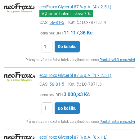
ecoFroxx Glycerol 87 % p.A. (4 x 2.5 L)
Výhodné balení - sleva
7 %
CAS:
56-81-5
Kat. č.
: LC-7871.3_4
11 117,36
Kč
cena bez DPH
Do košíku
ks
Průmyslová množství látek za výhodnou cenu
Poptat větší množství
ecoFroxx Glycerol 87 % p.A. (1 x 2.5 L)
CAS:
56-81-5
Kat. č.
: LC-7871.3
3 000,83
Kč
cena bez DPH
Do košíku
ks
Průmyslová množství látek za výhodnou cenu
Poptat větší množství
ecoFroxx Glycerol 87 % p.A. (6 x 1 L)