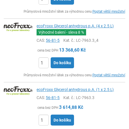
ks
Průmyslová množství látek za výhodnou cenu
Poptat větší množství
ecoFroxx Glycerol anhydrous p.A. (4 x 2.5 L)
Výhodné balení - sleva
8 %
CAS:
56-81-5
Kat. č.
: LC-7963.3_4
13 368,60
Kč
cena bez DPH
Do košíku
ks
Průmyslová množství látek za výhodnou cenu
Poptat větší množství
ecoFroxx Glycerol anhydrous p.A. (1 x 2.5 L)
CAS:
56-81-5
Kat. č.
: LC-7963.3
3 614,88
Kč
cena bez DPH
Do košíku
ks