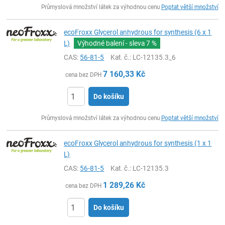
Průmyslová množství látek za výhodnou cenu
Poptat větší množství
ecoFroxx Glycerol anhydrous for synthesis (6 x 1
L)
Výhodné balení - sleva
7 %
CAS:
56-81-5
Kat. č.
: LC-12135.3_6
7 160,33
Kč
cena bez DPH
Do košíku
ks
Průmyslová množství látek za výhodnou cenu
Poptat větší množství
ecoFroxx Glycerol anhydrous for synthesis (1 x 1
L)
CAS:
56-81-5
Kat. č.
: LC-12135.3
1 289,26
Kč
cena bez DPH
Do košíku
ks