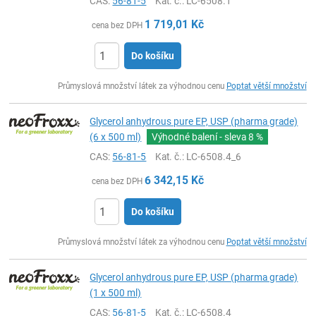
CAS:
56-81-5
Kat. č.
: LC-6508.1
1 719,01
Kč
cena bez DPH
Do košíku
ks
Průmyslová množství látek za výhodnou cenu
Poptat větší množství
Glycerol anhydrous pure EP, USP (pharma grade)
(6 x 500 ml)
Výhodné balení - sleva
8 %
CAS:
56-81-5
Kat. č.
: LC-6508.4_6
6 342,15
Kč
cena bez DPH
Do košíku
ks
Průmyslová množství látek za výhodnou cenu
Poptat větší množství
Glycerol anhydrous pure EP, USP (pharma grade)
(1 x 500 ml)
CAS:
56-81-5
Kat. č.
: LC-6508.4