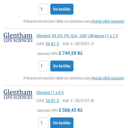
Do košíku
ks
Průmyslová množství látek za výhodnou cenu
Poptat větší množství
Glycerol, 99.5%, Ph. Eur., USP, Ultrapure (1 x 1 l)
CAS:
56-81-5
Kat. č.
: GC5551,1l
2 749,59
Kč
cena bez DPH
Do košíku
ks
Průmyslová množství látek za výhodnou cenu
Poptat větší množství
Glycerol (1 x 5 l)
CAS:
56-81-5
Kat. č.
: GC2187,5l
2 588,43
Kč
cena bez DPH
Do košíku