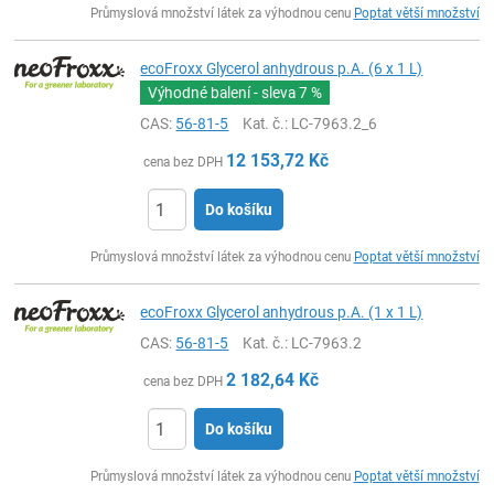
Průmyslová množství látek za výhodnou cenu
Poptat větší množství
ecoFroxx Glycerol anhydrous p.A. (6 x 1 L)
Výhodné balení - sleva
7 %
CAS:
56-81-5
Kat. č.
: LC-7963.2_6
12 153,72
Kč
cena bez DPH
Do košíku
ks
Průmyslová množství látek za výhodnou cenu
Poptat větší množství
ecoFroxx Glycerol anhydrous p.A. (1 x 1 L)
CAS:
56-81-5
Kat. č.
: LC-7963.2
2 182,64
Kč
cena bez DPH
Do košíku
ks
Průmyslová množství látek za výhodnou cenu
Poptat větší množství