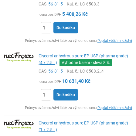
CAS:
56-81-5
Kat. č.
: LC-6508.3
5 408,26
Kč
cena bez DPH
Do košíku
ks
Průmyslová množství látek za výhodnou cenu
Poptat větší množství
Glycerol anhydrous pure EP, USP (pharma grade)
(4 x 2.5 L)
Výhodné balení - sleva
8 %
CAS:
56-81-5
Kat. č.
: LC-6508.2_4
10 631,40
Kč
cena bez DPH
Do košíku
ks
Průmyslová množství látek za výhodnou cenu
Poptat větší množství
Glycerol anhydrous pure EP, USP (pharma grade)
(1 x 2.5 L)