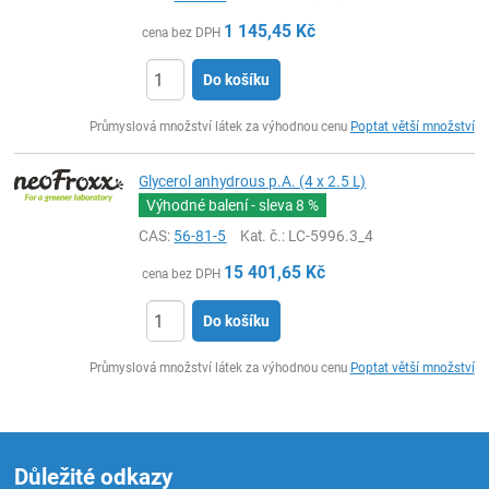
1 145,45
Kč
cena bez DPH
Do košíku
ks
Průmyslová množství látek za výhodnou cenu
Poptat větší množství
Glycerol anhydrous p.A. (4 x 2.5 L)
Výhodné balení - sleva
8 %
CAS:
56-81-5
Kat. č.
: LC-5996.3_4
15 401,65
Kč
cena bez DPH
Do košíku
ks
Průmyslová množství látek za výhodnou cenu
Poptat větší množství
Důležité odkazy