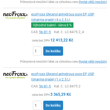
Průmyslová množství látek za výhodnou cenu
Poptat větší množství
ecoFroxx Glycerol anhydrous pure EP, USP
(pharma grade) (4 x 2.5 L)
Výhodné balení - sleva
8 %
CAS:
56-81-5
Kat. č.
: LC-8475.2_4
12 413,22
Kč
cena bez DPH
Do košíku
ks
Průmyslová množství látek za výhodnou cenu
Poptat větší množství
ecoFroxx Glycerol anhydrous pure EP, USP
(pharma grade) (1 x 2.5 L)
CAS:
56-81-5
Kat. č.
: LC-8475.2
3 365,29
Kč
cena bez DPH
Do košíku