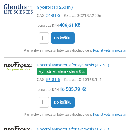
Glycerol (1 x 250 ml)
CAS:
56-81-5
Kat. č.
: GC2187,250ml
406,61
Kč
cena bez DPH
Do košíku
ks
Průmyslová množství látek za výhodnou cenu
Poptat větší množství
Glycerol anhydrous for synthesis (4 x 5 L)
Výhodné balení - sleva
8 %
CAS:
56-81-5
Kat. č.
: LC-10168.1_4
16 505,79
Kč
cena bez DPH
Do košíku
ks
Průmyslová množství látek za výhodnou cenu
Poptat větší množství
Glycerol anhydrous for synthesis (1 x 5 L)