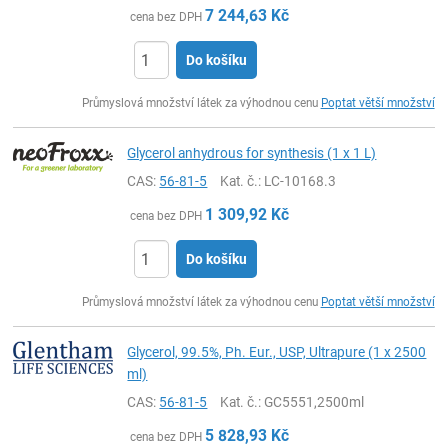
7 244,63
Kč
cena bez DPH
Do košíku
ks
Průmyslová množství látek za výhodnou cenu
Poptat větší množství
Glycerol anhydrous for synthesis (1 x 1 L)
CAS:
56-81-5
Kat. č.
: LC-10168.3
1 309,92
Kč
cena bez DPH
Do košíku
ks
Průmyslová množství látek za výhodnou cenu
Poptat větší množství
Glycerol, 99.5%, Ph. Eur., USP, Ultrapure (1 x 2500
ml)
CAS:
56-81-5
Kat. č.
: GC5551,2500ml
5 828,93
Kč
cena bez DPH