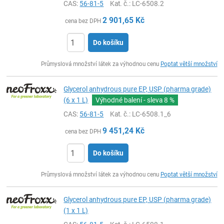
CAS:
56-81-5
Kat. č.
: LC-6508.2
2 901,65
Kč
cena bez DPH
Do košíku
ks
Průmyslová množství látek za výhodnou cenu
Poptat větší množství
Glycerol anhydrous pure EP, USP (pharma grade)
(6 x 1 L)
Výhodné balení - sleva
8 %
CAS:
56-81-5
Kat. č.
: LC-6508.1_6
9 451,24
Kč
cena bez DPH
Do košíku
ks
Průmyslová množství látek za výhodnou cenu
Poptat větší množství
Glycerol anhydrous pure EP, USP (pharma grade)
(1 x 1 L)