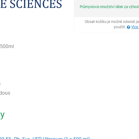
Průmyslová množství látek za výho
Obsah košíku je možné odeslat j
použití.
Více
2500ml
5
rdous
ty