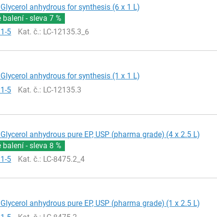
Glycerol anhydrous for synthesis (6 x 1 L)
balení - sleva
7 %
81-5
Kat. č.
: LC-12135.3_6
Glycerol anhydrous for synthesis (1 x 1 L)
81-5
Kat. č.
: LC-12135.3
Glycerol anhydrous pure EP, USP (pharma grade) (4 x 2.5 L)
balení - sleva
8 %
81-5
Kat. č.
: LC-8475.2_4
Glycerol anhydrous pure EP, USP (pharma grade) (1 x 2.5 L)