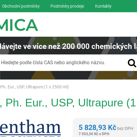
Obchodní podmínky
Podmínky prodeje
Kontakty
ávejte
ve více než
200 000
chemických l
Vyhledávání
Hledejte podle čísla CAS nebo anglického názvu.
 Ph. Eur., USP, Ultrapure (1 x 2500 ml)
 Ph. Eur., USP, Ultrapure (1
Glentham Life Sciences Ltd
5 828,93
Kč
bez DPH
7 053,00
Kč
s DPH