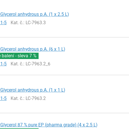
Glycerol anhydrous p.A. (1 x 2.5 L)
81-5
Kat. č.
: LC-7963.3
Glycerol anhydrous p.A. (6 x 1 L)
balení - sleva
7 %
81-5
Kat. č.
: LC-7963.2_6
Glycerol anhydrous p.A. (1 x 1 L)
81-5
Kat. č.
: LC-7963.2
Glycerol 87 % pure EP (pharma grade) (4 x 2.5 L)