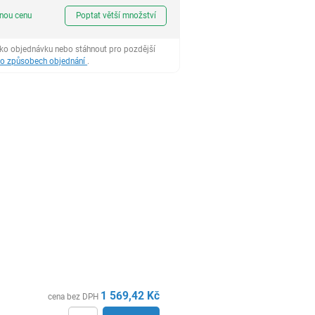
ks
dnou cenu
Poptat větší množství
ako objednávku nebo stáhnout pro pozdější
 o způsobech objednání
.
1 569,42
Kč
cena bez DPH