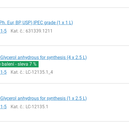
Ph. Eur, BP, USP) IPEC grade (1 x 1 L)
81-5
Kat. č.
: 631339.1211
Glycerol anhydrous for synthesis (4 x 2.5 L)
balení - sleva
7 %
81-5
Kat. č.
: LC-12135.1_4
Glycerol anhydrous for synthesis (1 x 2.5 L)
81-5
Kat. č.
: LC-12135.1