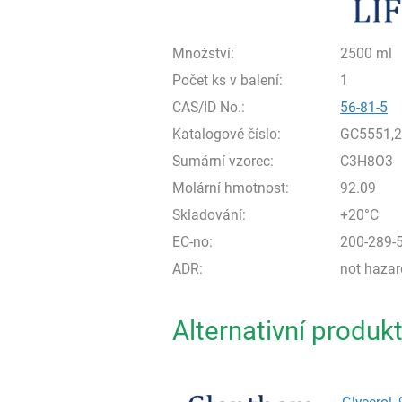
Množství:
2500 ml
Počet ks v balení:
1
CAS/ID No.:
56-81-5
Katalogové číslo:
GC5551,
Sumární vzorec:
C3H8O3
Molární hmotnost:
92.09
Skladování:
+20°C
EC-no:
200-289-
ADR:
not haza
Alternativní produk