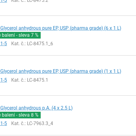
81-5
Kat. č.
: LC-8475.2
Glycerol anhydrous pure EP, USP (pharma grade) (6 x 1 L)
balení - sleva
7 %
81-5
Kat. č.
: LC-8475.1_6
Glycerol anhydrous pure EP, USP (pharma grade) (1 x 1 L)
81-5
Kat. č.
: LC-8475.1
Glycerol anhydrous p.A. (4 x 2.5 L)
balení - sleva
8 %
81-5
Kat. č.
: LC-7963.3_4