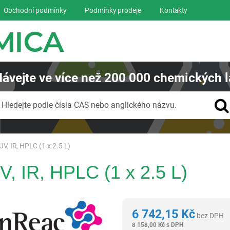
Obchodní podmínky
Podmínky prodeje
Kontakty
ávejte
ve více než
200 000
chemických l
Vyhledávání
Hledejte podle čísla CAS nebo anglického názvu.
UV, IR, HPLC (1 x 2.5 L)
V, IR, HPLC (1 x 2.5 L)
Panreac AppliChem
6 742,15
Kč
bez DPH
8 158,00
Kč
s DPH