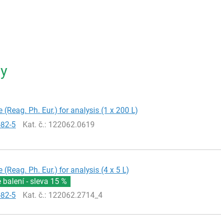
ty
 (Reag. Ph. Eur.) for analysis (1 x 200 L)
-82-5
Kat. č.
: 122062.0619
 (Reag. Ph. Eur.) for analysis (4 x 5 L)
balení - sleva
15 %
-82-5
Kat. č.
: 122062.2714_4