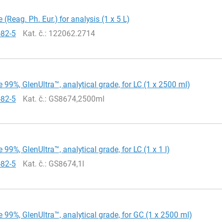
 (Reag. Ph. Eur.) for analysis (1 x 5 L)
-82-5
Kat. č.
: 122062.2714
 99%, GlenUltra™, analytical grade, for LC (1 x 2500 ml)
-82-5
Kat. č.
: GS8674,2500ml
 99%, GlenUltra™, analytical grade, for LC (1 x 1 l)
-82-5
Kat. č.
: GS8674,1l
 99%, GlenUltra™, analytical grade, for GC (1 x 2500 ml)