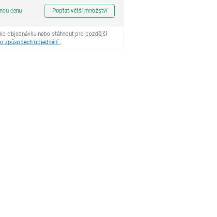
ks
dnou cenu
Poptat větší množství
ako objednávku nebo stáhnout pro pozdější
 o způsobech objednání
.