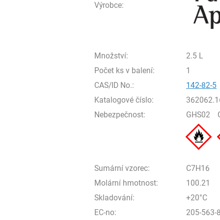
Výrobce:
Množství:
2.5 L
Počet ks v balení:
1
CAS/ID No.:
142-82-5
Katalogové číslo:
362062.1
Nebezpečnost:
GHS02
Sumární vzorec:
C7H16
Molární hmotnost:
100.21
Skladování:
+20°C
EC-no:
205-563-