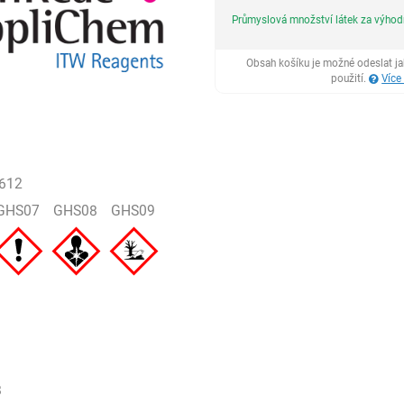
Průmyslová množství látek za výho
Obsah košíku je možné odeslat j
použití.
Více
612
GHS07
GHS08
GHS09
8