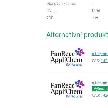
Obalová skupina:
II
UN-no:
1206
ADR:
true
Alternativní produk
n-Heptane
CAS:
142
n-Heptane
Výhodné 
CAS:
142