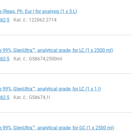
 (Reag. Ph. Eur.) for analysis (1 x 5 L)
-82-5
Kat. č.
: 122062.2714
 99%, GlenUltra™, analytical grade, for LC (1 x 2500 ml)
-82-5
Kat. č.
: GS8674,2500ml
 99%, GlenUltra™, analytical grade, for LC (1 x 1 l)
-82-5
Kat. č.
: GS8674,1l
 99%, GlenUltra™, analytical grade, for GC (1 x 2500 ml)