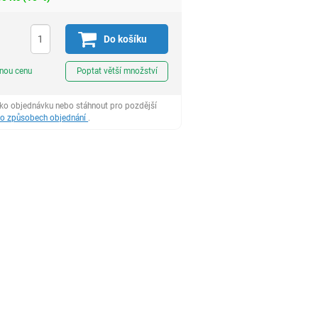
H
Do košíku
ks
dnou cenu
Poptat větší množství
ako objednávku nebo stáhnout pro pozdější
 o způsobech objednání
.