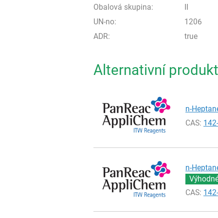
Obalová skupina:
II
UN-no:
1206
ADR:
true
Alternativní produk
n-Heptane
CAS:
142
n-Heptane
Výhodné 
CAS:
142