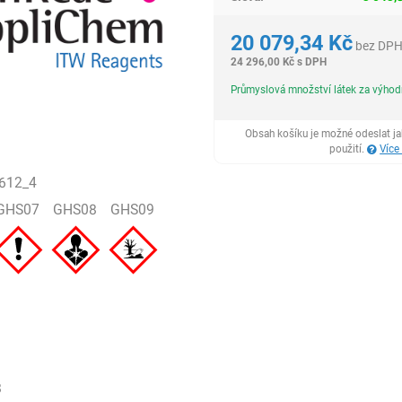
20 079,34
Kč
bez DP
24 296,00
Kč
s DPH
Průmyslová množství látek za výho
Obsah košíku je možné odeslat j
použití.
Více
612_4
GHS07
GHS08
GHS09
8