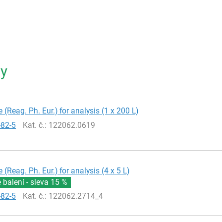
ty
 (Reag. Ph. Eur.) for analysis (1 x 200 L)
-82-5
Kat. č.
: 122062.0619
 (Reag. Ph. Eur.) for analysis (4 x 5 L)
balení - sleva
15 %
-82-5
Kat. č.
: 122062.2714_4