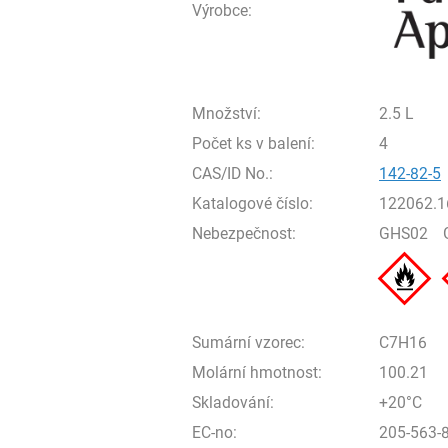
Výrobce:
Množství:
2.5 L
Počet ks v balení:
4
CAS/ID No.:
142-82-5
Katalogové číslo:
122062.1
Nebezpečnost:
GHS02
Sumární vzorec:
C7H16
Molární hmotnost:
100.21
Skladování:
+20°C
EC-no:
205-563-