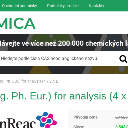
Obchodní podmínky
Podmínky prodeje
Kontakty
ávejte
ve více než
200 000
chemických l
Vyhledávání
Hledejte podle čísla CAS nebo anglického názvu.
. Ph. Eur.) for analysis (4 x 2.5 L)
 Ph. Eur.) for analysis (4 x
Panreac AppliChem
Původní cena:
23 623
Sleva:
3 543,