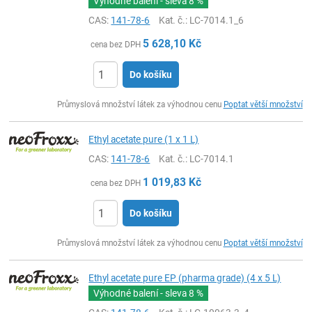
Výhodné balení - sleva
8 %
CAS:
141-78-6
Kat. č.
: LC-7014.1_6
5 628,10
Kč
cena bez DPH
Do košíku
ks
Průmyslová množství látek za výhodnou cenu
Poptat větší množství
Ethyl acetate pure (1 x 1 L)
CAS:
141-78-6
Kat. č.
: LC-7014.1
1 019,83
Kč
cena bez DPH
Do košíku
ks
Průmyslová množství látek za výhodnou cenu
Poptat větší množství
Ethyl acetate pure EP (pharma grade) (4 x 5 L)
Výhodné balení - sleva
8 %