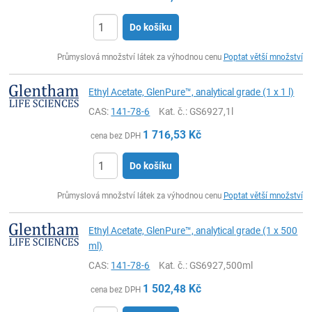
Do košíku
ks
Průmyslová množství látek za výhodnou cenu
Poptat větší množství
Ethyl Acetate, GlenPure™, analytical grade (1 x 1 l)
CAS:
141-78-6
Kat. č.
: GS6927,1l
1 716,53
Kč
cena bez DPH
Do košíku
ks
Průmyslová množství látek za výhodnou cenu
Poptat větší množství
Ethyl Acetate, GlenPure™, analytical grade (1 x 500
ml)
CAS:
141-78-6
Kat. č.
: GS6927,500ml
1 502,48
Kč
cena bez DPH