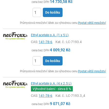
14 730,58
Kč
cena bez DPH
Do košíku
ks
Průmyslová množství látek za výhodnou cenu
Poptat větší množství
Ethyl acetate p.A. (1 x 5 L)
CAS:
141-78-6
Kat. č.
: LC-7193.4
4 009,92
Kč
cena bez DPH
Do košíku
ks
Průmyslová množství látek za výhodnou cenu
Poptat větší množství
Ethyl acetate p.A. (4 x 2.5 L)
Výhodné balení - sleva
8 %
CAS:
141-78-6
Kat. č.
: LC-7193.3_4
9 071,07
Kč
cena bez DPH