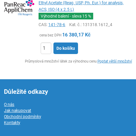
Ethyl Acetate (Reag. USP, Ph. Eur.) for analysis,
ACS, ISO (4 x 2.5 L)
Výhodné balení - sleva
15 %
CAS:
141-78-6
Kat. č.
: 131318.1612_4
16 380,17
Kč
cena bez DPH
Do košíku
ks
Průmyslová množství látek za výhodnou cenu
Poptat větší množství
Důležité odkazy
O nás
Jak nakupovat
Obchodní podmínky
Kontakty