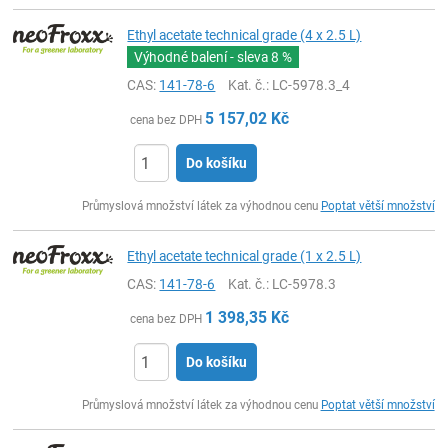
Ethyl acetate technical grade (4 x 2.5 L)
Výhodné balení - sleva
8 %
CAS:
141-78-6
Kat. č.
: LC-5978.3_4
5 157,02
Kč
cena bez DPH
Do košíku
ks
Průmyslová množství látek za výhodnou cenu
Poptat větší množství
Ethyl acetate technical grade (1 x 2.5 L)
CAS:
141-78-6
Kat. č.
: LC-5978.3
1 398,35
Kč
cena bez DPH
Do košíku
ks
Průmyslová množství látek za výhodnou cenu
Poptat větší množství