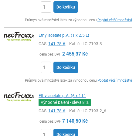
Do košíku
ks
Průmyslová množství látek za výhodnou cenu
Poptat větší množství
Ethyl acetate p.A. (1 x 2.5 L)
CAS:
141-78-6
Kat. č.
: LC-7193.3
2 455,37
Kč
cena bez DPH
Do košíku
ks
Průmyslová množství látek za výhodnou cenu
Poptat větší množství
Ethyl acetate p.A. (6 x 1 L)
Výhodné balení - sleva
8 %
CAS:
141-78-6
Kat. č.
: LC-7193.2_6
7 140,50
Kč
cena bez DPH
Do košíku