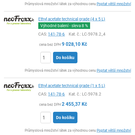
Průmyslová množství látek za výhodnou cenu
Poptat větší množství
Ethyl acetate technical grade (4 x 5 L)
Výhodné balení - sleva
8 %
CAS:
141-78-6
Kat. č.
: LC-5978.2_4
9 028,10
Kč
cena bez DPH
Do košíku
ks
Průmyslová množství látek za výhodnou cenu
Poptat větší množství
Ethyl acetate technical grade (1 x 5 L)
CAS:
141-78-6
Kat. č.
: LC-5978.2
2 455,37
Kč
cena bez DPH
Do košíku
ks
Průmyslová množství látek za výhodnou cenu
Poptat větší množství