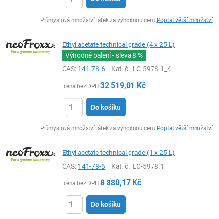
ks
Průmyslová množství látek za výhodnou cenu
Poptat větší množství
Ethyl acetate technical grade (4 x 25 L)
Výhodné balení - sleva
8 %
CAS:
141-78-6
Kat. č.
: LC-5978.1_4
32 519,01
Kč
cena bez DPH
Do košíku
ks
Průmyslová množství látek za výhodnou cenu
Poptat větší množství
Ethyl acetate technical grade (1 x 25 L)
CAS:
141-78-6
Kat. č.
: LC-5978.1
8 880,17
Kč
cena bez DPH
Do košíku
ks