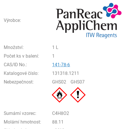
Pan
Výrobce:
Množství:
1 L
Počet ks v balení:
1
CAS/ID No.:
141-78-6
Katalogové číslo:
131318.1211
Nebezpečnost:
GHS02
GHS07
Sumární vzorec:
C4H8O2
Molární hmotnost:
88.11