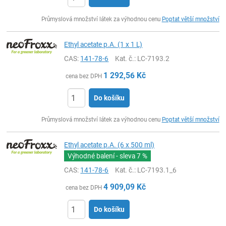
ks
Průmyslová množství látek za výhodnou cenu
Poptat větší množství
Ethyl acetate p.A. (1 x 1 L)
CAS:
141-78-6
Kat. č.
: LC-7193.2
1 292,56
Kč
cena bez DPH
Do košíku
ks
Průmyslová množství látek za výhodnou cenu
Poptat větší množství
Ethyl acetate p.A. (6 x 500 ml)
Výhodné balení - sleva
7 %
CAS:
141-78-6
Kat. č.
: LC-7193.1_6
4 909,09
Kč
cena bez DPH
Do košíku
ks