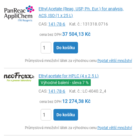
Ethyl Acetate (Reag. USP, Ph. Eur.) for analysis,
ACS, ISO (1 x 25 L)
CAS:
141-78-6
Kat. č.
: 131318.0716
37 504,13
Kč
cena bez DPH
Do košíku
ks
Průmyslová množství látek za výhodnou cenu
Poptat větší množství
Ethyl acetate for HPLC (4 x 2.5 L)
Výhodné balení - sleva
7 %
CAS:
141-78-6
Kat. č.
: LC-4040.2_4
12 274,38
Kč
cena bez DPH
Do košíku
ks
Průmyslová množství látek za výhodnou cenu
Poptat větší množství