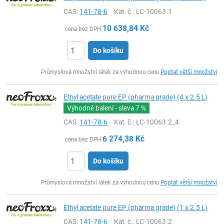
CAS:
141-78-6
Kat. č.
: LC-10063.1
10 638,84
Kč
cena bez DPH
Do košíku
ks
Průmyslová množství látek za výhodnou cenu
Poptat větší množství
Ethyl acetate pure EP (pharma grade) (4 x 2.5 L)
Výhodné balení - sleva
7 %
CAS:
141-78-6
Kat. č.
: LC-10063.2_4
6 274,38
Kč
cena bez DPH
Do košíku
ks
Průmyslová množství látek za výhodnou cenu
Poptat větší množství
Ethyl acetate pure EP (pharma grade) (1 x 2.5 L)
CAS:
141-78-6
Kat. č.
: LC-10063.2