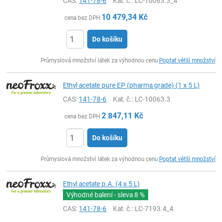
CAS:
141-78-6
Kat. č.
: LC-10063.3_4
10 479,34
Kč
cena bez DPH
Do košíku
ks
Průmyslová množství látek za výhodnou cenu
Poptat větší množství
Ethyl acetate pure EP (pharma grade) (1 x 5 L)
CAS:
141-78-6
Kat. č.
: LC-10063.3
2 847,11
Kč
cena bez DPH
Do košíku
ks
Průmyslová množství látek za výhodnou cenu
Poptat větší množství
Ethyl acetate p.A. (4 x 5 L)
Výhodné balení - sleva
8 %
CAS:
141-78-6
Kat. č.
: LC-7193.4_4