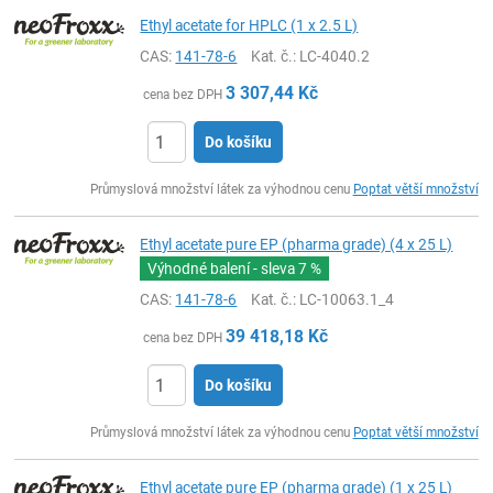
Ethyl acetate for HPLC (1 x 2.5 L)
CAS:
141-78-6
Kat. č.
: LC-4040.2
3 307,44
Kč
cena bez DPH
Do košíku
ks
Průmyslová množství látek za výhodnou cenu
Poptat větší množství
Ethyl acetate pure EP (pharma grade) (4 x 25 L)
Výhodné balení - sleva
7 %
CAS:
141-78-6
Kat. č.
: LC-10063.1_4
39 418,18
Kč
cena bez DPH
Do košíku
ks
Průmyslová množství látek za výhodnou cenu
Poptat větší množství
Ethyl acetate pure EP (pharma grade) (1 x 25 L)