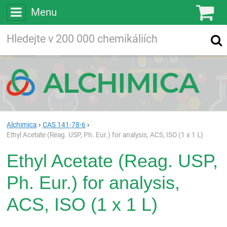
Menu
Ko
Vyhledávejte
Vyhledávání
ve více než
200 000
chemických látkách
Hledej
Alchimica
CAS 141-78-6
Ethyl Acetate (Reag. USP, Ph. Eur.) for analysis, ACS, ISO (1 x 1 L)
Ethyl Acetate (Reag. USP,
Ph. Eur.) for analysis,
ACS, ISO (1 x 1 L)