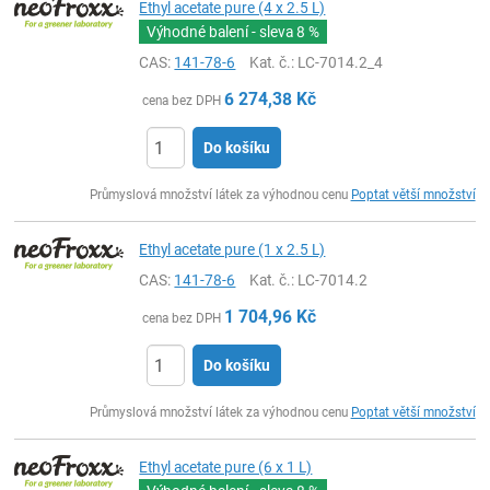
Ethyl acetate pure (4 x 2.5 L)
Výhodné balení - sleva
8 %
CAS:
141-78-6
Kat. č.
: LC-7014.2_4
6 274,38
Kč
cena bez DPH
Do košíku
ks
Průmyslová množství látek za výhodnou cenu
Poptat větší množství
Ethyl acetate pure (1 x 2.5 L)
CAS:
141-78-6
Kat. č.
: LC-7014.2
1 704,96
Kč
cena bez DPH
Do košíku
ks
Průmyslová množství látek za výhodnou cenu
Poptat větší množství
Ethyl acetate pure (6 x 1 L)