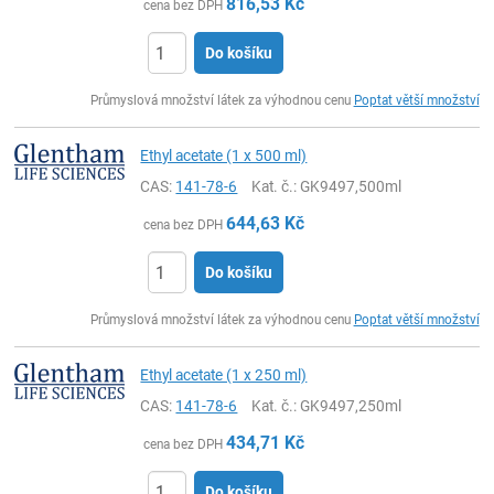
816,53
Kč
cena bez DPH
Do košíku
ks
Průmyslová množství látek za výhodnou cenu
Poptat větší množství
Ethyl acetate (1 x 500 ml)
CAS:
141-78-6
Kat. č.
: GK9497,500ml
644,63
Kč
cena bez DPH
Do košíku
ks
Průmyslová množství látek za výhodnou cenu
Poptat větší množství
Ethyl acetate (1 x 250 ml)
CAS:
141-78-6
Kat. č.
: GK9497,250ml
434,71
Kč
cena bez DPH
Do košíku