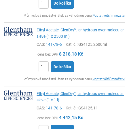
Do košíku
ks
Průmyslová množství látek za výhodnou cenu
Poptat větší množství
Ethyl Acetate, GlenDry™, anhydrous over molecular
sieve (1 x 2500 ml)
CAS:
141-78-6
Kat. č.
: GS4125,2500ml
8 218,18
Kč
cena bez DPH
Do košíku
ks
Průmyslová množství látek za výhodnou cenu
Poptat větší množství
Ethyl Acetate, GlenDry™, anhydrous over molecular
sieve (1 x 1 l)
CAS:
141-78-6
Kat. č.
: GS4125,1l
4 442,15
Kč
cena bez DPH