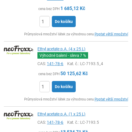
1 685,12
Kč
cena bez DPH
Do košíku
ks
Průmyslová množství látek za výhodnou cenu
Poptat větší množství
Ethyl acetate p.A. (4 x 25 L)
Výhodné balení - sleva
7 %
CAS:
141-78-6
Kat. č.
: LC-7193.5_4
50 125,62
Kč
cena bez DPH
Do košíku
ks
Průmyslová množství látek za výhodnou cenu
Poptat větší množství
Ethyl acetate p.A. (1 x 25 L)
CAS:
141-78-6
Kat. č.
: LC-7193.5