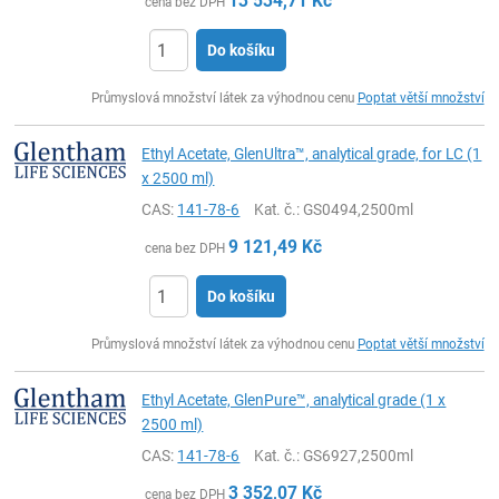
13 534,71
Kč
cena bez DPH
Do košíku
ks
Průmyslová množství látek za výhodnou cenu
Poptat větší množství
Ethyl Acetate, GlenUltra™, analytical grade, for LC (1
x 2500 ml)
CAS:
141-78-6
Kat. č.
: GS0494,2500ml
9 121,49
Kč
cena bez DPH
Do košíku
ks
Průmyslová množství látek za výhodnou cenu
Poptat větší množství
Ethyl Acetate, GlenPure™, analytical grade (1 x
2500 ml)
CAS:
141-78-6
Kat. č.
: GS6927,2500ml
3 352,07
Kč
cena bez DPH