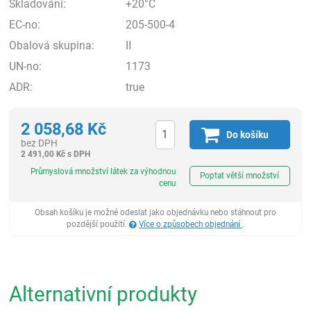
Skladování:
+20°C
EC-no:
205-500-4
Obalová skupina:
II
UN-no:
1173
ADR:
true
2 058,68
Kč
Do košíku
bez DPH
2 491,00
Kč
s DPH
ks
Průmyslová množství látek za výhodnou
Poptat větší množství
cenu
Obsah košíku je možné odeslat jako objednávku nebo stáhnout pro
pozdější použití.
Více o způsobech objednání
.
Alternativní produkty