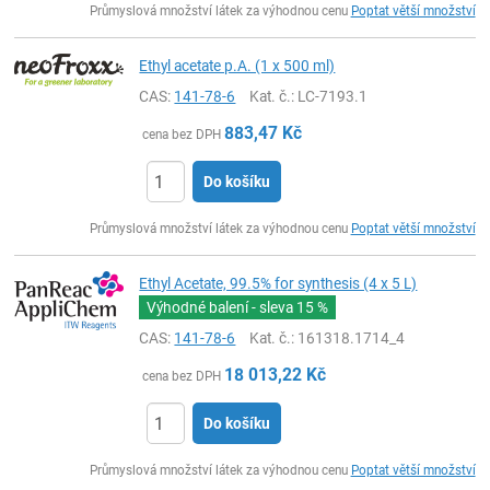
Průmyslová množství látek za výhodnou cenu
Poptat větší množství
Ethyl acetate p.A. (1 x 500 ml)
CAS:
141-78-6
Kat. č.
: LC-7193.1
883,47
Kč
cena bez DPH
Do košíku
ks
Průmyslová množství látek za výhodnou cenu
Poptat větší množství
Ethyl Acetate, 99.5% for synthesis (4 x 5 L)
Výhodné balení - sleva
15 %
CAS:
141-78-6
Kat. č.
: 161318.1714_4
18 013,22
Kč
cena bez DPH
Do košíku
ks
Průmyslová množství látek za výhodnou cenu
Poptat větší množství