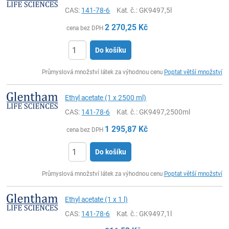
CAS:
141-78-6
Kat. č.
: GK9497,5l
2 270,25
Kč
cena bez DPH
Do košíku
ks
Průmyslová množství látek za výhodnou cenu
Poptat větší množství
Ethyl acetate (1 x 2500 ml)
CAS:
141-78-6
Kat. č.
: GK9497,2500ml
1 295,87
Kč
cena bez DPH
Do košíku
ks
Průmyslová množství látek za výhodnou cenu
Poptat větší množství
Ethyl acetate (1 x 1 l)
CAS:
141-78-6
Kat. č.
: GK9497,1l