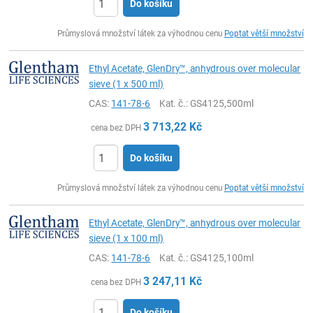
Do košíku
ks
Průmyslová množství látek za výhodnou cenu
Poptat větší množství
Ethyl Acetate, GlenDry™, anhydrous over molecular
sieve (1 x 500 ml)
CAS:
141-78-6
Kat. č.
: GS4125,500ml
3 713,22
Kč
cena bez DPH
Do košíku
ks
Průmyslová množství látek za výhodnou cenu
Poptat větší množství
Ethyl Acetate, GlenDry™, anhydrous over molecular
sieve (1 x 100 ml)
CAS:
141-78-6
Kat. č.
: GS4125,100ml
3 247,11
Kč
cena bez DPH
Do košíku