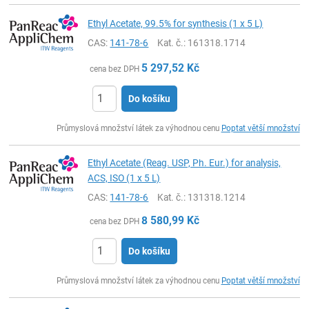
Ethyl Acetate, 99.5% for synthesis (1 x 5 L)
CAS:
141-78-6
Kat. č.
: 161318.1714
5 297,52
Kč
cena bez DPH
Do košíku
ks
Průmyslová množství látek za výhodnou cenu
Poptat větší množství
Ethyl Acetate (Reag. USP, Ph. Eur.) for analysis,
ACS, ISO (1 x 5 L)
CAS:
141-78-6
Kat. č.
: 131318.1214
8 580,99
Kč
cena bez DPH
Do košíku
ks
Průmyslová množství látek za výhodnou cenu
Poptat větší množství