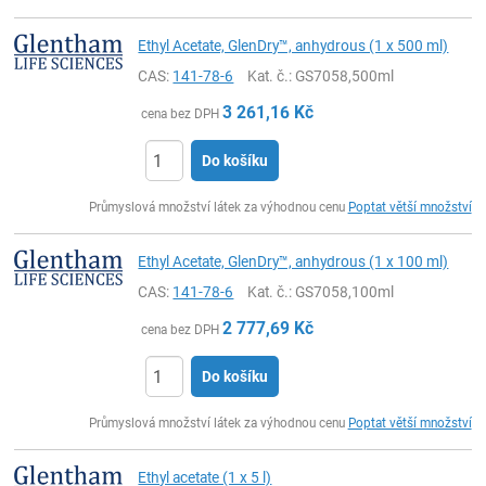
Ethyl Acetate, GlenDry™, anhydrous (1 x 500 ml)
CAS:
141-78-6
Kat. č.
: GS7058,500ml
3 261,16
Kč
cena bez DPH
Do košíku
ks
Průmyslová množství látek za výhodnou cenu
Poptat větší množství
Ethyl Acetate, GlenDry™, anhydrous (1 x 100 ml)
CAS:
141-78-6
Kat. č.
: GS7058,100ml
2 777,69
Kč
cena bez DPH
Do košíku
ks
Průmyslová množství látek za výhodnou cenu
Poptat větší množství
Ethyl acetate (1 x 5 l)