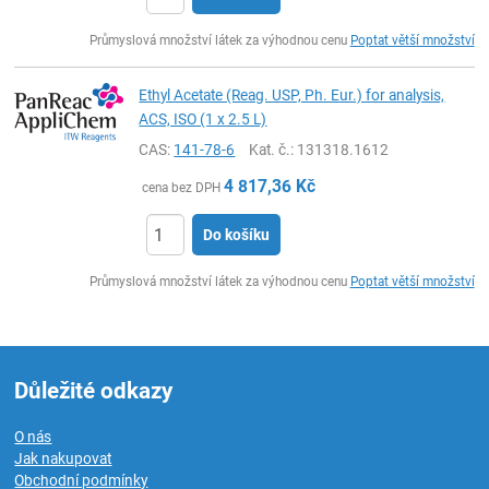
ks
Průmyslová množství látek za výhodnou cenu
Poptat větší množství
Ethyl Acetate (Reag. USP, Ph. Eur.) for analysis,
ACS, ISO (1 x 2.5 L)
CAS:
141-78-6
Kat. č.
: 131318.1612
4 817,36
Kč
cena bez DPH
Do košíku
ks
Průmyslová množství látek za výhodnou cenu
Poptat větší množství
Důležité odkazy
O nás
Jak nakupovat
Obchodní podmínky