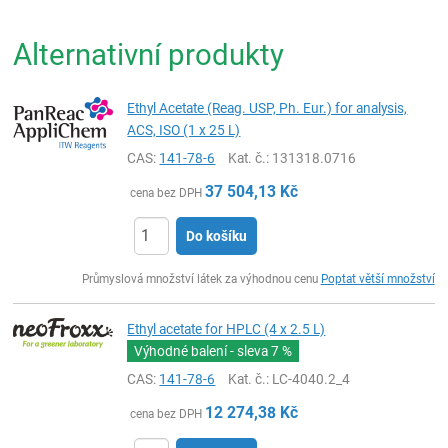
Alternativní produkty
Ethyl Acetate (Reag. USP, Ph. Eur.) for analysis,
ACS, ISO (1 x 25 L)
CAS:
141-78-6
Kat. č.
: 131318.0716
37 504,13
Kč
cena bez DPH
Do košíku
ks
Průmyslová množství látek za výhodnou cenu
Poptat větší množství
Ethyl acetate for HPLC (4 x 2.5 L)
Výhodné balení - sleva
7 %
CAS:
141-78-6
Kat. č.
: LC-4040.2_4
12 274,38
Kč
cena bez DPH