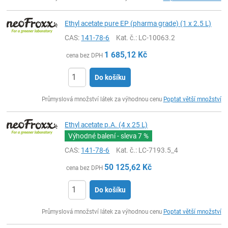
Ethyl acetate pure EP (pharma grade) (1 x 2.5 L)
CAS:
141-78-6
Kat. č.
: LC-10063.2
1 685,12
Kč
cena bez DPH
Do košíku
ks
Průmyslová množství látek za výhodnou cenu
Poptat větší množství
Ethyl acetate p.A. (4 x 25 L)
Výhodné balení - sleva
7 %
CAS:
141-78-6
Kat. č.
: LC-7193.5_4
50 125,62
Kč
cena bez DPH
Do košíku
ks
Průmyslová množství látek za výhodnou cenu
Poptat větší množství