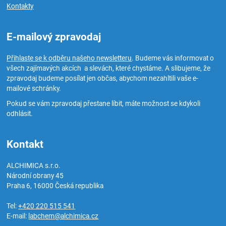
Kontakty
E-mailový zpravodaj
Přihlaste se k odběru našeho newsletteru
. Budeme vás informovat o
všech zajímavých akcích a slevách, které chystáme. A slibujeme, že
zpravodaj budeme posílat jen občas, abychom nezahltili vaše e-
mailové schránky.
Pokud se vám zpravodaj přestane líbit, máte možnost se kdykoli
odhlásit.
Kontakt
ALCHIMICA s.r.o.
Národní obrany 45
Praha 6
,
16000
Česká republika
Tel:
+420 220 515 541
E-mail:
labchem@alchimica.cz