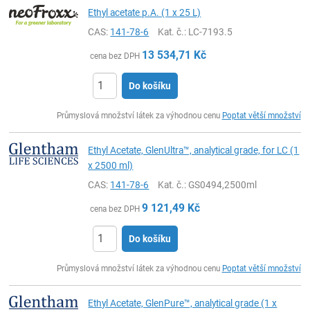
Ethyl acetate p.A. (1 x 25 L)
CAS:
141-78-6
Kat. č.
: LC-7193.5
13 534,71
Kč
cena bez DPH
Do košíku
ks
Průmyslová množství látek za výhodnou cenu
Poptat větší množství
Ethyl Acetate, GlenUltra™, analytical grade, for LC (1
x 2500 ml)
CAS:
141-78-6
Kat. č.
: GS0494,2500ml
9 121,49
Kč
cena bez DPH
Do košíku
ks
Průmyslová množství látek za výhodnou cenu
Poptat větší množství
Ethyl Acetate, GlenPure™, analytical grade (1 x