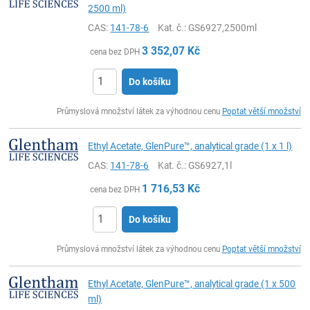
2500 ml)
CAS:
141-78-6
Kat. č.
: GS6927,2500ml
3 352,07
Kč
cena bez DPH
Do košíku
ks
Průmyslová množství látek za výhodnou cenu
Poptat větší množství
Ethyl Acetate, GlenPure™, analytical grade (1 x 1 l)
CAS:
141-78-6
Kat. č.
: GS6927,1l
1 716,53
Kč
cena bez DPH
Do košíku
ks
Průmyslová množství látek za výhodnou cenu
Poptat větší množství
Ethyl Acetate, GlenPure™, analytical grade (1 x 500
ml)