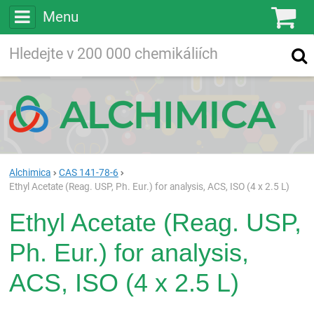
Menu
Ko
Vyhledávejte
Vyhledávání
ve více než
200 000
chemických látkách
Hledej
Alchimica
CAS 141-78-6
Ethyl Acetate (Reag. USP, Ph. Eur.) for analysis, ACS, ISO (4 x 2.5 L)
Ethyl Acetate (Reag. USP,
Ph. Eur.) for analysis,
ACS, ISO (4 x 2.5 L)