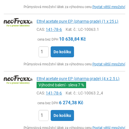
ks
Průmyslová množství látek za výhodnou cenu
Poptat větší množství
Ethyl acetate pure EP (pharma grade) (1 x 25 L)
CAS:
141-78-6
Kat. č.
: LC-10063.1
10 638,84
Kč
cena bez DPH
Do košíku
ks
Průmyslová množství látek za výhodnou cenu
Poptat větší množství
Ethyl acetate pure EP (pharma grade) (4 x 2.5 L)
Výhodné balení - sleva
7 %
CAS:
141-78-6
Kat. č.
: LC-10063.2_4
6 274,38
Kč
cena bez DPH
Do košíku
ks
Průmyslová množství látek za výhodnou cenu
Poptat větší množství