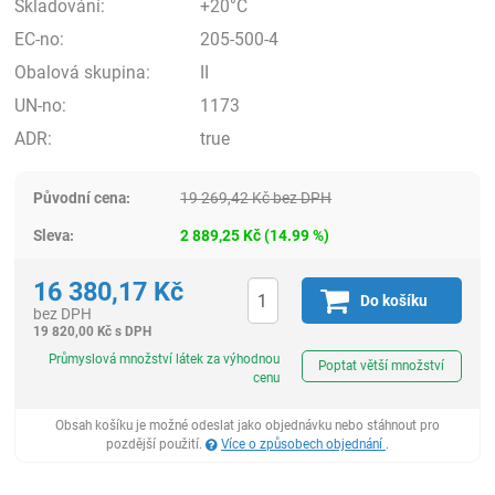
Skladování:
+20°C
EC-no:
205-500-4
Obalová skupina:
II
UN-no:
1173
ADR:
true
Původní cena:
19 269,42
Kč
bez DPH
Sleva:
2 889,25
Kč
(
14.99
%)
16 380,17
Kč
Do košíku
bez DPH
19 820,00
Kč
s DPH
ks
Průmyslová množství látek za výhodnou
Poptat větší množství
cenu
Obsah košíku je možné odeslat jako objednávku nebo stáhnout pro
pozdější použití.
Více o způsobech objednání
.