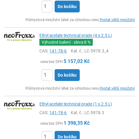
Do košíku
ks
Průmyslová množství látek za výhodnou cenu
Poptat větší množství
Ethyl acetate technical grade (4 x 2.5 L)
Výhodné balení - sleva
8 %
CAS:
141-78-6
Kat. č.
: LC-5978.3_4
5 157,02
Kč
cena bez DPH
Do košíku
ks
Průmyslová množství látek za výhodnou cenu
Poptat větší množství
Ethyl acetate technical grade (1 x 2.5 L)
CAS:
141-78-6
Kat. č.
: LC-5978.3
1 398,35
Kč
cena bez DPH
Do košíku