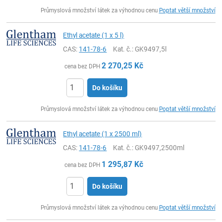
ks
Průmyslová množství látek za výhodnou cenu
Poptat větší množství
Ethyl acetate (1 x 5 l)
CAS:
141-78-6
Kat. č.
: GK9497,5l
2 270,25
Kč
cena bez DPH
Do košíku
ks
Průmyslová množství látek za výhodnou cenu
Poptat větší množství
Ethyl acetate (1 x 2500 ml)
CAS:
141-78-6
Kat. č.
: GK9497,2500ml
1 295,87
Kč
cena bez DPH
Do košíku
ks
Průmyslová množství látek za výhodnou cenu
Poptat větší množství