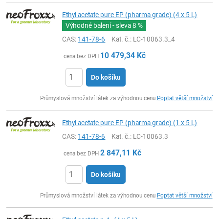
Ethyl acetate pure EP (pharma grade) (4 x 5 L)
Výhodné balení - sleva
8 %
CAS:
141-78-6
Kat. č.
: LC-10063.3_4
10 479,34
Kč
cena bez DPH
Do košíku
ks
Průmyslová množství látek za výhodnou cenu
Poptat větší množství
Ethyl acetate pure EP (pharma grade) (1 x 5 L)
CAS:
141-78-6
Kat. č.
: LC-10063.3
2 847,11
Kč
cena bez DPH
Do košíku
ks
Průmyslová množství látek za výhodnou cenu
Poptat větší množství