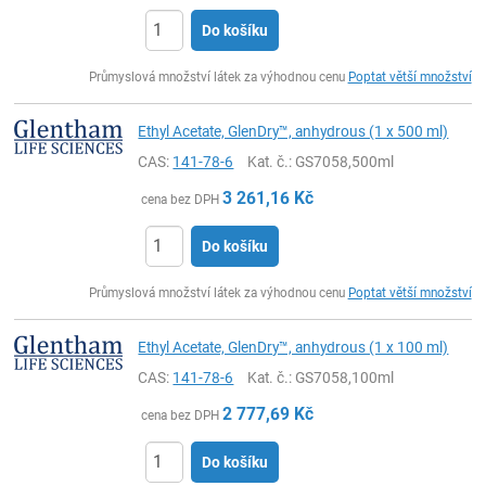
Do košíku
ks
Průmyslová množství látek za výhodnou cenu
Poptat větší množství
Ethyl Acetate, GlenDry™, anhydrous (1 x 500 ml)
CAS:
141-78-6
Kat. č.
: GS7058,500ml
3 261,16
Kč
cena bez DPH
Do košíku
ks
Průmyslová množství látek za výhodnou cenu
Poptat větší množství
Ethyl Acetate, GlenDry™, anhydrous (1 x 100 ml)
CAS:
141-78-6
Kat. č.
: GS7058,100ml
2 777,69
Kč
cena bez DPH
Do košíku