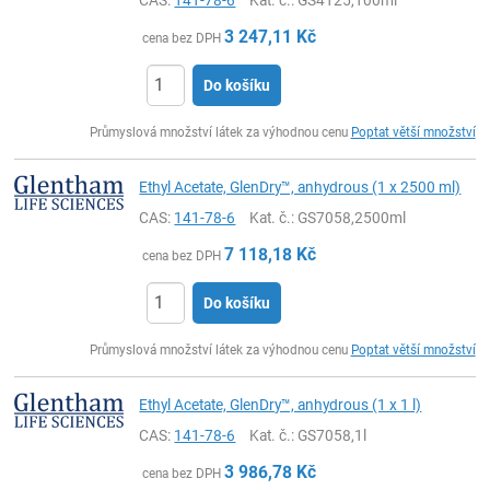
3 247,11
Kč
cena bez DPH
Do košíku
ks
Průmyslová množství látek za výhodnou cenu
Poptat větší množství
Ethyl Acetate, GlenDry™, anhydrous (1 x 2500 ml)
CAS:
141-78-6
Kat. č.
: GS7058,2500ml
7 118,18
Kč
cena bez DPH
Do košíku
ks
Průmyslová množství látek za výhodnou cenu
Poptat větší množství
Ethyl Acetate, GlenDry™, anhydrous (1 x 1 l)
CAS:
141-78-6
Kat. č.
: GS7058,1l
3 986,78
Kč
cena bez DPH