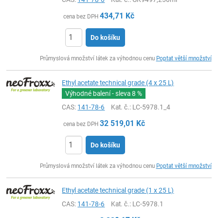
434,71
Kč
cena bez DPH
Do košíku
ks
Průmyslová množství látek za výhodnou cenu
Poptat větší množství
Ethyl acetate technical grade (4 x 25 L)
Výhodné balení - sleva
8 %
CAS:
141-78-6
Kat. č.
: LC-5978.1_4
32 519,01
Kč
cena bez DPH
Do košíku
ks
Průmyslová množství látek za výhodnou cenu
Poptat větší množství
Ethyl acetate technical grade (1 x 25 L)
CAS:
141-78-6
Kat. č.
: LC-5978.1