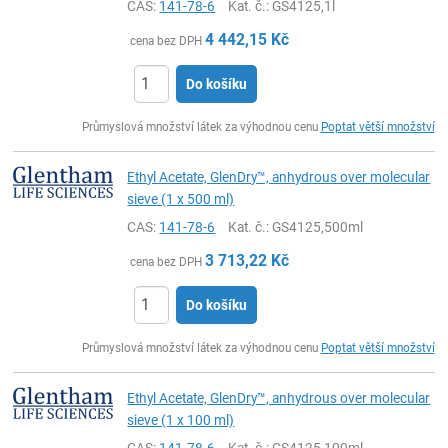
CAS:
141-78-6
Kat. č.
: GS4125,1l
4 442,15
Kč
cena bez DPH
Do košíku
ks
Průmyslová množství látek za výhodnou cenu
Poptat větší množství
Ethyl Acetate, GlenDry™, anhydrous over molecular
sieve (1 x 500 ml)
CAS:
141-78-6
Kat. č.
: GS4125,500ml
3 713,22
Kč
cena bez DPH
Do košíku
ks
Průmyslová množství látek za výhodnou cenu
Poptat větší množství
Ethyl Acetate, GlenDry™, anhydrous over molecular
sieve (1 x 100 ml)
CAS:
141-78-6
Kat. č.
: GS4125,100ml