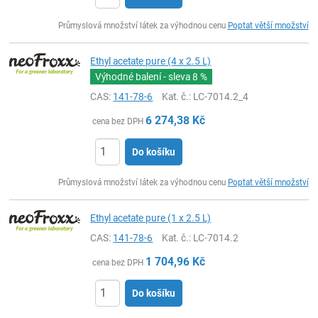
ks
Průmyslová množství látek za výhodnou cenu
Poptat větší množství
Ethyl acetate pure (4 x 2.5 L)
Výhodné balení - sleva
8 %
CAS:
141-78-6
Kat. č.
: LC-7014.2_4
6 274,38
Kč
cena bez DPH
Do košíku
ks
Průmyslová množství látek za výhodnou cenu
Poptat větší množství
Ethyl acetate pure (1 x 2.5 L)
CAS:
141-78-6
Kat. č.
: LC-7014.2
1 704,96
Kč
cena bez DPH
Do košíku
ks