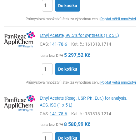
Do košíku
ks
Průmyslová množství látek za výhodnou cenu
Poptat větší množství
Ethyl Acetate, 99.5% for synthesis (1 x 5 L)
CAS:
141-78-6
Kat. č.
: 161318.1714
5 297,52
Kč
cena bez DPH
Do košíku
ks
Průmyslová množství látek za výhodnou cenu
Poptat větší množství
Ethyl Acetate (Reag. USP, Ph. Eur.) for analysis,
ACS, ISO (1 x 5 L)
CAS:
141-78-6
Kat. č.
: 131318.1214
8 580,99
Kč
cena bez DPH
Do košíku