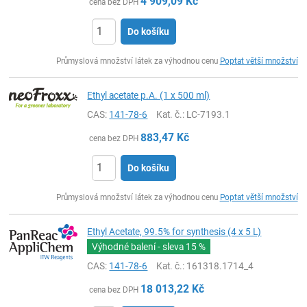
4 909,09
Kč
cena bez DPH
Do košíku
ks
Průmyslová množství látek za výhodnou cenu
Poptat větší množství
Ethyl acetate p.A. (1 x 500 ml)
CAS:
141-78-6
Kat. č.
: LC-7193.1
883,47
Kč
cena bez DPH
Do košíku
ks
Průmyslová množství látek za výhodnou cenu
Poptat větší množství
Ethyl Acetate, 99.5% for synthesis (4 x 5 L)
Výhodné balení - sleva
15 %
CAS:
141-78-6
Kat. č.
: 161318.1714_4
18 013,22
Kč
cena bez DPH