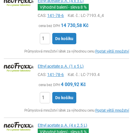
Ethyl acetate p.A. (4 x 5 L)
Výhodné balení - sleva
8 %
CAS:
141-78-6
Kat. č.
: LC-7193.4_4
14 730,58
Kč
cena bez DPH
Do košíku
ks
Průmyslová množství látek za výhodnou cenu
Poptat větší množství
Ethyl acetate p.A. (1 x 5 L)
CAS:
141-78-6
Kat. č.
: LC-7193.4
4 009,92
Kč
cena bez DPH
Do košíku
ks
Průmyslová množství látek za výhodnou cenu
Poptat větší množství
Ethyl acetate p.A. (4 x 2.5 L)
Výhodné balení - sleva
8 %