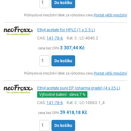
Do košíku
ks
Průmyslová množství látek za výhodnou cenu
Poptat větší množství
Ethyl acetate for HPLC (1 x 2.5 L)
CAS:
141-78-6
Kat. č.
: LC-4040.2
3 307,44
Kč
cena bez DPH
Do košíku
ks
Průmyslová množství látek za výhodnou cenu
Poptat větší množství
Ethyl acetate pure EP (pharma grade) (4 x 25 L)
Výhodné balení - sleva
7 %
CAS:
141-78-6
Kat. č.
: LC-10063.1_4
39 418,18
Kč
cena bez DPH
Do košíku