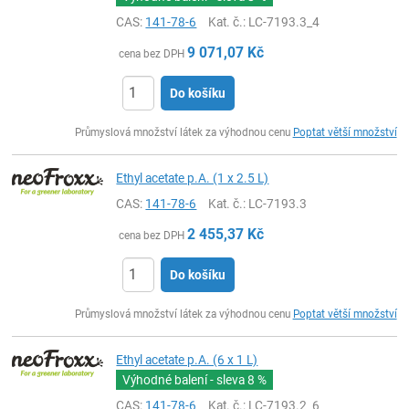
CAS:
141-78-6
Kat. č.
: LC-7193.3_4
9 071,07
Kč
cena bez DPH
Do košíku
ks
Průmyslová množství látek za výhodnou cenu
Poptat větší množství
Ethyl acetate p.A. (1 x 2.5 L)
CAS:
141-78-6
Kat. č.
: LC-7193.3
2 455,37
Kč
cena bez DPH
Do košíku
ks
Průmyslová množství látek za výhodnou cenu
Poptat větší množství
Ethyl acetate p.A. (6 x 1 L)
Výhodné balení - sleva
8 %
CAS:
141-78-6
Kat. č.
: LC-7193.2_6