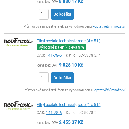
8 880,17
Kč
cena bez DPH
Do košíku
ks
Průmyslová množství látek za výhodnou cenu
Poptat větší množství
Ethyl acetate technical grade (4 x 5 L)
Výhodné balení - sleva
8 %
CAS:
141-78-6
Kat. č.
: LC-5978.2_4
9 028,10
Kč
cena bez DPH
Do košíku
ks
Průmyslová množství látek za výhodnou cenu
Poptat větší množství
Ethyl acetate technical grade (1 x 5 L)
CAS:
141-78-6
Kat. č.
: LC-5978.2
2 455,37
Kč
cena bez DPH