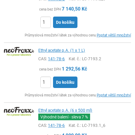
7 140,50
Kč
cena bez DPH
Do košíku
ks
Průmyslová množství látek za výhodnou cenu
Poptat větší množství
Ethyl acetate p.A. (1 x 1 L)
CAS:
141-78-6
Kat. č.
: LC-7193.2
1 292,56
Kč
cena bez DPH
Do košíku
ks
Průmyslová množství látek za výhodnou cenu
Poptat větší množství
Ethyl acetate p.A. (6 x 500 ml)
Výhodné balení - sleva
7 %
CAS:
141-78-6
Kat. č.
: LC-7193.1_6