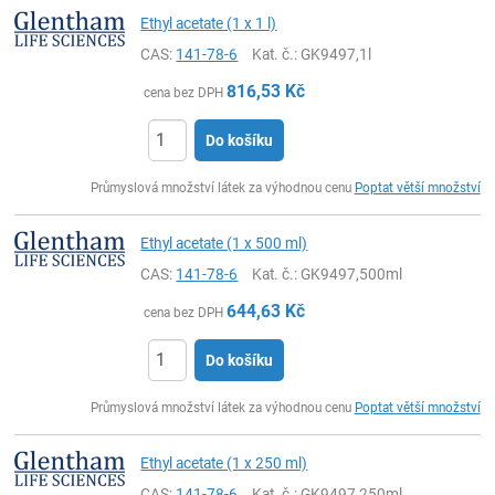
Ethyl acetate (1 x 1 l)
CAS:
141-78-6
Kat. č.
: GK9497,1l
816,53
Kč
cena bez DPH
Do košíku
ks
Průmyslová množství látek za výhodnou cenu
Poptat větší množství
Ethyl acetate (1 x 500 ml)
CAS:
141-78-6
Kat. č.
: GK9497,500ml
644,63
Kč
cena bez DPH
Do košíku
ks
Průmyslová množství látek za výhodnou cenu
Poptat větší množství
Ethyl acetate (1 x 250 ml)
CAS:
141-78-6
Kat. č.
: GK9497,250ml