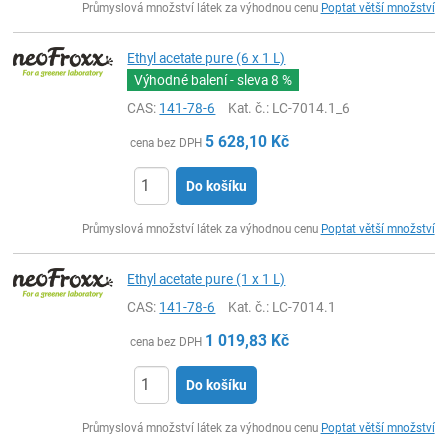
Průmyslová množství látek za výhodnou cenu
Poptat větší množství
Ethyl acetate pure (6 x 1 L)
Výhodné balení - sleva
8 %
CAS:
141-78-6
Kat. č.
: LC-7014.1_6
5 628,10
Kč
cena bez DPH
Do košíku
ks
Průmyslová množství látek za výhodnou cenu
Poptat větší množství
Ethyl acetate pure (1 x 1 L)
CAS:
141-78-6
Kat. č.
: LC-7014.1
1 019,83
Kč
cena bez DPH
Do košíku
ks
Průmyslová množství látek za výhodnou cenu
Poptat větší množství