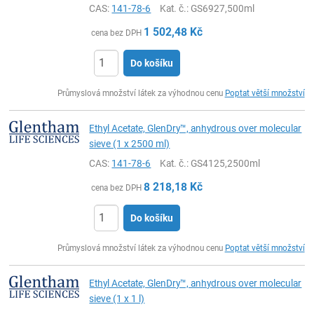
CAS:
141-78-6
Kat. č.
: GS6927,500ml
1 502,48
Kč
cena bez DPH
Do košíku
ks
Průmyslová množství látek za výhodnou cenu
Poptat větší množství
Ethyl Acetate, GlenDry™, anhydrous over molecular
sieve (1 x 2500 ml)
CAS:
141-78-6
Kat. č.
: GS4125,2500ml
8 218,18
Kč
cena bez DPH
Do košíku
ks
Průmyslová množství látek za výhodnou cenu
Poptat větší množství
Ethyl Acetate, GlenDry™, anhydrous over molecular
sieve (1 x 1 l)