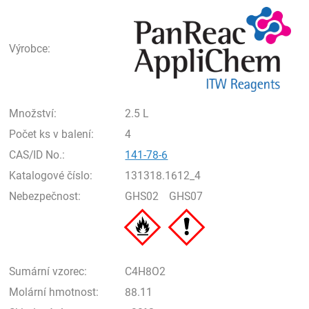
Pan
Výrobce:
Množství:
2.5 L
Počet ks v balení:
4
CAS/ID No.:
141-78-6
Katalogové číslo:
131318.1612_4
Nebezpečnost:
GHS02
GHS07
Sumární vzorec:
C4H8O2
Molární hmotnost:
88.11