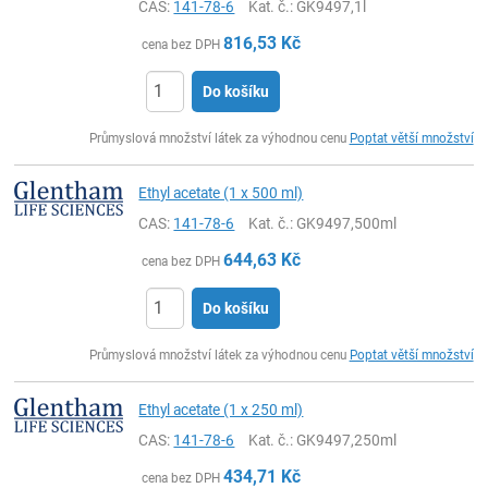
CAS:
141-78-6
Kat. č.
: GK9497,1l
816,53
Kč
cena bez DPH
Do košíku
ks
Průmyslová množství látek za výhodnou cenu
Poptat větší množství
Ethyl acetate (1 x 500 ml)
CAS:
141-78-6
Kat. č.
: GK9497,500ml
644,63
Kč
cena bez DPH
Do košíku
ks
Průmyslová množství látek za výhodnou cenu
Poptat větší množství
Ethyl acetate (1 x 250 ml)
CAS:
141-78-6
Kat. č.
: GK9497,250ml
434,71
Kč
cena bez DPH