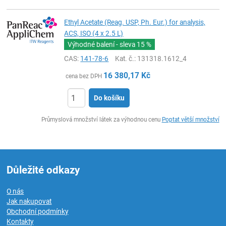
Ethyl Acetate (Reag. USP, Ph. Eur.) for analysis,
ACS, ISO (4 x 2.5 L)
Výhodné balení - sleva
15 %
CAS:
141-78-6
Kat. č.
: 131318.1612_4
16 380,17
Kč
cena bez DPH
Do košíku
ks
Průmyslová množství látek za výhodnou cenu
Poptat větší množství
Důležité odkazy
O nás
Jak nakupovat
Obchodní podmínky
Kontakty