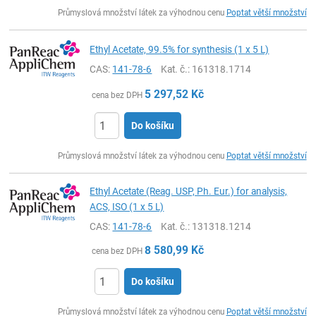
ks
Průmyslová množství látek za výhodnou cenu
Poptat větší množství
Ethyl Acetate, 99.5% for synthesis (1 x 5 L)
CAS:
141-78-6
Kat. č.
: 161318.1714
5 297,52
Kč
cena bez DPH
Do košíku
ks
Průmyslová množství látek za výhodnou cenu
Poptat větší množství
Ethyl Acetate (Reag. USP, Ph. Eur.) for analysis,
ACS, ISO (1 x 5 L)
CAS:
141-78-6
Kat. č.
: 131318.1214
8 580,99
Kč
cena bez DPH
Do košíku
ks
Průmyslová množství látek za výhodnou cenu
Poptat větší množství