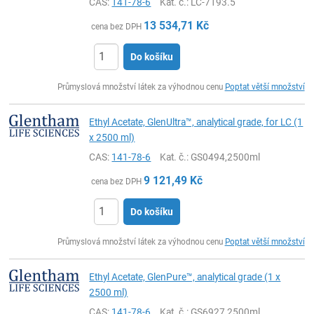
CAS:
141-78-6
Kat. č.
: LC-7193.5
13 534,71
Kč
cena bez DPH
Do košíku
ks
Průmyslová množství látek za výhodnou cenu
Poptat větší množství
Ethyl Acetate, GlenUltra™, analytical grade, for LC (1
x 2500 ml)
CAS:
141-78-6
Kat. č.
: GS0494,2500ml
9 121,49
Kč
cena bez DPH
Do košíku
ks
Průmyslová množství látek za výhodnou cenu
Poptat větší množství
Ethyl Acetate, GlenPure™, analytical grade (1 x
2500 ml)
CAS:
141-78-6
Kat. č.
: GS6927,2500ml