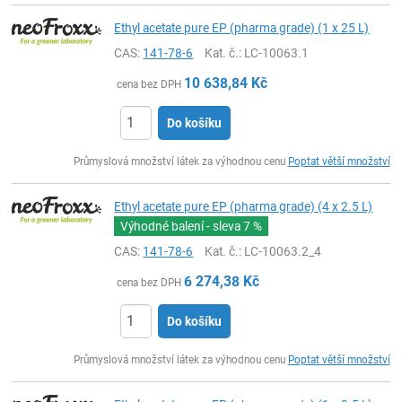
Ethyl acetate pure EP (pharma grade) (1 x 25 L)
CAS:
141-78-6
Kat. č.
: LC-10063.1
10 638,84
Kč
cena bez DPH
Do košíku
ks
Průmyslová množství látek za výhodnou cenu
Poptat větší množství
Ethyl acetate pure EP (pharma grade) (4 x 2.5 L)
Výhodné balení - sleva
7 %
CAS:
141-78-6
Kat. č.
: LC-10063.2_4
6 274,38
Kč
cena bez DPH
Do košíku
ks
Průmyslová množství látek za výhodnou cenu
Poptat větší množství