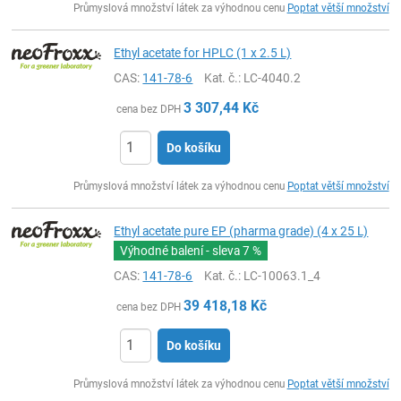
Průmyslová množství látek za výhodnou cenu
Poptat větší množství
Ethyl acetate for HPLC (1 x 2.5 L)
CAS:
141-78-6
Kat. č.
: LC-4040.2
3 307,44
Kč
cena bez DPH
Do košíku
ks
Průmyslová množství látek za výhodnou cenu
Poptat větší množství
Ethyl acetate pure EP (pharma grade) (4 x 25 L)
Výhodné balení - sleva
7 %
CAS:
141-78-6
Kat. č.
: LC-10063.1_4
39 418,18
Kč
cena bez DPH
Do košíku
ks
Průmyslová množství látek za výhodnou cenu
Poptat větší množství