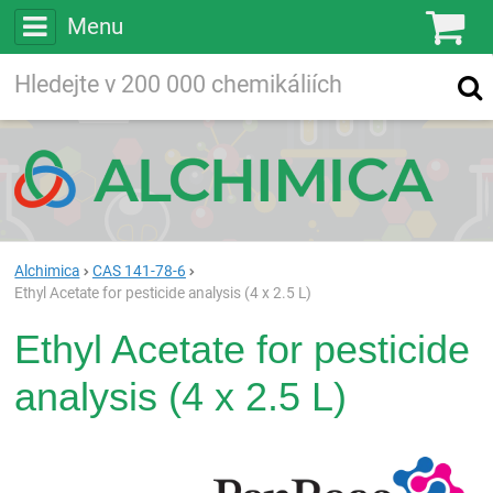
Menu
Ko
Vyhledávejte
Vyhledávání
ve více než
200 000
chemických látkách
Hledej
Alchimica
CAS 141-78-6
Ethyl Acetate for pesticide analysis (4 x 2.5 L)
Ethyl Acetate for pesticide
analysis (4 x 2.5 L)
Pan