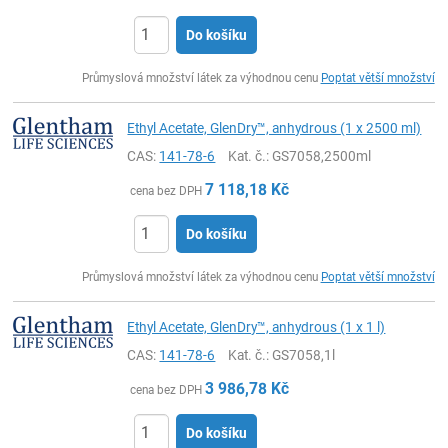
Do košíku
ks
Průmyslová množství látek za výhodnou cenu
Poptat větší množství
Ethyl Acetate, GlenDry™, anhydrous (1 x 2500 ml)
CAS:
141-78-6
Kat. č.
: GS7058,2500ml
7 118,18
Kč
cena bez DPH
Do košíku
ks
Průmyslová množství látek za výhodnou cenu
Poptat větší množství
Ethyl Acetate, GlenDry™, anhydrous (1 x 1 l)
CAS:
141-78-6
Kat. č.
: GS7058,1l
3 986,78
Kč
cena bez DPH
Do košíku