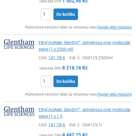
1 502,48
Kč
cena bez DPH
Do košíku
ks
Průmyslová množství látek za výhodnou cenu
Poptat větší množství
Ethyl Acetate, GlenDry™, anhydrous over molecular
sieve (1 x 2500 ml)
CAS:
141-78-6
Kat. č.
: GS4125,2500ml
8 218,18
Kč
cena bez DPH
Do košíku
ks
Průmyslová množství látek za výhodnou cenu
Poptat větší množství
Ethyl Acetate, GlenDry™, anhydrous over molecular
sieve (1 x 1 l)
CAS:
141-78-6
Kat. č.
: GS4125,1l
4 442,15
Kč
cena bez DPH