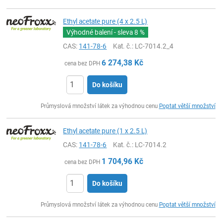
Ethyl acetate pure (4 x 2.5 L)
Výhodné balení - sleva
8 %
CAS:
141-78-6
Kat. č.
: LC-7014.2_4
6 274,38
Kč
cena bez DPH
Do košíku
ks
Průmyslová množství látek za výhodnou cenu
Poptat větší množství
Ethyl acetate pure (1 x 2.5 L)
CAS:
141-78-6
Kat. č.
: LC-7014.2
1 704,96
Kč
cena bez DPH
Do košíku
ks
Průmyslová množství látek za výhodnou cenu
Poptat větší množství