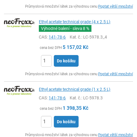
ks
Průmyslová množství látek za výhodnou cenu
Poptat větší množství
Ethyl acetate technical grade (4 x 2.5 L)
Výhodné balení - sleva
8 %
CAS:
141-78-6
Kat. č.
: LC-5978.3_4
5 157,02
Kč
cena bez DPH
Do košíku
ks
Průmyslová množství látek za výhodnou cenu
Poptat větší množství
Ethyl acetate technical grade (1 x 2.5 L)
CAS:
141-78-6
Kat. č.
: LC-5978.3
1 398,35
Kč
cena bez DPH
Do košíku
ks
Průmyslová množství látek za výhodnou cenu
Poptat větší množství