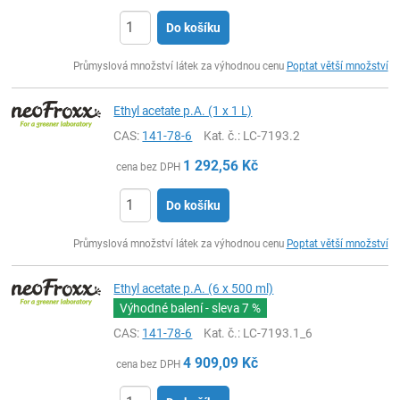
Do košíku
ks
Průmyslová množství látek za výhodnou cenu
Poptat větší množství
Ethyl acetate p.A. (1 x 1 L)
CAS:
141-78-6
Kat. č.
: LC-7193.2
1 292,56
Kč
cena bez DPH
Do košíku
ks
Průmyslová množství látek za výhodnou cenu
Poptat větší množství
Ethyl acetate p.A. (6 x 500 ml)
Výhodné balení - sleva
7 %
CAS:
141-78-6
Kat. č.
: LC-7193.1_6
4 909,09
Kč
cena bez DPH