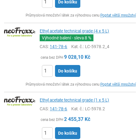
Do košíku
ks
Průmyslová množství látek za výhodnou cenu
Poptat větší množství
Ethyl acetate technical grade (4 x 5 L)
Výhodné balení - sleva
8 %
CAS:
141-78-6
Kat. č.
: LC-5978.2_4
9 028,10
Kč
cena bez DPH
Do košíku
ks
Průmyslová množství látek za výhodnou cenu
Poptat větší množství
Ethyl acetate technical grade (1 x 5 L)
CAS:
141-78-6
Kat. č.
: LC-5978.2
2 455,37
Kč
cena bez DPH
Do košíku