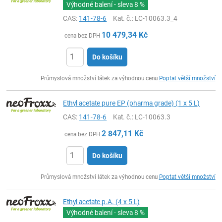
Výhodné balení - sleva
8 %
CAS:
141-78-6
Kat. č.
: LC-10063.3_4
10 479,34
Kč
cena bez DPH
Do košíku
ks
Průmyslová množství látek za výhodnou cenu
Poptat větší množství
Ethyl acetate pure EP (pharma grade) (1 x 5 L)
CAS:
141-78-6
Kat. č.
: LC-10063.3
2 847,11
Kč
cena bez DPH
Do košíku
ks
Průmyslová množství látek za výhodnou cenu
Poptat větší množství
Ethyl acetate p.A. (4 x 5 L)
Výhodné balení - sleva
8 %