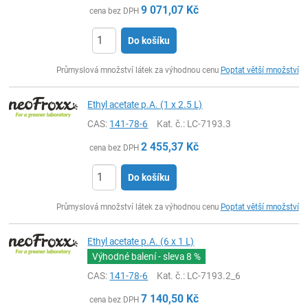
9 071,07
Kč
cena bez DPH
Do košíku
ks
Průmyslová množství látek za výhodnou cenu
Poptat větší množství
Ethyl acetate p.A. (1 x 2.5 L)
CAS:
141-78-6
Kat. č.
: LC-7193.3
2 455,37
Kč
cena bez DPH
Do košíku
ks
Průmyslová množství látek za výhodnou cenu
Poptat větší množství
Ethyl acetate p.A. (6 x 1 L)
Výhodné balení - sleva
8 %
CAS:
141-78-6
Kat. č.
: LC-7193.2_6
7 140,50
Kč
cena bez DPH