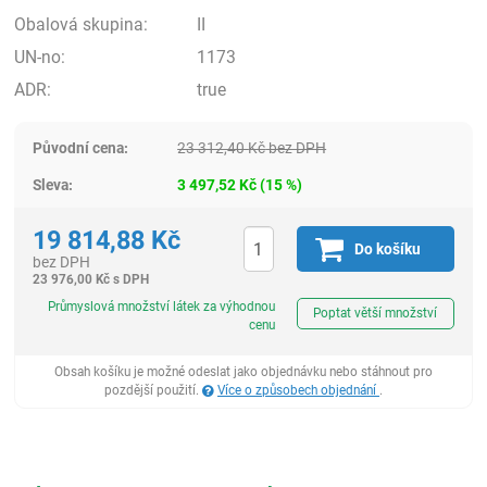
Obalová skupina:
II
UN-no:
1173
ADR:
true
Původní cena:
23 312,40
Kč
bez DPH
Sleva:
3 497,52
Kč
(
15
%)
19 814,88
Kč
Do košíku
bez DPH
23 976,00
Kč
s DPH
ks
Průmyslová množství látek za výhodnou
Poptat větší množství
cenu
Obsah košíku je možné odeslat jako objednávku nebo stáhnout pro
pozdější použití.
Více o způsobech objednání
.