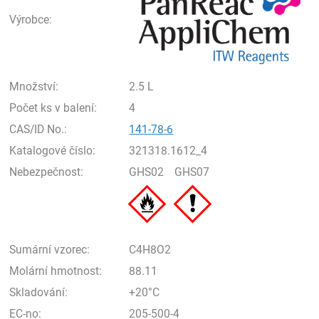
Výrobce:
Množství:
2.5 L
Počet ks v balení:
4
CAS/ID No.:
141-78-6
Katalogové číslo:
321318.1612_4
Nebezpečnost:
GHS02
GHS07
Sumární vzorec:
C4H8O2
Molární hmotnost:
88.11
Skladování:
+20°C
EC-no:
205-500-4