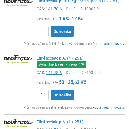
Ethyl acetate pure EP (pharma grade) (1 x 2.5 L)
CAS:
141-78-6
Kat. č.
: LC-10063.2
1 685,12
Kč
cena bez DPH
Do košíku
ks
Průmyslová množství látek za výhodnou cenu
Poptat větší množství
Ethyl acetate p.A. (4 x 25 L)
Výhodné balení - sleva
7 %
CAS:
141-78-6
Kat. č.
: LC-7193.5_4
50 125,62
Kč
cena bez DPH
Do košíku
ks
Průmyslová množství látek za výhodnou cenu
Poptat větší množství
Ethyl acetate p.A. (1 x 25 L)