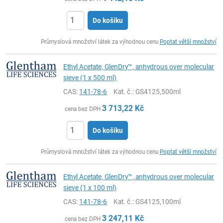
Do košíku
ks
Průmyslová množství látek za výhodnou cenu
Poptat větší množství
Ethyl Acetate, GlenDry™, anhydrous over molecular
sieve (1 x 500 ml)
CAS:
141-78-6
Kat. č.
: GS4125,500ml
3 713,22
Kč
cena bez DPH
Do košíku
ks
Průmyslová množství látek za výhodnou cenu
Poptat větší množství
Ethyl Acetate, GlenDry™, anhydrous over molecular
sieve (1 x 100 ml)
CAS:
141-78-6
Kat. č.
: GS4125,100ml
3 247,11
Kč
cena bez DPH