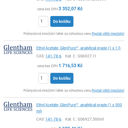
3 352,07
Kč
cena bez DPH
Do košíku
ks
Průmyslová množství látek za výhodnou cenu
Poptat větší množství
Ethyl Acetate, GlenPure™, analytical grade (1 x 1 l)
CAS:
141-78-6
Kat. č.
: GS6927,1l
1 716,53
Kč
cena bez DPH
Do košíku
ks
Průmyslová množství látek za výhodnou cenu
Poptat větší množství
Ethyl Acetate, GlenPure™, analytical grade (1 x 500
ml)
CAS:
141-78-6
Kat. č.
: GS6927,500ml