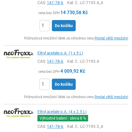
CAS:
141-78-6
Kat. č.
: LC-7193.4_4
14 730,58
Kč
cena bez DPH
Do košíku
ks
Průmyslová množství látek za výhodnou cenu
Poptat větší množství
Ethyl acetate p.A. (1 x 5 L)
CAS:
141-78-6
Kat. č.
: LC-7193.4
4 009,92
Kč
cena bez DPH
Do košíku
ks
Průmyslová množství látek za výhodnou cenu
Poptat větší množství
Ethyl acetate p.A. (4 x 2.5 L)
Výhodné balení - sleva
8 %
CAS:
141-78-6
Kat. č.
: LC-7193.3_4