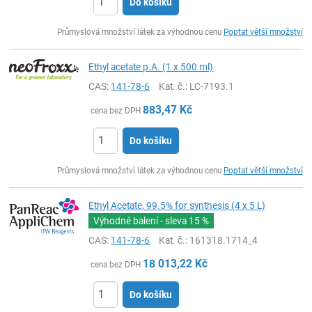
Do košíku
ks
Průmyslová množství látek za výhodnou cenu
Poptat větší množství
Ethyl acetate p.A. (1 x 500 ml)
CAS:
141-78-6
Kat. č.
: LC-7193.1
883,47
Kč
cena bez DPH
Do košíku
ks
Průmyslová množství látek za výhodnou cenu
Poptat větší množství
Ethyl Acetate, 99.5% for synthesis (4 x 5 L)
Výhodné balení - sleva
15 %
CAS:
141-78-6
Kat. č.
: 161318.1714_4
18 013,22
Kč
cena bez DPH
Do košíku