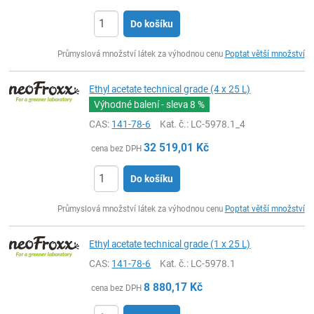
Do košíku
ks
Průmyslová množství látek za výhodnou cenu
Poptat větší množství
Ethyl acetate technical grade (4 x 25 L)
Výhodné balení - sleva
8 %
CAS:
141-78-6
Kat. č.
: LC-5978.1_4
32 519,01
Kč
cena bez DPH
Do košíku
ks
Průmyslová množství látek za výhodnou cenu
Poptat větší množství
Ethyl acetate technical grade (1 x 25 L)
CAS:
141-78-6
Kat. č.
: LC-5978.1
8 880,17
Kč
cena bez DPH