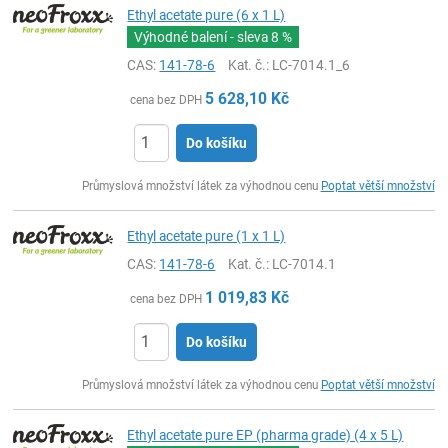
Ethyl acetate pure (6 x 1 L)
Výhodné balení - sleva
8 %
CAS:
141-78-6
Kat. č.
: LC-7014.1_6
5 628,10
Kč
cena bez DPH
Do košíku
ks
Průmyslová množství látek za výhodnou cenu
Poptat větší množství
Ethyl acetate pure (1 x 1 L)
CAS:
141-78-6
Kat. č.
: LC-7014.1
1 019,83
Kč
cena bez DPH
Do košíku
ks
Průmyslová množství látek za výhodnou cenu
Poptat větší množství
Ethyl acetate pure EP (pharma grade) (4 x 5 L)