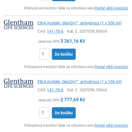
ks
Průmyslová množství látek za výhodnou cenu
Poptat větší množství
Ethyl Acetate, GlenDry™, anhydrous (1 x 500 ml)
CAS:
141-78-6
Kat. č.
: GS7058,500ml
3 261,16
Kč
cena bez DPH
Do košíku
ks
Průmyslová množství látek za výhodnou cenu
Poptat větší množství
Ethyl Acetate, GlenDry™, anhydrous (1 x 100 ml)
CAS:
141-78-6
Kat. č.
: GS7058,100ml
2 777,69
Kč
cena bez DPH
Do košíku
ks
Průmyslová množství látek za výhodnou cenu
Poptat větší množství