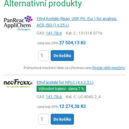
Alternativní produkty
Ethyl Acetate (Reag. USP, Ph. Eur.) for analysis,
ACS, ISO (1 x 25 L)
CAS:
141-78-6
Kat. č.
: 131318.0716
37 504,13
Kč
cena bez DPH
Do košíku
ks
Průmyslová množství látek za výhodnou cenu
Poptat větší množství
Ethyl acetate for HPLC (4 x 2.5 L)
Výhodné balení - sleva
7 %
CAS:
141-78-6
Kat. č.
: LC-4040.2_4
12 274,38
Kč
cena bez DPH
Do košíku
ks