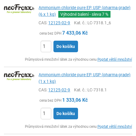
Ammonium chloride pure EP, USP (pharma grade)
(6 x 1 kg)
Výhodné balení - sleva
7 %
CAS:
12125-02-9
Kat. č.
: LC-7318.1_6
7 433,06
Kč
cena bez DPH
Do košíku
ks
Průmyslová množství látek za výhodnou cenu
Poptat větší množství
Ammonium chloride pure EP, USP (pharma grade)
(1 x 1 kg)
CAS:
12125-02-9
Kat. č.
: LC-7318.1
1 333,06
Kč
cena bez DPH
Do košíku
ks
Průmyslová množství látek za výhodnou cenu
Poptat větší množství