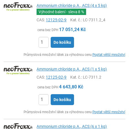
Ammonium chloride p.A., ACS (4 x 5 kg)
Výhodné balení - sleva
8 %
CAS:
12125-02-9
Kat. č.
: LC-7311.2_4
17 051,24
Kč
cena bez DPH
Do košíku
ks
Průmyslová množství látek za výhodnou cenu
Poptat větší množství
Ammonium chloride p.A., ACS (1 x 5 kg)
CAS:
12125-02-9
Kat. č.
: LC-7311.2
4 643,80
Kč
cena bez DPH
Do košíku
ks
Průmyslová množství látek za výhodnou cenu
Poptat větší množství
Ammonium chloride p.A., ACS (6 x 1 kg)