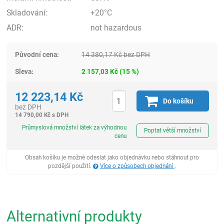
Skladování:
+20°C
ADR:
not hazardous
Původní cena:
14 380,17
Kč
bez DPH
Sleva:
2 157,03
Kč
(
15
%)
12 223,14
Kč
Do košíku
bez DPH
14 790,00
Kč
s DPH
ks
Průmyslová množství látek za výhodnou
Poptat větší množství
cenu
Obsah košíku je možné odeslat jako objednávku nebo stáhnout pro
pozdější použití.
Více o způsobech objednání
.
Alternativní produkty