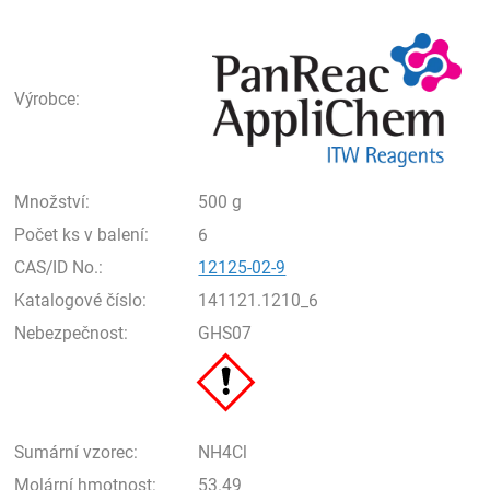
Pan
Výrobce:
Množství:
500 g
Počet ks v balení:
6
CAS/ID No.:
12125-02-9
Katalogové číslo:
141121.1210_6
Nebezpečnost:
GHS07
Sumární vzorec:
NH4Cl
Molární hmotnost:
53.49