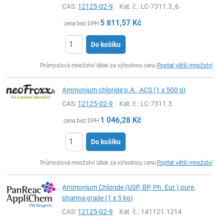
CAS:
12125-02-9
Kat. č.
: LC-7311.3_6
5 811,57
Kč
cena bez DPH
Do košíku
ks
Průmyslová množství látek za výhodnou cenu
Poptat větší množství
Ammonium chloride p.A., ACS (1 x 500 g)
CAS:
12125-02-9
Kat. č.
: LC-7311.3
1 046,28
Kč
cena bez DPH
Do košíku
ks
Průmyslová množství látek za výhodnou cenu
Poptat větší množství
Ammonium Chloride (USP, BP, Ph. Eur.) pure,
pharma grade (1 x 5 kg)
CAS:
12125-02-9
Kat. č.
: 141121.1214