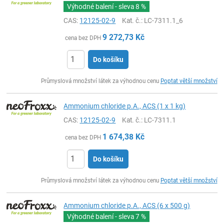
Výhodné balení - sleva
8 %
CAS:
12125-02-9
Kat. č.
: LC-7311.1_6
9 272,73
Kč
cena bez DPH
Do košíku
ks
Průmyslová množství látek za výhodnou cenu
Poptat větší množství
Ammonium chloride p.A., ACS (1 x 1 kg)
CAS:
12125-02-9
Kat. č.
: LC-7311.1
1 674,38
Kč
cena bez DPH
Do košíku
ks
Průmyslová množství látek za výhodnou cenu
Poptat větší množství
Ammonium chloride p.A., ACS (6 x 500 g)
Výhodné balení - sleva
7 %