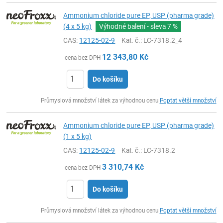
Ammonium chloride pure EP, USP (pharma grade)
(4 x 5 kg)
Výhodné balení - sleva
7 %
CAS:
12125-02-9
Kat. č.
: LC-7318.2_4
12 343,80
Kč
cena bez DPH
Do košíku
ks
Průmyslová množství látek za výhodnou cenu
Poptat větší množství
Ammonium chloride pure EP, USP (pharma grade)
(1 x 5 kg)
CAS:
12125-02-9
Kat. č.
: LC-7318.2
3 310,74
Kč
cena bez DPH
Do košíku
ks
Průmyslová množství látek za výhodnou cenu
Poptat větší množství