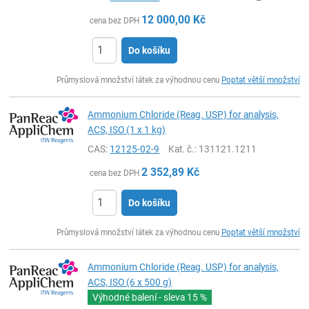
12 000,00
Kč
cena bez DPH
Do košíku
ks
Průmyslová množství látek za výhodnou cenu
Poptat větší množství
Ammonium Chloride (Reag. USP) for analysis,
ACS, ISO (1 x 1 kg)
CAS:
12125-02-9
Kat. č.
: 131121.1211
2 352,89
Kč
cena bez DPH
Do košíku
ks
Průmyslová množství látek za výhodnou cenu
Poptat větší množství
Ammonium Chloride (Reag. USP) for analysis,
ACS, ISO (6 x 500 g)
Výhodné balení - sleva
15 %