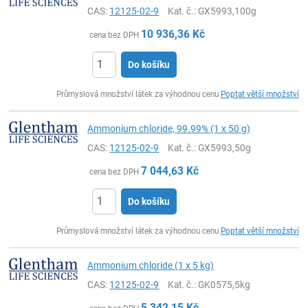
CAS:
12125-02-9
Kat. č.
: GX5993,100g
10 936,36
Kč
cena bez DPH
Do košíku
ks
Průmyslová množství látek za výhodnou cenu
Poptat větší množství
Ammonium chloride, 99.99% (1 x 50 g)
CAS:
12125-02-9
Kat. č.
: GX5993,50g
7 044,63
Kč
cena bez DPH
Do košíku
ks
Průmyslová množství látek za výhodnou cenu
Poptat větší množství
Ammonium chloride (1 x 5 kg)
CAS:
12125-02-9
Kat. č.
: GK0575,5kg
5 342,15
Kč