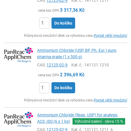
CAS:
12125-02-9
Kat. č.
: 141121.1211
3 317,36
Kč
cena bez DPH
Do košíku
ks
Průmyslová množství látek za výhodnou cenu
Poptat větší množství
Ammonium Chloride (USP, BP, Ph. Eur.) pure,
pharma grade (1 x 500 g)
CAS:
12125-02-9
Kat. č.
: 141121.1210
2 396,69
Kč
cena bez DPH
Do košíku
ks
Průmyslová množství látek za výhodnou cenu
Poptat větší množství
Ammonium Chloride (Reag. USP) for analysis,
ACS, ISO (6 x 1 kg)
Výhodné balení - sleva
15 %
CAS:
12125-02-9
Kat. č.
: 131121.1211_6