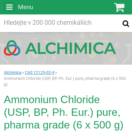
Menu
Ko
Vyhledávejte
Vyhledávání
ve více než
200 000
chemických látkách
Hledej
Alchimica
CAS 12125-02-9
Ammonium Chloride (USP, BP, Ph. Eur.) pure, pharma grade (6 x 500
g)
Ammonium Chloride
(USP, BP, Ph. Eur.) pure,
pharma grade (6 x 500 g)