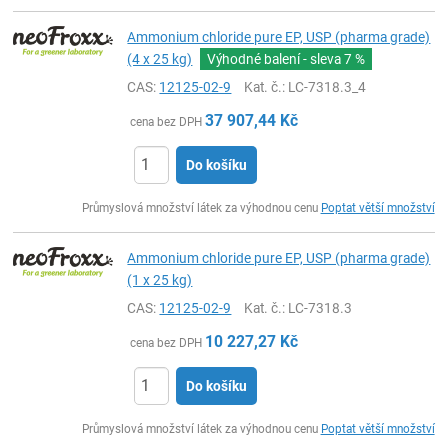
Ammonium chloride pure EP, USP (pharma grade)
(4 x 25 kg)
Výhodné balení - sleva
7 %
CAS:
12125-02-9
Kat. č.
: LC-7318.3_4
37 907,44
Kč
cena bez DPH
Do košíku
ks
Průmyslová množství látek za výhodnou cenu
Poptat větší množství
Ammonium chloride pure EP, USP (pharma grade)
(1 x 25 kg)
CAS:
12125-02-9
Kat. č.
: LC-7318.3
10 227,27
Kč
cena bez DPH
Do košíku
ks
Průmyslová množství látek za výhodnou cenu
Poptat větší množství