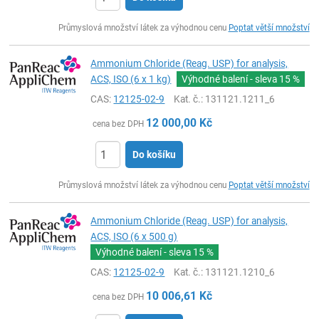
ks
Průmyslová množství látek za výhodnou cenu
Poptat větší množství
Ammonium Chloride (Reag. USP) for analysis,
ACS, ISO (6 x 1 kg)
Výhodné balení - sleva
15 %
CAS:
12125-02-9
Kat. č.
: 131121.1211_6
12 000,00
Kč
cena bez DPH
Do košíku
ks
Průmyslová množství látek za výhodnou cenu
Poptat větší množství
Ammonium Chloride (Reag. USP) for analysis,
ACS, ISO (6 x 500 g)
Výhodné balení - sleva
15 %
CAS:
12125-02-9
Kat. č.
: 131121.1210_6
10 006,61
Kč
cena bez DPH