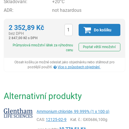
Skladování:
+20°C
ADR:
not hazardous
2 352,89
Kč
Do košíku
bez DPH
2 847,00
Kč
s DPH
ks
Průmyslová množství látek za výhodnou
Poptat větší množství
cenu
Obsah košíku je možné odeslat jako objednávku nebo stáhnout pro
pozdější použití.
Více o způsobech objednání
.
Alternativní produkty
Ammonium chloride, 99.999% (1 x 100 g)
CAS:
12125-02-9
Kat. č.
: GX0686,100g