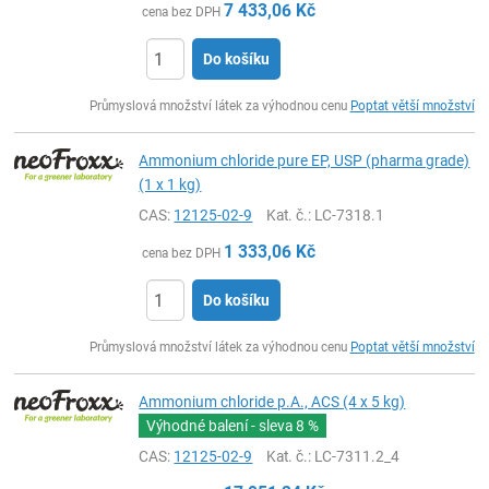
7 433,06
Kč
cena bez DPH
Do košíku
ks
Průmyslová množství látek za výhodnou cenu
Poptat větší množství
Ammonium chloride pure EP, USP (pharma grade)
(1 x 1 kg)
CAS:
12125-02-9
Kat. č.
: LC-7318.1
1 333,06
Kč
cena bez DPH
Do košíku
ks
Průmyslová množství látek za výhodnou cenu
Poptat větší množství
Ammonium chloride p.A., ACS (4 x 5 kg)
Výhodné balení - sleva
8 %
CAS:
12125-02-9
Kat. č.
: LC-7311.2_4