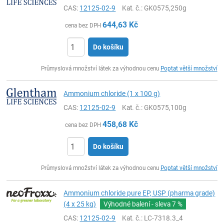
CAS:
12125-02-9
Kat. č.
: GK0575,250g
644,63
Kč
cena bez DPH
Do košíku
ks
Průmyslová množství látek za výhodnou cenu
Poptat větší množství
Ammonium chloride (1 x 100 g)
CAS:
12125-02-9
Kat. č.
: GK0575,100g
458,68
Kč
cena bez DPH
Do košíku
ks
Průmyslová množství látek za výhodnou cenu
Poptat větší množství
Ammonium chloride pure EP, USP (pharma grade)
(4 x 25 kg)
Výhodné balení - sleva
7 %
CAS:
12125-02-9
Kat. č.
: LC-7318.3_4