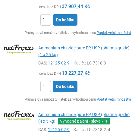
37 907,44
Kč
cena bez DPH
Do košíku
ks
Průmyslová množství látek za výhodnou cenu
Poptat větší množství
Ammonium chloride pure EP, USP (pharma grade)
(1 x 25 kg)
CAS:
12125-02-9
Kat. č.
: LC-7318.3
10 227,27
Kč
cena bez DPH
Do košíku
ks
Průmyslová množství látek za výhodnou cenu
Poptat větší množství
Ammonium chloride pure EP, USP (pharma grade)
(4 x 5 kg)
Výhodné balení - sleva
7 %
CAS:
12125-02-9
Kat. č.
: LC-7318.2_4