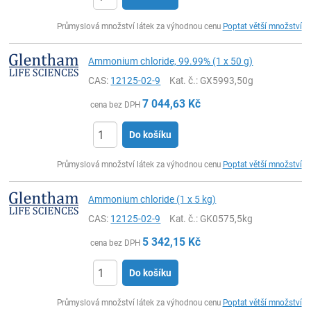
ks
Průmyslová množství látek za výhodnou cenu
Poptat větší množství
Ammonium chloride, 99.99% (1 x 50 g)
CAS:
12125-02-9
Kat. č.
: GX5993,50g
7 044,63
Kč
cena bez DPH
Do košíku
ks
Průmyslová množství látek za výhodnou cenu
Poptat větší množství
Ammonium chloride (1 x 5 kg)
CAS:
12125-02-9
Kat. č.
: GK0575,5kg
5 342,15
Kč
cena bez DPH
Do košíku
ks
Průmyslová množství látek za výhodnou cenu
Poptat větší množství