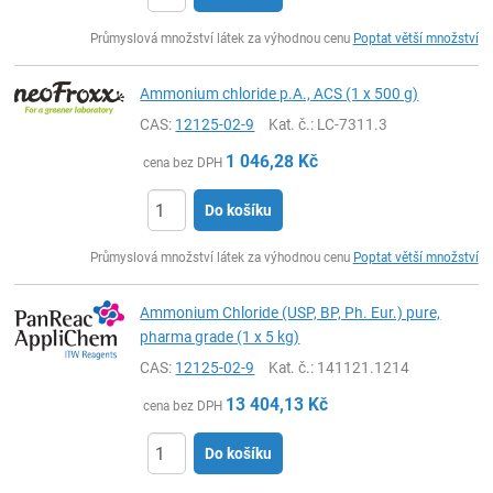
ks
Průmyslová množství látek za výhodnou cenu
Poptat větší množství
Ammonium chloride p.A., ACS (1 x 500 g)
CAS:
12125-02-9
Kat. č.
: LC-7311.3
1 046,28
Kč
cena bez DPH
Do košíku
ks
Průmyslová množství látek za výhodnou cenu
Poptat větší množství
Ammonium Chloride (USP, BP, Ph. Eur.) pure,
pharma grade (1 x 5 kg)
CAS:
12125-02-9
Kat. č.
: 141121.1214
13 404,13
Kč
cena bez DPH
Do košíku
ks