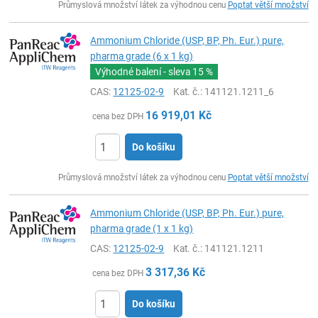
Průmyslová množství látek za výhodnou cenu
Poptat větší množství
Ammonium Chloride (USP, BP, Ph. Eur.) pure,
pharma grade (6 x 1 kg)
Výhodné balení - sleva
15 %
CAS:
12125-02-9
Kat. č.
: 141121.1211_6
16 919,01
Kč
cena bez DPH
Do košíku
ks
Průmyslová množství látek za výhodnou cenu
Poptat větší množství
Ammonium Chloride (USP, BP, Ph. Eur.) pure,
pharma grade (1 x 1 kg)
CAS:
12125-02-9
Kat. č.
: 141121.1211
3 317,36
Kč
cena bez DPH
Do košíku