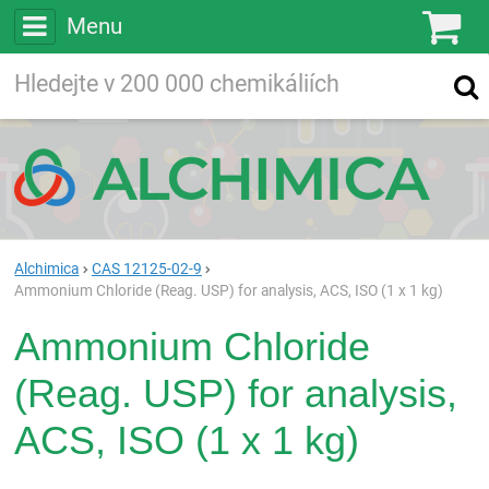
Menu
Ko
Vyhledávejte
Vyhledávání
ve více než
200 000
chemických látkách
Hledej
Alchimica
CAS 12125-02-9
Ammonium Chloride (Reag. USP) for analysis, ACS, ISO (1 x 1 kg)
Ammonium Chloride
(Reag. USP) for analysis,
ACS, ISO (1 x 1 kg)