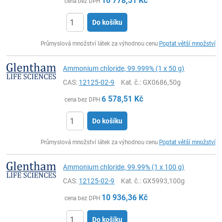
10 778,51
Kč
cena bez DPH
Do košíku
ks
Průmyslová množství látek za výhodnou cenu
Poptat větší množství
Ammonium chloride, 99.999% (1 x 50 g)
CAS:
12125-02-9
Kat. č.
: GX0686,50g
6 578,51
Kč
cena bez DPH
Do košíku
ks
Průmyslová množství látek za výhodnou cenu
Poptat větší množství
Ammonium chloride, 99.99% (1 x 100 g)
CAS:
12125-02-9
Kat. č.
: GX5993,100g
10 936,36
Kč
cena bez DPH
Do košíku