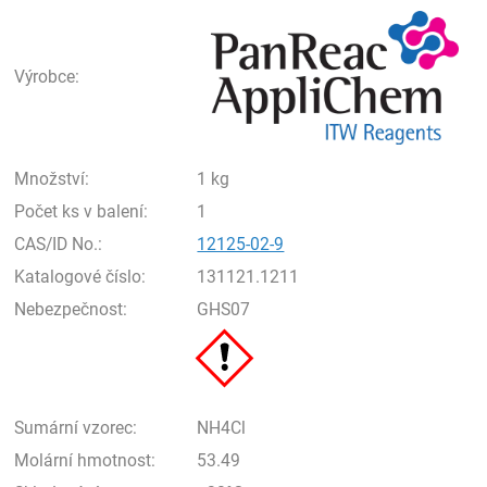
Pan
Výrobce:
Množství:
1 kg
Počet ks v balení:
1
CAS/ID No.:
12125-02-9
Katalogové číslo:
131121.1211
Nebezpečnost:
GHS07
Sumární vzorec:
NH4Cl
Molární hmotnost:
53.49