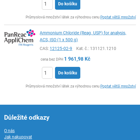
Do košíku
ks
Průmyslová množství látek za výhodnou cenu
Poptat větší množství
Ammonium Chloride (Reag. USP) for analysis,
ACS, ISO (1 x 500 g)
CAS:
12125-02-9
Kat. č.
: 131121.1210
1 961,98
Kč
cena bez DPH
Do košíku
ks
Průmyslová množství látek za výhodnou cenu
Poptat větší množství
Důležité odkazy
O nás
Jak nakupovat