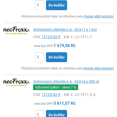
Do košíku
ks
Průmyslová množství látek za výhodnou cenu
Poptat větší množství
Ammonium chloride p.A., ACS (1 x 1 kg)
CAS:
12125-02-9
Kat. č.
: LC-7311.1
1 674,38
Kč
cena bez DPH
Do košíku
ks
Průmyslová množství látek za výhodnou cenu
Poptat větší množství
Ammonium chloride p.A., ACS (6 x 500 g)
Výhodné balení - sleva
7 %
CAS:
12125-02-9
Kat. č.
: LC-7311.3_6
5 811,57
Kč
cena bez DPH
Do košíku