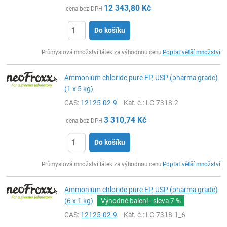
12 343,80
Kč
cena bez DPH
Do košíku
ks
Průmyslová množství látek za výhodnou cenu
Poptat větší množství
Ammonium chloride pure EP, USP (pharma grade)
(1 x 5 kg)
CAS:
12125-02-9
Kat. č.
: LC-7318.2
3 310,74
Kč
cena bez DPH
Do košíku
ks
Průmyslová množství látek za výhodnou cenu
Poptat větší množství
Ammonium chloride pure EP, USP (pharma grade)
(6 x 1 kg)
Výhodné balení - sleva
7 %
CAS:
12125-02-9
Kat. č.
: LC-7318.1_6