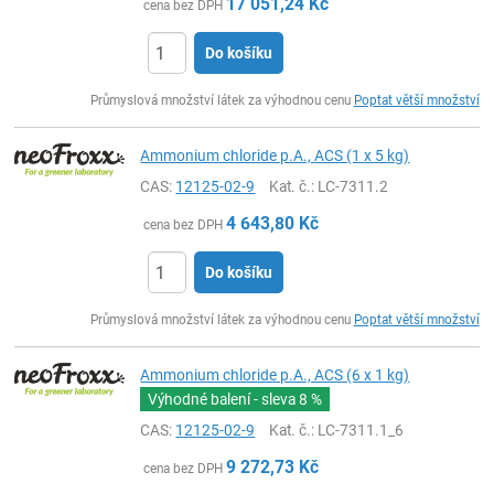
17 051,24
Kč
cena bez DPH
Do košíku
ks
Průmyslová množství látek za výhodnou cenu
Poptat větší množství
Ammonium chloride p.A., ACS (1 x 5 kg)
CAS:
12125-02-9
Kat. č.
: LC-7311.2
4 643,80
Kč
cena bez DPH
Do košíku
ks
Průmyslová množství látek za výhodnou cenu
Poptat větší množství
Ammonium chloride p.A., ACS (6 x 1 kg)
Výhodné balení - sleva
8 %
CAS:
12125-02-9
Kat. č.
: LC-7311.1_6
9 272,73
Kč
cena bez DPH