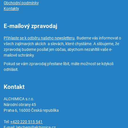
Obchodní podmínky
Kontakty
E-mailový zpravodaj
Přihlaste se k odběru našeho newsletteru
. Budeme vás informovat o
všech zajímavých akcích a slevách, které chystáme. A slibujeme, že
zpravodaj budeme posílat jen občas, abychom nezahltili vaše e-
mailové schránky.
Pokud se vám zpravodaj přestane líbit, máte možnost se kdykoli
odhlásit.
Kontakt
ALCHIMICA s.r.o.
Národní obrany 45
Praha 6
,
16000
Česká republika
Tel:
+420 220 515 541
E-mail:
labchem@alchimica.cz