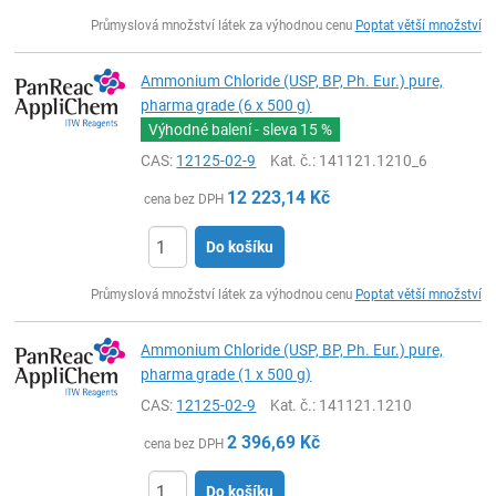
ks
Průmyslová množství látek za výhodnou cenu
Poptat větší množství
Ammonium Chloride (USP, BP, Ph. Eur.) pure,
pharma grade (6 x 500 g)
Výhodné balení - sleva
15 %
CAS:
12125-02-9
Kat. č.
: 141121.1210_6
12 223,14
Kč
cena bez DPH
Do košíku
ks
Průmyslová množství látek za výhodnou cenu
Poptat větší množství
Ammonium Chloride (USP, BP, Ph. Eur.) pure,
pharma grade (1 x 500 g)
CAS:
12125-02-9
Kat. č.
: 141121.1210
2 396,69
Kč
cena bez DPH
Do košíku