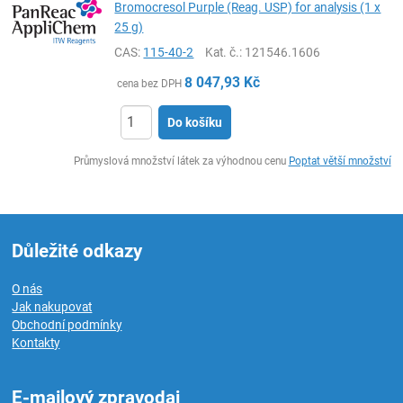
Bromocresol Purple (Reag. USP) for analysis (1 x
25 g)
CAS:
115-40-2
Kat. č.
: 121546.1606
8 047,93
Kč
cena bez DPH
Do košíku
ks
Průmyslová množství látek za výhodnou cenu
Poptat větší množství
Důležité odkazy
O nás
Jak nakupovat
Obchodní podmínky
Kontakty
E-mailový zpravodaj