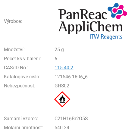
Pan
Výrobce:
Množství:
25 g
Počet ks v balení:
6
CAS/ID No.:
115-40-2
Katalogové číslo:
121546.1606_6
Nebezpečnost:
GHS02
Sumární vzorec:
C21H16Br2O5S
Molární hmotnost:
540.24