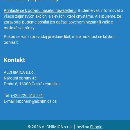
Přihlaste se k odběru našeho newsletteru
. Budeme vás informovat o
všech zajímavých akcích a slevách, které chystáme. A slibujeme, že
zpravodaj budeme posílat jen občas, abychom nezahltili vaše e-
mailové schránky.
Pokud se vám zpravodaj přestane líbit, máte možnost se kdykoli
odhlásit.
Kontakt
ALCHIMICA s.r.o.
Národní obrany 45
Praha 6
,
16000
Česká republika
Tel:
+420 220 515 541
E-mail:
labchem@alchimica.cz
© 2026 ALCHIMICA s.r.o.
běží na
Shopio