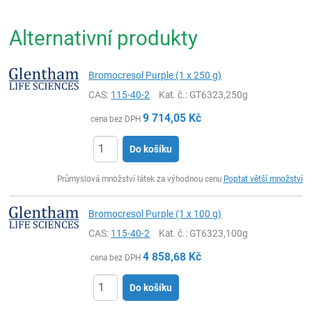
Alternativní produkty
Bromocresol Purple (1 x 250 g)
CAS:
115-40-2
Kat. č.
: GT6323,250g
9 714,05
Kč
cena bez DPH
Do košíku
ks
Průmyslová množství látek za výhodnou cenu
Poptat větší množství
Bromocresol Purple (1 x 100 g)
CAS:
115-40-2
Kat. č.
: GT6323,100g
4 858,68
Kč
cena bez DPH
Do košíku
ks