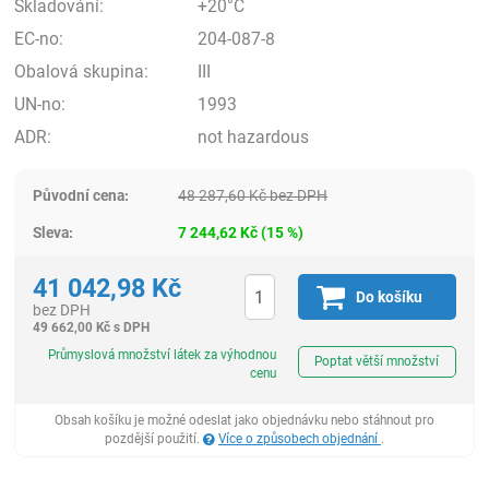
Skladování:
+20°C
EC-no:
204-087-8
Obalová skupina:
III
UN-no:
1993
ADR:
not hazardous
Původní cena:
48 287,60
Kč
bez DPH
Sleva:
7 244,62
Kč
(
15
%)
41 042,98
Kč
Do košíku
bez DPH
49 662,00
Kč
s DPH
ks
Průmyslová množství látek za výhodnou
Poptat větší množství
cenu
Obsah košíku je možné odeslat jako objednávku nebo stáhnout pro
pozdější použití.
Více o způsobech objednání
.