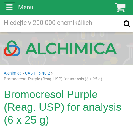
Menu
Ko
Vyhledávejte
Vyhledávání
ve více než
200 000
chemických látkách
Hledej
Alchimica
CAS 115-40-2
Bromocresol Purple (Reag. USP) for analysis (6 x 25 g)
Bromocresol Purple
(Reag. USP) for analysis
(6 x 25 g)