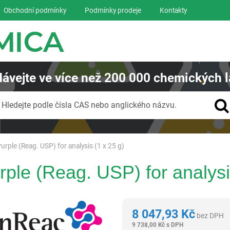
Obchodní podmínky
Podmínky prodeje
Kontakty
ávejte
ve více než
200 000
chemických l
Vyhledávání
Hledejte podle čísla CAS nebo anglického názvu.
rple (Reag. USP) for analysis (1 x 25 g)
ple (Reag. USP) for analysis
Panreac AppliChem
8 047,93
Kč
bez DPH
9 738,00
Kč
s DPH