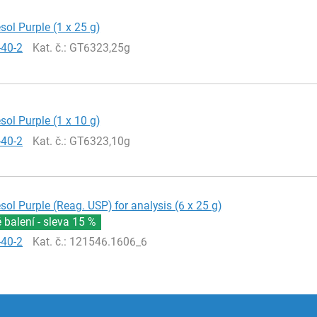
ol Purple (1 x 25 g)
-40-2
Kat. č.
: GT6323,25g
ol Purple (1 x 10 g)
-40-2
Kat. č.
: GT6323,10g
ol Purple (Reag. USP) for analysis (6 x 25 g)
balení - sleva
15 %
-40-2
Kat. č.
: 121546.1606_6