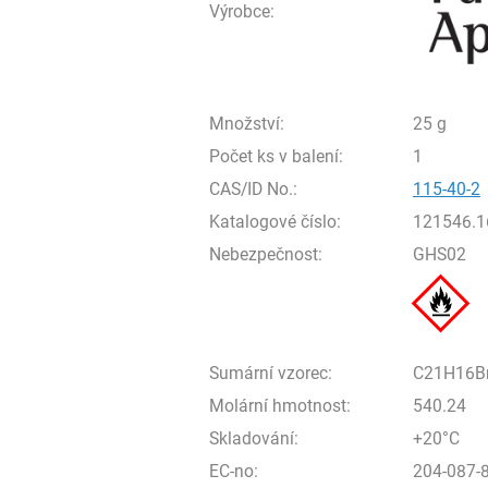
Výrobce:
Množství:
25 g
Počet ks v balení:
1
CAS/ID No.:
115-40-2
Katalogové číslo:
121546.1
Nebezpečnost:
GHS02
Sumární vzorec:
C21H16B
Molární hmotnost:
540.24
Skladování:
+20°C
EC-no:
204-087-