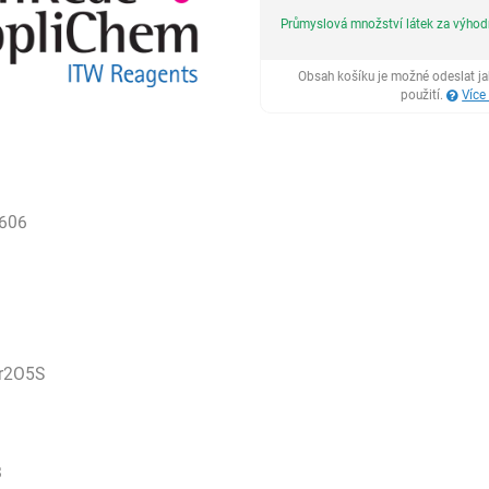
Průmyslová množství látek za výho
Obsah košíku je možné odeslat j
použití.
Více
606
r2O5S
8