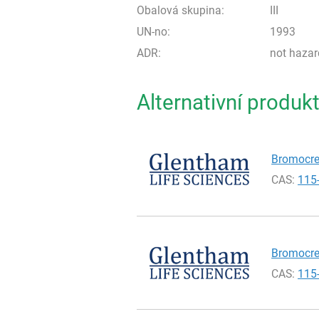
Obalová skupina:
III
UN-no:
1993
ADR:
not haza
Alternativní produk
Bromocres
CAS:
115
Bromocres
CAS:
115