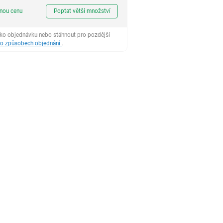
ks
dnou cenu
Poptat větší množství
ako objednávku nebo stáhnout pro pozdější
 o způsobech objednání
.